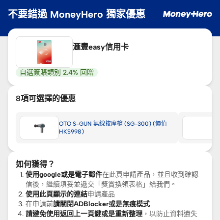
不要錯過 MoneyHero 獨家優惠
滙豐easy信用卡
自選簽賬類別 2.4% 回贈
8
項可選擇的優惠
OTO S-GUN 無線按摩槍 (SG-300) (價值
HK$998)
如何獲得？
使用google或是電子郵件
在此頁申請產品，並且收到確認
信後，繼續填妥並遞交「獎賞換領表格」給我們。
使用此頁顯示的連結
申請產品
在申請前
請關閉ADBlocker或是無痕模式
請避免使用返回上一頁鍵或是重新整理
，以防止資料遺失