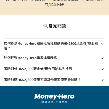
券/現金回贈
🔍常見問題
expand_more
如何拎到MoneyHero獨家批唔批都送的HK$800現金券/現金回
贈？
expand_more
如何找到MoneyHero獎賞換領表格
expand_more
限時額外HK$2,000現金券/現金回贈點先拎到
expand_more
限時加碼HK$2,800優惠可與其他獨家優惠疊加嗎？