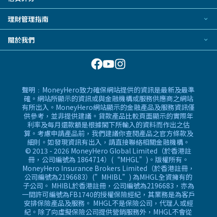
電子錢包
易批貸款
港股證券戶口
萬事達卡
信貸評分指南
特快貸款
理財管理指南
新股認購服務
信用卡合作銀行或機構
免露面貸款
美股證券戶口
BLOG
信用卡最新優惠
關於我們
私人貸款指引
智能投資平台
常用相關詞彙
服務承諾
私人貸款常見問題
基金投資戶口
MoneyHero電子報
網上支援
私人貸款相關常用詞彙
所有合作銀行或機構
精選產品
私人貸款銀行或機構
聲明﹕MoneyHero致力確保網站提供的資訊是最新及最準
換領現金券流程
確。網站所顯示的資訊或與金融機構或服務供應商之網站
有所出入。MoneyHero網站顯示的金融產品及服務資訊僅
常見問題
供參考，並非提供建議。貸款產品比較頁面顯示的實際年
條款及細則
利率及每月還款額是根據閣下所輸入的資料而作出之估
算。考慮申請產品前，我們建議你查閱產品之官方條款及
編輯守則
細則。如發現資訊有出入，請直接聯絡相關金融機構。
廣告合作
© 2013 - 2026 MoneyHero Global Limited（於香港註
冊，公司編號為 1864714）(“MHGL”)。版權所有。
廣告政策
MoneyHero Insurance Brokers Limited（於香港註冊，
公司編號為2196683）(”MHIBL”) 為MHGL全資擁有的
私隱政策
子公司。 MHIBL於香港註冊，公司編號為2196683，亦為
加入我們
一間許可編號為FB1740的授權保險經紀，其業務是為客戶
安排保險產品及服務。 MHGL不是保險公司，代理人或經
媒體報導
紀。除了向虛擬保險公司提供營銷服務外，MHGL不會從