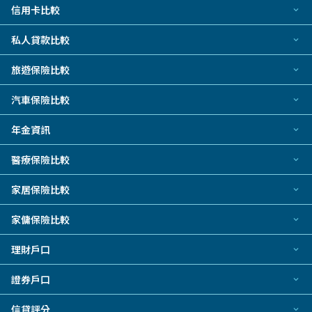
信用卡比較
所有信用卡
私人貸款比較
熱門信用卡
個人化貸款產品推介 🔥全新
旅遊保險比較
飛行里數信用卡
私人貸款
現金回贈信用卡
旅遊保險
汽車保險比較
熱門貸款
八達通自動增值信用卡
新冠肺炎旅遊保險
私人分期貸款
汽車保險
年金資訊
機場貴賓室信用卡
日本旅遊保險及資訊
稅務貸款
電動車保險2026
網上購物信用卡
泰國旅遊保險及資訊
年金資訊
醫療保險比較
財務公司貸款
餐飲回贈信用卡
旅遊保險公司
結餘轉戶
自願醫保計劃
低門檻/學生信用卡
家居保險比較
旅遊保險指南
汽車貸款
信用卡迎新禮品
旅遊保險資料資源
家居保險
循環貸款/私人透支
家傭保險比較
銀聯信用卡
業主貸款
家傭保險
電子錢包信用卡
理財戶口
中小企貸款
尊尚信用卡
銀行戶口
銀行貸款
證券戶口
公司卡
定期存款
小額貸款
熱門投資戶口
Visa信用卡
信貸評分