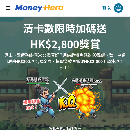
menu
登入
清卡數限時加碼送
HK$2,800獎賞
遇上卡數債務終極Boss點算好？用結餘轉戶貸款KO難纏卡數，
申請
即送
HK$800
現金/現金券，提取貸款再賞你
HK$2,000
！額外現金
get！
按此查看活動詳情 →