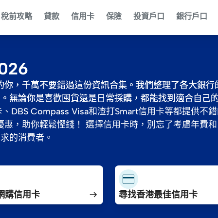
稅前攻略
貸款
信用卡
保險
投資戶口
銀行戶口
026
錢的你，千萬不要錯過這份資訊合集。我們整理了各大銀行
錢的你，千萬不要錯過這份資訊合集。我們整理了各大銀行
惠。無論你是喜歡囤貨還是日常採購，都能找到適合自己
惠。無論你是喜歡囤貨還是日常採購，都能找到適合自己
DBS Compass Visa和渣打Smart信用卡等都提供
DBS Compass Visa和渣打Smart信用卡等都提供
的優惠，助你輕鬆慳錢！ 選擇信用卡時，別忘了考慮年費
的優惠，助你輕鬆慳錢！ 選擇信用卡時，別忘了考慮年費
需求的消費者。
需求的消費者。
網購信用卡
尋找香港最佳信用卡