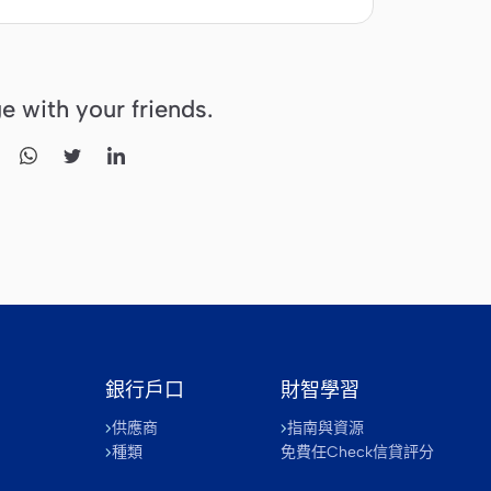
e with your friends.


銀行戶口
財智學習
供應商
指南與資源
種類
免費任Check信貸評分