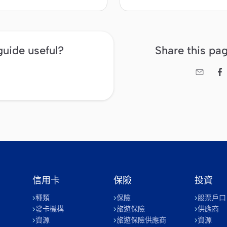
guide useful?
Share this pag


信用卡
保險
投資
種類
保險
股票戶口
發卡機構
旅遊保險
供應商
資源
旅遊保險供應商
資源