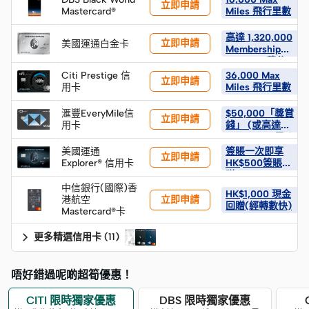
立即申請
Mastercard®
Miles 飛行里數
高達 1,320,000
立即申請
美國運通白金卡
Membership
Rewards 積分 ;
HK$50 簽賬回
Citi Prestige 信
36,000 Max
立即申請
贈
用卡
Miles 飛行里數
滙豐EveryMile信
$50,000「獎賞
立即申請
用卡
錢」 (或高達
1,000,000 里*)
(名額24個)
美國運通
簽賬一次即享
立即申請
Explorer® 信用卡
HK$500簽賬回
贈
中信銀行(國際)香
HK$1,000 現金
立即申請
港航空
回贈(經轉數快)
Mastercard®卡
更多精選信用卡
(
11
)
唔好錯過呢啲超筍優惠！
CITI 限時獨家優惠
DBS 限時獨家優惠