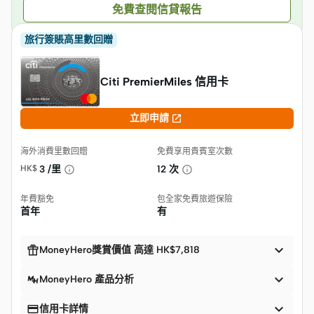
免費查閱信貸報告
旅行簽賬高里數回贈
Citi PremierMiles 信用卡

立即申請
海外消費里數回贈
免費享用貴賓室次數
HK$
3 /里
12 次
年費豁免
包全家免費旅遊保險
首年
有


MoneyHero獎賞價值 高達 HK$7,818

MoneyHero 產品分析


信用卡詳情