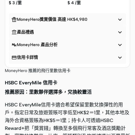
$
3 /里
$
4 /里


MoneyHero獎賞價值 高達 HK$4,980


產品禮遇

MoneyHero 產品分析


信用卡詳情
MoneyHero 推薦的飛行里數信用卡
HSBC EveryMile 信用卡
推薦原因：里數夥伴選擇多，兌換較靈活
HSBC EveryMile信用卡適合希望保留里數兌換彈性的用
戶。指定日常及旅遊簽賬可享低至HK$2＝1里，其他本地及
海外合資格簽賬為HK$5＝1里；持卡人可透過HSBC
Reward+把「獎賞錢」轉換至多個飛行常客及酒店獎勵計