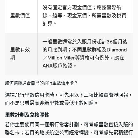
沒有固定官方現金價值；應按實際航
里數價值
線、艙等、現金票價、所需里數及稅費
計算。
一般里數通常於入賬月份起計36個月後
里數有效
的月底到期；不同里數群組及Diamond
期
／Million Miler等資格可有例外，應在
ANA賬戶確認。
如何選擇適合自己的飛行里數信用卡？
選擇飛行里數信用卡時，可先用以下三項比較實際淨回報，
而不是只看最高迎新里數或最低里數回贈。
里數計劃及兌換彈性
若你主要使用同一個飛行常客計劃，可考慮里數直接入賬的
聯名卡；若目的地或航空公司經常轉變，可考慮先累積銀行