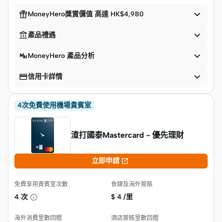


MoneyHero獎賞價值 高達 HK$4,980


產品禮遇

MoneyHero 產品分析


信用卡詳情
4次免費使用機場貴賓室
渣打國泰Mastercard - 優先理財

立即申請
免費享用貴賓室次數
食肆及海外簽賬
4 次
$
4 /里
海外消費里數回贈
酒店簽賬里數回贈