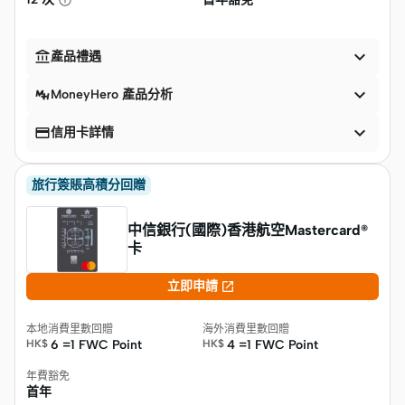


產品禮遇

MoneyHero 產品分析


信用卡詳情
旅行簽賬高積分回贈
中信銀行(國際)香港航空Mastercard®
卡

立即申請
本地消費里數回贈
海外消費里數回贈
HK$
6 =1 FWC Point
HK$
4 =1 FWC Point
年費豁免
首年