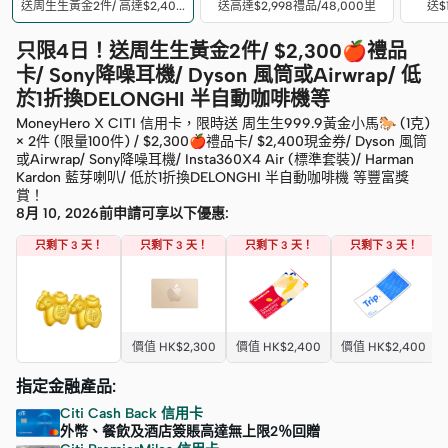
送周生生黃金2件/ 高達$2,400現金券
送高達$2,998禮品/48,000里
送$
只限4日！送周生生黃金2件/ $2,300🍎禮品
卡/ Sony降噪耳機/ Dyson 風筒或Airwrap/ 低
於1折換DELONGHI 半自動咖啡機等
MoneyHero X CITI 信用卡，限時送 周生生999.9黃金小馬🐎 (1克)
× 2件 (限量100件) / $2,300🍎禮品卡/ $2,400現金券/ Dyson 風筒
或Airwrap/ Sony降噪耳機/ Insta360X4 Air (標準套裝)/ Harman
Kardon 藍芽喇叭/ 低於1折換DELONGHI 半自動咖啡機 等豐富獎
賞！
8月 10, 2026前申請可享以下優惠:
只剩下 3 天！
只剩下 3 天！
只剩下 3 天！
只剩下 3 天！
價值 HK$2,300
價值 HK$2,400
價值 HK$2,400
指定金融產品:
Citi Cash Back 信用卡
外幣、餐飲及酒店簽賬高達無上限2％回贈