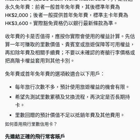
永久免年費：前者一般首年免年費，其後標準年費為
HK$2,000；後者一般提供首年免年費，標準主卡年費為
HK$3,600。實際豁免資格仍以銀行最新條款為準。
收年費的卡是否值得，應按你實際會使用的權益計算。先估
算一年可賺取的里數價值、貴賓室或旅遊保障等可用權益，
再扣除年費及相關手續費；不要以未確認的寄艙行李價格或
把高階卡權益套用到其他卡別。
免年費或首年免年費的選項較適合以下用戶：
每年旅行次數不多，預計使用旅遊權益的機會有限。
希望先測試里數累積及兌換流程，再決定是否長期持
卡。
里數回贈的預計價值不足以抵銷年費及其他費用。
如何善用飛行里數信用卡？
先連結正確的飛行常客賬戶