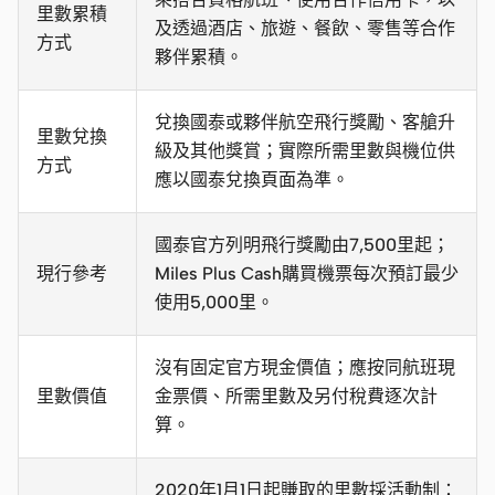
里數累積
及透過酒店、旅遊、餐飲、零售等合作
方式
夥伴累積。
兌換國泰或夥伴航空飛行獎勵、客艙升
里數兌換
級及其他獎賞；實際所需里數與機位供
方式
應以國泰兌換頁面為準。
國泰官方列明飛行獎勵由7,500里起；
現行參考
Miles Plus Cash購買機票每次預訂最少
使用5,000里。
沒有固定官方現金價值；應按同航班現
里數價值
金票價、所需里數及另付稅費逐次計
算。
2020年1月1日起賺取的里數採活動制：