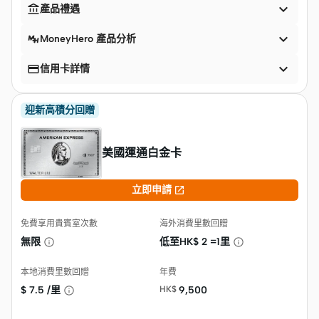


產品禮遇

MoneyHero 產品分析


信用卡詳情
迎新高積分回贈
美國運通白金卡

立即申請
免費享用貴賓室次數
海外消費里數回贈
無限
低至HK$
2 =1里
本地消費里數回贈
年費
$
7.5 /里
HK$
9,500