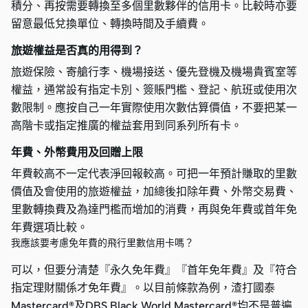
積分、再按需要轉換至多個里數夥伴的信用卡。比較時亦要
留意最低兌換單位、轉換時間及手續費。
旅遊權益是否真的用得到？
旅遊保險、寄艙行李、機場接送、優先登機及機場貴賓室等
權益，通常設有指定卡別、簽賬門檻、登記、航班或使用次
數限制。應按自己一年實際使用次數估算價值，不要把某一
高階卡或指定推廣的權益套用到同系列所有卡。
年費、外幣費用及回贈上限
年費較高不一定代表淨回報較高。可把一年預計賺取的里數
價值及會使用的旅遊權益，加總後扣除年費、外幣交易費、
里數轉換費及為達門檻而增加的消費，再與免年費或首年免
年費選項比較。
我應該要考慮免年費的飛行里數信用卡嗎？
可以，但要分清楚『永久免年費』『首年免年費』及『符合
指定理財關係才免年費』。以目前條款為例，渣打國泰
Mastercard®及DBS Black World Mastercard®均不是普遍