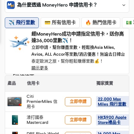
為什麼透過 MoneyHero 申請信用卡？
✈️ 飛行里數
💳 所有信用卡
🔥 熱門信用卡
💵
經MoneyHero成功申請指定信用卡，送你高
達36,000里數✈️！
立即申請，幫你賺盡里數，輕鬆換Asia Miles,
立即申請，幫你賺盡里數，輕鬆換Asia Miles,
Avios, ALL Accor等里數/酒店優惠！無論去日韓台
Avios, ALL Accor等里數/酒店優惠！無論去日韓台
泰定歐洲之旅，幫你輕鬆賺爆里數💰！
泰定歐洲之旅，幫你輕鬆賺爆里數💰！
顯示更多
「快速摘要」
產品
信用卡
獨家獎賞
Citi
22,000 Max
立即申請
PremierMiles 信
Miles 飛行里數
用卡
渣打國泰
HK$900 Apple
立即申請
Mastercard
Store禮品卡
DBS Black World
16,000 Max