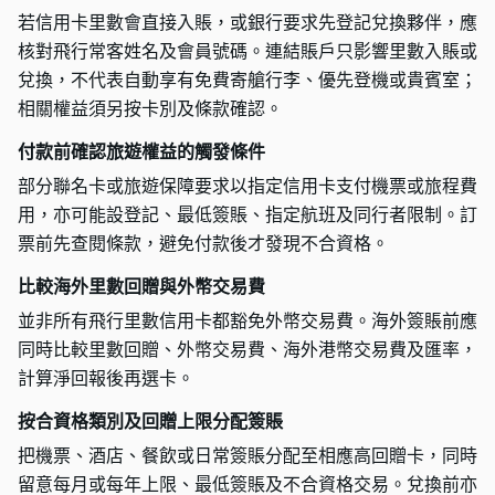
若信用卡里數會直接入賬，或銀行要求先登記兌換夥伴，應
核對飛行常客姓名及會員號碼。連結賬戶只影響里數入賬或
兌換，不代表自動享有免費寄艙行李、優先登機或貴賓室；
相關權益須另按卡別及條款確認。
付款前確認旅遊權益的觸發條件
部分聯名卡或旅遊保障要求以指定信用卡支付機票或旅程費
用，亦可能設登記、最低簽賬、指定航班及同行者限制。訂
票前先查閱條款，避免付款後才發現不合資格。
比較海外里數回贈與外幣交易費
並非所有飛行里數信用卡都豁免外幣交易費。海外簽賬前應
同時比較里數回贈、外幣交易費、海外港幣交易費及匯率，
計算淨回報後再選卡。
按合資格類別及回贈上限分配簽賬
把機票、酒店、餐飲或日常簽賬分配至相應高回贈卡，同時
留意每月或每年上限、最低簽賬及不合資格交易。兌換前亦