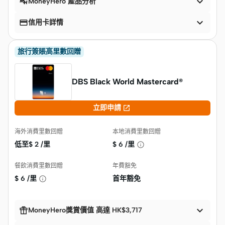

MoneyHero 產品分析


信用卡詳情
旅行簽賬高里數回贈
DBS Black World Mastercard®

立即申請
海外消費里數回贈
本地消費里數回贈
低至$
2 /里
$
6 /里
餐飲消費里數回贈
年費豁免
$
6 /里
首年豁免


MoneyHero獎賞價值 高達 HK$3,717