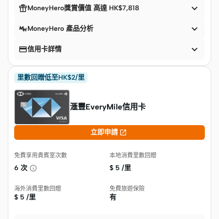


MoneyHero獎賞價值 高達 HK$7,818

MoneyHero 產品分析


信用卡詳情
里數回贈低至HK$2/里
滙豐EveryMile信用卡

立即申請
免費享用貴賓室次數
本地消費里數回贈
6 次
$
5 /里
海外消費里數回贈
免費旅遊保險
$
5 /里
有