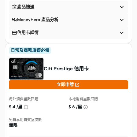


產品禮遇

MoneyHero 產品分析


信用卡詳情
日常及商務旅遊必備
Citi Prestige 信用卡

立即申請
海外消費里數回贈
本地消費里數回贈
$
4 /里
$
6 /里
免費享用貴賓室次數
無限