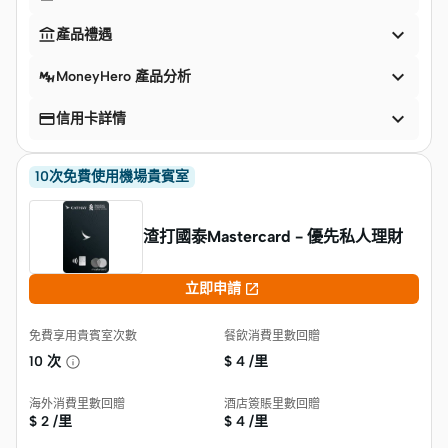


產品禮遇

MoneyHero 產品分析


信用卡詳情
10次免費使用機場貴賓室
渣打國泰Mastercard - 優先私人理財

立即申請
免費享用貴賓室次數
餐飲消費里數回贈
10 次
$
4 /里
海外消費里數回贈
酒店簽賬里數回贈
$
2 /里
$
4 /里