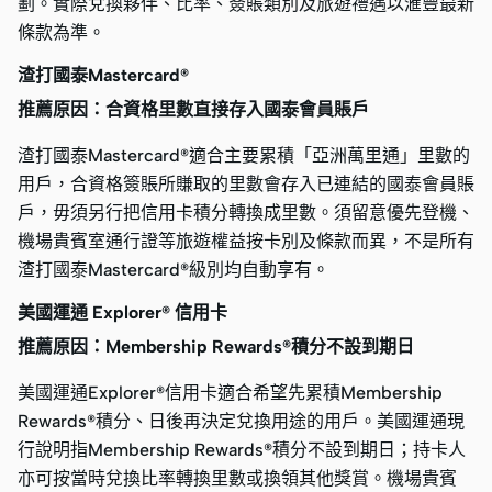
劃。實際兌換夥伴、比率、簽賬類別及旅遊禮遇以滙豐最新
條款為準。
渣打國泰Mastercard®
推薦原因：合資格里數直接存入國泰會員賬戶
渣打國泰Mastercard®適合主要累積「亞洲萬里通」里數的
用戶，合資格簽賬所賺取的里數會存入已連結的國泰會員賬
戶，毋須另行把信用卡積分轉換成里數。須留意優先登機、
機場貴賓室通行證等旅遊權益按卡別及條款而異，不是所有
渣打國泰Mastercard®級別均自動享有。
美國運通 Explorer® 信用卡
推薦原因：Membership Rewards®積分不設到期日
美國運通Explorer®信用卡適合希望先累積Membership
Rewards®積分、日後再決定兌換用途的用戶。美國運通現
行說明指Membership Rewards®積分不設到期日；持卡人
亦可按當時兌換比率轉換里數或換領其他獎賞。機場貴賓