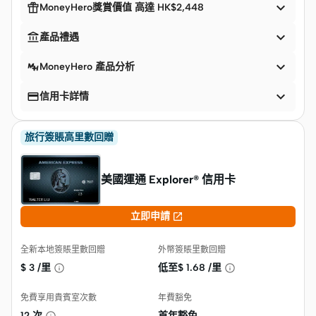


MoneyHero獎賞價值 高達 HK$2,448


產品禮遇

MoneyHero 產品分析


信用卡詳情
旅行簽賬高里數回贈
美國運通 Explorer® 信用卡

立即申請
全新本地簽賬里數回贈
外幣簽賬里數回贈
$
3 /里
低至$
1.68 /里
免費享用貴賓室次數
年費豁免
12 次
首年豁免