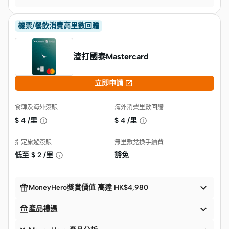
機票/餐飲消費高里數回贈
渣打國泰Mastercard

立即申請
食肆及海外簽賬
海外消費里數回贈
$
4 /里
$
4 /里
指定旅遊簽賬
無里數兌換手續費
低至 $
2 /里
豁免


MoneyHero獎賞價值 高達 HK$4,980


產品禮遇