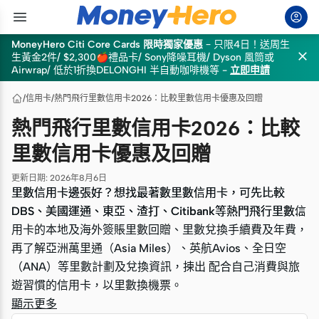
MoneyHero Citi Core Cards 限時獨家優惠
–
只限4日！送周生

生黃金2件/ $2,300🍎禮品卡/ Sony降噪耳機/ Dyson 風筒或
Airwrap/ 低於1折換DELONGHI 半自動咖啡機等
-
立即申請
/
信用卡
/
熱門飛行里數信用卡2026：比較里數信用卡優惠及回贈
熱門飛行里數信用卡2026：比較
里數信用卡優惠及回贈
更新日期
:
2026年8月6日
里數信用卡邊張好？想找最著數里數信用卡，可先比較
里數信用卡邊張好？想找最著數里數信用卡，可先比較
DBS、美國運通、東亞、渣打、Citibank等熱門飛行里數信
DBS、美國運通、東亞、渣打、Citibank等熱門飛行里數信
用卡的本地及海外簽賬里數回贈、里數兌換手續費及年費，
用卡的本地及海外簽賬里數回贈、里數兌換手續費及年費，
再了解亞洲萬里通（Asia Miles）、英航Avios、全日空
再了解亞洲萬里通（Asia Miles）、英航Avios、全日空
（ANA）等里數計劃及兌換資訊，揀出 配合自己消費與旅
（ANA）等里數計劃及兌換資訊，揀出 配合自己消費與旅
遊習慣的信用卡，以里數換機票。
遊習慣的信用卡，以里數換機票。
顯示更多