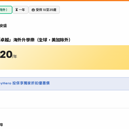
加除外）
⏳ 一年
🎂 受保 10至35歲
 安盛
盛「卓越」海外升學樂（全球，美加除外）
120
/年
neyHero 投保享獨家折扣優惠價
障