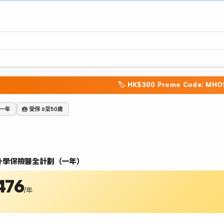
🏷️ HK$300 Promo Code: MH
 一年
🎂 受保 6至50歲
G
外升學保險醫全計劃（一年）
476
/年