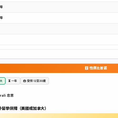
障
障
🧮 性價比首選
拿大
⏳ 一年
🎂 受保 12至30歲
rali 忠意
外留學保障（美國或加拿大）