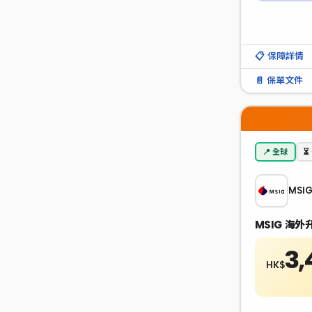
📋 保障詳情
📄 保單文件
📍 全球
⏳
MSI
MSIG 海
3,
HK$