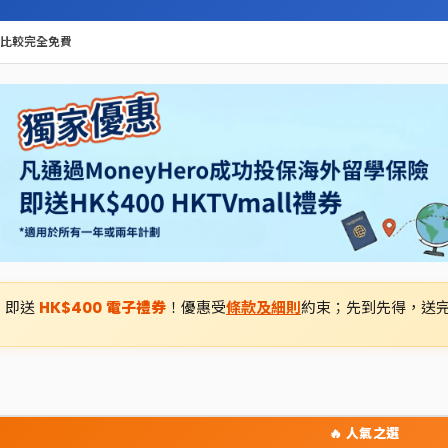
比較完全免費
，即送
HK$400 電子禮券
！優惠受
條款及細則
約束；先到先得，送
🔥 人氣之選