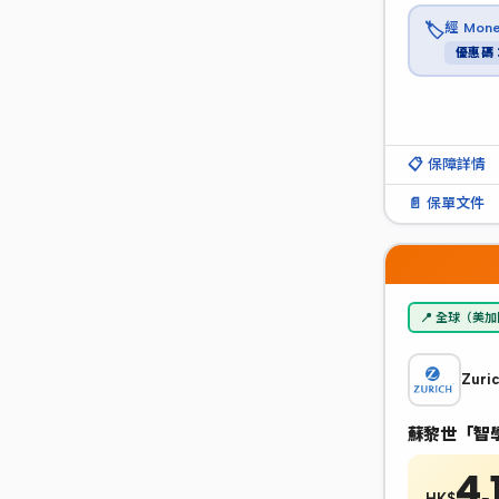
經 Mo
🏷️
優惠碼：
📋 保障詳情
📄 保單文件
📍 全球（美
Zuri
蘇黎世「智
4,
HK$