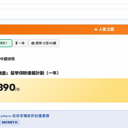
🔥 人氣之選
加除外）
⏳ 一年
🎂 受保 12至40歲
 中銀保險
無憂」留學保險優越計劃（一年）
890
/年
neyHero 投保享獨家折扣優惠價
：MONEYH