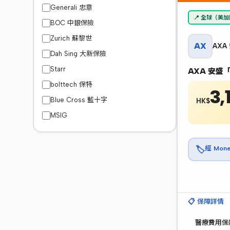
Generali 忠意
📍 全球（美
BOC 中銀保險
Zurich 蘇黎世
AX
AXA
Dah Sing 大新保險
Starr
AXA 安
bolttech 保特
3,
Blue Cross 藍十字
HK$
MSIG
經 Mo
🏷️
📋 保障詳情
醫療費用保