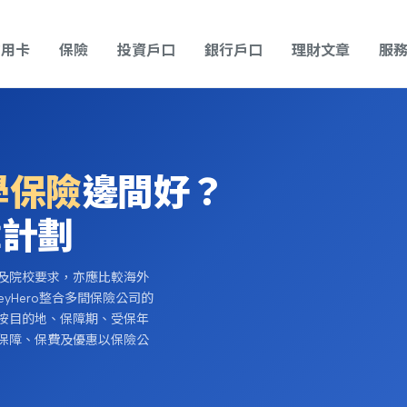
信用卡
保險
投資戶口
銀行戶口
理財文章
服
學保險
邊間好？
障計劃
及院校要求，亦應比較海外
yHero整合多間保險公司的
按目的地、保障期、受保年
保障、保費及優惠以保險公