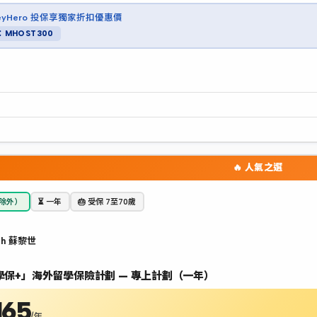
neyHero 投保享獨家折扣優惠價
MHOST300
🔥 人氣之選
加除外）
⏳ 一年
🎂 受保 7至70歲
ch 蘇黎世
學保+」海外留學保險計劃 — 專上計劃（一年）
165
/年