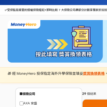
✅
受保監局規管的授權保險經紀
⚡
即時比較 7 大保險公司
🎁
部分計劃享獨家折扣
🆓
🎁 經 MoneyHero 投保指定海外升學保險並填妥
獎賞換領表格
29
個結果
🏢
保險公司
AXA 安盛