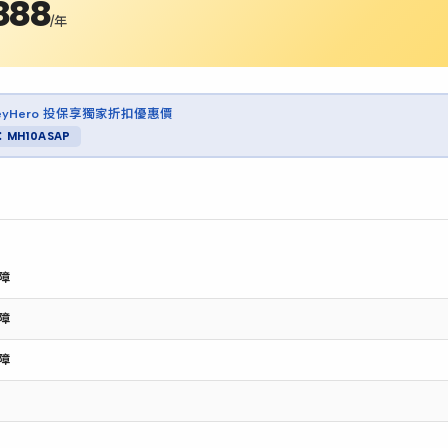
888
/年
neyHero 投保享獨家折扣優惠價
MH10ASAP
障
障
障