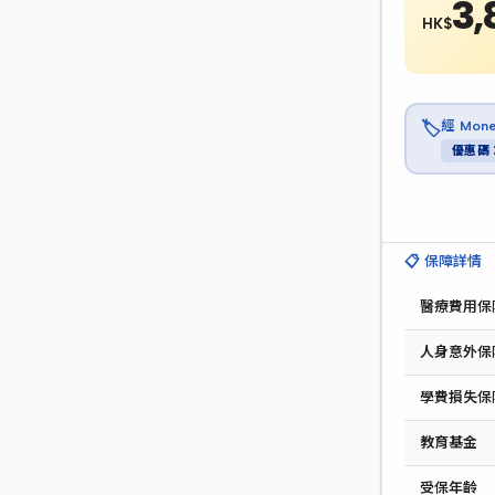
3,
HK$
經 Mo
🏷️
優惠碼：
📋 保障詳情
醫療費用保
人身意外保
學費損失保
教育基金
受保年齡