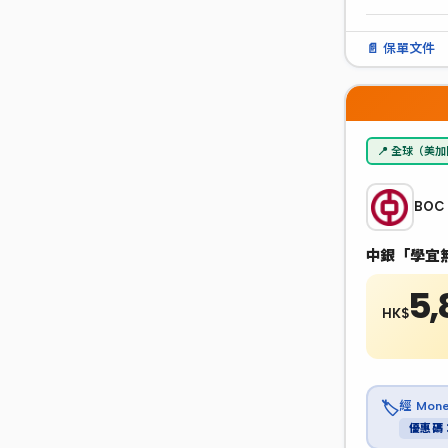
📄 保單文件
📍 全球（美
BOC
中銀「學宜
5,
HK$
經 Mo
🏷️
優惠碼