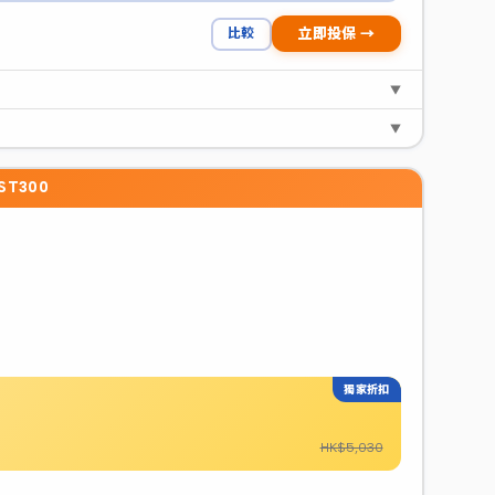
比較
立即投保 →
▼
▼
OST300
獨家折扣
HK$5,030