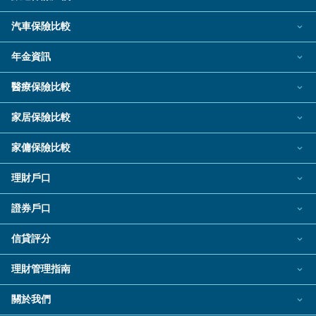
飛行里數信用卡
私人貸款
旅遊保險
汽車保險比較
現金回贈信用卡
熱門貸款
新冠肺炎旅遊保險
汽車保險
年金資訊
八達通自動增值信用卡
私人分期貸款
日本旅遊保險及資訊
電動車保險2026
年金資訊
機場貴賓室信用卡
醫療保險比較
稅務貸款
泰國旅遊保險及資訊
自願醫保計劃
網上購物信用卡
財務公司貸款
家居保險比較
旅遊保險公司
餐飲回贈信用卡
家居保險
結餘轉戶
旅遊保險指南
家傭保險比較
低門檻/學生信用卡
汽車貸款
家傭保險
旅遊保險資料資源
理財戶口
信用卡迎新禮品
循環貸款/私人透支
銀行戶口
證券戶口
銀聯信用卡
業主貸款
定期存款
熱門投資戶口
電子錢包信用卡
信貸評分
中小企貸款
電子錢包
港股證券戶口
信貸評分指南
尊尚信用卡
銀行貸款
理財管理指南
新股認購服務
公司卡
BLOG
小額貸款
關於我們
美股證券戶口
Visa信用卡