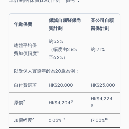
障計劃的保費比較作例子參考：
保誠自願醫保尚
某
公司自願
年繳保費
賓計劃
醫保計劃
約5.3%
總體平均保
（幅度由2.8%
約17.1%
6
費加價幅度
至6.3%）
以受保人實際年齡為20歲為例：
自付費選項
HK$20,000
HK$25,000
HK$4,224
7
8
原價
HK$4,204
8
6
9
10
加價幅度
6.05%
17.05%