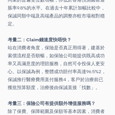
同業的普遍雙位數增幅，亦低於香港預測醫療通
脹率9.8%的水平。在過去十年累計加幅比較中，
保誠同類中端及高端產品的調整亦較市場相對穩
定。
考量二：Claim錢速度快唔快？
站在消費者角度，保險是否真正用得著，建基於
索償流程是否順暢，如保險公司能提供既高成功
率又高滿意度的理賠服務，自然可令投保人更安
心。以保誠為例，整體成功賠付率高達96.5%2，
保誠推行醫療費用直付服務4，客戶於治療前已
獲批預算額度，治療後由保誠直接「找數」。
考量三：保險公司有提供額外增值服務嗎？
除了保費、保障範圍及保額等基本因素，消費者