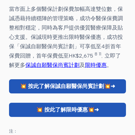
當市面上多個醫保計劃保費加幅高達雙位數，保
誠憑藉持續穩陣的管理策略，成功令醫保保費調
整相對穩定，同時為客戶提供優質醫療保障及貼
心支援。保誠現時更推出限時醫保優惠，成功投
保「保誠自願醫保尚賓計劃」可享低至
4折
首年
8
11
保費回贈，首年保費低至HK$2,675
立即
了
。
解更多
保誠自願醫保尚賓計劃
及
限時優惠
。
💥 按此了解保誠自願醫保尚賓計劃💥➜
💥 按此了解限時優惠💥➜
注：