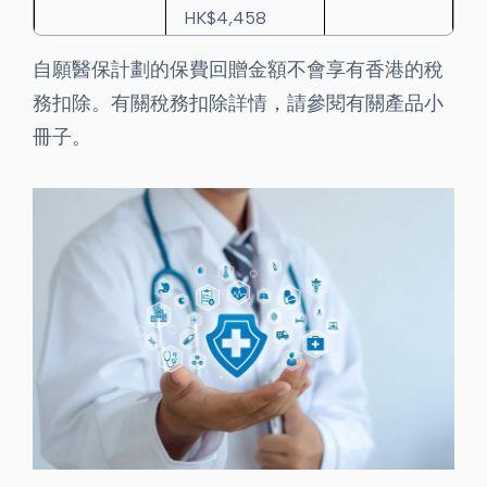
HK$4,458
加價後的首
限時醫保優惠，
8
HK$4,944
自願醫保計劃的保費回贈金額不會享有香港的稅
年保費
首年保費只需
務扣除。有關稅務扣除詳情，請參閱有關產品小
8 11
HK$2,675
！
冊子。