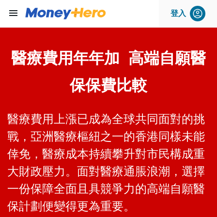
menu
登入
醫療費用年年加 高端自願醫
保保費比較
醫療費用上漲已成為全球共同面對的挑
戰，亞洲醫療樞紐之一的香港同樣未能
倖免，醫療成本持續攀升對市民構成重
大財政壓力。面對醫療通脹浪潮，選擇
一份保障全面且具競爭力的高端自願醫
保計劃便變得更為重要。