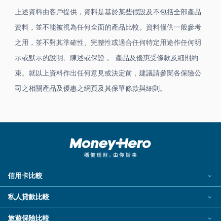
上述資料由客戶提供，資料是基於某些假設及不包括全部產品
資料，並不能被視為任何全面的產品比較。資料僅供一般參考
之用，並不對其準確性、完整性或適合任何特定用途作任何明
示或默示的說明、陳述或保證 。 產品及優惠受條款及細則約
束。就以上資料作出任何意見或決定前，建議請參閱各保險公
司之相關產品及優惠之網頁及其保單條款與細則。
信用卡比較
所有信用卡
私人貸款比較
熱門信用卡
個人化貸款產品推介 🔥全新
旅遊保險比較