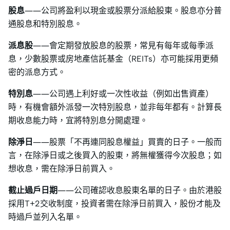
股息
——公司將盈利以現金或股票分派給股東。股息亦分普
通股息和特別股息。
派息股
——會定期發放股息的股票，常見有每年或每季派
息，少數股票或房地產信託基金（REITs）亦可能採用更頻
密的派息方式。
特別息
——公司遇上利好或一次性收益（例如出售資產）
時，有機會額外派發一次特別股息，並非每年都有。計算長
期收息能力時，宜將特別息分開處理。
除淨日
——股票「不再連同股息權益」買賣的日子。一般而
言，在除淨日或之後買入的股東，將無權獲得今次股息；如
想收息，需在除淨日前買入。
截止過戶日期
——公司確認收息股東名單的日子。由於港股
採用T+2交收制度，投資者需在除淨日前買入，股份才能及
時過戶並列入名單。