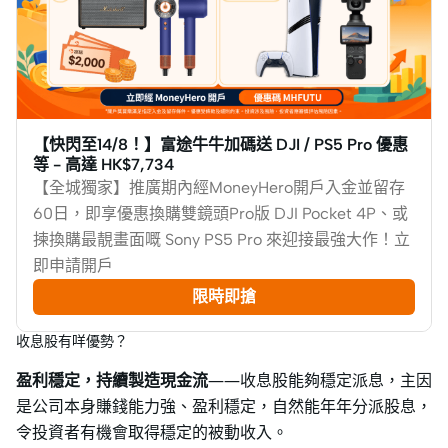
【快閃至14/8！】富途牛牛加碼送 DJI / PS5 Pro 優惠
等 - 高達 HK$7,734
【全城獨家】推廣期內經MoneyHero開戶入金並留存
60日，即享優惠換購雙鏡頭Pro版 DJI Pocket 4P、或
揀換購最靚畫面嘅 Sony PS5 Pro 來迎接最強大作！立
即申請開戶
限時即搶
收息股有咩優勢？
盈利穩定，持續製造現金流
——收息股能夠穩定派息，主因
是公司本身賺錢能力強、盈利穩定，自然能年年分派股息，
令投資者有機會取得穩定的被動收入。