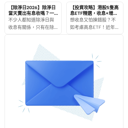
提供穩定的收入來源。
是懶人投資的最佳方
【除淨日2026】除淨日
【投資攻略】港股5隻高
尤其對於尋求穩定收益
法。然而，港股市場並
當天賣出有息收嗎？一
息ETF精選，收息+增值
文看清T+2交收、截止過
一次掌握！
資產的投資者而言，了
不少人都知道除淨日與
沒有真正的每月派息股
想收息又怕揀錯股？不
戶日及炒除淨策略
解股息的運作方式，對
收息有關係，只有在除
票，大多數公司都是按
如考慮高息ETF！近年，
於建立一個均衡的投資
淨日前買入股票才有股
季度或年度派息，即一
越來越多香港投資者將
組合非常重要。
息收，且除淨過後股價
年派四次息，或一年派
目光轉向ETF（交易所買
一般都會跌，不少股民
一至兩次。那麼，作為
賣基金），尤其是高息
都會趁機「炒除淨」，
一個精明的投資者，如
ETF，因為它們不只能提
希望賺息又賺價。但具
何可以打造一個「月月
供穩定股息，還能分散
體操作如何？除淨日應
有息收」的投資組合，
風險。除了大家熟悉的
該買入定賣出？截止過
實現穩定現金流呢？
2800 盈富基金，其實港
戶日期又是甚麼？滙豐
MoneyHero將為你剖析
股市場還有不少高息ETF
在除淨日過後不派股息
如何在港股市場中組合
選擇。本篇文章將為您
又是怎麼一回事？即睇
出每月收息的投資組
精選5隻高息ETF，看看
MoneyHero教你何謂
合，讓你在波動的市場
哪一隻最適合你！
「炒除淨」。
中也能坐享被動收入。
MoneyHero還整理了投
資新手攻略，助你快速