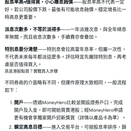
股息率高≠值得買，小心賺息蝕價
——股息率高不代表一定
好，若公司股價下跌，最後有可能收息蝕價。穩定增長比一
時高息更重要。
派息次數多，不等於派得多
——一年派幾次息，與全年總息
率無關，而且收息次數多，手續費亦會疊加。
特別息要分清楚
——特別息會拉高當年息率，但屬一次性，
不代表未來每年都派這麼多。評估時宜先撇除特別息，再考
慮是否值得買入。
高息港股點買？實戰買入步驟
不同券商的介面略有不同，但運作原理大致相同，一般流程
如下：
開戶
——透過MoneyHero比較並開設證券戶口，完成
開戶及入金，即可開始買賣港股；經MoneyHero申請
更有機會享獨家開戶迎新獎賞（詳情以產品卡為準）。
鎖定高息目標
——進入交易平台，可按股息率排序，篩