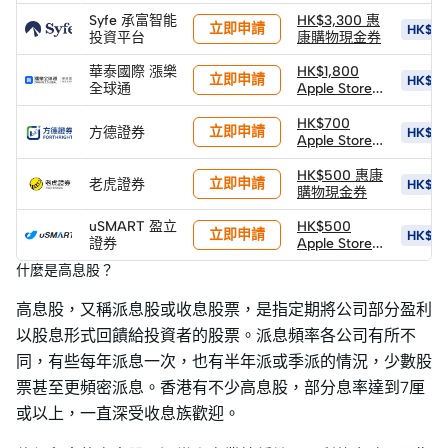
(以換購價
禮品卡
Syfe 承富智能
HK$4,400換
HK$3,300 惠
立即申請
HK$15
投資平台
領)
康購物現金券
華泰國際 漲樂
HK$1,800
立即申請
HK$18
全球通
Apple Store
禮品卡 +
HK$600 股票
HK$700
立即申請
方德證券
HK$70
返現券 +
Apple Store
HK$900 股票
禮品卡
返現券 (*由華
HK$500 惠康
立即申請
老虎證券
HK$3,
泰發放)
購物現金券
uSMART 盈立
HK$500
立即申請
HK$1,1
證券
Apple Store
禮品卡
什麼是高息股？
高息股，又稱派息股或收息股票，是指定期將公司部分盈利
以股息形式回饋給投資者的股票。派息頻率各公司有所不
同，有些每年派息一次，也有半年派或季派的情況，少數股
票甚至更頻密派息。香港有不少高息股，部分息率達到7厘
或以上，一直深受收息族歡迎。