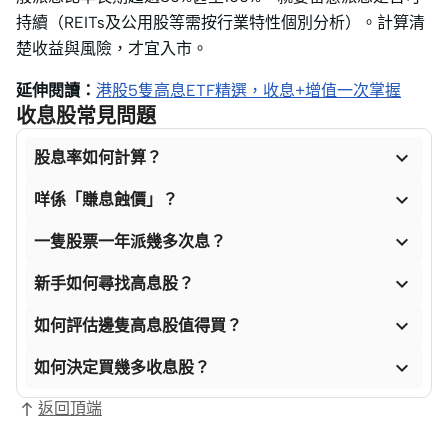
持續（REITs及公用股等需按行業特性個別分析）。計算清
楚收益與風險，才宜入市。
延伸閱讀：
港股5隻高息ETF精選，收息+增值一次掌握
收息股常見問題

股息率如何計算？

咩係「賺息蝕價」？

一隻股票一年派幾多次息？

新手如何尋找高息股？

如何評估邊隻高息股值得買？

如何決定買幾多收息股？
返回頂端