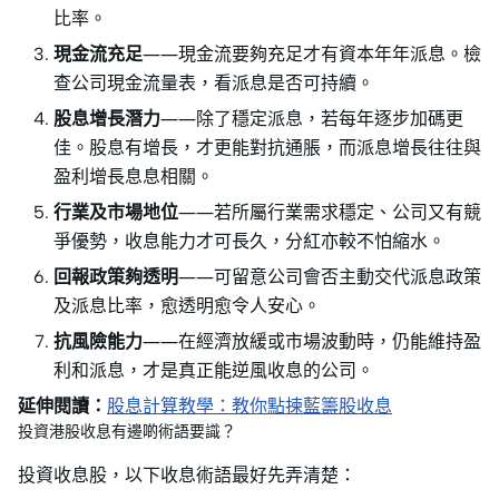
比率。
現金流充足
——現金流要夠充足才有資本年年派息。檢
查公司現金流量表，看派息是否可持續。
股息增長潛力
——除了穩定派息，若每年逐步加碼更
佳。股息有增長，才更能對抗通脹，而派息增長往往與
盈利增長息息相關。
行業及市場地位
——若所屬行業需求穩定、公司又有競
爭優勢，收息能力才可長久，分紅亦較不怕縮水。
回報政策夠透明
——可留意公司會否主動交代派息政策
及派息比率，愈透明愈令人安心。
抗風險能力
——在經濟放緩或市場波動時，仍能維持盈
利和派息，才是真正能逆風收息的公司。
延伸閱讀：
股息計算教學：教你點揀藍籌股收息
投資港股收息有邊啲術語要識？
投資收息股，以下收息術語最好先弄清楚：