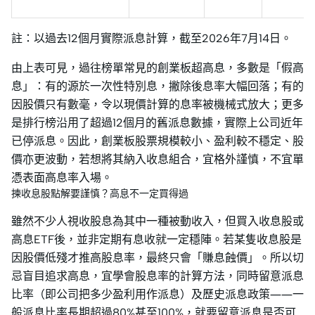
註：以過去12個月實際派息計算，截至2026年7月14日。
由上表可見，過往榜單常見的創業板超高息，多數是「假高
息」：有的源於一次性特別息，撇除後息率大幅回落；有的
因股價只有數毫，令以現價計算的息率被機械式放大；更多
是排行榜沿用了超過12個月的舊派息數據，實際上公司近年
已停派息。因此，創業板股票規模較小、盈利較不穩定、股
價亦更波動，若想將其納入收息組合，宜格外謹慎，不宜單
憑表面高息率入場。
揀收息股點解要謹慎？高息不一定買得過
雖然不少人視收股息為其中一種被動收入，但買入收息股或
高息ETF後，並非定期有息收就一定穩陣。若某隻收息股是
因股價低殘才推高股息率，最終只會「賺息蝕價」。所以切
忌盲目追求高息，宜學會股息率的計算方法，同時留意派息
比率（即公司把多少盈利用作派息）及歷史派息政策——一
般派息比率長期超過80%甚至100%，就要留意派息是否可