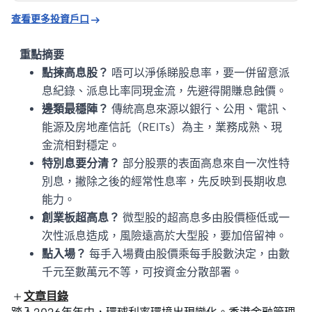

查看更多投資戶口
重點摘要
點揀高息股？
唔可以淨係睇股息率，要一併留意派
息紀錄、派息比率同現金流，先避得開賺息蝕價。
邊類最穩陣？
傳統高息來源以銀行、公用、電訊、
能源及房地產信託（REITs）為主，業務成熟、現
金流相對穩定。
特別息要分清？
部分股票的表面高息來自一次性特
別息，撇除之後的經常性息率，先反映到長期收息
能力。
創業板超高息？
微型股的超高息多由股價極低或一
次性派息造成，風險遠高於大型股，要加倍留神。
點入場？
每手入場費由股價乘每手股數決定，由數
千元至數萬元不等，可按資金分散部署。
文章目錄