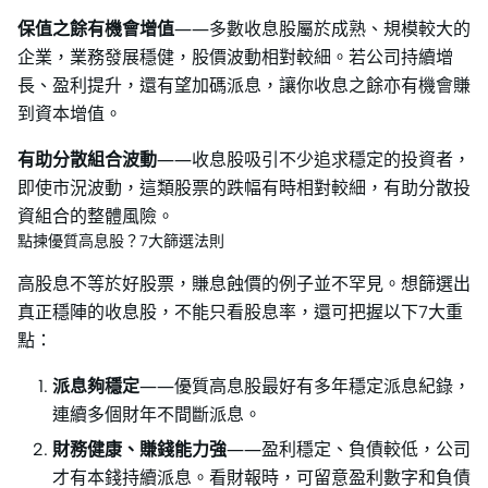
保值之餘有機會增值
——多數收息股屬於成熟、規模較大的
企業，業務發展穩健，股價波動相對較細。若公司持續增
長、盈利提升，還有望加碼派息，讓你收息之餘亦有機會賺
到資本增值。
有助分散組合波動
——收息股吸引不少追求穩定的投資者，
即使市況波動，這類股票的跌幅有時相對較細，有助分散投
資組合的整體風險。
點揀優質高息股？7大篩選法則
高股息不等於好股票，賺息蝕價的例子並不罕見。想篩選出
真正穩陣的收息股，不能只看股息率，還可把握以下7大重
點：
派息夠穩定
——優質高息股最好有多年穩定派息紀錄，
連續多個財年不間斷派息。
財務健康、賺錢能力強
——盈利穩定、負債較低，公司
才有本錢持續派息。看財報時，可留意盈利數字和負債