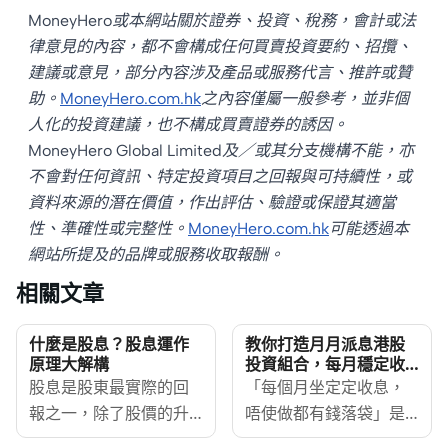
MoneyHero或本網站關於證券、投資、稅務，會計或法
律意見的內容，都不會構成任何買賣投資要約、招攬、
建議或意見，部分內容涉及產品或服務代言、推許或贊
助。
MoneyHero.com.hk
之內容僅屬一般參考，並非個
人化的投資建議，也不構成買賣證券的誘因。
MoneyHero Global Limited及／或其分支機構不能，亦
不會對任何資訊、特定投資項目之回報與可持續性，或
資料來源的潛在價值，作出評估、驗證或保證其適當
性、準確性或完整性。
MoneyHero.com.hk
可能透過本
網站所提及的品牌或服務收取報酬。
相關文章
什麼是股息？股息運作
教你打造月月派息港股
原理大解構
投資組合，每月穩定收
息無難度
股息是股東最實際的回
「每個月坐定定收息，
報之一，除了股價的升
唔使做都有錢落袋」是
值潛力外，亦為投資者
每個投資者的夢想，也