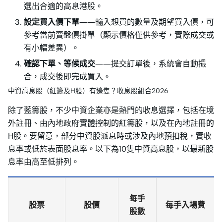
選出合適的高息港股。
設定買入價下單
——輸入想買的數量及期望買入價，可
參考當前賣盤價掛單（顯示價格僅供參考，實際成交或
有小幅差異）。
確認下單、等候成交
——提交訂單後，系統會自動撮
合，成交後即完成買入。
中資高息股（紅籌及H股）有邊隻？收息股組合2026
除了藍籌股，不少中資企業亦是熱門的收息選擇，包括在境
外註冊、由內地政府實體控制的紅籌股，以及在內地註冊的
H股。要留意，部分中資股派息時或涉及內地預扣稅，實收
息率或低於表面股息率。以下為10隻中資高息股，以最新股
息率由高至低排列。
每手
股票
股價
每手入場費
股數