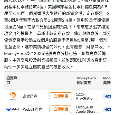
踏入2026年年中，環球利率環境出現變化。香港金融管理
局基本利率維持於4厘，美國聯邦基金利率目標區間為3.5
厘至3.75厘；同期香港大型銀行的新資金港元定存優惠，3
至6個月年利率大致介乎2.2厘至2.4厘，個別較長年期優惠
可達約3厘。在息口見頂回落的預期下，愈來愈多追求穩定
現金流的投資者，重新比較定期存款、債券與收息股。部分
優質高息港股過去12個月的股息率仍達約5厘至7厘，個別
甚至更高，選中業績穩健的公司，更有機會「財息兼收」。
MoneyHero整合2026港股高息股排行榜，涵蓋高息藍籌
股、中資高息股及創業板股票，並附選股法則與收息術語，
助你一步步建立屬於自己的被動收入。
各大證券商費用比較及開戶優惠
投資戶
MoneyHero
Money
口
獨家獎賞
獎賞價
Sony
立即申請
富途證券
HK$10
PlayStation 5
PS5 Pro 遊戲
主機 (價值
HK$2,400
立即申請
Webull 證券
HK$5,
HK$6,502)
Apple Store