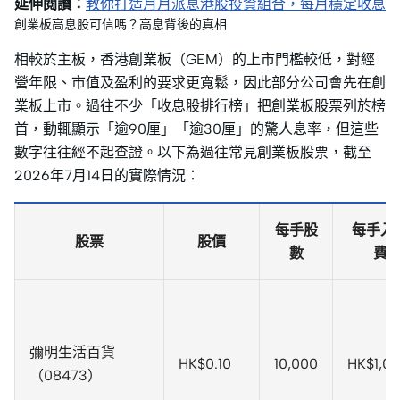
延伸閱讀：
教你打造月月派息港股投資組合，每月穩定收息
創業板高息股可信嗎？高息背後的真相
相較於主板，香港創業板（GEM）的上市門檻較低，對經
營年限、市值及盈利的要求更寬鬆，因此部分公司會先在創
業板上市。過往不少「收息股排行榜」把創業板股票列於榜
首，動輒顯示「逾90厘」「逾30厘」的驚人息率，但這些
數字往往經不起查證。以下為過往常見創業板股票，截至
2026年7月14日的實際情況：
每手股
每手入
股票
股價
數
費
彌明生活百貨
HK$0.10
10,000
HK$1,0
（08473）