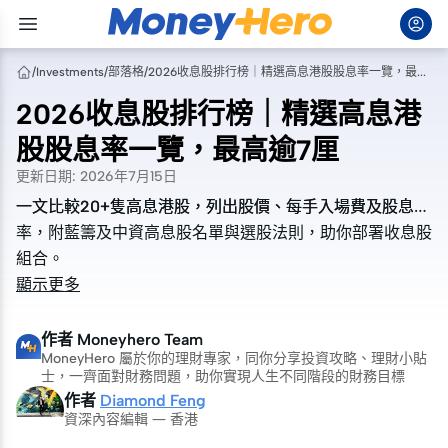
/
Investments
/
部落格
/
2026收息股排行榜｜精選高息港股股息率一覽，最高逾7厘
2026收息股排行榜｜精選高息港
股股息率一覽，最高逾7厘
更新日期
:
2026年7月15日
一文比較20+隻高息港股，列出股價、每手入場費及股息
一文比較20+隻高息港股，列出股價、每手入場費及股息
率，附藍籌及中資高息股名單與選股法則，助你部署收息股
率，附藍籌及中資高息股名單與選股法則，助你部署收息股
組合。
組合。
顯示更多
作者
Moneyhero Team
MoneyHero 屬於你的理財專家，同你分享投資攻略、理財小貼
士，一齊面對財務問題，助你實現人生不同階段的財務目標
作者
Diamond Feng
資深內容編輯 — 香港