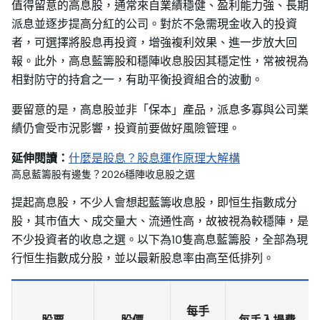
值得留意的高息股，通常來自業績穩健、盈利能力強、長期
派息並逐步提高分紅的公司。對於不急需現金收入的投資
者，可選擇將股息再投資，增強複利效果、進一步放大回
報。此外，高息藍籌股和穩陣收息股因其穩定性，常被視為
相對防守的持倉之一，有助平衡投資組合的波動。
要留意的是，高息股並非「保本」產品，派息多寡與公司業
績仍會受市況影響，投資前要做好風險管理。
延伸閱讀：
什麼是股息？股息運作原理大解構
高息藍籌股有邊隻？2026穩陣收息股之選
提起高息股，不少人會想起藍籌收息股，即恒生指數成分
股，其市值大、成交量大、流通性高，故被視為較穩陣，是
不少投資者的收息之選。以下為10隻高息藍籌股，全部為現
行恒生指數成分股，並以最新股息率由高至低排列。
每手