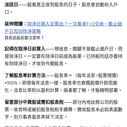
派送日
——股東真正收到股息的日子，股息會自動存入戶
口。
延伸閱讀：
除淨日買入定賣出？一文看清T+2交收、截止過
戶日及炒除淨策略
買高息股前要注意咩？
記得在除淨日前買入
——想收息，關鍵不是截止過戶日，而
是除淨日。一定要在除淨日前成為股東，已持股的話亦要持
有到除淨日，才收到今期股息。
了解股息率計算方法
——股息率＝（每年派息÷股票現價）
×100%。即使每年派息一樣，股息率也會隨股價升跌而變
化。派息比率則以盈利計算，兩者都了解，才能精明部署。
留意部分中資股或需扣股息稅
——部分內地註冊公司的股
票，收息時或被扣股息稅和手續費，實收股息未必如表面數
字，別只看表面息率就下決定。