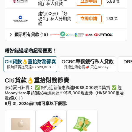
立即申請
5.88 %
錢」私人貸款
建行(亞洲) 「好
立即申請
現金」私人分期貸
1.33 %
款
顯示所有貸款
(
15
)
唔好錯過呢啲超筍優惠！
Citi貸款👌重拾財務節奏
OCBC華僑銀行私人貸款
DB
限時狂賞送高達HK$23,000獎賞
升級生活必備📣 只在MoneyHero
Citi貸款👌重拾財務節奏
限時夏日狂賞： ✅ 銀行迎新優惠高達HK$8,000現金獎賞 ✅ 經
MoneyHero申請獨家再送高達HK$15,000現金券（HK$8000批唔
批都送！）
8月 31, 2026前申請可享以下優惠: