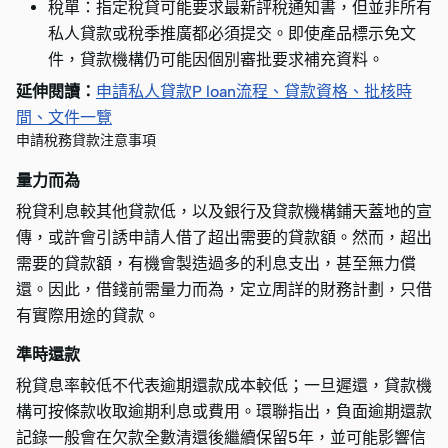
稅單：指定稅貸可能要求最新評稅通知書，但並非所有
私人貸款或稅季推廣都必須提交。即使產品標示免文
件，貸款機構仍可能因個別審批要求補充資料。
延伸閱讀：
申請私人貸款P loan流程、貸款資格、批核時
間、文件一覽
申請稅務貸款注意事項
量力而為
稅貸利息較其他貸款低，以及銀行及貸款機構鋪天蓋地的宣
傳，或許會引誘申請人借了超出需要的貸款額。然而，超出
需要的貸款額，有機會製造過多的利息支出，甚至無力償
還。因此，借錢前需量力而為，定立周詳的財務計劃，只借
有實際用途的貸款。
準時還款
稅貸息率較低不代表逾期還款成本較低；一旦遲還，貸款機
構可按條款收取逾期利息或費用。環聯指出，負面逾期還款
記錄一般會在欠款全數清還後繼續保留5年，並可能影響信