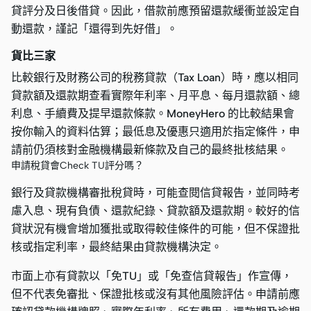
貸評分及日後借貸。因此，借款前應預留還款緩衝並設定自
動還款，謹記「還得到先好借」。
貨比三家
比較銀行及財務公司的稅務貸款（Tax Loan）時，應以相同
貸款額及還款期查看實際年利率、月平息、每月還款額、總
利息、手續費及提早還款條款。MoneyHero 的比較結果會
按你輸入的資料估算；最低息及優惠只適用於指定條件，申
請前仍須核對金融機構最新條款及自己的最終批核結果。
申請稅貸會Check TU評分嗎？
銀行及貸款機構審批稅貸時，可能查閱信貸報告，並同時考
慮入息、現有負債、還款紀錄、貸款額及還款期。較好的信
貸狀況有機會增加獲批或取得較佳條件的可能，但不保證批
核或指定利率，最終結果由貸款機構決定。
市面上亦有貸款以「免TU」或「免查信貸報告」作宣傳，
但不代表免審批、保證批核或沒有其他風險評估。申請前應