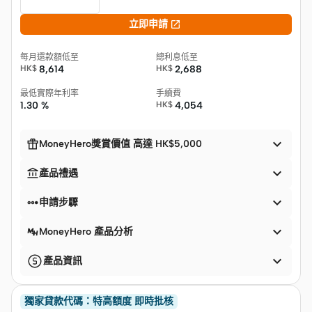

立即申請
每月還款額低至
總利息低至
HK$
8,614
HK$
2,688
最低實際年利率
手續費
1.30 %
HK$
4,054


MoneyHero獎賞價值 高達 HK$5,000


產品禮遇


申請步驟

MoneyHero 產品分析

產品資訊
獨家貸款代碼：特高額度 即時批核