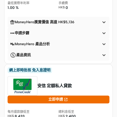
最低實際年利率
手續費
1.00 %
HK$
0


MoneyHero獎賞價值 高達 HK$5,136


申請步驟

MoneyHero 產品分析

產品資訊
網上即時批核 免入息證明
安信 定額私人貸款

立即申請
每月還款額低至
總利息低至
HK$
8,433
HK$
2,400