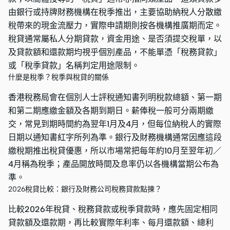
由銀行或持牌財務機構在稅季推出，主要協助納稅人分散繳
稅帶來的現金流壓力，實際申請期則按各機構推廣期而定。
稅貸通常屬私人分期貸款，資金用途、是否須提交稅單，以
及貸款額和還款期均視乎個別產品，不能單憑「稅務貸款」
或「稅季貸款」名稱判定用途限制。
什麼是稅季？稅季與稅貸的關係
香港稅務局會在個別人士評稅通知書列明稅款總額、第一期
和第二期應繳金額及各期到期日。薪俸稅一般可分兩期繳
交，常見到期時間約為翌年1月及4月，但每位納稅人的實際
日期以通知書紅字所列為準。銀行及財務機構通常因應這段
繳稅期推出稅貸優惠，所以市場常把每年約10月至翌年初／
4月稱為稅季；產品開放時間及息率仍以各機構當期公布為
準。
2026稅貸比較：銀行及財務公司稅務貸款點揀？
比較2026年稅貸、稅務貸款或稅季貸款時，應先固定相同
貸款額及還款期，再比較實際年利率、每月還款額、總利