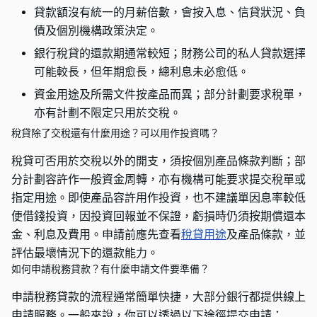
貸款額沒有統一的月薪倍數，會按入息、信貸狀況、負
債及個別機構政策決定。
銀行稅貸的還款期通常較短；財務公司的私人貸款選擇
可能較長，但年期愈長，總利息未必愈低。
資金用途及所需文件按產品而異；部分計劃要求稅單，
亦有計劃不限定只用於交稅。
稅貸除了交稅還有什麼用途？可以用作投資嗎？
稅貸可否用於交稅以外的開支，須按個別產品條款判斷；部
分計劃容許作一般資金周轉，亦有機構可能要求提交稅單或
指定用途。即使產品容許用作投資，也不建議單因息率較低
便借錢投資，因投資回報並不保證，虧損時仍須按期償還本
金、利息及費用。申請前應先查看
稅貸用途
及產品條款，並
評估最壞情況下的還款能力。
如何申請稅務貸款？有什麼申請文件要準備？
申請稅務貸款的流程通常簡單快捷，大部分銀行都提供線上
申請服務。一般來說，你可以透過以下途徑提交申請：