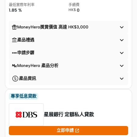
最低實際年利率
手續費
1.85 %
HK$
0


MoneyHero獎賞價值 高達 HK$3,000


產品禮遇


申請步驟

MoneyHero 產品分析

產品資訊
專享低息貸款
星展銀行 定額私人貸款

立即申請