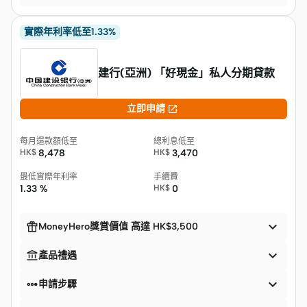
實際年利率低至1.33%
建行(亞洲) 「好現金」私人分期貸款

立即申請
每月還款額低至
總利息低至
HK$
8,478
HK$
3,470
最低實際年利率
手續費
1.33 %
HK$
0


MoneyHero獎賞價值 高達 HK$3,500


產品禮遇


申請步驟