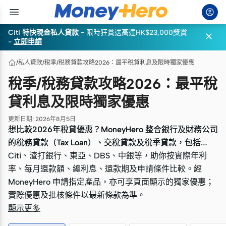
Citi 特快現金私人貸款
–
限時狂賞送高達HK$23,000獎賞

-
立即申請
/
私人貸款
/
稅季/稅務貸款攻略2026：最平稅貸利息及限時獨家優惠
稅季/稅務貸款攻略2026：最平稅
貸利息及限時獨家優惠
更新日期
:
2026年8月5日
想比較2026年稅貸優惠？MoneyHero 整合銀行及財務公司
想比較2026年稅貸優惠？MoneyHero 整合銀行及財務公司
的稅務貸款（Tax Loan）、交稅貸款及稅季貸款，包括
的稅務貸款（Tax Loan）、交稅貸款及稅季貸款，包括
Citi、渣打銀行、東亞、DBS、中銀等，助你按實際年利
Citi、渣打銀行、東亞、DBS、中銀等，助你按實際年利
率、每月還款額、總利息、還款期及申請條件比較。經
率、每月還款額、總利息、還款期及申請條件比較。經
MoneyHero 申請指定產品，亦可享頁面顯示的獨家優惠；
MoneyHero 申請指定產品，亦可享頁面顯示的獨家優惠；
實際優惠及批核條件以最新條款為準。
實際優惠及批核條件以最新條款為準。
顯示更多