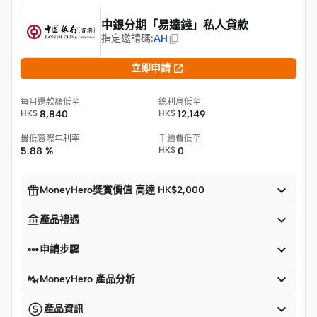
中銀分期「易達錢」私人貸款
指定邀請碼
:
AH

立即申請
每月還款額低至
總利息低至
HK$
8,840
HK$
12,149
最低實際年利率
手續費低至
5.88 %
HK$
0


MoneyHero獎賞價值 高達 HK$2,000


產品禮遇


申請步驟

MoneyHero 產品分析

產品資訊