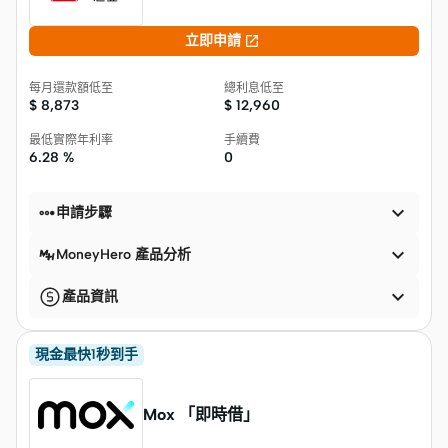

立即申請
每月還款額低至
總利息低至
$
8,873
$
12,960
最低實際年利率
手續費
6.28 %
0


申請步驟

MoneyHero 產品分析

產品資訊
現金最快1秒到手
Mox 「即時借」