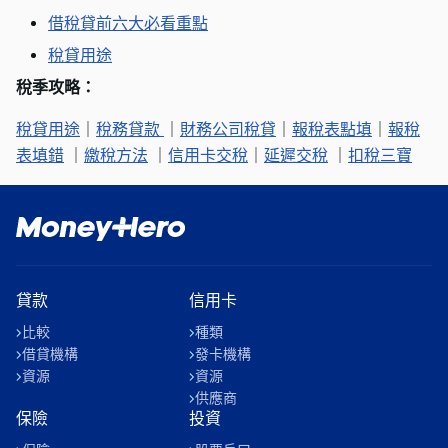
借稅貸前六大必看重點
稅貸用途
稅季攻略：
稅貸用途
｜
稅務貸款
｜
財務公司稅貸
｜
報稅表點填
｜
報稅
表填錯
｜
繳稅方法
｜
信用卡交稅
｜
延遲交稅
｜
扣稅三寶
貸款
信用卡
比較
種類
借貸機構
發卡機構
資源
資源
供應商
保險
投資