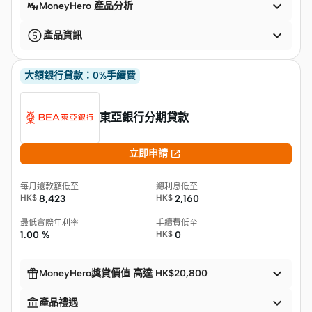

MoneyHero 產品分析

產品資訊
大額銀行貸款：0%手續費
東亞銀行分期貸款

立即申請
每月還款額低至
總利息低至
HK$
8,423
HK$
2,160
最低實際年利率
手續費低至
1.00 %
HK$
0


MoneyHero獎賞價值 高達 HK$20,800


產品禮遇