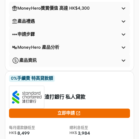


MoneyHero獎賞價值 高達 HK$4,300


產品禮遇


申請步驟

MoneyHero 產品分析

產品資訊
0%手續費 特高貸款額
渣打銀行 私人貸款

立即申請
每月還款額低至
總利息低至
HK$
8,499
HK$
3,984