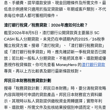
息、手續費、提早還款安排、現金回贈條件及所需文件。最
低息示例通常只適用於指定貸款額、年期或客戶類別，不代
表每位申請人都可獲相同條件。
渣打銀行稅貸／稅務貸款：2026年應如何比較？
截至2026年8月5日，渣打銀行公開貸款頁主要展示 SC
CASH 私人分期貸款，未見仍在申請期內的2025／26稅季
獨立稅貸方案。搜尋「渣打稅貸」、「渣打銀行稅務貸款」
或「渣打銀行稅季貸款」時，應先確認新一季稅貸是否已開
放；若比較一般私人分期貸款，不能把其息率、還款期或優
惠視作稅貸條款。你可先查看 MoneyHero 的
渣打銀行貸款
專頁，再以上方比較表及銀行最新條款核對。
邦民日本財務稅務貸款計劃
搜尋「稅務貸款計劃：邦民日本財務」時，要分清稅貸攻略
內容與現時可申請的貸款產品。邦民日本財務官方資料顯
示，其現時以私人貸款提供繳稅資金周轉選擇；實際年利
率、還款期、所需文件及批核結果按個別申請而定。可先查