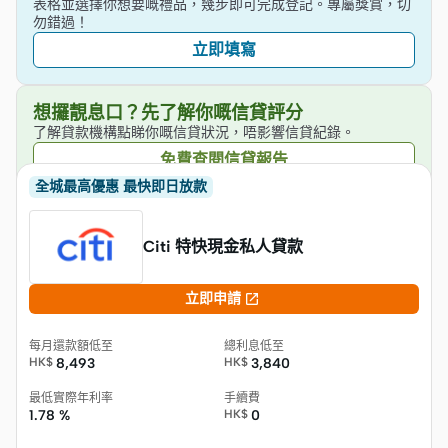
表格並選擇你想要嘅禮品，幾步即可完成登記。專屬獎賞，切
勿錯過！
立即填寫
想攞靚息口？先了解你嘅信貸評分
了解貸款機構點睇你嘅信貸狀況，唔影響信貸紀錄。
免費查閱信貸報告
全城最高優惠 最快即日放款
Citi 特快現金私人貸款

立即申請
每月還款額低至
總利息低至
HK$
8,493
HK$
3,840
最低實際年利率
手續費
1.78 %
HK$
0