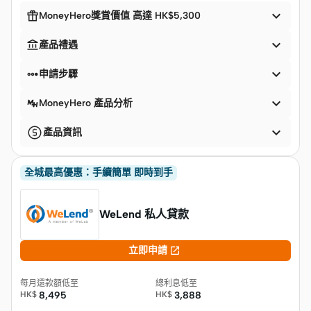


MoneyHero獎賞價值 高達 HK$5,300


產品禮遇


申請步驟

MoneyHero 產品分析

產品資訊
全城最高優惠：手續簡單 即時到手
WeLend 私人貸款

立即申請
每月還款額低至
總利息低至
HK$
8,495
HK$
3,888