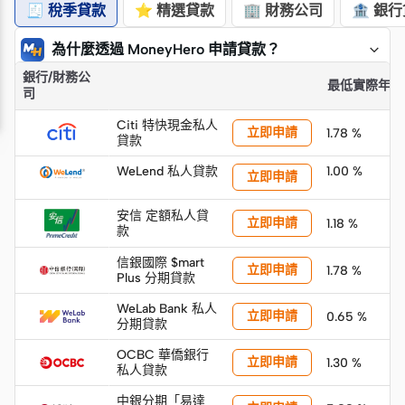
🧾 稅季貸款
⭐ 精選貸款
🏢 財務公司
🏦 銀
為什麼透過 MoneyHero 申請貸款？
銀行/財務公
「快速摘要」
最低實際年利
司
Citi 特快現金私人
立即申請
1.78 %
貸款
WeLend 私人貸款
1.00 %
立即申請
安信 定額私人貸
立即申請
1.18 %
款
信銀國際 $mart
立即申請
1.78 %
Plus 分期貸款
WeLab Bank 私人
立即申請
0.65 %
分期貸款
OCBC 華僑銀行
立即申請
1.30 %
私人貸款
中銀分期「易達