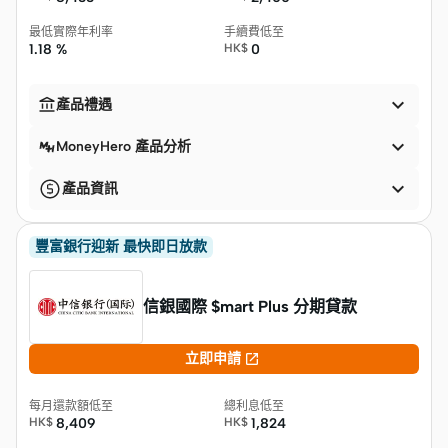
最低實際年利率
手續費低至
1.18 %
HK$
0


產品禮遇

MoneyHero 產品分析

產品資訊
豐富銀行迎新 最快即日放款
信銀國際 $mart Plus 分期貸款

立即申請
每月還款額低至
總利息低至
HK$
8,409
HK$
1,824