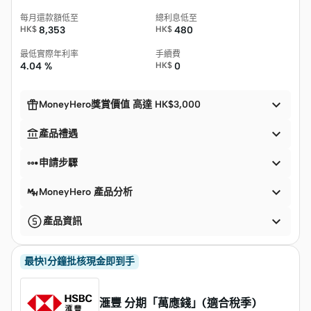
每月還款額低至
總利息低至
HK$
8,353
HK$
480
最低實際年利率
手續費
4.04 %
HK$
0


MoneyHero獎賞價值 高達 HK$3,000


產品禮遇


申請步驟

MoneyHero 產品分析

產品資訊
最快1分鐘批核現金即到手
滙豐 分期「萬應錢」(適合稅季)