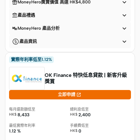


MoneyHero獎賞價值 高達 HK$4,800


產品禮遇

MoneyHero 產品分析

產品資訊
實際年利率低至1.12%
OK Finance 特快低息貸款 | 新客升級
獎賞

立即申請
每月還款額低至
總利息低至
HK$
8,433
HK$
2,400
最低實際年利率
手續費低至
1.12 %
HK$
0