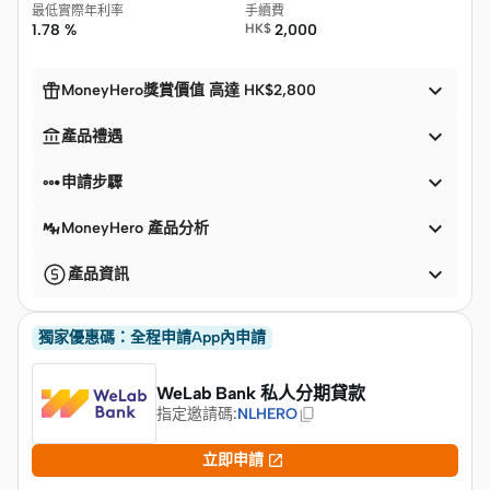
最低實際年利率
手續費
1.78 %
HK$
2,000


MoneyHero獎賞價值 高達 HK$2,800


產品禮遇


申請步驟

MoneyHero 產品分析

產品資訊
獨家優惠碼：全程申請App內申請
WeLab Bank 私人分期貸款
指定邀請碼
:
NLHERO

立即申請