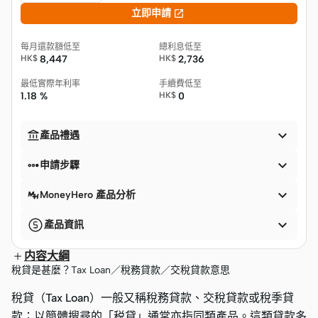

立即申請
每月還款額低至
總利息低至
HK$
8,447
HK$
2,736
最低實際年利率
手續費低至
1.18 %
HK$
0


產品禮遇


申請步驟

MoneyHero 產品分析

產品資訊
内容大綱
稅貸是甚麼？Tax Loan／稅務貸款／交稅貸款意思
稅貸（Tax Loan）一般又稱稅務貸款、交稅貸款或稅季貸
款；以簡體搜尋的「税貸」通常亦指同類產品。這類貸款多