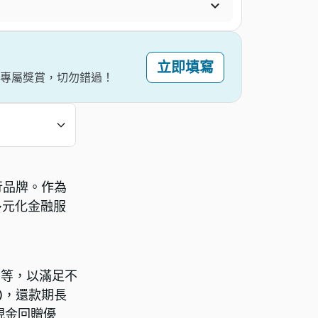

立即填寫
。專屬獎賞，切勿錯過！
行品牌。作為
多元化金融服
期等，以滿足不
)，還款期長
現金回贈優