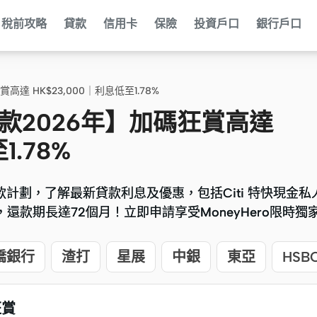
稅前攻略
貸款
信用卡
保險
投資戶口
銀行戶口
高達 HK$23,000｜利息低至1.78%
行貸款2026年】加碼狂賞高達
1.78%
款計劃，了解最新貸款利息及優惠，包括Citi 特快現金私人
款計劃，了解最新貸款利息及優惠，包括Citi 特快現金私人
，還款期長達72個月！立即申請享受MoneyHero限時獨
，還款期長達72個月！立即申請享受MoneyHero限時獨
僑銀行
渣打
星展
中銀
東亞
HSB
狂賞