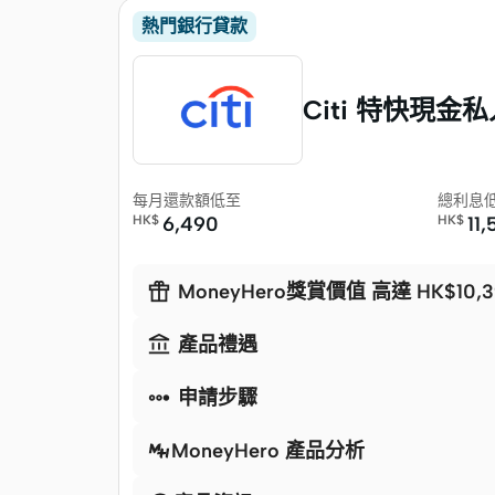
熱門銀行貸款
Citi 特快現金
每月還款額低至
總利息
HK$
6,490
HK$
11

MoneyHero獎賞價值 高達 HK$10,3

產品禮遇

申請步驟
MoneyHero 產品分析