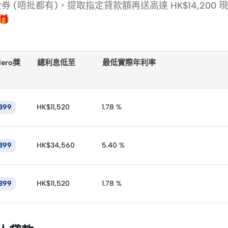
現金券 (唔批都有)，提取指定貸款額再送高達 HK$14,200 
🎁
Hero獎
總利息低至
最低實際年利率
0,000）+ 還款期 ≥ 12 個月，即睇你可拎幾多獎賞
399
HK$11,520
1.78 %
399
HK$34,560
5.40 %
399
HK$11,520
1.78 %