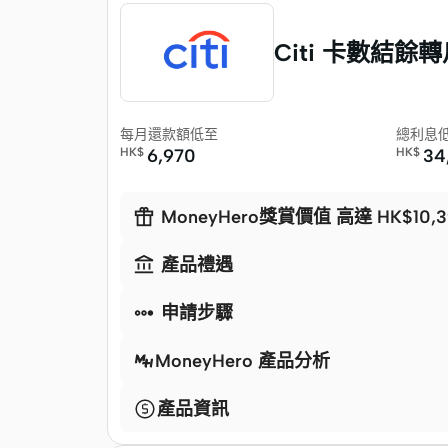
Citi 卡數結餘
每月還款額低至
總利息
HK$
6,970
HK$
34

MoneyHero獎賞價值 高達 HK$10,3

產品禮遇

申請步驟
MoneyHero 產品分析
產品資訊