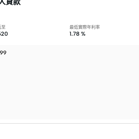
私人貸款
低至
最低實際年利率
,520
1.78 %
99