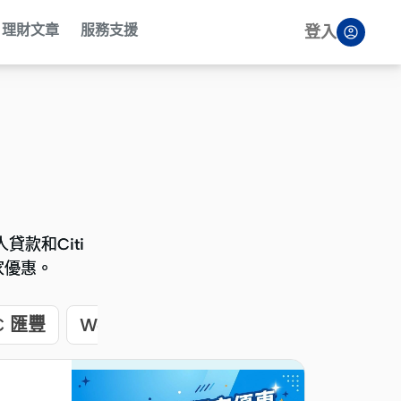
理財文章
服務支援
登入
貸款和Citi
貸款和Citi
家優惠。
家優惠。
C 匯豐
WeLab
建行
Mox
ZA Bank