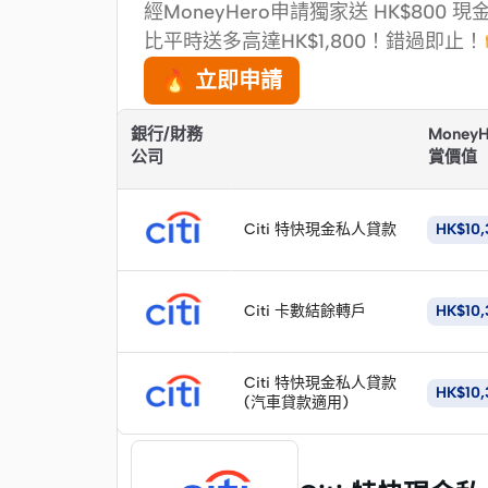
經MoneyHero申請獨家送 HK$800 
比平時送多高達HK$1,800！錯過即止！
🔥 立即申請
銀行/財務
Money
💡 請輸入貸款金額（HK$100,000–2,00
公司
賞價值
立
即
Citi 特快現金私人貸款
HK$10,
申
請
立
即
Citi 卡數結餘轉戶
HK$10,
申
請
立
即
Citi 特快現金私人貸款
HK$10,
(汽車貸款適用)
申
特快私人貸款
請