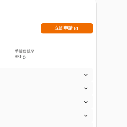
立即申請

手續費低至
HK$
0



