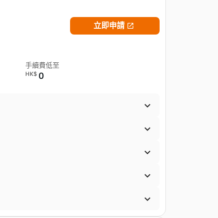
立即申請

手續費低至
HK$
0




