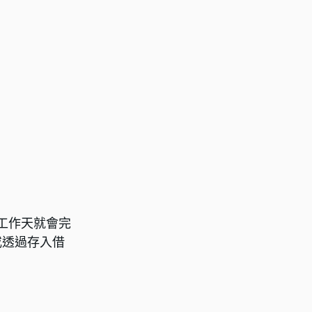
個工作天就會完
或透過存入借