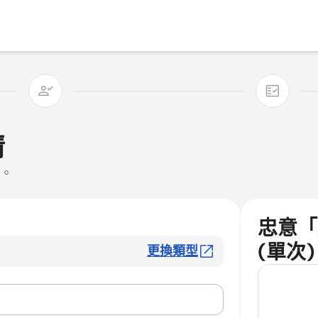
情
款。
忠意「
(單次)
更換類型