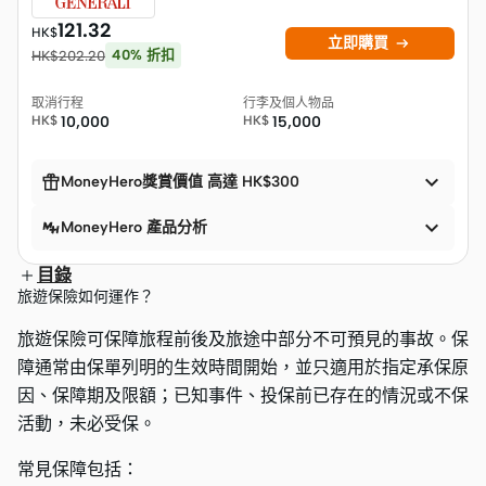
121.32
HK$

立即購買
40
%
折扣
HK$
202.20
取消行程
行李及個人物品
HK$
10,000
HK$
15,000


MoneyHero獎賞價值 高達 HK$300

MoneyHero 產品分析
目錄
旅遊保險如何運作？
旅遊保險可保障旅程前後及旅途中部分不可預見的事故。保
障通常由保單列明的生效時間開始，並只適用於指定承保原
因、保障期及限額；已知事件、投保前已存在的情況或不保
活動，未必受保。
常見保障包括：