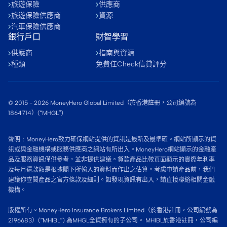
旅遊保險
供應商
旅遊保險供應商
資源
汽車保險供應商
銀行戶口
財智學習
供應商
指南與資源
種類
免費任Check信貸評分
© 2015 -
2026
MoneyHero Global Limited（於香港註冊，公司編號為
1864714）(“MHGL”)
聲明﹕MoneyHero致力確保網站提供的資訊是最新及最準確。網站所顯示的資
訊或與金融機構或服務供應商之網站有所出入。MoneyHero網站顯示的金融產
品及服務資訊僅供參考，並非提供建議。貸款產品比較頁面顯示的實際年利率
及每月還款額是根據閣下所輸入的資料而作出之估算。考慮申請產品前，我們
建議你查閱產品之官方條款及細則。如發現資訊有出入，請直接聯絡相關金融
機構。
版權所有。MoneyHero Insurance Brokers Limited（於香港註冊，公司編號為
2196683）(”MHIBL”) 為MHGL全資擁有的子公司。 MHIBL於香港註冊，公司編