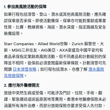
1. 參加高風險活動的保障
如果行程包括滑雪、登山、潛水或其他高風險活動，應先確
認保單是否承保。即使活動獲保，保單亦可能對業餘或專業
性質、比賽、教練資格、海拔、潛水深度、指定路線及安全
裝備設限。
Starr Companies、Allied World世聯、Zurich 蘇黎世、大
新、MSIG三井住友、AIG美亞、AXA安盛及中國平安均有
產品承保指定業餘高風險活動，但不同產品和計劃級別的保
障並不相同，投保前必須查閱最新保單條款。計劃滑雪可先
閱讀
日本滑雪攻略
；如行程包括潛水，亦應了解
潛水風險
及旅遊保障
。
2. 應付海外醫療開支
旅途中突然生病或受傷，可能涉及門診、住院、手術、翻
譯、緊急運送或送返原居地等費用。香港本地醫療保險未必
涵蓋所有海外治療，而部分旅遊保險亦要求受保人先付款，