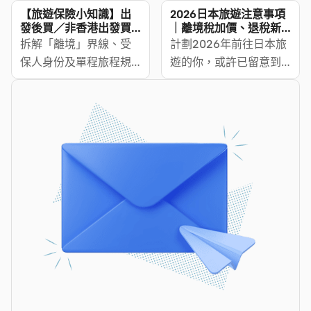
供相關保障？以下將會
及投遞，附所需文件、
【旅遊保險小知識】出
2026日本旅遊注意事項
比較旅遊保險喺一啲較
最新費用、相片規格及
發後買／非香港出發買
｜離境稅加價、退稅新
旅遊保險包唔包？
制、日圓匯率＋碌卡換
為常見嘅旅遊狀況中，
拆解「離境」界線、受
領證時間，幫你出發前
計劃2026年前往日本旅
錢攻略
例如手機損壞或遺失、
保人身份及單程旅程規
順利完成續期。準備出
遊的你，或許已留意到
旅遊延誤、生病或意外
則，逐項講清非香港出
發旅行，除咗執行李，
今年遊日成本有所變
需喺當地就醫，同埋回
發旅遊保險的不保事
記得先睇清楚特區護照
化。離境稅由7月起加
港覆診所產生嘅醫療費
項、受保人填寫與索償
有效期。想避免臨行前
價、11月將實施全新退稅
用等，提供邊啲保障。
時限。
先發現護照過期，只要
制度、日圓亦跌至近40
提早了解續期方法就一
年低位——三項變動同
定搞掂。以下
時出現，但每一項都有
MoneyHero為你整合特
慳錢空間。這篇攻略助
區護照續期教學包，一
你一次過睇清2026遊日
文睇清5種續期方法、所
的注意事項，由稅項、
需文件及費用、領證時
換錢到簽賬，讓你玩得
間，以及點樣申請快
盡興之餘，也能更精明
證。
地控制預算。