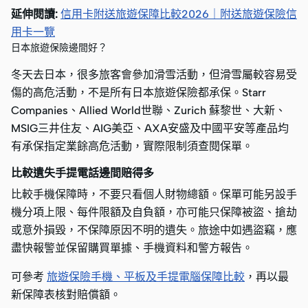
延伸閱讀:
信用卡附送旅遊保障比較2026｜附送旅遊保險信
用卡一覽
日本旅遊保險邊間好？
冬天去日本，很多旅客會參加滑雪活動，但滑雪屬較容易受
傷的高危活動，不是所有日本旅遊保險都承保。Starr
Companies、Allied World世聯、Zurich 蘇黎世、大新、
MSIG三井住友、AIG美亞、AXA安盛及中國平安等產品均
有承保指定業餘高危活動，實際限制須查閱保單。
比較遺失手提電話邊間賠得多
比較手機保障時，不要只看個人財物總額。保單可能另設手
機分項上限、每件限額及自負額，亦可能只保障被盜、搶劫
或意外損毀，不保障原因不明的遺失。旅途中如遇盜竊，應
盡快報警並保留購買單據、手機資料和警方報告。
可參考
旅遊保險手機、平板及手提電腦保障比較
，再以最
新保障表核對賠償額。