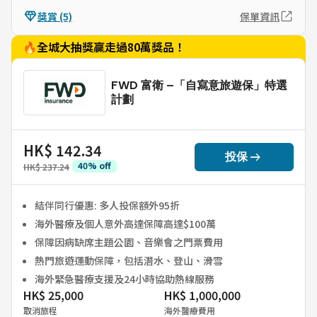
獎賞
(5)
保單資訊
🔥全城大抽獎贏走過80萬獎品！
FWD 富衛 –「自寫意旅遊保」特選
計劃
HK$ 142.34
arrow_right_alt
投保
40
%
off
HK$ 237.24
結伴同行優惠: 多人投保額外95折
海外醫療及個人意外高達保障高達$100萬
保障因病缺席主題公園、音樂會之門票費用
熱門旅遊運動保障，包括潛水、登山、滑雪
海外緊急醫療支援及24小時協助熱線服務
HK$ 25,000
HK$ 1,000,000
取消旅程
海外醫療費用