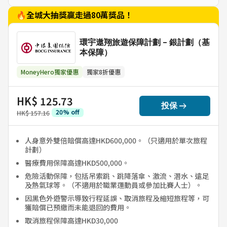
🔥全城大抽獎贏走過80萬獎品！
環宇遨翔旅遊保障計劃 - 銀計劃（基
本保障）
MoneyHero獨家優惠
獨家8折優惠
HK$ 125.73
arrow_right_alt
投保
20
%
off
HK$ 157.16
人身意外雙倍賠償高達HKD600,000。（只適用於單次旅程
計劃）
醫療費用保障高達HKD500,000。
危險活動保障，包括吊索跳、跳降落傘、激流、潛水、遠足
及熱氣球等。（不適用於職業運動員或參加比賽人士）。
因黑色外遊警示導致行程延誤、取消旅程及縮短旅程等，可
獲賠償已預繳而未能退回的費用。
取消旅程保障高達HKD30,000