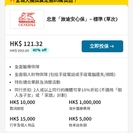
忠意「旅途安心保」- 標準 (單次)
HK$ 121.32
arrow_right_alt
立即投保
40
%
off
HK$ 202.20
全面醫療保障
全面個人財物保障 (包括手提電話或手提電腦遺失/損毀)
特別適合業餘及消閒活動
同行折扣: 2人或以上同行的團體可享10%折扣 (不適用「個
人及子女」或「 家庭」計劃)
HK$ 10,000
HK$ 1,000,000
取消旅程
海外醫療費用
HK$ 15,000
HK$ 5,000
行李及個人物品
租車自負額