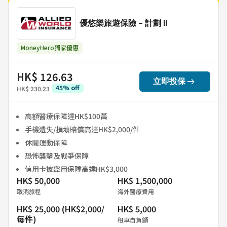
優悠樂旅遊保險 - 計劃 II
MoneyHero獨家優惠
HK$ 126.63
arrow_right_alt
立即投保
45
%
off
HK$ 230.23
高額醫療保障達HK$100萬
手機遺失/損壞賠償高達HK$2,000/件
休閒運動保障
恐怖襲擊及戰爭保障
信用卡被盜用保障高達HK$3,000
HK$ 50,000
HK$ 1,500,000
取消旅程
海外醫療費用
HK$ 25,000 (HK$2,000/
HK$ 5,000
每件)
租車自負額