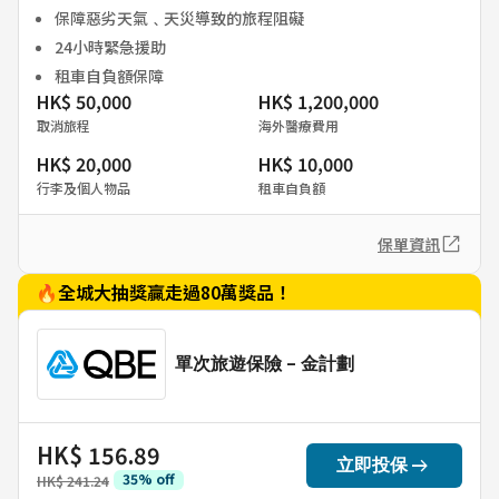
保障惡劣天氣﹑天災導致的旅程阻礙
24小時緊急援助
租車自負額保障
HK$ 50,000
HK$ 1,200,000
取消旅程
海外醫療費用
HK$ 20,000
HK$ 10,000
行李及個人物品
租車自負額
保單資訊
🔥全城大抽獎贏走過80萬獎品！
單次旅遊保險 - 金計劃
HK$ 156.89
arrow_right_alt
立即投保
35
%
off
HK$ 241.24