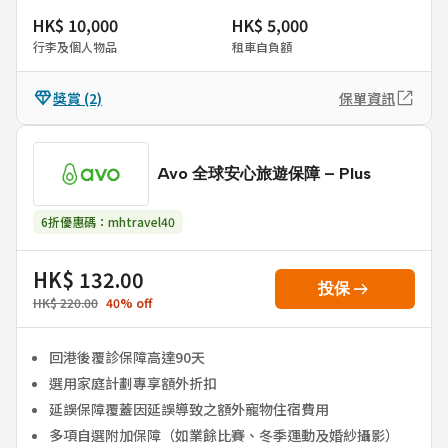
HK$ 10,000
HK$ 5,000
行李及個人物品
租車自負額
獎賞
(2)
保單資訊
Avo 全球安心旅遊保障 – Plus
6折優惠碼：mhtravel40
HK$ 132.00
arrow_right_alt
投保
HK$ 220.00
40
%
off
回港後覆診保障高達90天
選用家庭計劃專享額外折扣
延誤保障覆蓋因延誤導致之額外寵物住宿費用
多項自選附加保障（如業餘比賽、冬季運動及婚紗攝影）