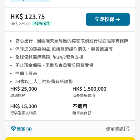
HK$ 123.75
arrow_right_alt
立即投保
45
%
off
HK$ 225.00
安心出行 - 因極端天氣導致的突發取消或行程受阻亦有保障
保障您的隨身物品,包括旅遊證件遺失、裝置被盜等
全球優越醫療保障, 附24/7緊急支援
不止現金保障 - 里數及會員積分同樣受保
性價比最高
54歲以上人士的保費有所調整
HK$ 25,000
HK$ 1,500,000
取消旅程
海外醫療費用
HK$ 15,000
不適用
行李及個人物品
租車自負額
獎賞
(4)
保單資訊