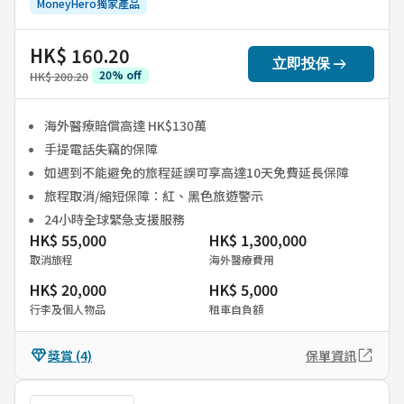
MoneyHero獨家產品
HK$ 160.20
arrow_right_alt
立即投保
20
%
off
HK$ 200.20
海外醫療賠償高達 HK$130萬
手提電話失竊的保障
如遇到不能避免的旅程延誤可享高達10天免費延長保障
旅程取消/縮短保障：紅、黑色旅遊警示
24小時全球緊急支援服務
HK$ 55,000
HK$ 1,300,000
取消旅程
海外醫療費用
HK$ 20,000
HK$ 5,000
行李及個人物品
租車自負額
獎賞
(4)
保單資訊