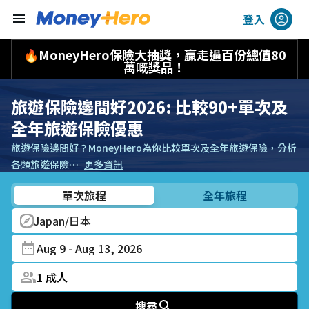
menu
登入
🔥MoneyHero保險大抽獎，贏走過百份總值80
萬嘅獎品！
旅遊保險邊間好2026: 比較90+單次及
全年旅遊保險優惠
旅遊保險邊間好？MoneyHero為你比較單次及全年旅遊保險，分析
各類旅遊保險…
更多資訊
單次旅程
全年旅程
Japan/日本
Aug 9 - Aug 13, 2026
1
成人
搜尋