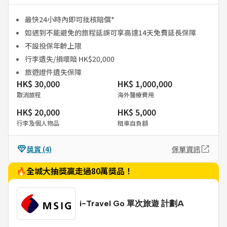
最快24小時內即可批核賠償*
如遇到不能避免的旅程延誤可享高達14天免費延長保障
不設投保年齡上限
行李遺失/損壞賠 HK$20,000
旅遊證件遺失保障
HK$ 30,000
HK$ 1,000,000
取消旅程
海外醫療費用
HK$ 20,000
HK$ 5,000
行李及個人物品
租車自負額
獎賞
(4)
保單資訊
🔥全城大抽獎贏走過80萬獎品！
i-Travel Go 單次旅遊 計劃A