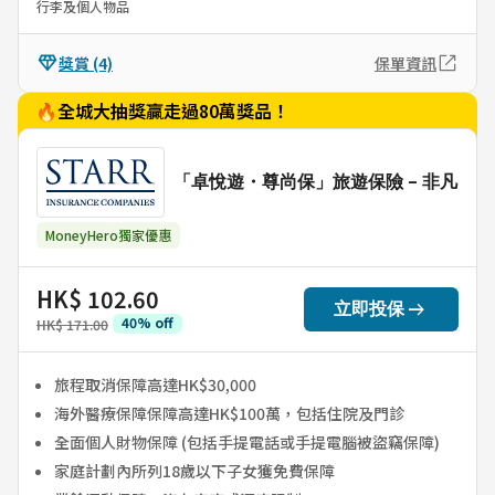
行李及個人物品
獎賞
(4)
保單資訊
🔥全城大抽獎贏走過80萬獎品！
「卓悅遊・尊尚保」旅遊保險 - 非凡
MoneyHero獨家優惠
HK$ 102.60
arrow_right_alt
立即投保
40
%
off
HK$ 171.00
旅程取消保障高達HK$30,000
海外醫療保障保障高達HK$100萬，包括住院及門診
全面個人財物保障 (包括手提電話或手提電腦被盜竊保障)
家庭計劃內所列18歲以下子女獲免費保障