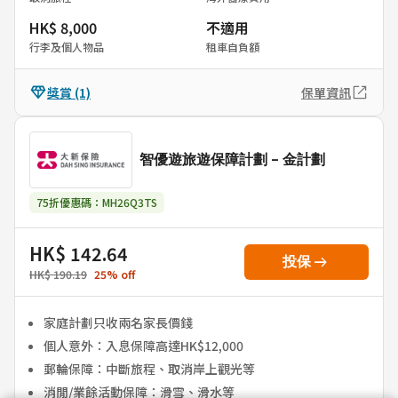
HK$ 8,000
不適用
行李及個人物品
租車自負額
獎賞
(1)
保單資訊
智優遊旅遊保障計劃 - 金計劃
75折優惠碼：MH26Q3TS
HK$ 142.64
arrow_right_alt
投保
HK$ 190.19
25
%
off
家庭計劃只收兩名家長價錢
個人意外：入息保障高達HK$12,000
郵輪保障：中斷旅程、取消岸上觀光等
消閒/業餘活動保障：滑雪、滑水等