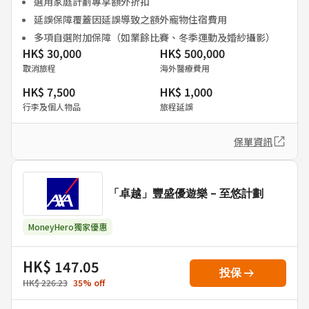
選用家庭計劃專享額外折扣
延誤保障覆蓋因延誤導致之額外寵物住宿費用
多項自選附加保障（如業餘比賽、冬季運動及婚紗攝影）
HK$ 30,000
HK$ 500,000
取消旅程
海外醫療費用
HK$ 7,500
HK$ 1,000
行李及個人物品
旅程延誤
保單資訊
「卓越」豐盛優遊樂 - 至悠計劃
MoneyHero獨家優惠
HK$ 147.05
arrow_right_alt
投保
HK$ 226.23
35
%
off