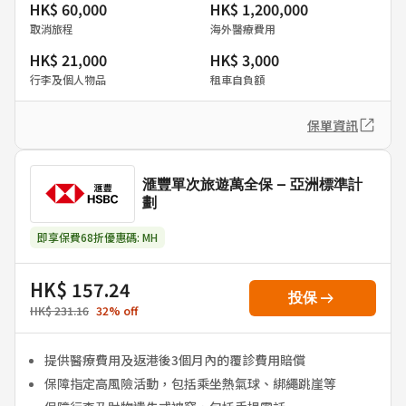
HK$ 60,000
HK$ 1,200,000
取消旅程
海外醫療費用
HK$ 21,000
HK$ 3,000
行李及個人物品
租車自負額
保單資訊
滙豐單次旅遊萬全保 – 亞洲標準計
劃
即享保費68折優惠碼: MH
HK$ 157.24
arrow_right_alt
投保
HK$ 231.16
32
%
off
提供醫療費用及返港後3個月內的覆診費用賠償
保障指定高風險活動，包括乘坐熱氣球、綁繩跳崖等