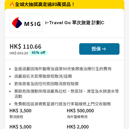
🔥全城大抽獎贏走過80萬獎品！
i-Travel Go 單次旅遊 計劃C
HK$ 110.66
arrow_right_alt
投保
45
%
off
HK$ 201.20
全面涵蓋因海外醫療及返港90天後跟進治療衍生的費用
涵蓋惡劣天氣導致旅程取消/延期
更換旅客及因任何原因取消旅程賠償
業餘危險運動保障涵蓋馬拉松、熱氣球、滑雪及水肺潛水等
活動
免費航班延誤貴賓室通行證及行李箱維修上門交收服務
HK$ 3,500
HK$ 500,000
取消旅程
海外醫療費用
HK$ 5,000
HK$ 2,000