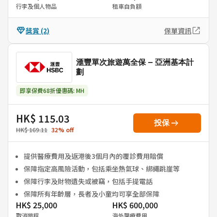
行李及個人物品
租車自負額
獎賞
(2)
保單資訊
滙豐單次旅遊萬全保 – 亞洲基本計
劃
即享保費68折優惠碼: MH
HK$ 115.03
arrow_right_alt
投保
HK$ 169.11
32
%
off
提供醫療費用及返港後3個月內的覆診費用賠償
保障指定高風險活動，包括乘坐熱氣球、綁繩跳崖等
保障行李及財物遺失或被竊，包括手提電話
保障所有年齡層，長者及小童均可享全部保障
HK$ 25,000
HK$ 600,000
取消旅程
海外醫療費用