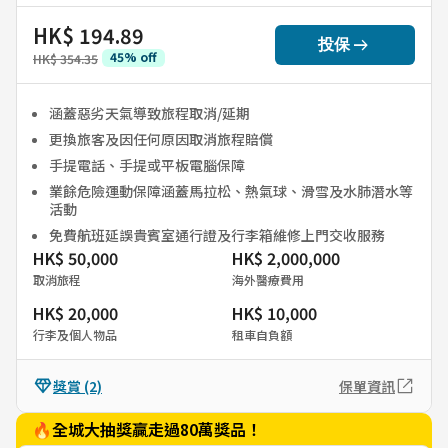
HK$ 194.89
arrow_right_alt
投保
45
%
off
HK$ 354.35
涵蓋惡劣天氣導致旅程取消/延期
更換旅客及因任何原因取消旅程賠償
手提電話、手提或平板電腦保障
業餘危險運動保障涵蓋馬拉松、熱氣球、滑雪及水肺潛水等
活動
免費航班延誤貴賓室通行證及行李箱維修上門交收服務
HK$ 50,000
HK$ 2,000,000
取消旅程
海外醫療費用
HK$ 20,000
HK$ 10,000
行李及個人物品
租車自負額
獎賞
(2)
保單資訊
🔥全城大抽獎贏走過80萬獎品！