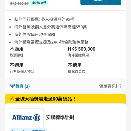
40
%
off
HK$ 165.17
結伴同行優惠: 多人投保額外95折
海外醫療及個人意外高達保障高達$50萬
海外住院每日現金保障
海外緊急醫療支援及24小時協助熱線服務
不適用
HK$ 500,000
取消旅程
海外醫療費用
不適用
不適用
行李及個人物品
租車自負額
獎賞
(2)
保單資訊
🔥全城大抽獎贏走過80萬獎品！
安聯標準計劃