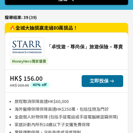
搜尋結果:
39
(
39
)
🔥全城大抽獎贏走過80萬獎品！
「卓悅遊・尊尚保」旅遊保險 - 尊貴
MoneyHero獨家優惠
HK$ 156.00
arrow_right_alt
立即投保
40
%
off
HK$ 260.00
旅程取消保障高達HK$60,000
海外醫療保障保障高達HK$250萬，包括住院及門診
全面個人財物保障 (包括手提電話或手提電腦被盜竊保障)
家庭計劃內所列18歲以下子女獲免費保障
業餘運動保障，沒有高度或深度限制