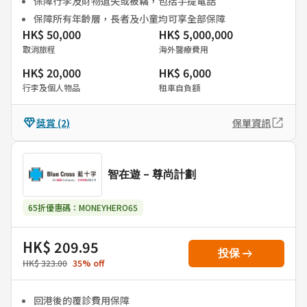
保障行李及財物遺失或被竊，包括手提電話
保障所有年齡層，長者及小童均可享全部保障
HK$ 50,000
HK$ 5,000,000
取消旅程
海外醫療費用
HK$ 20,000
HK$ 6,000
行李及個人物品
租車自負額
獎賞
(2)
保單資訊
智在遊 - 尊尚計劃
65折優惠碼：MONEYHERO65
HK$ 209.95
arrow_right_alt
投保
HK$ 323.00
35
%
off
回港後的覆診費用保障