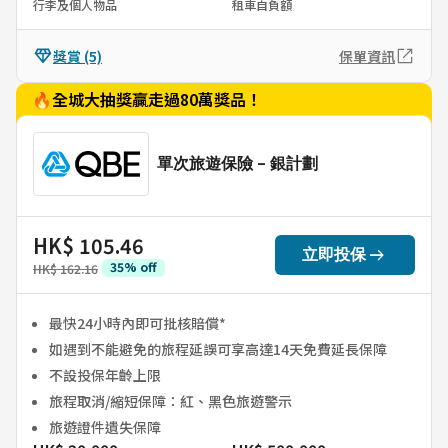
行李及個人物品
租車自負額
獎賞
(5)
保單資訊
🔥全城大抽獎贏走過80萬獎品！
單次旅遊保險 - 銀計劃
HK$ 105.46
arrow_right_alt
立即投保
35
%
off
HK$ 162.16
最快24小時內即可批核賠償*
如遇到不能避免的旅程延誤可享高達14天免費延長保障
不設投保年齡上限
旅程取消/縮短保障：紅、黑色旅遊警示
旅遊證件遺失保障