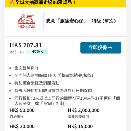
🔥全城大抽獎贏走過80萬獎品！
忠意「旅途安心保」- 特級 (單次)
HK$ 207.81
arrow_right_alt
立即投保
40
%
off
HK$ 346.35
全面醫療保障
全面個人財物保障 (包括手提電話遺失/損毀)
特別適合業餘及消閒活動
特設因任何原因取消旅或更改旅行日期保障
同行折扣: 2人或以上同行的團體可享10%折扣 (不適用「個
人及子女」或「 家庭」計劃)
HK$ 50,000
HK$ 2,000,000
取消旅程
海外醫療費用
HK$ 30,000
HK$ 15,000