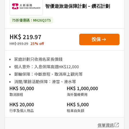
智優遊旅遊保障計劃 - 鑽石計劃
75折優惠碼：MH26Q3TS
HK$ 219.97
arrow_right_alt
投保
HK$ 293.29
25
%
off
家庭計劃只收兩名家長價錢
個人意外：入息保障高達HK$12,000
郵輪保障：中斷旅程、取消岸上觀光等
消閒/業餘活動保障：滑雪、滑水等
HK$ 50,000
HK$ 1,000,000
取消旅程
海外醫療費用
HK$ 20,000
HK$ 5,000
行李及個人物品
租車自負額
保單資訊