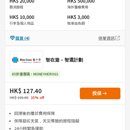
HK$ 20,000
HK$ 500,000
取消旅程
海外醫療費用
HK$ 10,000
HK$ 3,000
行李及個人物品
租車自負額
獎賞
(4)
保單資訊
智在遊 - 智選計劃
65折優惠碼：MONEYHERO65
HK$ 127.40
arrow_right_alt
投保
HK$ 196.00
35
%
off
回港後的覆診費用保障
保障惡劣天氣﹑天災導致的旅程阻礙
24小時緊急援助