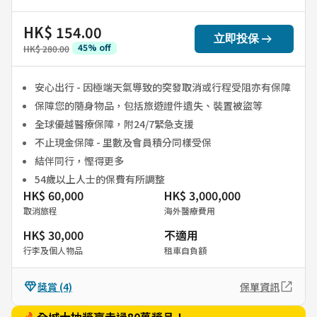
HK$ 154.00
arrow_right_alt
立即投保
45
%
off
HK$ 280.00
安心出行 - 因極端天氣導致的突發取消或行程受阻亦有保障
保障您的隨身物品，包括旅遊證件遺失、裝置被盜等
全球優越醫療保障，附24/7緊急支援
不止現金保障 - 里數及會員積分同樣受保
結伴同行，慳得更多
54歲以上人士的保費有所調整
HK$ 60,000
HK$ 3,000,000
取消旅程
海外醫療費用
HK$ 30,000
不適用
行李及個人物品
租車自負額
獎賞
(4)
保單資訊
🔥全城大抽獎贏走過80萬獎品！