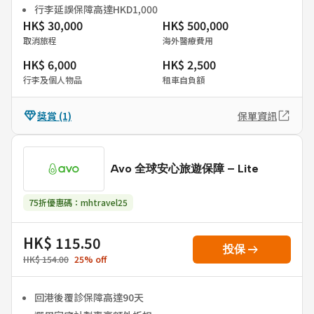
行李延誤保障高達HKD1,000
HK$ 30,000
HK$ 500,000
取消旅程
海外醫療費用
HK$ 6,000
HK$ 2,500
行李及個人物品
租車自負額
獎賞
(1)
保單資訊
Avo 全球安心旅遊保障 – Lite
75折優惠碼：mhtravel25
HK$ 115.50
arrow_right_alt
投保
HK$ 154.00
25
%
off
回港後覆診保障高達90天