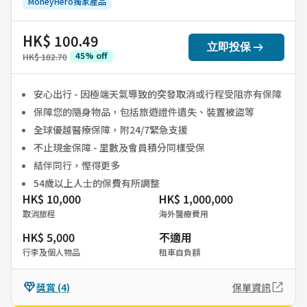
MoneyHero獨家產品
HK$ 100.49
arrow_right_alt
立即投保
45
%
off
HK$ 182.70
安心出行 - 因極端天氣導致的突發取消或行程受阻亦有保障
保障您的隨身物品，包括旅遊證件遺失、裝置被盜等
全球優越醫療保障，附24/7緊急支援
不止現金保障 - 里數及會員積分同樣受保
結伴同行，慳得更多
54歲以上人士的保費有所調整
HK$ 10,000
HK$ 1,000,000
取消旅程
海外醫療費用
HK$ 5,000
不適用
行李及個人物品
租車自負額
獎賞
(4)
保單資訊