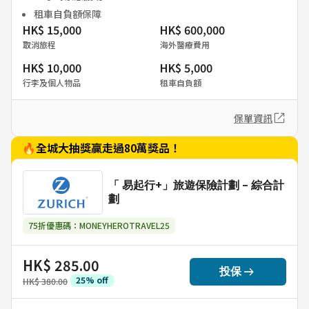
租車自負額保障
HK$ 15,000
HK$ 600,000
取消旅程
海外醫療費用
HK$ 10,000
HK$ 5,000
行李及個人物品
租車自負額
保單資訊
🔥全城大抽獎贏走過80萬獎品！
「 易起行+」旅遊保險計劃 - 綜合計
劃
75折優惠碼：MONEYHEROTRAVEL25
HK$ 285.00
arrow_right_alt
投保
25
%
off
HK$ 380.00