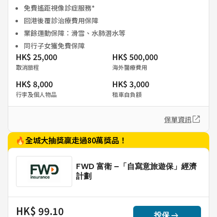
免費遙距視像診症服務*
回港後覆診治療費用保障
業餘運動保障：滑雪、水肺潛水等
同行子女獲免費保障
HK$ 25,000
HK$ 500,000
取消旅程
海外醫療費用
HK$ 8,000
HK$ 3,000
行李及個人物品
租車自負額
保單資訊
🔥全城大抽獎贏走過80萬獎品！
FWD 富衛 –「自寫意旅遊保」經濟
計劃
HK$ 99.10
arrow_right_alt
投保