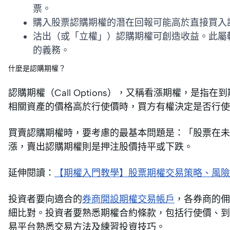
票。
購入股票認購期權的潛在回報可能高於直接買入
沽出（或「立權」）認購期權可創造收益。此屬
的義務。
什麼是認購期權？
認購期權（Call Options），又稱看漲期權，是
相關資產的價格高於行使價時，買方有權決定是否行使
買賣認購期權時，要考慮的最基本問題是：「股票在
漲，賣出認購期權則是押注股價持平或下跌。
延伸閱讀：
【期權入門教學】股票期權交易策略、風險
投資者要向適合的
券商開設期權交易帳戶
，各券商的佣
細比對。投資者要熟悉期權合約條款，包括行使價、到
易平台熟悉交易方法及練習投資技巧。