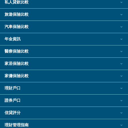
私人貸款比較
熱門信用卡
個人化貸款產品推介 🔥全新
旅遊保險比較
飛行里數信用卡
私人貸款
旅遊保險
汽車保險比較
現金回贈信用卡
熱門貸款
新冠肺炎旅遊保險
汽車保險
年金資訊
八達通自動增值信用卡
私人分期貸款
日本旅遊保險及資訊
電動車保險2026
年金資訊
機場貴賓室信用卡
醫療保險比較
稅務貸款
泰國旅遊保險及資訊
自願醫保計劃
網上購物信用卡
財務公司貸款
家居保險比較
旅遊保險公司
餐飲回贈信用卡
家居保險
結餘轉戶
旅遊保險指南
家傭保險比較
低門檻/學生信用卡
汽車貸款
家傭保險
旅遊保險資料資源
理財戶口
信用卡迎新禮品
循環貸款/私人透支
銀行戶口
證券戶口
銀聯信用卡
業主貸款
定期存款
熱門投資戶口
電子錢包信用卡
信貸評分
中小企貸款
電子錢包
港股證券戶口
信貸評分指南
尊尚信用卡
銀行貸款
理財管理指南