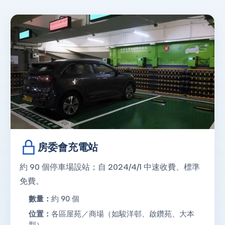
房委會充電站
約 90 個停車場設站；自 2024/4/1 中速收費、標準
免費。
數量：
約 90 個
位置：
各區屋苑／商場（如駿洋邨、啟鑽苑、大本
型）