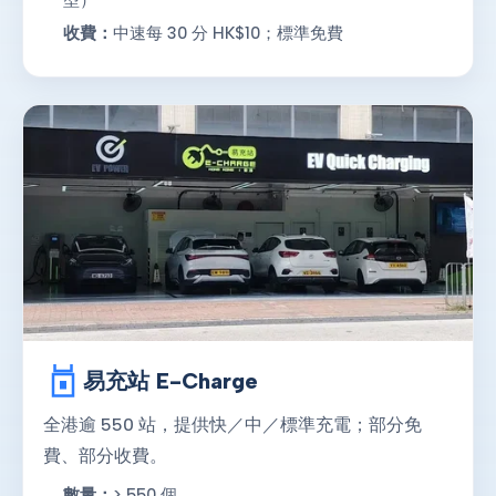
收費：
中速每 30 分 HK$10；標準免費
易充站 E-Charge
全港逾 550 站，提供快／中／標準充電；部分免
費、部分收費。
數量：
> 550 個