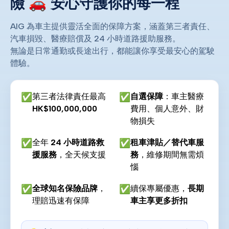
險 🚗 安心守護你的每一程
AIG 為車主提供靈活全面的保障方案，涵蓋第三者責任、
汽車損毀、醫療賠償及 24 小時道路援助服務。
無論是日常通勤或長途出行，都能讓你享受最安心的駕駛
體驗。
✅
第三者法律責任最高
✅
自選保障
：車主醫療
HK$100,000,000
費用、個人意外、財
物損失
✅
全年
24 小時道路救
✅
租車津貼／替代車服
援服務
，全天候支援
務
，維修期間無需煩
惱
✅
全球知名保險品牌
，
✅
續保專屬優惠，
長期
理賠迅速有保障
車主享更多折扣