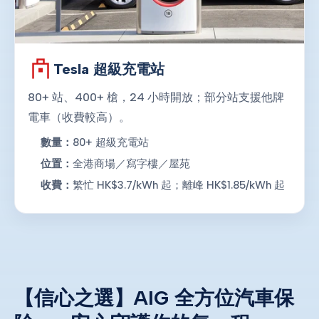
Tesla 超級充電站
80+ 站、400+ 槍，24 小時開放；部分站支援他牌
電車（收費較高）。
數量：
80+ 超級充電站
位置：
全港商場／寫字樓／屋苑
收費：
繁忙 HK$3.7/kWh 起；離峰 HK$1.85/kWh 起
【信心之選】AIG 全方位汽車保