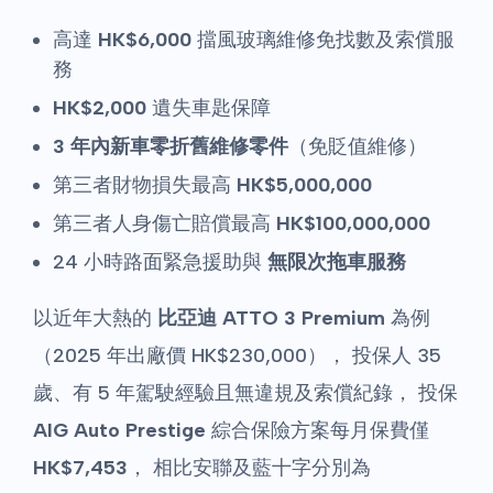
高達
HK$6,000
擋風玻璃維修免找數及索償服
務
HK$2,000
遺失車匙保障
3 年內新車零折舊維修零件
（免貶值維修）
第三者財物損失最高
HK$5,000,000
第三者人身傷亡賠償最高
HK$100,000,000
24 小時路面緊急援助與
無限次拖車服務
以近年大熱的
比亞迪 ATTO 3 Premium
為例
（2025 年出廠價 HK$230,000）， 投保人 35
歲、有 5 年駕駛經驗且無違規及索償紀錄， 投保
AIG Auto Prestige
綜合保險方案每月保費僅
HK$7,453
， 相比安聯及藍十字分別為