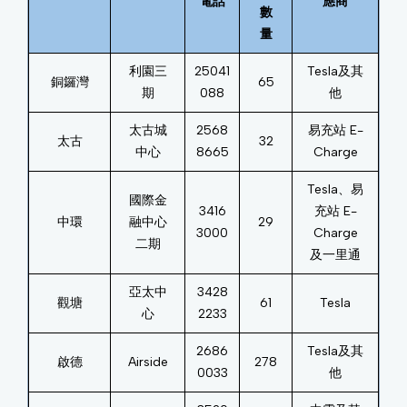
電話
應商
數
量
利園三
25041
Tesla及其
銅鑼灣
65
期
088
他
太古城
2568
易充站 E-
太古
32
中心
8665
Charge
Tesla、易
國際金
3416
充站 E-
中環
融中心
29
3000
Charge
二期
及一里通
亞太中
3428
觀塘
61
Tesla
心
2233
2686
Tesla及其
啟德
Airside
278
0033
他