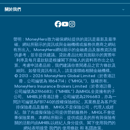
新股認購服務
公司卡
BLOG
小額貸款
關於我們
美股證券戶口
Visa信用卡
常用相關詞彙
易批貸款
服務承諾
智能投資平台
萬事達卡
MoneyHero電子報
特快貸款
網上支援
基金投資戶口
信用卡合作銀行或機構
所有合作銀行或機構
免露面貸款
聲明﹕MoneyHero致力確保網站提供的資訊是最新及最準
精選產品
確。網站所顯示的資訊或與金融機構或服務供應商之網站
信用卡最新優惠
私人貸款指引
有所出入。MoneyHero網站顯示的金融產品及服務資訊僅
換領現金券流程
供參考，並非提供建議。貸款產品比較頁面顯示的實際年
私人貸款常見問題
利率及每月還款額是根據閣下所輸入的資料而作出之估
常見問題
算。考慮申請產品前，我們建議你查閱產品之官方條款及
私人貸款相關常用詞彙
細則。如發現資訊有出入，請直接聯絡相關金融機構。
條款及細則
© 2013 - 2026 MoneyHero Global Limited（於香港註
私人貸款銀行或機構
冊，公司編號為 1864714）(“MHGL”)。版權所有。
編輯守則
MoneyHero Insurance Brokers Limited（於香港註冊，
公司編號為2196683）(”MHIBL”) 為MHGL全資擁有的子
廣告合作
公司。 MHIBL於香港註冊，公司編號為2196683，亦為一
間許可編號為FB1740的授權保險經紀，其業務是為客戶安
廣告政策
排保險產品及服務。 MHGL不是保險公司，代理人或經
紀。除了向虛擬保險公司提供營銷服務外，MHGL不會從
私隱政策
事保險業務。本網站所顯示，提供或提及的所有與保險有
關的活動均由MHIBL以經紀人身分提供。閣下使用我們的
加入我們
網站表明接受 我們的
使用條款
和
私隱政策
。