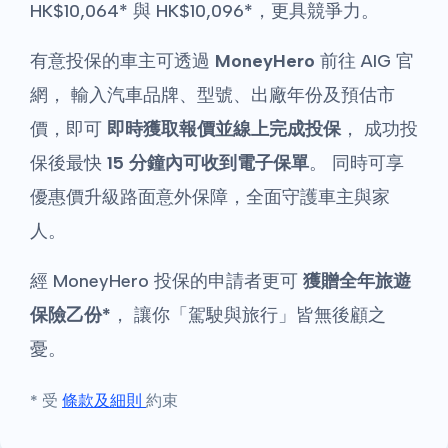
HK$10,064* 與 HK$10,096*，更具競爭力。
有意投保的車主可透過
MoneyHero
前往 AIG 官
網， 輸入汽車品牌、型號、出廠年份及預估市
價，即可
即時獲取報價並線上完成投保
， 成功投
保後最快
15 分鐘內可收到電子保單
。 同時可享
優惠價升級路面意外保障，全面守護車主與家
人。
經 MoneyHero 投保的申請者更可
獲贈全年旅遊
保險乙份*
， 讓你「駕駛與旅行」皆無後顧之
憂。
* 受
條款及細則
約束