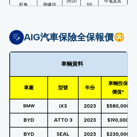
3520
中電及其
旺角
朗豪坊
55
2800
他
朗壹廣
2669
Tesla及其
元朗
81
場
1928
他
AIG汽車保險全保報價😳
中電、
黃金海
2452
Tesla、
屯門
38
岸商場
6566
Shell及其
他
車輛資料
新港城
2643
馬鞍山
24
其他
中心
9110
車輛投保
車廠
型號
年份
價值*
Tesla、易
將軍澳
3417
充站 E-
iX3
2023
$580,000
BMW
將軍澳
33
中心
4328
Charge
及其他
BYD
ATTO 3
2023
$190,000
BYD
SEAL
2023
$230,000