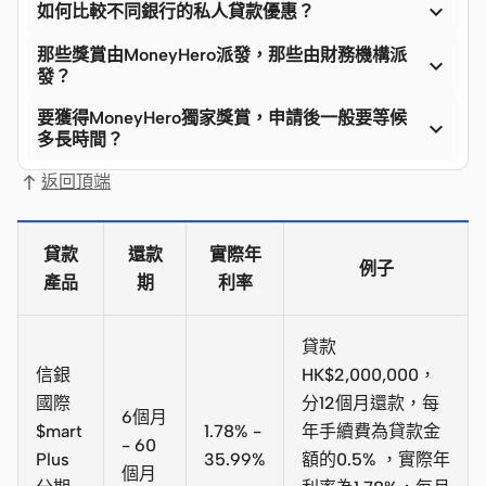

如何比較不同銀行的私人貸款優惠？
那些獎賞由MoneyHero派發，那些由財務機構派

發？
要獲得MoneyHero獨家獎賞，申請後一般要等候

多長時間？
返回頂端
貸款
還款
實際年
例子
產品
期
利率
貸款
信銀
HK$2,000,000，
國際
分12個月還款，每
6個月
$mart
1.78% -
年手續費為貸款金
- 60
Plus
35.99%
額的0.5% ，實際年
個月