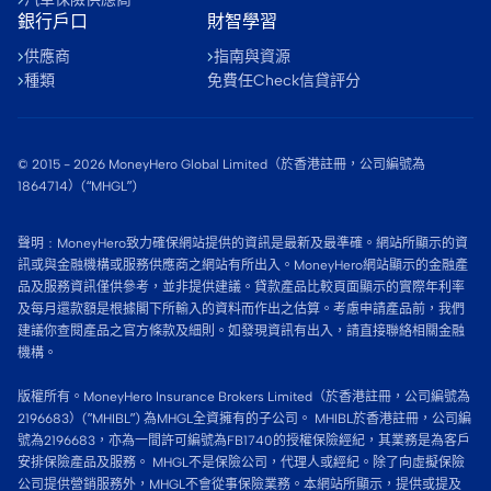
銀行戶口
財智學習
供應商
指南與資源
種類
免費任Check信貸評分
© 2015 -
2026
MoneyHero Global Limited（於香港註冊，公司編號為
1864714）(“MHGL”)
聲明﹕MoneyHero致力確保網站提供的資訊是最新及最準確。網站所顯示的資
訊或與金融機構或服務供應商之網站有所出入。MoneyHero網站顯示的金融產
品及服務資訊僅供參考，並非提供建議。貸款產品比較頁面顯示的實際年利率
及每月還款額是根據閣下所輸入的資料而作出之估算。考慮申請產品前，我們
建議你查閱產品之官方條款及細則。如發現資訊有出入，請直接聯絡相關金融
機構。
版權所有。MoneyHero Insurance Brokers Limited（於香港註冊，公司編號為
2196683）(”MHIBL”) 為MHGL全資擁有的子公司。 MHIBL於香港註冊，公司編
號為2196683，亦為一間許可編號為FB1740的授權保險經紀，其業務是為客戶
安排保險產品及服務。 MHGL不是保險公司，代理人或經紀。除了向虛擬保險
公司提供營銷服務外，MHGL不會從事保險業務。本網站所顯示，提供或提及