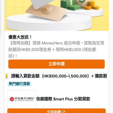
優惠大放送！
【限時加碼】透過 MoneyHero 成功申請，提取指定貸
款額送HK$9,500現金券 + 限時HK$1,000 (唔批都
送)！
立即申請
💡 請輸入貸款金額（HK$100,000–1,500,000）+ 還款期
≥ 12 個月，即睇你可拎幾多獎賞
熱門銀行貸款
信銀國際 $mart Plus 分期貸款

立即申請