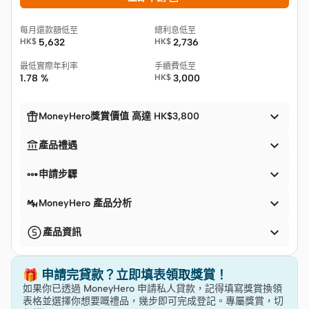
每月還款額低至
總利息低至
HK$
5,632
HK$
2,736
最低實際年利率
手續費低至
1.78 %
HK$
3,000


MoneyHero獎賞價值 高達 HK$3,800


產品禮遇


申請步驟

MoneyHero 產品分析

產品資訊
🎁 申請完貸款？立即填表領取獎賞！
如果你已透過 MoneyHero 申請私人貸款，記得填寫獎賞換領
表格並選擇你想要嘅禮品，幾步即可完成登記。專屬獎賞，切