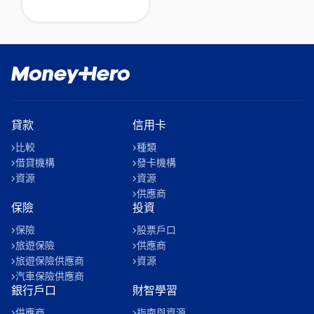
[https://www.moneyhero.com.hk/zh/credit-
更多回贈！
card/online-
shopping]、餐飲
[https://www.moneyhero.com.hk/zh/credit-
card/dining]等，到底哪
一款才最適合你？很多
銀行都推出各式各樣的
貸款
信用卡
迎新回贈、信用卡積分
比較
種類
優惠，怎樣才能賺盡信
借貸機構
發卡機構
用卡獎賞？
資源
資源
供應商
保險
投資
保險
股票戶口
旅遊保險
供應商
旅遊保險供應商
資源
汽車保險供應商
銀行戶口
財智學習
供應商
指南與資源