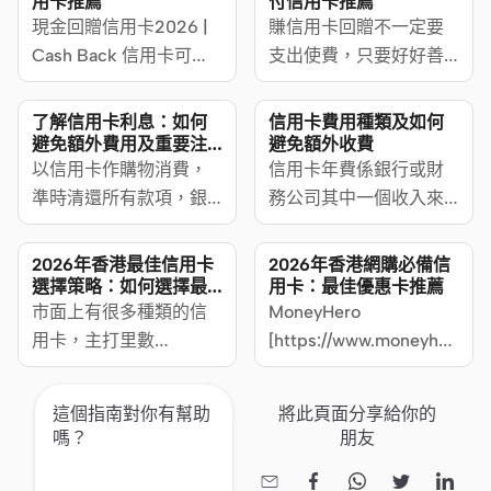
用卡推薦
付信用卡推薦
年薪要求和優惠，方便
現金回贈信用卡2026 |
樣大有捧場客，新冠肺
賺信用卡回贈不一定要
學生、主婦、Freelancer
Cash Back 信用卡可以
炎肆虐，不少人閉關防
支出使費，只要好好善
申請信用卡。
賺現金回贈最方便實
疫，網購口罩、消毒藥
用電子錢包增值或轉賬
際，MoneyHero
水與生活用品，
功能，就可以儲積分賺
了解信用卡利息：如何
信用卡費用種類及如何
[https://www.moneyhero.com.hk/blog/zh/]
MoneyHero
里數或現金回贈，
避免額外費用及重要注
避免額外收費
意事項
比較為你現金回贈信用
以信用卡作購物消費，
[https://www.moneyhero.co
MoneyHero
信用卡年費係銀行或財
卡回饋邊張回贈最高，
準時清還所有款項，銀
card/online-shopping]
[https://www.moneyhero.co
務公司其中一個收入來
並整合 Cash Back 信用
行/ 金融機構是不會向你
為大家比較網上購物平
card/digital-wallet]教你
源，近年因為市場競爭
卡簽賬回贈率，助你選
收取額外的費用或利
台的運費、送貨速度與
用盡四大電子錢包賺積
激烈，大部分都提供免
2026年香港最佳信用卡
2026年香港網購必備信
擇啱用嘅現金回贈信用
息。
網購信用卡優惠！
分 - 包括 Payme、
年費優惠，但豁免年期
選擇策略：如何選擇最
用卡：最佳優惠卡推薦
適合你的信用卡
卡。
市面上有很多種類的信
WeChat Pay微信支付、
通常只有1至5年不等，
MoneyHero
用卡，主打里數
八達通銀包等八達通自
過後仍可以依照條款收
[https://www.moneyhero.co
[https://www.moneyhero.com.hk/zh/credit-
動增值，比較出電子錢
年費。
card/all/results]集合各
card/airmiles]、現金回
包增值回贈最高之信用
大信用卡優惠資訊，教
這個指南對你有幫助
將此頁面分享給你的
贈
卡，每年賺張機票不是
你在日常生活中如何善
嗎？
朋友
[https://www.moneyhero.com.hk/zh/credit-
夢！
用信用卡，幫你洗費慳
card/cashback]、網購

多點，儲多點積分，賺


