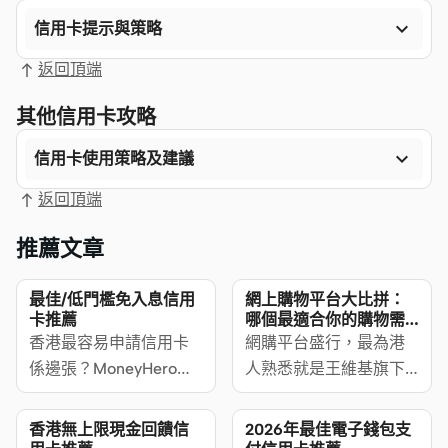

信用卡提示與策略
返回頂端
其他信用卡攻略

信用卡使用策略及建議
返回頂端
推薦文章
最佳/低門檻免入息信用
網上購物平台大比拼：
卡推薦
哪個最適合你的購物需
求？
香港最容易申請信用卡
網購平台盛行，最為港
係邊張？MoneyHero精
人熟悉就是王維基旗下
選19張免入息證明信用
的HKTVmall，而Ztore
卡及低門檻信用卡，一
士多、將超市業務網上
香港無上限現金回饋信
2026年最佳電子錢包支
文比較最易批信用卡的
化的百佳與惠康等，同