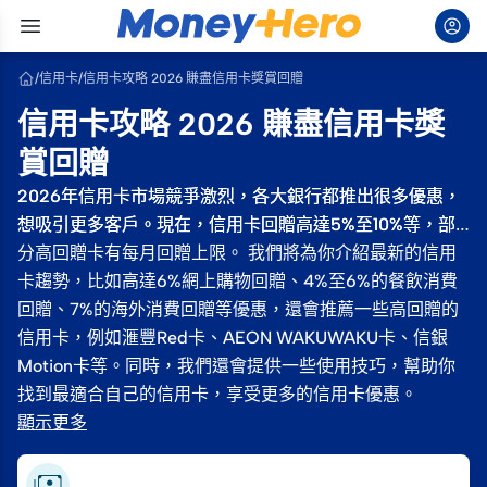
/
信用卡
/
信用卡攻略 2026 賺盡信用卡獎賞回贈
信用卡攻略 2026 賺盡信用卡獎
賞回贈
2026年信用卡市場競爭激烈，各大銀行都推出很多優惠，
2026年信用卡市場競爭激烈，各大銀行都推出很多優惠，
想吸引更多客戶。現在，信用卡回贈高達5%至10%等，部
想吸引更多客戶。現在，信用卡回贈高達5%至10%等，部
分高回贈卡有每月回贈上限。 我們將為你介紹最新的信用
分高回贈卡有每月回贈上限。 我們將為你介紹最新的信用
卡趨勢，比如高達6%網上購物回贈、4%至6%的餐飲消費
卡趨勢，比如高達6%網上購物回贈、4%至6%的餐飲消費
回贈、7%的海外消費回贈等優惠，還會推薦一些高回贈的
回贈、7%的海外消費回贈等優惠，還會推薦一些高回贈的
信用卡，例如滙豐Red卡、AEON WAKUWAKU卡、信銀
信用卡，例如滙豐Red卡、AEON WAKUWAKU卡、信銀
Motion卡等。同時，我們還會提供一些使用技巧，幫助你
Motion卡等。同時，我們還會提供一些使用技巧，幫助你
找到最適合自己的信用卡，享受更多的信用卡優惠。
找到最適合自己的信用卡，享受更多的信用卡優惠。
顯示更多