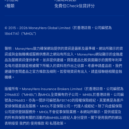
種類
免費任Check信貸評分
© 2015 -
2026
MoneyHero Global Limited（於香港註冊，公司編號為
1864714）(“MHGL”)
聲明﹕MoneyHero致力確保網站提供的資訊是最新及最準確。網站所顯示的資
訊或與金融機構或服務供應商之網站有所出入。MoneyHero網站顯示的金融產
品及服務資訊僅供參考，並非提供建議。貸款產品比較頁面顯示的實際年利率
及每月還款額是根據閣下所輸入的資料而作出之估算。考慮申請產品前，我們
建議你查閱產品之官方條款及細則。如發現資訊有出入，請直接聯絡相關金融
機構。
版權所有。MoneyHero Insurance Brokers Limited（於香港註冊，公司編號為
2196683）(”MHIBL”) 為MHGL全資擁有的子公司。 MHIBL於香港註冊，公司編
號為2196683，亦為一間許可編號為FB1740的授權保險經紀，其業務是為客戶
安排保險產品及服務。 MHGL不是保險公司，代理人或經紀。除了向虛擬保險
公司提供營銷服務外，MHGL不會從事保險業務。本網站所顯示，提供或提及
的所有與保險有關的活動均由MHIBL以經紀人身分提供。閣下使用我們的網站
表明接受 我們的
使用條款
和
私隱政策。