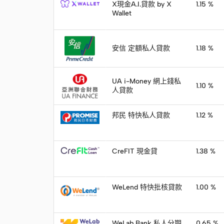
X現金A.I.貸款 by X
1.15 %
Wallet
安信 定額私人貸款
1.18 %
UA i-Money 網上錢私
1.10 %
人貸款
邦民 特快私人貸款
1.12 %
CreFIT 現金貸
1.38 %
WeLend 特快批核貸款
1.00 %
WeLab Bank 私人分期
0.65 %