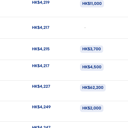
HK$4,219
HK$11,000
申
請
立
即
HK$4,217
-
申
請
HK$4,215
HK$3,700
立
即
HK$4,217
HK$4,500
申
請
立
即
HK$4,227
HK$62,200
申
請
立
即
HK$4,249
HK$2,000
申
請
立
即
HK$4,247