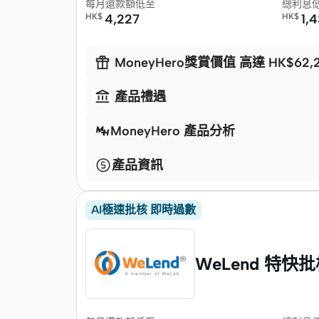
每月還款額低至
總利息
HK$
4,227
HK$
1,

MoneyHero獎賞價值 高達 HK$62,

產品禮遇
MoneyHero 產品分析
產品資訊
AI極速批核 即時過數
WeLend 特快