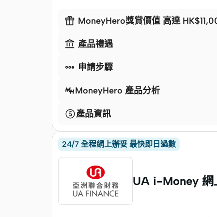

MoneyHero獎賞價值 高達 HK$11,0

產品禮遇

申請步驟
MoneyHero 產品分析
產品資訊
24/7 全程網上辦妥 最快即日過數
UA i-Money