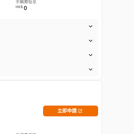
手續費低至
HK$
0




立即申請
