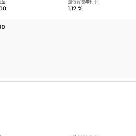
低至
最低實際年利率
200
1.12 %
00