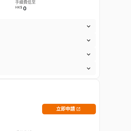
手續費低至
HK$
0




立即申請
