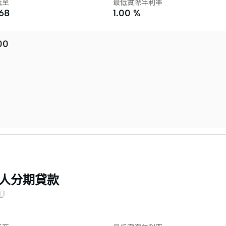
低至
最低實際年利率
968
1.00 %
00
 私人分期貸款