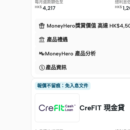
每月還款額低至
總利息
HK$
4,217
HK$
1,

MoneyHero獎賞價值 高達 HK$4,5

產品禮遇
MoneyHero 產品分析
產品資訊
報價不留痕：免入息文件
CreFIT 現金貸