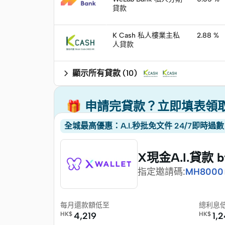
貸款
K Cash 私人樓業主私
2.88 %
人貸款
顯示所有貸款
(
10
)
🎁 申請完貸款？立即填表領
如果你已透過 MoneyHero 申請私人
全城最高優惠：A.I.秒批免文件 24/7即時過數
X現金A.I.貸款 by
指定邀請碼
:
MH8000
每月還款額低至
總利息
HK$
4,219
HK$
1,