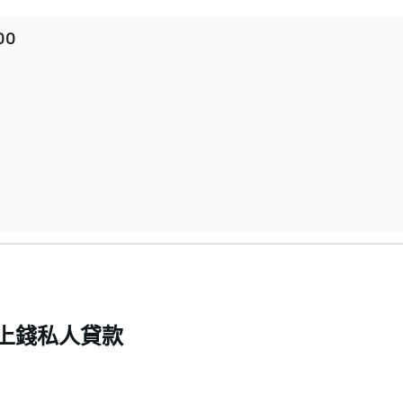
00
 網上錢私人貸款