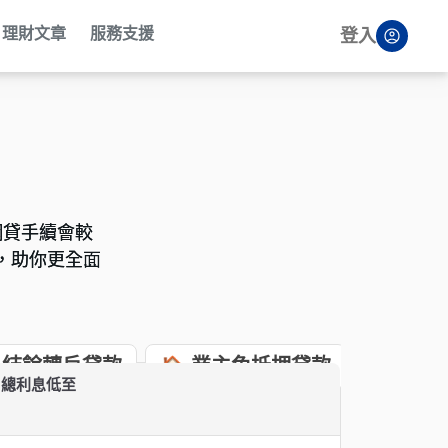
理財文章
服務支援
登入
網貸手續會較
網貸手續會較
方，助你更全面
方，助你更全面
 結餘轉戶貸款
🏠 業主免抵押貸款
📄 免
總利息低至