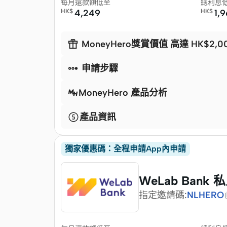
每月還款額低至
總利息
HK$
4,249
HK$
1,

MoneyHero獎賞價值 高達 HK$2,0

申請步驟
MoneyHero 產品分析
產品資訊
獨家優惠碼：全程申請App內申請
WeLab Bank
指定邀請碼
:
NLHERO