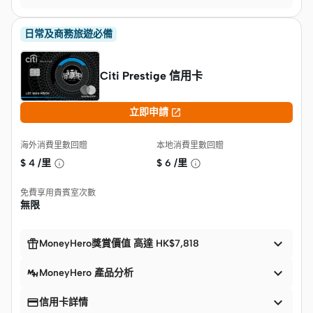
日常及商務旅遊必備
Citi Prestige 信用卡

立即申請
海外消費里數回贈
本地消費里數回贈
$
4 /里
$
6 /里
免費享用貴賓室次數
無限


MoneyHero獎賞價值 高達 HK$7,818

MoneyHero 產品分析


信用卡詳情