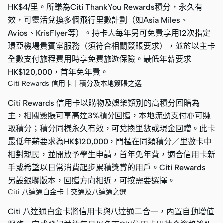
HK$4/里。所賺為Citi ThankYou Rewards積分，永久有
效，可靈活兌換多個飛行里數計劃（如Asia Miles、
Avios、KrisFlyer等）。持卡人每年另可免費享用12次指定
環亞機場貴賓室服務（須符合相關簽賬要求），並於以主卡
全數支付旅程費用時享免費旅遊保險。最低年薪要求
HK$120,000，首年免年費。
Citi Rewards 信用卡｜積分及本地簽賬之選
Citi Rewards 信用卡以購物及娛樂類別的高積分回贈為
主，相關簽賬可享高達3%積分回贈，本地流動支付亦可賺
取積分；積分同樣永久有效，可兌換里數或現金回贈。此卡
最低年薪要求為HK$120,000，門檻在同類積分／里數卡中
相對親民，並開放予學生申請，首年免年費，適合信用卡新
手或希望以日常消費起步累積獎賞的用戶。Citi Rewards
另設銀聯版本，回贈方向相近，可按需要選擇。
Citi 八達通白金卡｜交通及八達通之選
Citi 八達通白金卡將信用卡與八達通二合一，內置自動增值