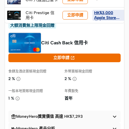
Citi Prestige 信
HK$3,000
立即申請
用卡
Apple Store禮
品卡
大額消費無上限現金回贈
Citi Cash Back 信用卡

立即申請
食肆及酒店簽賬現金回贈
外幣簽賬現金回贈
2 %
2 %
一般本地簽賬現金回贈
年費豁免
1 %
首年


MoneyHero獎賞價值 高達 HK$7,293

MoneyHero 產品分析