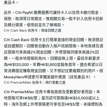
產品卡。
此外，Citi PayAll 繳費服務可讓持卡人以信用卡繳付租金、
保險、稅項等日常開支，惟相關交易一般不計入信用卡迎新
及積分獎賞，使用前宜先了解條款。
Citi Cash Back 信用卡｜現金回贈之選
Citi Cash Back 信用卡主打簡單直接的現金回贈，無須登記
或自選類別，回贈會自動存入賬戶抵銷簽賬。本地食肆及酒
店簽賬可享高達2%現金回贈，外幣簽賬同樣享高達2%回
贈，一般本地簽賬則為1%，回贈設無上限。最低年薪要求
為HK$120,000，年費HK$1,800並豁免首年，適合希望以日
常消費穩定賺取現金回贈、又不想記住繁複類別的用戶。經
MoneyHero申請更可享獨家額外獎賞（詳見產品卡）。
Citi PremierMiles 信用卡｜飛行里數之選
Citi PremierMiles 信用卡專為旅遊及里數愛好者而設。本
地簽賬可享HK$8/里；當月認可簽賬達HK$20,000或以上
時，海外及網上外幣簽賬更可享低至HK$3/里，未達標則為