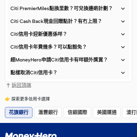

Citi PremierMiles點換里數？可兌換邊啲計劃？

Citi Cash Back現金回贈點計？有冇上限？

Citi信用卡迎新優惠係咩？

Citi信用卡年費幾多？可以點豁免？

經MoneyHero申請Citi信用卡有咩額外獎賞？

點樣取消Citi信用卡？
返回頂端
👉 探索更多信用卡選擇
花旗銀行
滙豐銀行
信銀國際
美國運通
渣打