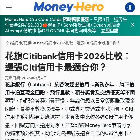
MoneyHero Citi Core Cards 限時獨家優惠
–
只限4日！送周生

生黃金2件/ $2,300🍎禮品卡/ Sony降噪耳機/ Dyson 風筒或
Airwrap/ 低於1折換DELONGHI 半自動咖啡機等
-
立即申請
/
信用卡
/
花旗Citibank信用卡2026比較：邊張Citi信用卡最適合你？
花旗Citibank信用卡2026比較：
邊張Citi信用卡最適合你？
更新日期
:
2026年8月6日
花旗銀行（Citibank）於香港經營信用卡業務多年，旗下信
花旗銀行（Citibank）於香港經營信用卡業務多年，旗下信
用卡涵蓋現金回贈、飛行里數、積分獎賞及交通優惠等不同
用卡涵蓋現金回贈、飛行里數、積分獎賞及交通優惠等不同
類型，能配合各種消費習慣。無論你想以日常簽賬賺取現金
類型，能配合各種消費習慣。無論你想以日常簽賬賺取現金
回贈、累積里數換取機票，抑或專注交通或本地消費，Citi
回贈、累積里數換取機票，抑或專注交通或本地消費，Citi
信用卡系列都有對應選擇。本頁集中比較各張Citi信用卡優
信用卡系列都有對應選擇。本頁集中比較各張Citi信用卡優
惠、回贈方向與適用對象，並整理經MoneyHero申請可享
惠、回贈方向與適用對象，並整理經MoneyHero申請可享
的獨家額外獎賞，助你快速揀啱最適合自己的Citi信用卡。
的獨家額外獎賞，助你快速揀啱最適合自己的Citi信用卡。