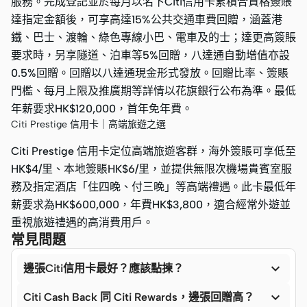
服務。完成登記並於每月以名下Citi信用卡累積合資格簽賬
達指定金額後，可享高達15%公共交通車費回贈，涵蓋港
鐵、巴士、渡輪、綠色專線小巴、電車及的士；達更高簽賬
要求時，另享隧道、泊車等5%回贈，八達通自動增值亦設
0.5%回贈。回贈以八達通現金形式發放。回贈比率、簽賬
門檻、每月上限及推廣期等詳情以花旗銀行公布為準。最低
年薪要求HK$120,000，首年免年費。
Citi Prestige 信用卡｜高端旅遊之選
Citi Prestige 信用卡定位高端旅遊客群，海外簽賬可享低至
HK$4/里、本地簽賬HK$6/里，並提供無限次機場貴賓室服
務及指定酒店「住四晚、付三晚」等高端禮遇。此卡最低年
薪要求為HK$600,000，年費HK$3,800，適合經常外遊並
重視旅遊禮遇的高消費用戶。
常見問題

邊張Citi信用卡最好？應該點揀？

Citi Cash Back 同 Citi Rewards，邊張回贈高？