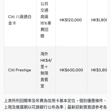
公共
交通
Citi 八達通白
高達
HK$120,000
HK$1,80
金卡
15%車
費回
贈
海外
HK$4/
里＋
Citi Prestige
HK$600,000
HK$3,800
無限
貴賓
室
上表所列回贈率及年費為信用卡基本定位，個別優惠條件、
上限及推廣期以花旗銀行公布為準；最新迎新獎賞請參考各