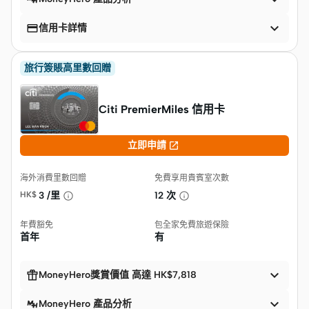


信用卡詳情
旅行簽賬高里數回贈
Citi PremierMiles 信用卡

立即申請
海外消費里數回贈
免費享用貴賓室次數
HK$
3 /里
12 次
年費豁免
包全家免費旅遊保險
首年
有


MoneyHero獎賞價值 高達 HK$7,818

MoneyHero 產品分析