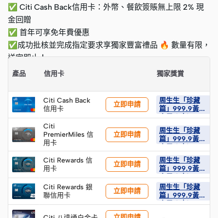
✅ Citi Cash Back信用卡：外幣、餐飲簽賬無上限 2% 現
金回贈
✅ 首年可享免年費優惠
✅成功批核並完成指定要求享獨家豐富禮品 🔥 數量有限，
送完即止！
產品
信用卡
獨家獎賞
Citi Cash Back
周生生「珍藏
立即申請
信用卡
篇」999.9黃金
小馬 (1克) × 2
件 (限量100件)
Citi
周生生「珍藏
立即申請
PremierMiles 信
篇」999.9黃金
用卡
小馬 (1克) × 2
件 (限量100件)
Citi Rewards 信
周生生「珍藏
立即申請
用卡
篇」999.9黃金
小馬 (1克) × 2
件 (限量100件)
Citi Rewards 銀
周生生「珍藏
立即申請
聯信用卡
篇」999.9黃金
小馬 (1克) × 2
件 (限量100件)
立即申請
Citi 八達通白金卡
-