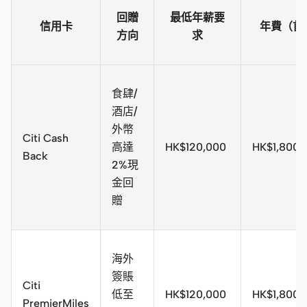
回贈
最低年薪要
信用卡
年費（首
方向
求
食肆/
酒店/
外幣
Citi Cash
高達
HK$120,000
HK$1,80
Back
2%現
金回
贈
海外
簽賬
Citi
低至
HK$120,000
HK$1,80
PremierMiles