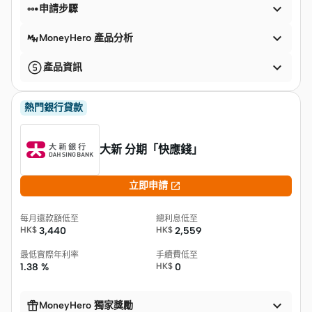


申請步驟

MoneyHero 產品分析

產品資訊
熱門銀行貸款
大新 分期「快應錢」

立即申請
每月還款額低至
總利息低至
HK$
3,440
HK$
2,559
最低實際年利率
手續費低至
1.38 %
HK$
0


MoneyHero 獨家獎勵