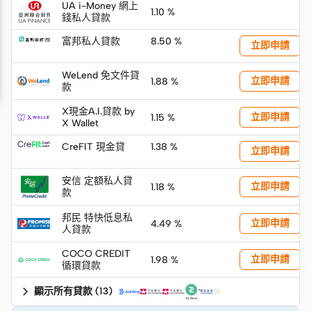
UA i-Money 網上
1.10 %
錢私人貸款
富邦私人貸款
8.50 %
立即申請
WeLend 免文件貸
立即申請
1.88 %
款
X現金A.I.貸款 by
立即申請
1.15 %
X Wallet
CreFIT 現金貸
1.38 %
立即申請
安信 定額私人貸
立即申請
1.18 %
款
邦民 特快低息私
立即申請
4.49 %
人貸款
COCO CREDIT
立即申請
1.98 %
循環貸款
顯示所有貸款
(
13
)