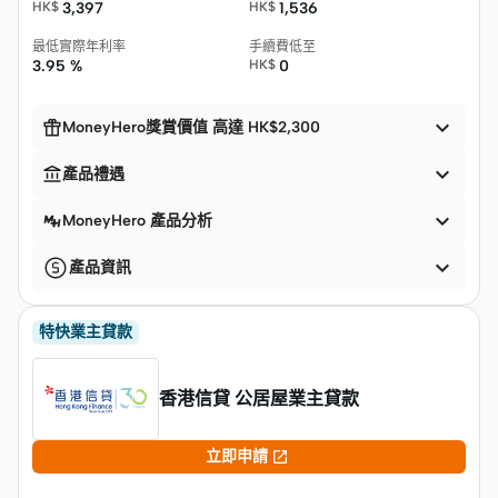
HK$
3,397
HK$
1,536
最低實際年利率
手續費低至
3.95 %
HK$
0


MoneyHero獎賞價值 高達 HK$2,300


產品禮遇

MoneyHero 產品分析

產品資訊
特快業主貸款
香港信貸 公居屋業主貸款

立即申請