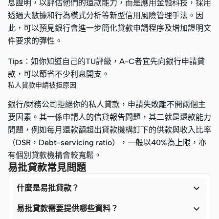
息證明，以評估他們的還款能力，而是應用金融科技，採用
透過大數據和行為模式分析等新型信用風險管理手法。因
此，可以預見銀行會進一步簡化貸款申請程序及增加證明文
件要求的彈性。
Tips：如你知道自己的TU評級，A-C者宜先向銀行申請貸
款，可以節省不少利息開支。
私人貸款申請被拒原因
銀行/財務公司拒絕你的私人貸款，申請失敗離不開兩個主
要因素。其一係申請人的信貸報告問題，其二就是還款能力
問題，例如每月還款額超出貸款機構訂下的供款與收入比率
（DSR，Debt-servicing ratio），一般以40%為上限，亦
有個別貸款機構會較寬鬆。
易批貸款常見問題

什麼是易批貸款？

易批貸款需要提供哪些資料？