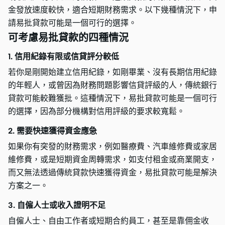
金發放速度較快，適合短期財務需求。以下幾種情況下，申
請易批貸款可能是一個可行的選擇。
可考慮易批貸款的四種情況
1. 信用紀錄有限或信貸評分較低
若你是剛開始建立信用紀錄，如剛畢業、沒有長期信用紀錄
的年輕人，或曾因為財務問題影響信貸評級的人，傳統銀行
貸款可能較難獲批。這種情況下，易批貸款可能是一個可行
的選擇，因為部分機構對信用評級的要求較寬鬆。
2. 需要快速獲得資金應急
如果你有突發的財務需求，例如醫療費、汽車維修費或家居
維修費，或是短期資金周轉需求，如支付租金或商業開支，
而又無法透過傳統貸款快速獲得資金，易批貸款可能是解決
方案之一。
3. 自僱人士或收入證明不足
自僱人士、自由工作者或短期合約員工，甚至是靠佣金收