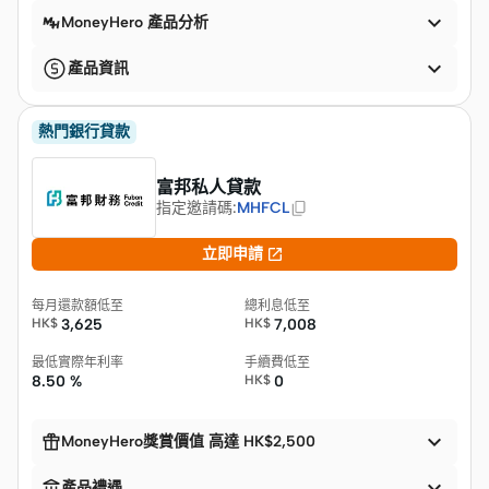

MoneyHero 產品分析

產品資訊
熱門銀行貸款
富邦私人貸款
指定邀請碼
:
MHFCL

立即申請
每月還款額低至
總利息低至
HK$
3,625
HK$
7,008
最低實際年利率
手續費低至
8.50 %
HK$
0


MoneyHero獎賞價值 高達 HK$2,500


產品禮遇