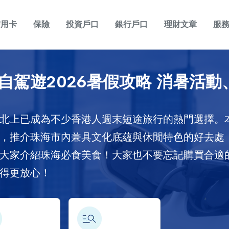
信用卡
保險
投資戶口
銀行戶口
理財文章
服
自駕遊2026暑假攻略 消暑活
北上已成為不少香港人週末短途旅行的熱門選擇。
，推介珠海市內兼具文化底蘊與休閒特色的好去處
大家介紹珠海必食美食！大家也不要忘記購買合適
得更放心！