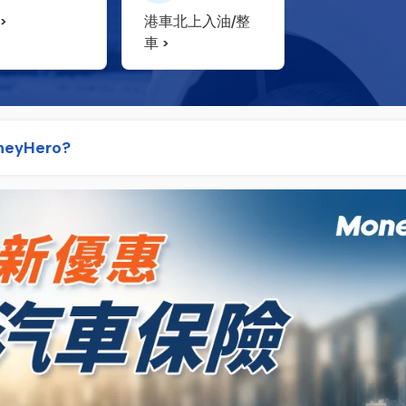
港車北上入油/整
車
eyHero?