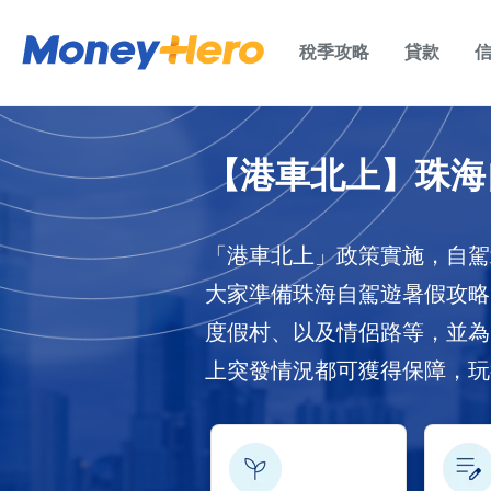
稅季攻略
貸款
【港車北上】珠海
「港車北上」政策實施，自駕
大家準備珠海自駕遊暑假攻略
度假村、以及情侶路等，並為
上突發情況都可獲得保障，玩