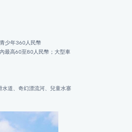
青少年360人民幣
內最高60至80人民幣；大型車
滑水道、奇幻漂流河、兒童水寨