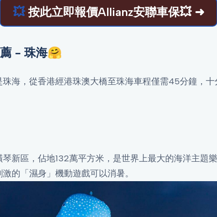
💥
按此立即報價Allianz安聯車保💥 ➜
 - 珠海🤗
是珠海，從香港經港珠澳大橋至珠海車程僅需45分鐘，十
琴新區，佔地132萬平方米，是世界上最大的海洋主題
刺激的「濕身」機動遊戲可以消暑。