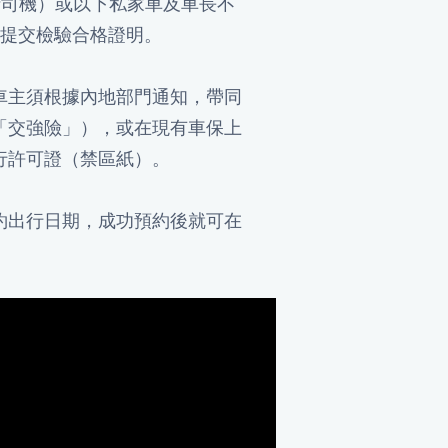
括司機）或以下私家車及車長不
須提交檢驗合格證明。
車主須根據內地部門通知，帶同
「交強險」），或在現有車保上
行許可證（禁區紙）。
約出行日期，成功預約後就可在