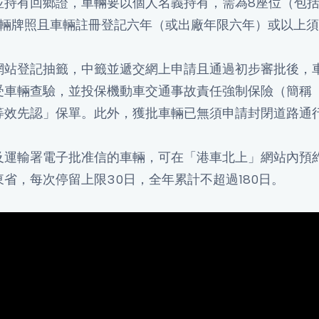
並持有回鄉證，車輛要以個人名義持有，需為8座位（包
車輛牌照且車輛註冊登記六年（或出廠年限六年）或以上
網站登記抽籤，中籤並遞交網上申請且通過初步審批後，
受車輛查驗，並投保機動車交通事故責任強制保險（簡稱
等效先認」保單。此外，獲批車輛已無須申請封閉道路通
及運輸署電子批准信的車輛，可在「港車北上」網站內預
省，每次停留上限30日，全年累計不超過180日。