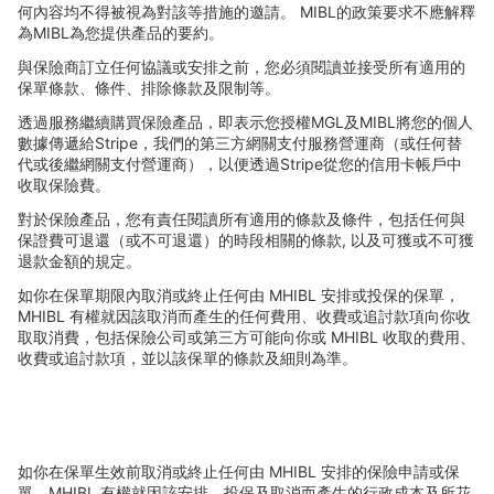
何內容均不得被視為對該等措施的邀請。
MIBL
的政策要求不應解釋
為
MIBL
為您提供
產品的要約。
與保險商訂立任何協議或安排之前，您必須
閱讀並接受所有適用的
保單條款、條件、排除條款及限制等。
透過服務繼續購買保險
產品，即表示您授權
MGL
及
MIBL
將您的個人
數據傳遞給
Stripe
，我們的第三方網關支付服務營運商（或任何替
代或後繼網關支付營運商），以便透過
Stripe
從您的信用卡帳
戶中
收取保險費。
對於保險
產品，您有責任閱讀所有適用的條款及條件，包括任何與
保證費可退還（或不可退還）的時段相關的條款
,
以及可獲或不可獲
退款金額的規定。
如你在保單期限
內取消或終止任何由
MHIBL
安排或投保的保單，
MHIBL
有權就因該取消而
產生的任何費用、收費或追討款項向你收
取取消費，包括保險公司或第三方可能向你或
MHIBL
收取的費用、
收費或追討款項，並以該保單的條款及細則為準。
如你在保單生效前取消或終止任何由
MHIBL
安排的保險申請或保
單，
MHIBL
有權就因該安排、投保及取消而
產生的行政成本及所花