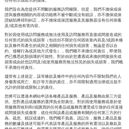
任何明示或暗示的擔保。
我們旨在為您提供不間斷的服務訪問權限。但是，我們不擔保或保
證與服務相關的
內容或功能將不被中斷或沒有錯誤，亦不擔保或保
證缺陷將得到糾正，亦不擔保或保證服務及其服務器沒有任何病毒
及
/
或其他有害
內容。
對於因使用或訪問服務或無法使用及訪問服務而直接或間接造成的
任何形式的損失或損害（包括但不限於任何因依靠
內容及
/
或因本條
款及條件而
產生的或與之相關的任何損失或損害，無論是否以合
約、侵權行為或其他方式發生），我們概不承擔任何責任，即便我
們已獲悉此類損壞的可能性。對於由於您遭遇或承擔的間接損失或
損害或由於您訪問及
/
或使用服務而無法預見的損失或損害，我們概
不承擔任何責任。
儘管有上述規定，該等條款及條件中的任何
內容均不限制我們在人
身傷害或死亡、欺詐等方面的責任，亦不得限制適用法律或法規不
允許的排除或限制上的責任。
您將可以透過本網站申請各種
產品及服務。產品及服務由第三方提
供。您對產品或服務的選擇負全部責任。對於因使用服務或基於使
用服務而收到和
/
或購買的任何
產品或服務而遭受或引致的任何直接
或間接損失或傷害，或任何與該產品或服務有關的任何第三方的行
為、疏忽、錯誤或違約，我們概不負責。請記住，服務上產品及服
務的數據及描述可能不代表該等產品及服務的所有選項以及條款及
條件的完整描述。您需要在購買任何產品或服務之前，確保仔細閱