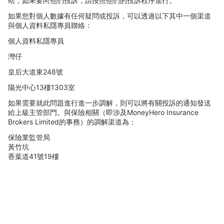
站，如果要向他們投訴，請按照他們的投訴程序進行。
如果您對個人數據有任何疑問或投訴，可以透過以下其中一個渠道
與個人資料私隱專員聯絡：
個人資料私隱專員
灣仔
皇后大道東
248
號
陽光中心
13
樓
1303
室
如果需要就此問題進行進一步調解，則可以將有關投訴的通知發送
給上級主管部門。與保險相關（即涉及
MoneyHero Insurance
Brokers Limited
的事務）的調解渠道為：
保險業監管局
黃竹坑
香葉道
41
號
19
樓