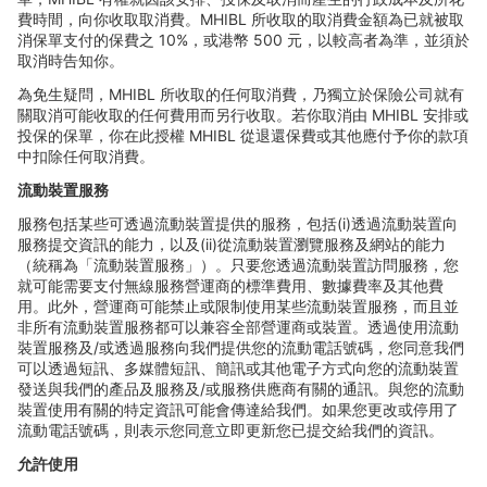
費時間，向你收取取消費。
MHIBL
所收取的取消費金額為已就被取
消保單支付的保費之
10%
，或港幣
500
元，以較高者為準，並須於
取消時告知你。
為免生疑問，
MHIBL
所收取的任何取消費，乃獨立於保險公司就有
關取消可能收取的任何費用而另行收取。若你取消由
MHIBL
安排或
投保的保單，你在此授權
MHIBL
從退還保費或其他應付予你的款項
中扣除任何取消費。
流動裝置服務
服務包括某些可透過流動裝置提供的服務，包括
(i)
透過流動裝置向
服務提交資訊的能力，以及
(ii)
從流動裝置瀏覽服務及網站的能力
（統稱為「流動裝置服務」）。只要您透過流動裝置訪問服務，您
就可能需要支付無線服務營運商的標準費用、數據費率及其他費
用。此外，營運商可能禁止或限制使用某些流動裝置服務，而且並
非所有流動裝置服務都可以兼容全部營運商或裝置。透過使用流動
裝置服務及
/
或透過服務向我們提供您的流動電話號碼，您同意我們
可以透過短訊、多媒體短訊、簡訊或其他電子方式向您的流動裝置
發送與我們的
產品及服務及
/
或服務供應商有關的通訊。與您的流動
裝置使用有關的特定資訊可能會傳達給我們。如果您更改或停用了
流動電話號碼，則表示您同意立即更新您已提交給我們的資訊。
允許使用