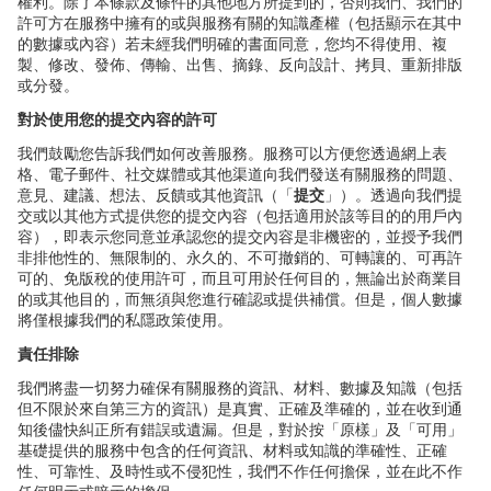
權利。除了本條款及條件的其他地方所提到的，否則我們、我們的
許可方在服務中擁有的或與服務有關的知識產權（包括顯示在其中
的數據或內容）若未經我們明確的書面同意，您均不得使用、複
製、修改、發佈、傳輸、出售、摘錄、反向設計、拷貝、重新排版
或分發。
對於使用您的提交
內容的許可
我們鼓勵您告訴我們如何改善服務。服務可以方便您透過網上表
格、電子郵件、社交媒體或其他渠道向我們發送有關服務的問題、
意見、建議、想法、反饋或其他資訊（「
提交
」）。透過向我們提
交或以其他方式提供您的提交
內容（包括適用於該等目的的用戶內
容），即表示您同意並承認您的提交內容是非機密的，並授予我們
非排他性的、無限制的、永久的、不可撤銷的、可轉讓的、可再許
可的、免版稅的使用許可，而且可用於任何目的，無論出於商業目
的或其他目的，而無須與您進行確認或提供補償。但是，個人數據
將僅根據我們的私隱政策使用。
責任排除
我們將盡一切努力確保有關服務的資訊、材料、數據及知識（包括
但不限於來自第三方的資訊）是真實、正確及準確的，並在收到通
知後儘快糾正所有錯誤或遺漏。但是，對於按「原樣」及「可用」
基礎提供的服務中包含的任何資訊、材料或知識的準確性、正確
性、可靠性、及時性或不侵犯性，我們不作任何擔保，並在此不作