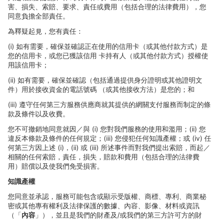
害、損失、索賠、要求、責任或費用（包括合理的法律費用），您
同意負擔全部責任。
為釋疑起
見，您有責任：
(i)
如有需要，確保並確認正在使用的信用卡（或其他付款方式）是
您的信用卡，或您已獲該信用
卡持有人（或其他付款方式）授權使
用該信用卡；
(ii)
如有需要，確保並確認（包括通過提供身分證明或其他證明文
件）用於接收資金的電話號碼
（或其他接收方法）是您的；和
(iii)
遵守任何第三方服務供應商就其提供的網關支付服務而制定的條
款及條件以及收費。
您不可撤銷地同意就因／與
(i)
您對我們服務的使用和濫用；
(ii)
您
違反本條款及條件的任何規定；
(iii)
您侵犯任何知識
產權；或
(iv)
任
何第三方因上述
(i)
，
(ii)
或
(iii)
所述事件而對我們提出索賠，而起／
相關的任何索賠，責任，損失，賠款和費用（包括合理的法律費
用）賠償以及使我們免受損害。
知識
產權
您同意並承認，服務可能包含或顯示受版權、商標、專利、商業秘
密或其他專有權利及法律保護的數據、
內容、影像、材料或資訊
（「
內容
」），並且是我們的財
產及
/
或我們的第三方許可方的財