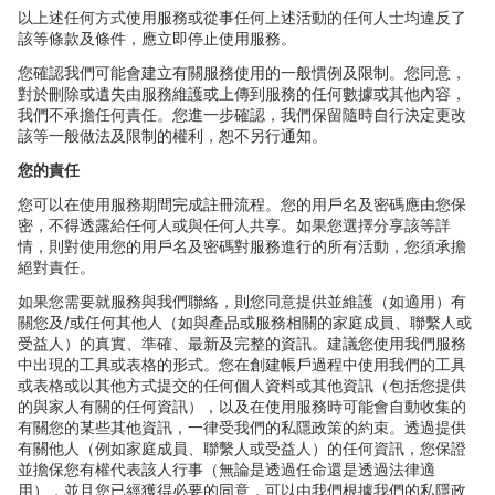
以上述任何方式使用服務或從事任何上述活動的任何人士均違反了
該等條款及條件，應立即停止使用服務。
您確認我們可能會建立有關服務使用的一般慣例及限制。您同意，
對於刪除或遺失由服務維護或上傳到服務的任何數據或其他
內容，
我們不承擔任何責任。您進一步確認，我們保留隨時自行決定更改
該等一般做法及限制的權利，恕不另行通知。
您的責任
您可以在使用服務期間完成註冊流程。您的用
戶名及密碼應由您保
密，不得透露給任何人或與任何人共享。如果您選擇分享該等詳
情，則對使用您的用戶名及密碼對服務進行的所有活動，您須承擔
絕對責任。
如果您需要就服務與我們聯絡，則您同意提供並維護（如適用）有
關您及
/
或任何其他人（如與
產品或服務相關的家庭成員、聯繫人或
受益人）的真實、準確、最新及完整的資訊。建議您使用我們服務
中出現的工具或表格的形式。您在創建帳戶過程中使用我們的工具
或表格或以其他方式提交的任何個人資料或其他資訊（包括您提供
的與家人有關的任何資訊），以及在使用服務時可能會自動收集的
有關您的某些其他資訊，一律受我們的私隱政策的約束。透過提供
有關他人（例如家庭成員、聯繫人或受益人）的任何資訊，您保證
並擔保您有權代表該人行事（無論是透過任命還是透過法律適
用），並且您已經獲得必要的同意，可以由我們根據我們的私隱政