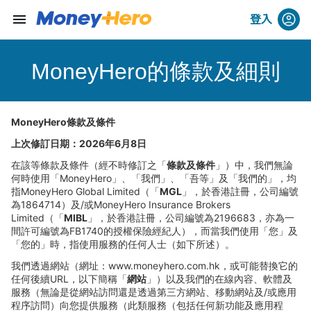
menu
登入
MoneyHero的條款及細則
MoneyHero
條款及條件
上次修訂日期：
2026
年
6
月
8
日
在該等條款及條件（經不時修訂之「
條款及條件
」）中，我們無論
何時使用「
MoneyHero
」、「我們」、「吾等」及「我們的」，均
指
MoneyHero Global Limited
（「
MGL
」，於香港註冊，公司編號
為
1864714
）及
/
或
MoneyHero Insurance Brokers
Limited
（「
MIBL
」，於香港註冊，公司編號為
2196683
，亦為一
間許可編號為
FB1740
的授權保險經紀人），而當我們使用「您」及
「您的」時，指使用服務的任何人士（如下所述）。
我們透過網站（網址：
www.moneyhero.com.hk
，或可能替換它的
任何後續
URL
，以下簡稱「
網站
」）以及我們的在線
內容、軟體及
服務（無論是從網站訪問還是透過第三方網站、移動網站及
/
或應用
程序訪問）向您提供服務（此類服務（包括任何新功能及應用程