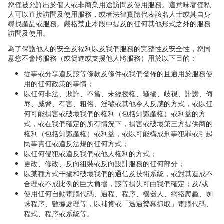
您僅被允許出於個人或非商業用途訪問及使用服務。這意味著僅私
人可以直接訪問及使用服務，或者法律實體代表該名人士或其自身
尋找
產品或服務。嚴格禁止本段中提及的任何其他形式之外的服務
訪問及使用。
為了保護他人的安全及福利以及我們服務的完整性及安全性，您同
意您不會將服務（或促進或支援他人將服務）用於以下目的：
從事或分享違反該等條款及條件或我們發佈的且適用於服務使
用的任何政策的事情；
以任何非法、欺詐、不當、未經授權、騷擾、歧視、誹謗、侮
辱、威脅、有害、粗俗、淫穢或其他令人反感的方式，或以任
何可能損害或破壞我們的權利（包括知識
產權）或利益的方
式，或在我們確定的所有情況下，損害或破壞第三方提供商的
權利（包括知識產權）或利益，或以可能構成刑事犯罪或引起
民事責任或違反法規的任何方式；
以任何侵犯或違反我們或他人權利的方式；
更改、修改、反向組裝或反向設計服務的任何部分；
以某種方式干擾和破壞我們的通信及技術系統，或對其造成不
合理或不成比例的巨大負擔，該等損失可由我們確定；及
/
或
使用任何自動電腦代碼、過程、程序、機器人、網絡爬蟲、蜘
蛛程序、數據處理等，以補貨或「透過熒幕抓取」電腦代碼、
程式、程序或系統等。