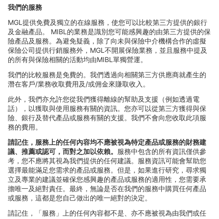
我們的服務
MGL
提供免費及獨立的在線服務，使您可以比較第三方提供的銀行
及金融
產品。
MIBL
的業務是識別您可能感興趣的由第三方提供的保
險
產品及服務。為避免疑義，除了向未與保險中介機構合作的虛擬
保險公司提供行銷服務外，
MGL
不開展保險業務，並且服務中提及
的所有與保險相關的活動均由
MIBL
單獨營運。
我們的比較服務是免費的。我們透過向相關第三方供應商就
產生的
潛在客戶
/
業務收取費用及
/
或佣金來賺取收入。
此外，我們亦允許您從我們獲得離線的幫助及支援（例如透過電
話），以獲取與使用服務有關的資訊。您亦可以從第三方獲得與保
險、銀行及替代
產品或服務有關的支援。我們不會向您收取此項服
務的費用。
請記住，服務上的任何
內容均不應被視為特定產品或服務的財務建
議、推薦或認可，而對之加以依賴。
服務中包含的所有資訊僅供參
考，您不應將其視為我們提供的任何建議。服務資訊可能會幫助您
選擇最能滿足您需求的
產品或服務。但是，如果進行研究，尋求獨
立及專業的建議並確保您感興趣的產品或服務的適用性，您需要承
擔唯一及絕對責任。最終，無論是否在我們的服務中購買任何產品
或服務，這都是您自己做出的唯一絕對的決定。
請記住，「服務」上的任何
內容都不是、亦不應被視為由我們或任