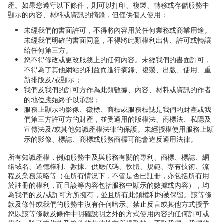
產。如果您遵守以下條件，則可以打印、複製、轉移或存儲服務中
顯示的內容、材料或資訊的摘錄，但僅供個人使用：
未經我們的書面許可，不得將
內容用於任何業務或商業用途。
未經我們明確的書面同意，不得將此類權利出售、許可或轉讓
給任何第三方。
您不得修改或更改服務上的任何
內容。未經我們的書面許可，
不得為了其他網站的利益而進行摘錄、複製、出版、使用、重
新排版及
/
或顯示；
我們及我們的許可方作為此類數據、
內容、材料或資訊的作者
的地位應始終予以承認；
服務上顯示的影像、徽標、商標或服務標誌是我們的財
產或我
們第三方許可方的財產，並受適用的版權法、商標法、私隱及
宣傳法及
/
或其他知識
產權法律的保護。未經授權使用服務上顯
示的影像、標誌、商標或服務商標可能會違反適用法律。
所有知識
產權，例如服務中及與服務有關的專利、商標、標誌、網
絡域名、道德權利、數據、供應代碼、軟體、規範、專有技術、流
程及業務策略等（在所有情況下，不管是否已註冊，亦包括所有用
於註冊的權利，而且該等內容包括服務中顯示的數據或內容），均
為我們的及
/
或許可方所擁有，並且所有此類權利均被保留。該等條
款及條件或我們的服務中沒有任何暗示、禁止反言或其他方式授予
您以該等條款及條件中明確
說明之外的方式使用內容的任何許可或