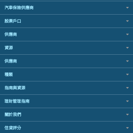
泰國旅遊保險及資訊
Standard Chartered渣打銀行
最佳循環貸款
家傭保險
萬事達卡
AXA 安盛
機票優惠碼
National Resources 中潤物業按揭
汽車保險供應商
台灣旅遊保險及資訊
安信EarnMORE
寵物保險
銀聯信用卡
AIG 美亞
OCBC 華僑銀行
韓國旅遊保險及資訊
AEON
定期人壽保險
高獎賞信用卡推薦
大新汽車保險
股票戶口
Allianz 安聯
PrimeCredit 安信信貸
歐洲旅遊保險及資訊
東亞銀行
危疾保險
酒店信用卡
中銀汽車保險
Allied World 世聯
Promise 邦民日本財務
越南旅遊保險及資訊
SIM
富途證券
年金資訊
供應商
Allianz安聯汽車保險
Avo
Rabbit Credit月兔信貸
澳洲旅遊保險及資訊
Airwallex信用卡
IB盈透證券
樓宇火險
bolttech保障汽車保險
中國銀行
Standard Chartered 渣打銀行
富途牛牛好唔好？
長者嘆世界
資源
老虎證券
Zurich蘇黎世汽車保險
Bolttech 保特
UA 亞洲聯合財務
Webull微牛證券好唔好？
家庭親子遊
uSMART 盈立證券
QBE昆士蘭汽車保險
股票戶口開戶
Blue Cross 藍十字
WeLab Bank
供應商
Longbridge長橋證券好唔好？
全年周圍飛
華盛証券
平安汽車保險
證券行邊間好？
中國平安
WeLend 貸款
老虎證券好唔好？
手機邊份好
長橋證券
銀行戶口比較
種類
港股5隻高息ETF精選
大新銀行
X Wallet 貸款
華盛証券好唔好？
自駕遊比較
WeBull微牛證券
尊尚銀行戶口
什麼是ETF？
Generali 忠意
ZA Bank
漲樂全球通好唔好？
相機有得保
定期存款
漲樂全球通｜華泰國際
指南與資源
Citi Plus
香港30大高息股排行
HSBC滙豐銀行
IB盈透證券好唔好？
專為孕婦設計的最佳旅遊保險
港元定存
OSL
中信銀行inMotion
黃金ETF懶人包
MSIG 三井住友
理財資訊
盈立證券 uSMART 好唔好？
最佳滑雪旅遊保險
理財管理指南
人民幣定存
StashAway
Airwallex銀行
最值得注意的比特幣ETF
Prudential 保誠
識慳識賺
Stashaway好唔好？
最適合BB的旅遊保險
美元定存
Syfe
常用相關詞彙
選股策略：五步調查攻略
QBE 昆士蘭
關於我們
債務管理
Hashkey好唔好？
英鎊定存
MoneyHero電子報
Starr
投資理財
Syfe好唔好？
澳元定存
服務承諾
信貸評分
所有合作銀行或機構
Zurich 蘇黎世
置業安居