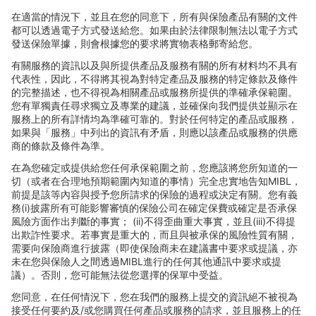
在適當的情況下，並且在您的同意下，所有與保險
產品有關的文件
都可以透過電子方式發送給您。如果由於法律限制無法以電子方式
發送保險單據，則會根據您的要求將實物表格郵寄給您。
有關服務的資訊以及與所提供
產品及服務有關的所有材料均不具有
代表性，因此，不得將其視為對特定產品及服務的特定條款及條件
的完整描述，也不得視為相關產品或服務所提供的準確承保範圍。
您有單獨責任尋求獨立及專業的建議，並確保向我們提供並顯示在
服務上的所有詳情均為準確可靠的。對於任何特定的產品或服務，
如果與「服務」中列出的資訊有矛盾，則應以該產品或服務的供應
商的條款及條件
為準。
在為您確定或提供給您任何承保範圍之前，您應該將您所知道的一
切（或者在合理地預期範圍
內知道的事情）完全忠實地告知
MIBL
，
前提是該等
內容與授予您所請求的保險的過程或決定有關。您有義
務
(i)
披露所有可能影響審慎的保險公司在確定保費或確定是否承保
風險方面作出判斷的事實；
(ii)
不得歪曲重大事實，並且
(iii)
不得提
出欺詐性要求。若事實是重大的，而且與被承保的風險性質有關，
需要向保險商進行披露（即使保險商未在建議書中要求或提議，亦
未在您與保險人之間透過
MIBL
進行的任何其他通訊中要求或提
議）。否則，您可能無法從您選擇的保單中受益。
您同意，在任何情況下，您在我們的服務上提交的資訊
絕不被視為
接受任何要約及
/
或您購買任何
產品或服務的請求，並且服務上的任