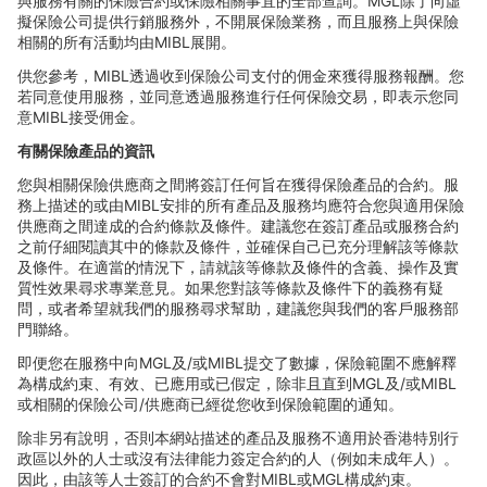
與服務有關的保險合約或保險相關事宜的全部
查詢。
MGL
除了向虛
擬保險公司提供行銷服務外，不開展保險業務，而且服務上與保險
相關的所有活動均由
MIBL
展開。
供您參考，
MIBL
透過收到保險公司支付的佣金來獲得服務報酬。您
若同意使用服務，並同意透過服務進行任何保險交易，即表示您同
意
MIBL
接受佣金。
有關保險
產品的資訊
您與相關保險供應商之間將簽訂任何旨在獲得保險
產品的合約。服
務上描述的或由
MIBL
安排的所有
產品及服務均應符合您與適用保險
供應商之間達成的合約條款及條件。建議您在簽訂產品或服務合約
之前仔細閱讀其中的條款及條件，並確保自己已充分理解該等條款
及條件。在適當的情況下，請就該等條款及條件的含義、操作及實
質性效果尋求專業意見。如果您對該等條款及條件下的義務有疑
問，或者希望就我們的服務尋求幫助，建議您與我們的客戶服務部
門聯絡。
即便您在服務中向
MGL
及
/
或
MIBL
提交了數據，保險範圍不應解釋
為構成約束、有效、已應用或已假定，除非且直到
MGL
及
/
或
MIBL
或相關的保險公司
/
供應商已經從您收到保險範圍的通知。
除非另有
說明，否則本網站描述的產品及服務不適用於香港特別行
政區以外的人士或沒有法律能力簽定合約的人（例如未成年人）。
因此，由該等人士簽訂的合約不會對
MIBL
或
MGL
構成約束。