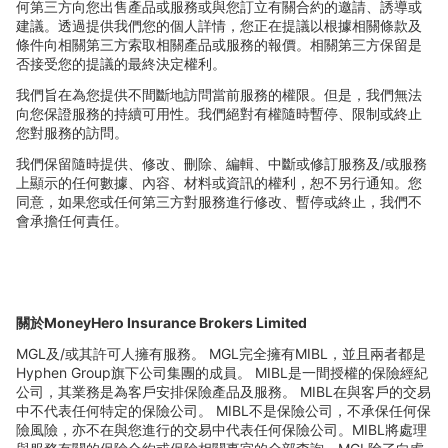
何第三方向您出售產品或服務或與您訂立有關合約的邀請、誘導或
建議。透過提供我們您的個人詳情，您正在提議以根據相關條款及
條件向相關第三方索取相關產品或服務的報價。相關第三方保留是
否接受您的提議的最終決定權利。
我們旨在為您提供不間斷地訪問當前服務的權限。但是，我們無法
向您保證服務的持續可用性。我們
絕對有權隨時暫停、限制或終止
您對服務的訪問。
我們保留隨時提供、修改、刪除、編輯、中斷或修訂服務及
/
或服務
上顯示的任何數據、
內容、材料或資訊的權利，恕不另行通知。您
同意，如果您或任何第三方對服務進行修改、暫停或終止，我們不
會承擔任何責任。
關於
MoneyHero Insurance Brokers Limited
MGL
及
/
或其許可人擁有服務。
MGL
完全擁有
MIBL
，並且兩者都是
Hyphen Group
旗下公司集團的成員。
MIBL
是一間授權的保險經紀
公司，其業務是為客
戶安排保險產品及服務。
MIBL
在與客
戶的交易
中不代表任何特定的保險公司。
MIBL
不是保險公司，不承保任何保
險風險，亦不在與您進行的交易中代表任何保險公司。
MIBL
將處理