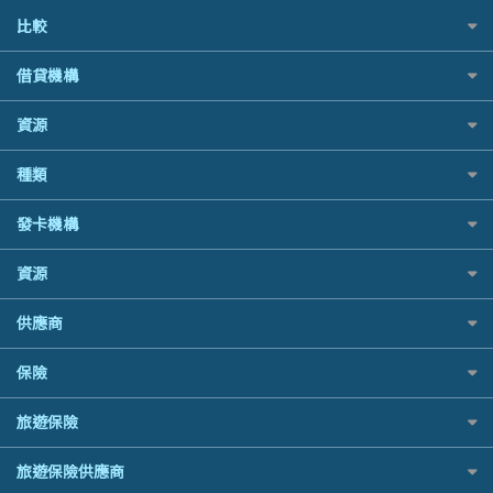
比較
私人貸款比較
借貸機構
稅季/稅務貸款
BEA 東亞銀行
資源
網上貸款
BOC 中國銀行
結餘轉戶(清卡數貸款)
如何申請個人貸款
種類
Cashing Pro 優尚信貸
銀行貸款
如何管理個人貸款
CCB(Asia) 中國建設銀行 (亞洲)
財務公司貸款
網購優惠
發卡機構
個人貸款有用資訊
Citibank 花旗銀行
免入息貸款
精選外幣網購信用卡
清卡數貸款教學
CNCBI 信銀國際
Citibank花旗銀行
免TU貸款
資源
尊尚信用卡
循環貸款教學
CreFIT 維信
AE美國運通
急借錢
公司信用卡
個人化貸款產品推介 🔥全新
Black Friday優惠
DBS 星展銀行
供應商
DBS星展銀行
業主貸款
電子錢包信用卡
債務重組一覽
淘寶付款方式
DSB 大新銀行
HSBC滙豐銀行
汽車貸款
日本遊信用卡攻略
八達通自動增值信用卡
供樓利息扣稅
保險
一田購物優惠日
Fubon 富邦銀行
Mox
緊急貸款比較
韓國遊信用卡攻略
最佳貸款app
SOGO感謝祭
HK Finance 香港信貸
信銀國際
最佳小額貸款比較
旅遊保險
台灣遊信用卡攻略
旅遊保險
HKTVmall優惠碼
HSBC 滙豐銀行貸款
大新銀行
易批必批貸款
汽車保險
機場貴賓室信用卡
交稅優惠
K Cash 貸款
日本旅遊保險及資訊
恒生銀行
24小時貸款
旅遊保險供應商
家居保險
Visa信用卡
酒店優惠碼
Mox 銀行