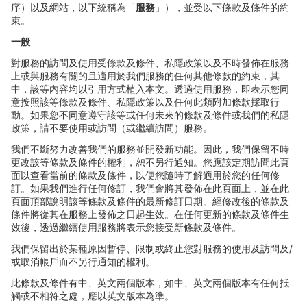
序）以及網站，以下統稱為「
服務
」），並受以下條款及條件的約
束。
一般
對服務的訪問及使用受條款及條件、私隱政策以及不時發佈在服務
上或與服務有關的且適用於我們服務的任何其他條款的約束，其
中，該等
內容均以引用方式植入本文。透過使用服務，即表示您同
意按照該等條款及條件、私隱政策以及任何此類附加條款採取行
動。如果您不同意遵守該等或任何未來的條款及條件或我們的私隱
政策，請不要使用或訪問（或繼續訪問）服務。
我們不斷努力改善我們的服務並開發新功能。因此，我們保留不時
更改該等條款及條件的權利，恕不另行通知。您應該定期訪問此頁
面以
查看當前的條款及條件，以便您隨時了解適用於您的任何修
訂。如果我們進行任何修訂，我們會將其發佈在此頁面上，並在此
頁面頂部說明該等條款及條件的最新修訂日期。經修改後的條款及
條件將從其在服務上發佈之日起生效。在任何更新的條款及條件生
效後，透過繼續使用服務將表示您接受新條款及條件。
我們保留出於某種原因暫停、限制或終止您對服務的使用及訪問及
/
或取消帳
戶而不另行通知的權利。
此條款及條件有中、英文兩個版本，如中、英文兩個版本有任何抵
觸或不相符之處，應以英文版本為準。