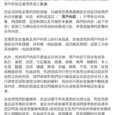
策中的規定處理其個人數據。
您必須採取必要的預防措施，以確保您透過服務提交或提供給我們
的任何數據、
內容、材料或資訊（「
用
戶內容
」）不帶有任何病
毒、間諜軟體、惡意軟體以及可能對本服務、我們的
內容（如下所
述）或第三方網站或任何其他技術構成
污染、有害或破壞性影響的
任何內容。
您應對您在服務及用
戶內容上的行為負責。您保證您的用戶內容不
侵犯任何私隱權、持有權（例如版權、資訊權及商標）或第三方的
其他權利（包括保密權）。
此外，您的用
戶內容不應違反任何法律。用戶內容不得含有有害、
欺詐、威脅、誹謗、引起
尷尬、困擾、侵權、侮辱、煽動性、令人
生畏、騷擾、誹謗、纏擾、褻瀆、淫穢、猥褻、不當、生恨、歧視
或種族歧視、民族歧視、性誘惑或另行受任何適用法律或法規反對
或禁止的的內容。我們保留對我們自行確認違反此規定的任何人進
行調查並採取適當法律行動的權利，包括但不限於從服務中刪除違
規內容，限制此類違反者訪問服務並向合資格當局舉報該名違反
者。
在使用我們的服務時，您必須遵守所有適用的法律法規。對於您因
違反該等條款及條件、違反合約或保修而直接或間接導致的或者與
您訪問及
/
或使用服務有關及
/
或與您提交及用
戶內容的準確性有關或
與之相關的故意、作為或不作為、虛假陳述、疏忽相關的任何傷