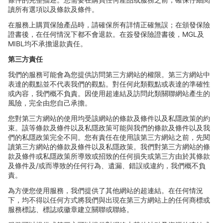
讀所有選項以及條款及條件。
在服務上購買保險
產品時，請確保所有詳情正確無誤；在頒發保險
證書後，在任何情況下都不會退款。在簽發保險證書後，
MGL
及
MIBL
均不承擔退款責任。
第三方責任
我們的服務可能會為您提供訪問第三方網站的權限。第三方網站中
表達的觀點並不代表我們的觀點。對任何此類觀點或表達的準確性
或
內容，我們概不負責。因使用超連結及訪問此類關聯網站產生的
風險，完全由您自己承擔。
您對第三方網站的使用均受該網站的條款及條件以及私隱政策的約
束。該等條款及條件以及私隱政策可能與我們的條款及條件以及我
們的私隱政策完全不同。您有責任在使用該第三方網站之前，先
閱
讀第三方網站的條款及條件以及私隱政策。我們對第三方網站的條
款及條件或私隱政策所導致或招致的任何損失或第三方由於其條款
及條件及
/
或而導致的任何行為、遺漏、錯誤或違約，我們概不負
責。
為方便您使用服務，我們提供了其他網站的超連結。在任何情況
下，均不得以任何方式將我們與出現在第三方網站上的任何商標或
服務標誌、標誌或徽章建立關聯或聯絡。