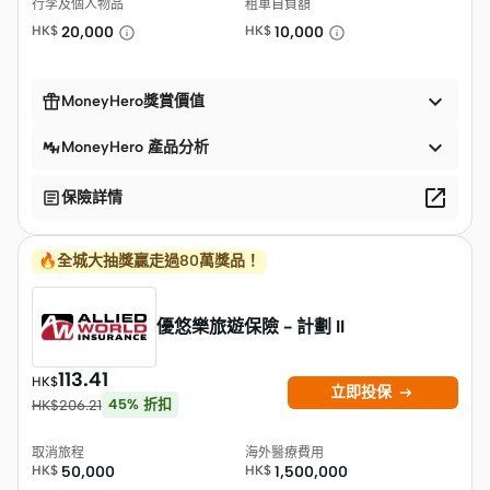
行李及個人物品
租車自負額
HK$
20,000
HK$
10,000


MoneyHero獎賞價值

MoneyHero 產品分析


保險詳情
🔥全城大抽獎贏走過80萬獎品！
優悠樂旅遊保險 - 計劃 II
113.41
HK$

立即投保
45
%
折扣
HK$
206.21
取消旅程
海外醫療費用
HK$
50,000
HK$
1,500,000