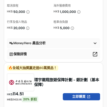
取消旅程
海外醫療費用
HK$
50,000
HK$
1,000,000
行李及個人物品
租車自負額
HK$
20,000
HK$
5,000

MoneyHero 產品分析


保險詳情
🔥全城大抽獎贏走過80萬獎品！
環宇遨翔旅遊保障計劃 - 銀計劃（基本
保障）
114.51
HK$

立即購買
20
%
折扣
HK$
143.14