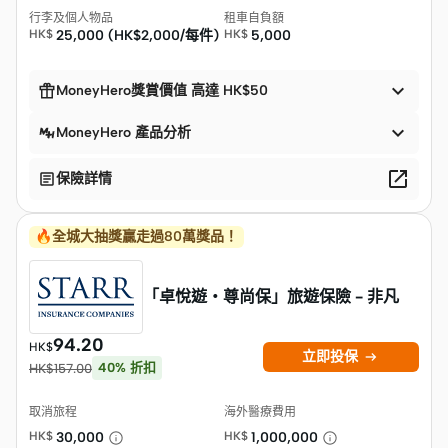
行李及個人物品
租車自負額
HK$
25,000 (HK$2,000/每件)
HK$
5,000


MoneyHero獎賞價值 高達 HK$50

MoneyHero 產品分析


保險詳情
🔥全城大抽獎贏走過80萬獎品！
「卓悅遊・尊尚保」旅遊保險 - 非凡
94.20
HK$

立即投保
40
%
折扣
HK$
157.00
取消旅程
海外醫療費用
HK$
30,000
HK$
1,000,000