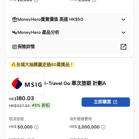


MoneyHero獎賞價值 高達 HK$50

MoneyHero 產品分析


保險詳情
🔥全城大抽獎贏走過80萬獎品！
i-Travel Go 單次旅遊 計劃A
180.03
HK$

立即購買
45
%
折扣
HK$
327.33
取消旅程
海外醫療費用
HK$
50,000
HK$
2,000,000