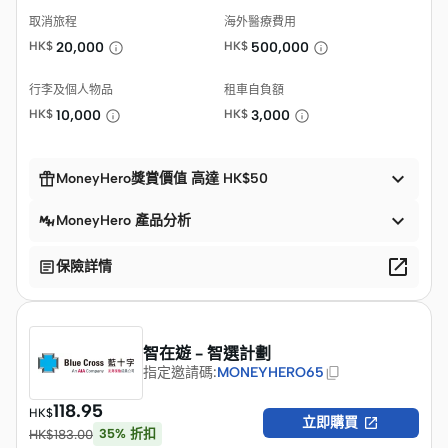
取消旅程
海外醫療費用
HK$
20,000
HK$
500,000
行李及個人物品
租車自負額
HK$
10,000
HK$
3,000


MoneyHero獎賞價值 高達 HK$50

MoneyHero 產品分析


保險詳情
智在遊 - 智選計劃
指定邀請碼
:
MONEYHERO65
118.95
HK$

立即購買
35
%
折扣
HK$
183.00