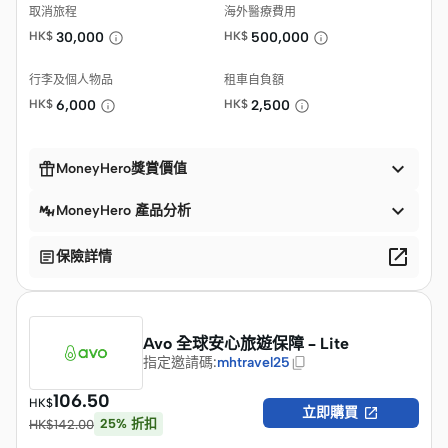
取消旅程
海外醫療費用
HK$
30,000
HK$
500,000
行李及個人物品
租車自負額
HK$
6,000
HK$
2,500


MoneyHero獎賞價值

MoneyHero 產品分析


保險詳情
Avo 全球安心旅遊保障 – Lite
指定邀請碼
:
mhtravel25
106.50
HK$

立即購買
25
%
折扣
HK$
142.00