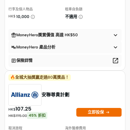
行李及個人物品
租車自負額
HK$
10,000
不適用


MoneyHero獎賞價值 高達 HK$50

MoneyHero 產品分析


保險詳情
🔥全城大抽獎贏走過80萬獎品！
安聯尊貴計劃
107.25
HK$

立即投保
45
%
折扣
HK$
195.00
取消旅程
海外醫療費用