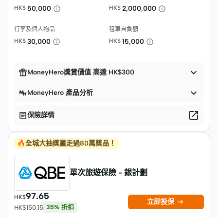
HK$
50,000
HK$
2,000,000
行李及個人物品
租車自負額
HK$
30,000
HK$
15,000


MoneyHero獎賞價值 高達 HK$300

MoneyHero 產品分析


保險詳情
🔥全城大抽獎贏走過80萬獎品！
單次旅遊保險 - 銀計劃
97.65
HK$

立即投保
35
%
折扣
HK$
150.15