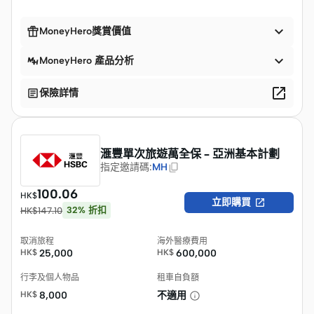


MoneyHero獎賞價值

MoneyHero 產品分析


保險詳情
滙豐單次旅遊萬全保 – 亞洲基本計劃
指定邀請碼
:
MH
100.06
HK$

立即購買
32
%
折扣
HK$
147.10
取消旅程
海外醫療費用
HK$
25,000
HK$
600,000
行李及個人物品
租車自負額
HK$
8,000
不適用