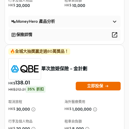
行李及個人物品
租車自負額
HK$
20,000
HK$
10,000

MoneyHero 產品分析


保險詳情
🔥全城大抽獎贏走過80萬獎品！
單次旅遊保險 - 金計劃
138.01
HK$

立即投保
35
%
折扣
HK$
212.21
取消旅程
海外醫療費用
HK$
30,000
HK$
1,000,000
行李及個人物品
租車自負額
HK$
20,000
HK$
5,000