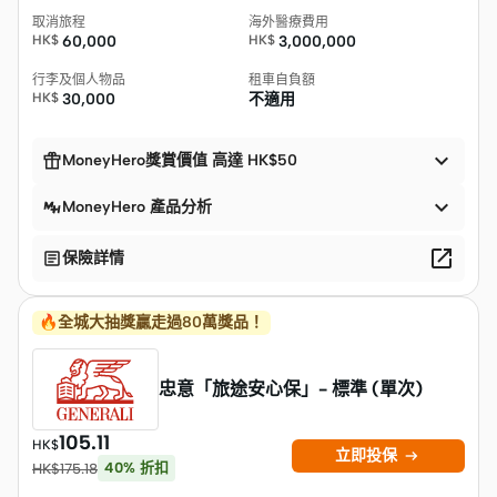
取消旅程
海外醫療費用
HK$
60,000
HK$
3,000,000
行李及個人物品
租車自負額
HK$
30,000
不適用


MoneyHero獎賞價值 高達 HK$50

MoneyHero 產品分析


保險詳情
🔥全城大抽獎贏走過80萬獎品！
忠意「旅途安心保」- 標準 (單次)
105.11
HK$

立即投保
40
%
折扣
HK$
175.18