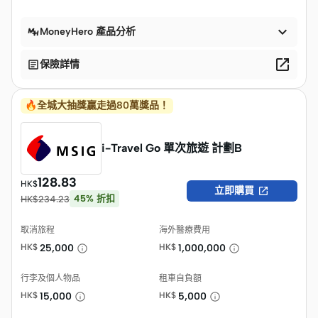

MoneyHero 產品分析


保險詳情
🔥全城大抽獎贏走過80萬獎品！
i-Travel Go 單次旅遊 計劃B
128.83
HK$

立即購買
45
%
折扣
HK$
234.23
取消旅程
海外醫療費用
HK$
25,000
HK$
1,000,000
行李及個人物品
租車自負額
HK$
15,000
HK$
5,000