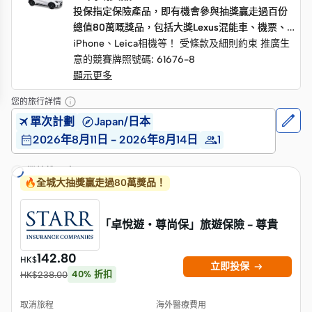
投保指定保險產品，即有機會參與抽獎贏走過百份
投保指定保險產品，即有機會參與抽獎贏走過百份
總值80萬嘅獎品，包括大獎Lexus混能車、機票、
總值80萬嘅獎品，包括大獎Lexus混能車、機票、
iPhone、Leica相機等！ 受條款及細則約束 推廣生
iPhone、Leica相機等！ 受條款及細則約束 推廣生
意的競賽牌照號碼: 61676-8
意的競賽牌照號碼: 61676-8
顯示更多
您的旅行詳情
單次計劃
Japan/日本
2026年8月11日 - 2026年8月14日
1
繼續搜尋中…
🔥全城大抽獎贏走過80萬獎品！
「卓悅遊・尊尚保」旅遊保險 - 尊貴
142.80
HK$

立即投保
40
%
折扣
HK$
238.00
取消旅程
海外醫療費用