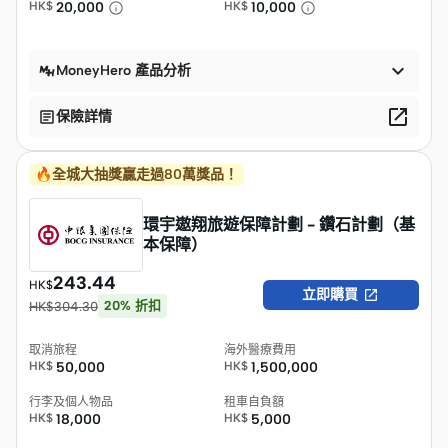
HK$
20,000
HK$
10,000

MoneyHero 產品分析


保險詳情
🔥全城大抽獎贏走過80萬獎品！
環宇遨翔旅遊保障計劃 - 鑽石計劃（基
本保障）
243.44
HK$

立即購買
20
%
折扣
HK$
304.30
取消旅程
海外醫療費用
HK$
50,000
HK$
1,500,000
行李及個人物品
租車自負額
HK$
18,000
HK$
5,000