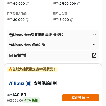
HK$
60,000
HK$
2,500,000
行李及個人物品
租車自負額
HK$
30,000
HK$
5,000


MoneyHero獎賞價值 高達 HK$50

MoneyHero 產品分析


保險詳情
🔥全城大抽獎贏走過80萬獎品！
安聯優越計劃
140.80
HK$

立即投保
45
%
折扣
HK$
256.00