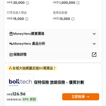
HK$
20,000
HK$
1,000,000
行李及個人物品
租車自負額
HK$
15,000
HK$
10,000


MoneyHero獎賞價值

MoneyHero 產品分析


保險詳情
🔥全城大抽獎贏走過80萬獎品！
保特保險 旅遊保險 - 優質計劃
126.56
HK$

立即投保
20
%
折扣
HK$
158.16