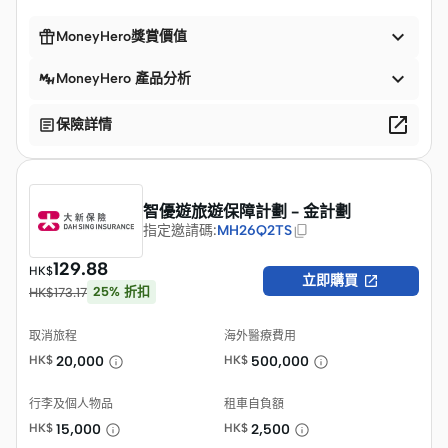


MoneyHero獎賞價值

MoneyHero 產品分析


保險詳情
智優遊旅遊保障計劃 - 金計劃
指定邀請碼
:
MH26Q2TS
129.88
HK$

立即購買
25
%
折扣
HK$
173.17
取消旅程
海外醫療費用
HK$
20,000
HK$
500,000
行李及個人物品
租車自負額
HK$
15,000
HK$
2,500