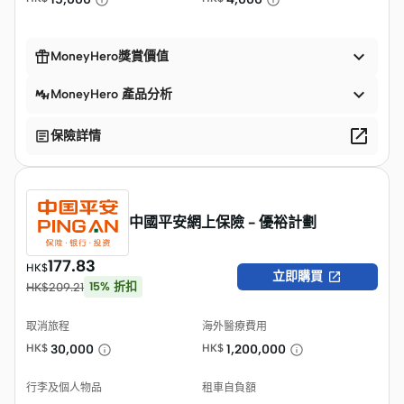


MoneyHero獎賞價值

MoneyHero 產品分析


保險詳情
中國平安網上保險 - 優裕計劃
177.83
HK$

立即購買
15
%
折扣
HK$
209.21
取消旅程
海外醫療費用
HK$
30,000
HK$
1,200,000
行李及個人物品
租車自負額