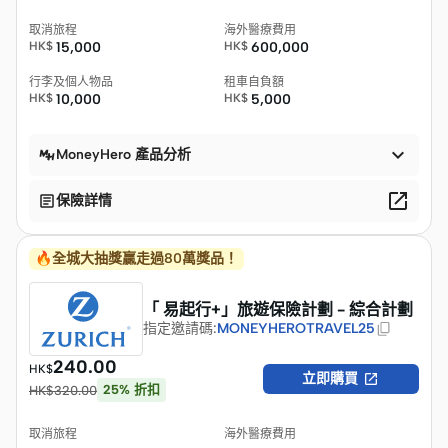
取消旅程
海外醫療費用
HK$
15,000
HK$
600,000
行李及個人物品
租車自負額
HK$
10,000
HK$
5,000

MoneyHero 產品分析


保險詳情
🔥全城大抽獎贏走過80萬獎品！
「 易起行+」旅遊保險計劃 - 綜合計劃
指定邀請碼
:
MONEYHEROTRAVEL25
240.00
HK$

立即購買
25
%
折扣
HK$
320.00
取消旅程
海外醫療費用