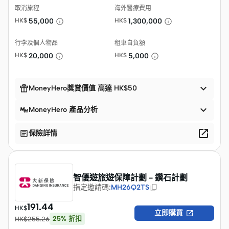
取消旅程
海外醫療費用
HK$
55,000
HK$
1,300,000
行李及個人物品
租車自負額
HK$
20,000
HK$
5,000


MoneyHero獎賞價值 高達 HK$50

MoneyHero 產品分析


保險詳情
智優遊旅遊保障計劃 - 鑽石計劃
指定邀請碼
:
MH26Q2TS
191.44
HK$

立即購買
25
%
折扣
HK$
255.26