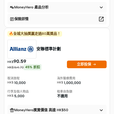

MoneyHero 產品分析


保險詳情
🔥全城大抽獎贏走過80萬獎品！
安聯標準計劃
90.59
HK$

立即投保
45
%
折扣
HK$
164.70
取消旅程
海外醫療費用
HK$
10,000
HK$
1,000,000
行李及個人物品
租車自負額
HK$
5,000
不適用


MoneyHero獎賞價值 高達 HK$50