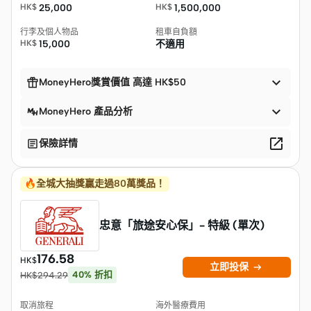
HK$
25,000
HK$
1,500,000
行李及個人物品
租車自負額
HK$
15,000
不適用


MoneyHero獎賞價值 高達 HK$50

MoneyHero 產品分析


保險詳情
🔥全城大抽獎贏走過80萬獎品！
忠意「旅途安心保」- 特級 (單次)
176.58
HK$

立即投保
40
%
折扣
HK$
294.29
取消旅程
海外醫療費用