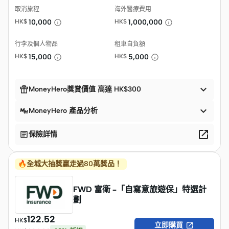
取消旅程
海外醫療費用
HK$
10,000
HK$
1,000,000
行李及個人物品
租車自負額
HK$
15,000
HK$
5,000


MoneyHero獎賞價值 高達 HK$300

MoneyHero 產品分析


保險詳情
🔥全城大抽獎贏走過80萬獎品！ ​
FWD 富衛 –「自寫意旅遊保」特選計
劃
122.52
HK$

立即購買