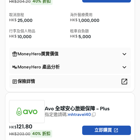
40
%
折扣
HK$
204.20
取消旅程
海外醫療費用
HK$
25,000
HK$
1,000,000
行李及個人物品
租車自負額
HK$
10,000
HK$
5,000


MoneyHero獎賞價值

MoneyHero 產品分析


保險詳情
Avo 全球安心旅遊保障 – Plus
指定邀請碼
:
mhtravel40
121.80
HK$

立即購買
40
%
折扣
HK$
203.00