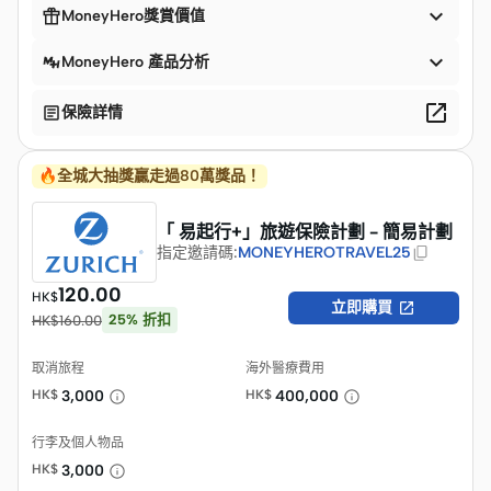


MoneyHero獎賞價值

MoneyHero 產品分析


保險詳情
🔥全城大抽獎贏走過80萬獎品！
「 易起行+」旅遊保險計劃 - 簡易計劃
指定邀請碼
:
MONEYHEROTRAVEL25
120.00
HK$

立即購買
25
%
折扣
HK$
160.00
取消旅程
海外醫療費用
HK$
3,000
HK$
400,000
行李及個人物品
HK$
3,000