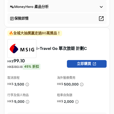

MoneyHero 產品分析


保險詳情
🔥全城大抽獎贏走過80萬獎品！
i-Travel Go 單次旅遊 計劃C
99.10
HK$

立即購買
45
%
折扣
HK$
180.18
取消旅程
海外醫療費用
HK$
3,500
HK$
500,000
行李及個人物品
租車自負額
HK$
5,000
HK$
2,000