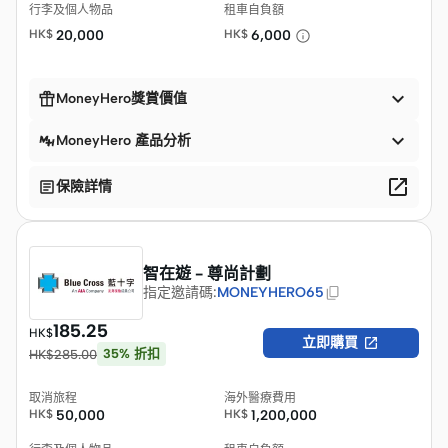
行李及個人物品
租車自負額
HK$
20,000
HK$
6,000


MoneyHero獎賞價值

MoneyHero 產品分析


保險詳情
智在遊 - 尊尚計劃
指定邀請碼
:
MONEYHERO65
185.25
HK$

立即購買
35
%
折扣
HK$
285.00
取消旅程
海外醫療費用
HK$
50,000
HK$
1,200,000