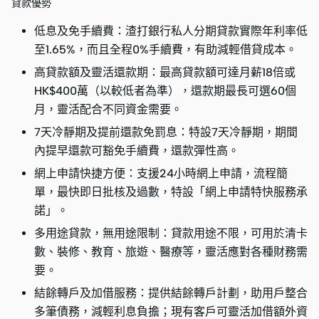
貸款優勢
低息及免手續費：渣打銀行私人分期貸款實際年利率低
至1.65%，而且全程0%手續費，有助減輕借貸成本。
高貸款額及靈活還款期：最高貸款額可達月薪18倍或
HK$400萬（以較低者為準），還款期最長可選60個
月，靈活配合不同資金需要。
7天冷靜期及提前還款免罰息：特設7天冷靜期，期間
內提早還款可豁免手續費，還款彈性高。
網上申請快捷方便：支援24小時網上申請，流程簡
單，最快即日批核及過數，特設「網上申請特快服務承
諾」。
多用途貸款，無用途限制：貸款用途不限，可用於清卡
數、裝修、教育、旅遊、醫療等，靈活應對各種財務需
要。
結餘轉戶及加借服務：提供結餘轉戶計劃，助用戶整合
多筆債務，減輕利息負擔；現有客戶可靈活加借額外資