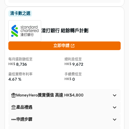
清卡數之選
渣打銀行 結餘轉戶計劃

立即申請
每月還款額低至
總利息低至
HK$
8,736
HK$
9,672
最低實際年利率
手續費低至
4.67 %
HK$
0


MoneyHero獎賞價值 高達 HK$4,800


產品禮遇


申請步驟