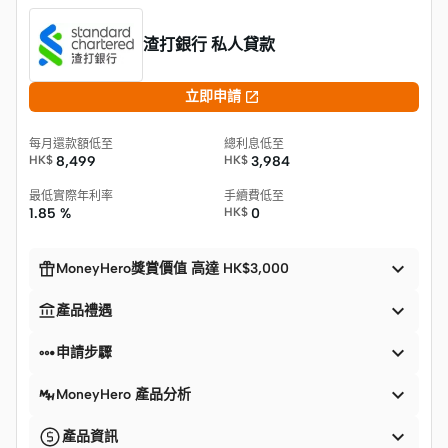
渣打銀行 私人貸款

立即申請
每月還款額低至
總利息低至
HK$
8,499
HK$
3,984
最低實際年利率
手續費低至
1.85 %
HK$
0


MoneyHero獎賞價值 高達 HK$3,000


產品禮遇


申請步驟

MoneyHero 產品分析

產品資訊