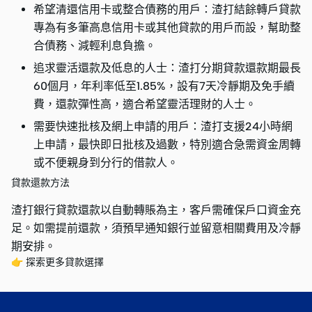
希望清還信用卡或整合債務的用戶：渣打結餘轉戶貸款
專為有多筆高息信用卡或其他貸款的用戶而設，幫助整
合債務、減輕利息負擔。
追求靈活還款及低息的人士：渣打分期貸款還款期最長
60個月，年利率低至1.85%，設有7天冷靜期及免手續
費，還款彈性高，適合希望靈活理財的人士。
需要快速批核及網上申請的用戶：渣打支援24小時網
上申請，最快即日批核及過數，特別適合急需資金周轉
或不便親身到分行的借款人。
貸款還款方法
渣打銀行貸款還款以自動轉賬為主，客戶需確保戶口資金充
足。如需提前還款，須預早通知銀行並留意相關費用及冷靜
期安排。
👉 探索更多貸款選擇