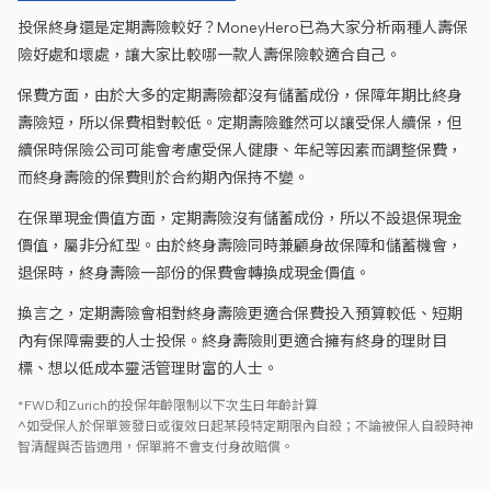
投保終身還是定期壽險較好？MoneyHero已為大家分析兩種人壽保
險好處和壞處，讓大家比較哪一款人壽保險較適合自己。
保費方面，由於大多的定期壽險都沒有儲蓄成份，保障年期比終身
壽險短，所以保費相對較低。定期壽險雖然可以讓受保人續保，但
續保時保險公司可能會考慮受保人健康、年紀等因素而調整保費，
而終身壽險的保費則於合約期內保持不變。
在保單現金價值方面，定期壽險沒有儲蓄成份，所以不設退保現金
價值，屬非分紅型。由於終身壽險同時兼顧身故保障和儲蓄機會，
退保時，終身壽險一部份的保費會轉換成現金價值。
換言之，定期壽險會相對終身壽險更適合保費投入預算較低、短期
內有保障需要的人士投保。終身壽險則更適合擁有終身的理財目
標、想以低成本靈活管理財富的人士。
*FWD和Zurich的投保年齡限制以下次生日年齡計算
^如受保人於保單簽發日或復效日起某段特定期限內自殺；不論被保人自殺時神
智清醒與否皆適用，保單將不會支付身故賠償。