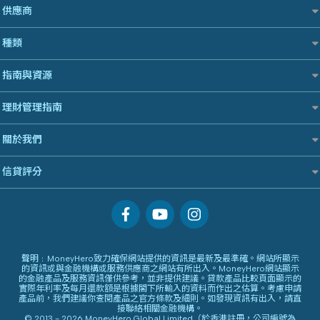
Blue Cross 藍十字
全年周圍飛
股票戶口開戶
Longbridge長橋證券好唔好？
供應商
WeLend 貸款
華盛証券
平安汽車保險
中國平安
手機邊份好
證券行邊間好？
老虎證券好唔好？
X Wallet 貸款
長橋證券
大新銀行
銀行戶口比較
自駕遊比較
港股5隻高息ETF精選
種類
華盛証券好唔好？
ZA Bank
WeBull微牛證券
Generali 忠意
尊尚銀行戶口
相機有得保
什麼是ETF？
漲樂全球通好唔好？
漲樂全球通｜華泰國際
定期存款
HSBC滙豐銀行
Citi Plus
指南與資源
專為孕婦設計的最佳旅遊保險
香港30大高息股排行
IB盈透證券好唔好？
OSL
港元定存
MSIG 三井住友
中信銀行inMotion
最佳滑雪旅遊保險
黃金ETF懶人包
盈立證券 uSMART 好唔好？
StashAway
理財資訊
人民幣定存
理財管理指南
Prudential 保誠
Airwallex銀行
最適合BB的旅遊保險
最值得注意的比特幣ETF
Stashaway好唔好？
Syfe
識慳識賺
美元定存
QBE 昆士蘭
選股策略：五步調查攻略
Hashkey好唔好？
常用相關詞彙
債務管理
關於我們
英鎊定存
Starr
Syfe好唔好？
MoneyHero電子報
投資理財
澳元定存
Zurich 蘇黎世
服務承諾
所有合作銀行或機構
信貸評分
置業安居
網上支援
人生保障
信貸評分指南
精選產品
精明旅遊
換領現金券流程
創業求職
常見問題
專欄文章
條款及細則
聲明﹕MoneyHero致力確保網站提供的資訊是最新及最準確。網站所顯示
的資訊或與金融機構或服務供應商之網站有所出入。MoneyHero網站顯示
編輯守則
的金融產品及服務資訊僅供參考，並非提供建議。貸款產品比較頁面顯示的
實際年利率及每月還款額是根據閣下所輸入的資料而作出之估算。考慮申請
廣告合作
產品前，我們建議你查閱產品之官方條款及細則。如發現資訊有出入，請直
廣告政策
接聯絡相關金融機構。
© 2013 - 2026 MoneyHero Global Limited（於香港註冊，公司編號為