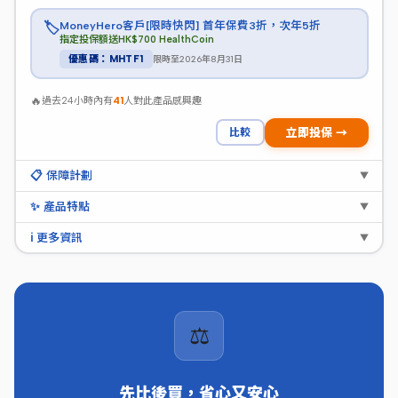
MoneyHero客戶[限時快閃] 首年保費3折，次年5折
🏷️
指定投保額送HK$700 HealthCoin
限時至2026年8月31日
優惠碼：MHTF1
🔥
過去24小時內有
41
人對此產品感興趣
比較
立即投保 →
📋 保障計劃
▼
✨ 產品特點
▼
ℹ️ 更多資訊
▼
⚖️
先比後買，省心又安心