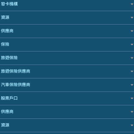
網購優惠
個人貸款有用資訊
發卡機構
Citibank 花旗銀行
免入息貸款
精選外幣網購信用卡
清卡數貸款教學
CNCBI 信銀國際
免TU貸款
Citibank花旗銀行
尊尚信用卡
資源
循環貸款教學
CreFIT 維信
急借錢
AE美國運通
公司信用卡
個人化貸款產品推介 🔥全新
DBS 星展銀行
業主貸款
Black Friday優惠
DBS星展銀行
供應商
電子錢包信用卡
債務重組一覽
DSB 大新銀行
汽車貸款
淘寶付款方式
HSBC滙豐銀行
日本遊信用卡攻略
供樓利息扣稅
Fubon 富邦銀行
八達通自動增值信用卡
緊急貸款比較
一田購物優惠日
保險
Mox
韓國遊信用卡攻略
最佳貸款app
HK Finance 香港信貸
最佳小額貸款比較
SOGO感謝祭
信銀國際
台灣遊信用卡攻略
旅遊保險
HSBC 滙豐銀行貸款
旅遊保險
易批必批貸款
HKTVmall優惠碼
大新銀行
機場貴賓室信用卡
汽車保險
K Cash 貸款
24小時貸款
交稅優惠
恒生銀行
Visa信用卡
日本旅遊保險及資訊
家居保險
旅遊保險供應商
Mox 銀行
最佳循環貸款
酒店優惠碼
Standard Chartered渣打銀行
萬事達卡
泰國旅遊保險及資訊
家傭保險
National Resources 中潤物業按揭
機票優惠碼
安信EarnMORE
AXA 安盛
銀聯信用卡
台灣旅遊保險及資訊
汽車保險供應商
寵物保險
OCBC 華僑銀行
AEON
AIG 美亞
高獎賞信用卡推薦
韓國旅遊保險及資訊
定期人壽保險
PrimeCredit 安信信貸
大新汽車保險
東亞銀行
Allianz 安聯
股票戶口
酒店信用卡
歐洲旅遊保險及資訊
危疾保險
Promise 邦民日本財務
中銀汽車保險
SIM
Allied World 世聯
越南旅遊保險及資訊
年金資訊
Rabbit Credit月兔信貸
富途證券
Allianz安聯汽車保險
供應商
Airwallex信用卡
Avo
澳洲旅遊保險及資訊
樓宇火險
Standard Chartered 渣打銀行
IB盈透證券
bolttech保障汽車保險
中國銀行
長者嘆世界
富途牛牛好唔好？
UA 亞洲聯合財務
老虎證券
資源
Zurich蘇黎世汽車保險
Bolttech 保特
家庭親子遊
Webull微牛證券好唔好？
WeLab Bank
uSMART 盈立證券
QBE昆士蘭汽車保險