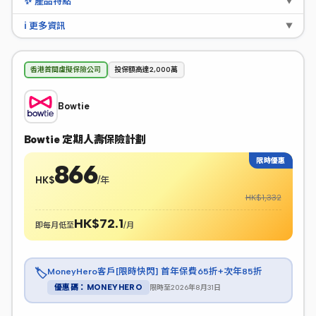
✨ 產品特點
▼
ℹ️ 更多資訊
▼
香港首間虛擬保險公司
投保額高達2,000萬
Bowtie
Bowtie 定期人壽保險計劃
限時優惠
866
HK$
/年
HK$1,332
HK$72.1
即每月低至
/月
MoneyHero客戶[限時快閃] 首年保費65折+次年85折
🏷️
限時至2026年8月31日
優惠碼：MONEYHERO