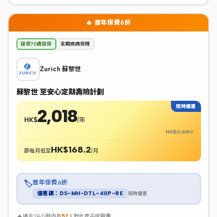
🔥 首年保費6折
接受70歲投保
末期疾病保障
Zurich 蘇黎世
蘇黎世 至安心定期壽險計劃
限時優惠
2,018
HK$
/年
HK$2,689
HK$168.2
即每月低至
/月
首年保費6折
🏷️
限時優惠
優惠碼：DS-MH-DTL-40P-RE
🔥
過去24小時內有
52
人對此產品感興趣