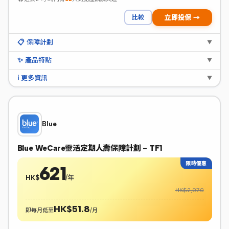
比較
立即投保 →
📋 保障計劃
▼
✨ 產品特點
▼
ℹ️ 更多資訊
▼
Blue
Blue WeCare靈活定期人壽保障計劃 - TF1
限時優惠
621
HK$
/年
HK$2,070
HK$51.8
即每月低至
/月