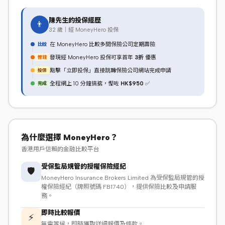
陳先生的投保經歷
👨
32 歲｜經 MoneyHero 投保
比較
在 MoneyHero 比較多間保險公司定期壽險
慳錢
發現經 MoneyHero 投保可享首年
3折
優惠
投保
點擊「立即投保」直接跳轉保險公司網站完成申請
完成
全程網上 10 分鐘搞掂，慳咗
HK$950
✅
為什麼選擇 MoneyHero？
香港用戶信賴的金融比較平台
受保監局規管的授權保險經紀
🛡️
MoneyHero Insurance Brokers Limited 為受保監局規管的授
權保險經紀（牌照號碼 FB1740），提供保險比較及申請服
務。
即時比較報價
⚡
無需等候，即時獲取詳細報價及條款。