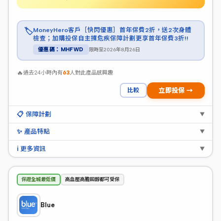
MoneyHero客戶［快閃優惠］首年保費2折，送2次身體
🏷️
檢查；加購投保自主揀危疾保障計劃更享首年保費3折!!
限時至2026年8月26日
優惠碼：MHFWD
🔥
過去24小時內有
63
人對此產品感興趣
比較
立即投保 →
📋 保障計劃
▼
✨ 產品特點
▼
ℹ️ 更多資訊
▼
保證全城最低價
高血壓高膽固醇都可受保
Blue