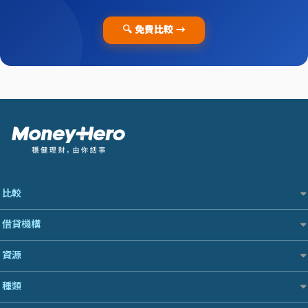
🔍
免費比較 →
比較
私人貸款比較
借貸機構
稅季/稅務貸款
BEA 東亞銀行
網上貸款
資源
BOC 中國銀行
結餘轉戶(清卡數貸款)
如何申請個人貸款
Cashing Pro 優尚信貸
種類
銀行貸款
如何管理個人貸款
CCB(Asia) 中國建設銀行 (亞洲)
財務公司貸款