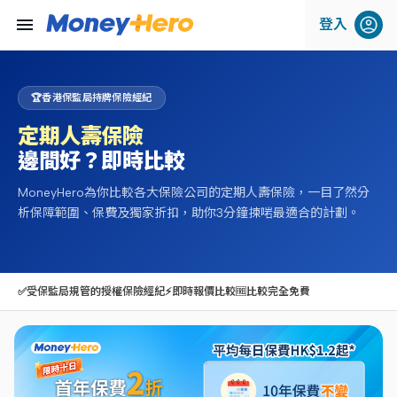
menu
登入
🏆
香港保監局持牌保險經紀
定期人壽保險
邊間好？即時比較
MoneyHero為你比較各大保險公司的定期人壽保險，一目了然分
析保障範圍、保費及獨家折扣，助你3分鐘揀啱最適合的計劃。
✅
受保監局規管的授權保險經紀
⚡
即時報價比較
🆓
比較完全免費