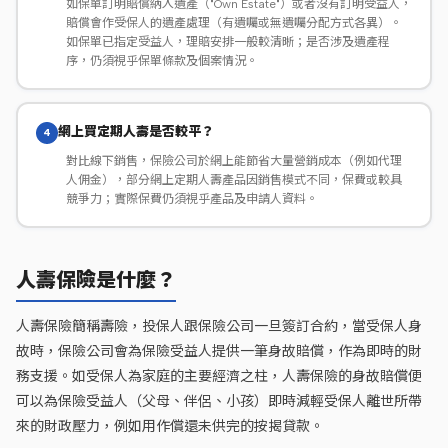
如保單訂明賠償納入遺產（"Own Estate"）或者沒有訂明受益人，
賠償會作受保人的遺產處理（有遺囑或無遺囑分配方式各異）。
如保單已指定受益人，理賠安排一般較清晰；是否涉及遺產程
序，仍須視乎保單條款及個案情況。
網上買定期人壽是否較平？
4
對比線下銷售，保險公司於網上能節省大量營銷成本（例如代理
人佣金），部分網上定期人壽產品因銷售模式不同，保費或較具
競爭力；實際保費仍須視乎產品及申請人資料。
人壽保險是什麼？
人壽保險簡稱壽險，投保人跟保險公司一旦簽訂合約，當受保人身
故時，保險公司會為保險受益人提供一筆身故賠償，作為即時的財
務支援。如受保人為家庭的主要經濟之柱，人壽保險的身故賠償便
可以為保險受益人（父母、伴侶、小孩）即時減輕受保人離世所帶
來的財政壓力，例如用作償還未供完的按揭貸款。