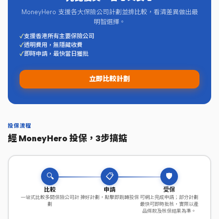
MoneyHero 支援各大保險公司計劃並排比較，看清差異做出最
明智選擇。
✓
支援香港所有主要保險公司
✓
透明費用，無隱藏收費
✓
即時申請，最快當日獲批
立即比較計劃
投保流程
經 MoneyHero 投保，3步搞掂
🔍
📋
🛡️
比較
申請
受保
一站式比較多間保險公司計
揀好計劃，點擊即跳轉投保
可網上完成申請；部分計劃
劃
最快可即時批核，實際以產
品條款及核保結果為準。