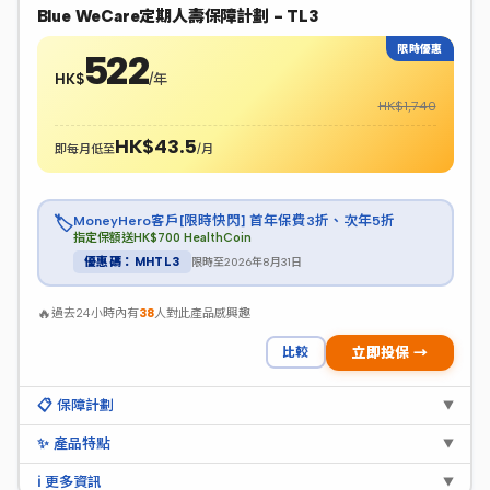
Blue WeCare定期人壽保障計劃 - TL3
限時優惠
522
HK$
/年
HK$1,740
HK$43.5
即每月低至
/月
MoneyHero客戶[限時快閃] 首年保費3折、次年5折
🏷️
指定保額送HK$700 HealthCoin
限時至2026年8月31日
優惠碼：MHTL3
🔥
過去24小時內有
38
人對此產品感興趣
比較
立即投保 →
📋 保障計劃
▼
✨ 產品特點
▼
ℹ️ 更多資訊
▼