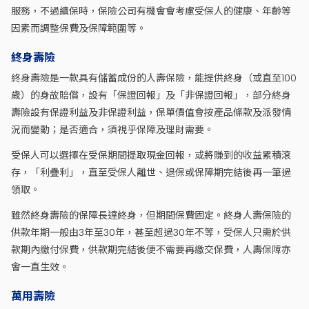
服務，不過續保時，保險公司有機會會考慮受保人的健康、年齡等
因素而調整保費及保障範圍等。
終身壽險
終身壽險是一款具有儲蓄成份的人壽保險，能提供終身（或直至100
歲）的身故賠償，設有「保證回報」及「非保證回報」，部分終身
壽險設有保證利益及非保證利益，保單價值會按產品條款及派發情
況而變動；是否適合，須視乎保障及理財需要。
受保人可以選擇在受保期間提取現金回報，或將賺到的收益累積滾
存，「利疊利」，直至受保人離世、退保或保障期完結後再一筆過
領取。
雖然終身壽險的保障長達終身，但期間保費固定。終身人壽保險的
供款年期一般由3年至30年，甚至超過30年不等，受保人只需於供
款期內繳付保費，供款期完結後便不需要再繳交保費，人壽保障亦
會一直生效。
萬用壽險