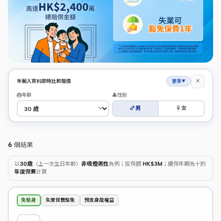
✕
🎯
輸入資料即時比較報價
更多
▼
🎂
年齡
👤
性別
♂
男
♀
女
6
個結果
以
30歲
（上一次生日年齡）
非吸煙男性
為例；投保額
HK$3M
；續保年期為十的
年度保費
計算
免驗身
失業保費豁免
預支身故權益