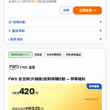
🔥
過去24小時內有
47
人對此產品感興趣
比較
立即投保 →
📋 保障計劃
▼
✨ 產品特點
▼
ℹ️ 更多資訊
▼
總賠償高達300%
免驗身
失業保費豁免
預支身故權益
FWD 富衛
FWD 自主保(升級版)定期保障計劃 — 特等級別
限時優惠
420
HK$
/年
HK$2,100
HK$35
即每月低至
/月