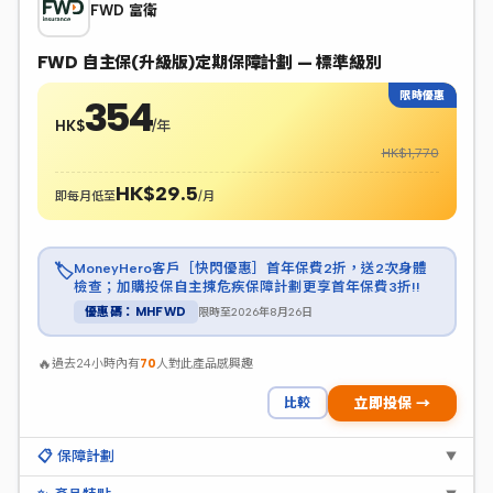
FWD 富衛
FWD 自主保(升級版)定期保障計劃 — 標準級別
限時優惠
354
HK$
/年
HK$1,770
HK$29.5
即每月低至
/月
MoneyHero客戶［快閃優惠］首年保費2折，送2次身體
🏷️
檢查；加購投保自主揀危疾保障計劃更享首年保費3折!!
限時至2026年8月26日
優惠碼：MHFWD
🔥
過去24小時內有
70
人對此產品感興趣
比較
立即投保 →
📋 保障計劃
▼