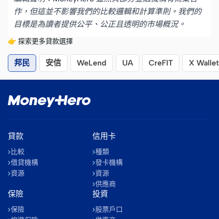
作，但這並不影響我們的比較邏輯和計算準則。我們的
目標是為讀者提供公平、公正且透明的市場概況。
👉 探索更多貸款選擇
邦民
安信
WeLend
UA
CreFIT
X Wallet
貸款
信用卡
比較
種類
借貸機構
發卡機構
資源
資源
供應商
保險
投資
保險
股票戶口