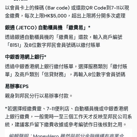
以會員卡上的條碼 (Bar code) 或還款QR Code到7-11以現
金繳費，每次上限HK$5,000，超出上限將分開多次處理
銀通 (JETCO) 自動櫃員機 「繳費易」*
透過銀通自動櫃員機的「繳費易」還款，輸入商戶編號
「8151」及8位數字邦民會員號碼以繳付賬單
中銀香港網上銀行*
透過中銀香港網上銀行繳付賬單，選擇服務類別「繳付賬
單」及商戶類別「信貸財務」，再輸入8位數字會員號碼
易辦事EPS
親身到邦民分行以易辦事付款。
*若選擇經繳費靈、7-11便利店、自動櫃員機或中銀香港網
上銀行繳費，一般需時一至三個工作天才反映至邦民公司系
統，建議客戶留下繳費收據或參考編號作日後核對之用。
編輯聲明：MoneyHero 雖然與部分金融機構有商業合