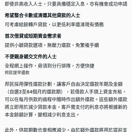
即使非高收入人士，只要具備穩定入息，亦有機會成功申請
希望整合卡數或清還其他貸款的人士
可考慮結餘轉戶貸款，以更低利率還清現有債務
首次借貸或短期資金需求者
提供小額貸款選項，無壓力還款，免繁複手續
不便親身遞交文件的人士
全程網上操作，毋須到分行排隊，方便快捷
邦民提早還款
邦民採用彈性還款計劃，讓客戶自由決定還款年期及金額
（自選3至84個月的還款期），若借款人手頭上資金充裕，
可以在每月供款的過程中隨時作出額外還款。這些額外還款
將立即用於減少貸款本金，客戶需支付的利息亦將根據新的
本金餘額計算，變相減少利息支出。
此外，供款期數也會相應減少。由於額外還款將用於提前支