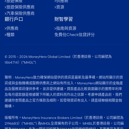
旅遊保險
供應商
旅遊保險供應商
資源
汽車保險供應商
銀行戶口
財智學習
供應商
指南與資源
種類
免費任Check信貸評分
© 2015 -
2026
MoneyHero Global Limited（於香港註冊，公司編號為
1864714）(“MHGL”)
聲明﹕MoneyHero致力確保網站提供的資訊是最新及最準確。網站所顯示的資
訊或與金融機構或服務供應商之網站有所出入。MoneyHero網站顯示的金融產
品及服務資訊僅供參考，並非提供建議。貸款產品比較頁面顯示的實際年利率
及每月還款額是根據閣下所輸入的資料而作出之估算。考慮申請產品前，我們
建議你查閱產品之官方條款及細則。如發現資訊有出入，請直接聯絡相關金融
機構。
版權所有。MoneyHero Insurance Brokers Limited（於香港註冊，公司編號為
2196683）(”MHIBL”) 為MHGL全資擁有的子公司。 MHIBL於香港註冊，公司編