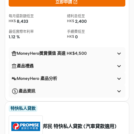

立即申請
每月還款額低至
總利息低至
HK$
8,433
HK$
2,400
最低實際年利率
手續費低至
1.12 %
HK$
0


MoneyHero獎賞價值 高達 HK$4,500


產品禮遇

MoneyHero 產品分析

產品資訊
特快私人貸款
邦民 特快私人貸款 (汽車貸款適用)