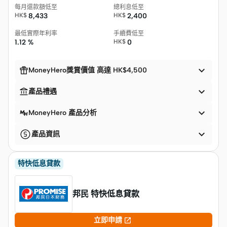
每月還款額低至
總利息低至
HK$
8,433
HK$
2,400
最低實際年利率
手續費低至
1.12 %
HK$
0


MoneyHero獎賞價值 高達 HK$4,500


產品禮遇

MoneyHero 產品分析

產品資訊
特快低息貸款
邦民 特快低息貸款

立即申請