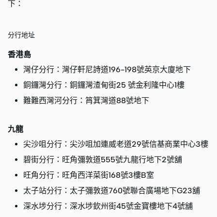
下：
分行地址
香港島
灣仔分行：灣仔軒尼詩道196-198號英京大廈地下
銅鑼灣分行：銅鑼灣渣甸街25 號金利隆中心1樓
難難西灣河分行：筲箕灣道88號地下
九龍
尖沙咀分行：尖沙咀加連威老道29號信基商業中心3樓
碧街分行：旺角彌敦道555號九龍行地下2號舖
旺角分行：旺角西洋菜街168號3樓B室
太子站分行：太子彌敦道760號聯合廣場地下G23舖
深水埗分行：深水埗欽州街45號金寶樓地下4號舖