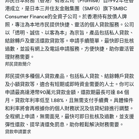
邦民日本財務（香港）有限公司（Promise）自1992年在香
港成立，是日本三井住友金融集團（SMFG）旗下SMBC
Consumer Finance的全資子公司。於香港持有放債人牌
照，專注為本地市民提供快捷、靈活的個人貸款服務。公司
以「透明、誠信、以客為本」為宗旨，產品包括私人貸款、
結餘轉戶及靈活還款貸款等。申請手續簡單，最快即日批核
過數，並設有網上及電話申請服務，方便快捷，助你靈活管
理財務需要。
邦民貸款簡介
邦民提供多種個人貸款產品，包括私人貸款、結餘轉戶貸款
及小額貸款等，適合有短期或即時資金需要的人士。你可以
申請最高達港幣90萬元貸款金額，還款期最長可達 84 個
月。貸款年利率低至 1.88%，且無需支付手續費。具體條件
和利率將會再根據你的個人財務狀況及信貸紀錄進行調整。
全程網上申請，無需面見，最快可即日批核及過數，並支援
彈性還款、提早清還免罰息，助你輕鬆解決財務需要。
貸款申請要求