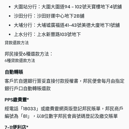
大圍站分行：大圍大圍道94 - 102號天寶樓地下4號舖
沙田分行：沙田好運中心地下2B舖
大埔分行：大埔墟廣福道41-43號美德大廈地下1號舖
上水分行：上水新豐路103號地下
貸款還款方法
邦民接受6種還款方法：
6種貸款還款方法
自動轉賬
客戶於自選銀行簽妥直接付款授權書，邦民便會每月由指定
銀行戶口自動轉賬還款
PPS繳費靈*
經電話「18033」或繳費靈網頁版登記邦民賬單，邦民商戶
編號為「81」，以8位數字邦民會員號碼登記及繳交賬單
7-11便利店*