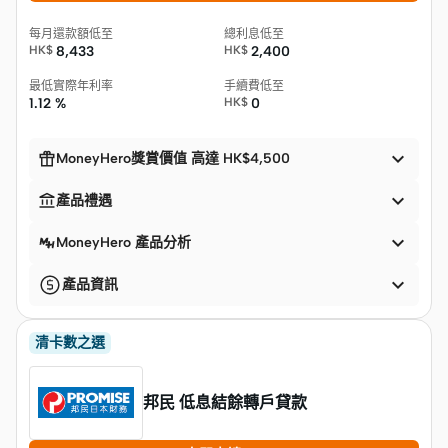
每月還款額低至
總利息低至
HK$
8,433
HK$
2,400
最低實際年利率
手續費低至
1.12 %
HK$
0


MoneyHero獎賞價值 高達 HK$4,500


產品禮遇

MoneyHero 產品分析

產品資訊
清卡數之選
邦民 低息結餘轉戶貸款