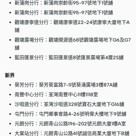
新蒲崗分行：新蒲崗崇齡街95-97號地下1號舖
新蒲崗分行：新蒲崗崇齡街95-97號地下1號舖
觀塘康寧道分行：觀塘康寧道22-24號康寧大廈地下A
鋪
觀塘廣場分行：觀塘開源道68號觀塘廣場地下G6及G7
舖
藍田匯景分行：藍田匯景道8號匯景廣場第4層2S舖
新界
葵芳分行：葵芳葵富路7-11號葵涌廣場3樓87A舖
南豐中心分行：荃灣南豐中心11樓1118室
沙咀道分行：荃灣沙咀道328號寶石大廈地下G16舖
屯門分行：屯門鄉事會路4-26號明偉大樓地下9號舖
元朗分行：元朗青山公路196-202號元朗大廈1樓A室
大棠站分行：元朗青山公路41號誠信商業大廈地下B舖