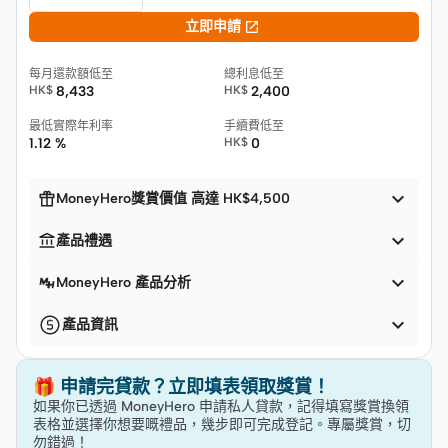

立即申請
每月還款額低至
總利息低至
HK$
8,433
HK$
2,400
最低實際年利率
手續費低至
1.12 %
HK$
0


MoneyHero獎賞價值 高達 HK$4,500


產品禮遇

MoneyHero 產品分析

產品資訊
🎁 申請完貸款？立即填表領取獎賞！
如果你已透過 MoneyHero 申請私人貸款，記得填寫獎賞換領
表格並選擇你想要嘅禮品，幾步即可完成登記。專屬獎賞，切
勿錯過！