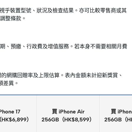
際折抵額視乎裝置型號、狀況及檢查結果。亦可比較零售商或其
調整條款。
期、預繳、行政費及增值服務。若本身不需要相關月費
卡公開的網購回贈率及上限估算。表內金額未計迎新獎賞、
分類差異。
Phone 17
買 iPhone Air
買 iPhon
HK$6,899）
256GB（HK$8,599）
256GB（H