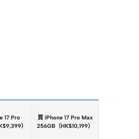
e 17 Pro
買 iPhone 17 Pro Max
K$9,399）
256GB（HK$10,199）