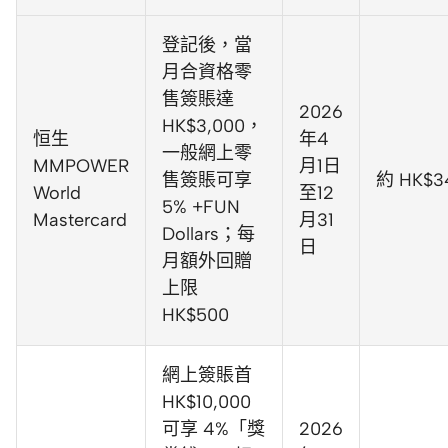
登記後，當
月合資格零
售簽賬達
2026
HK$3,000，
恒生
年4
一般網上零
MMPOWER
月1日
售簽賬可享
約 HK$3
World
至12
5% +FUN
Mastercard
月31
Dollars；每
日
月額外回贈
上限
HK$500
網上簽賬首
HK$10,000
可享 4%「獎
2026