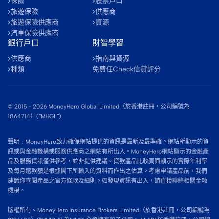
保險
股票戶口
旅遊保險
供應商
旅遊保險供應商
資源
汽車保險供應商
銀行戶口
財智學習
供應商
指南與資源
種類
免費任Check信貸評分
© 2015 -
2026
MoneyHero Global Limited（於香港註冊，公司編號為
1864714）(“MHGL”)
聲明﹕MoneyHero致力確保網站提供的資訊是最新及最準確。網站所顯示的資
訊或與金融機構或服務供應商之網站有所出入。MoneyHero網站顯示的金融產
品及服務資訊僅供參考，並非提供建議。貸款產品比較頁面顯示的實際年利率
及每月還款額是根據閣下所輸入的資料而作出之估算。考慮申請產品前，我們
建議你查閱產品之官方條款及細則。如發現資訊有出入，請直接聯絡相關金融
機構。
版權所有。MoneyHero Insurance Brokers Limited（於香港註冊，公司編號為