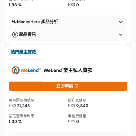
1.88 %
HK$
0

MoneyHero 產品分析

產品資訊
熱門業主貸款
WeLend 業主私人貸款

立即申請
每月還款額低至
總利息低至
HK$
21,243
HK$
9,840
最低實際年利率
手續費低至
1.00 %
HK$
0