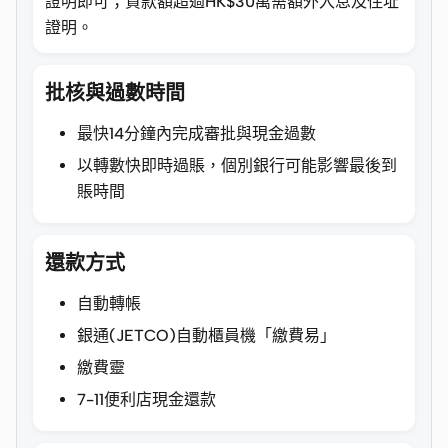
證明即可；貸款額超過HK$30萬需額外入息及住址
證明。
批核與過數時間
最快14分鐘內完成審批與現金過數
以轉數快即時過賬，個別銀行可能影響最後到
賬時間
還款方式
自動轉帳
銀通(JETCO)自動櫃員機「繳費易」
繳費靈
7-11便利店現金還款