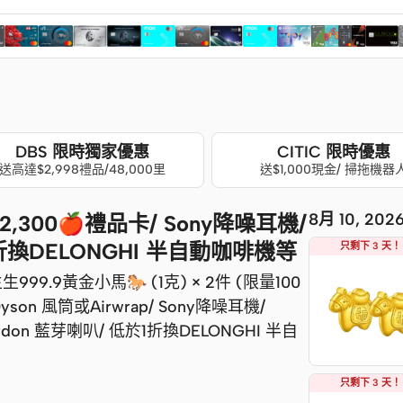
DBS 限時獨家優惠
CITIC 限時優惠
送高達$2,998禮品/48,000里
送$1,000現金/ 掃拖機器
8月 10, 2
300🍎禮品卡/ Sony降噪耳機/
於1折換DELONGHI 半自動咖啡機等
只剩下 3 天！
生999.9黃金小馬🐎 (1克) × 2件 (限量100
Dyson 風筒或Airwrap/ Sony降噪耳機/
 Kardon 藍芽喇叭/ 低於1折換DELONGHI 半自
只剩下 3 天！