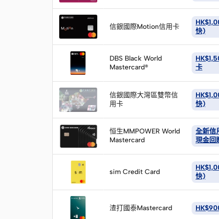
請
立
即
HK$1
信銀國際Motion信用卡
申
快)
請
立
即
DBS Black World
HK$1,5
Mastercard®
申
卡
請
立
即
信銀國際大灣區雙幣信
HK$1
用卡
申
快)
請
立
即
恒生MMPOWER World
全新信用
Mastercard
申
現金回贈
請
立
即
HK$1
sim Credit Card
申
快)
請
立
即
渣打國泰Mastercard
HK$90
申