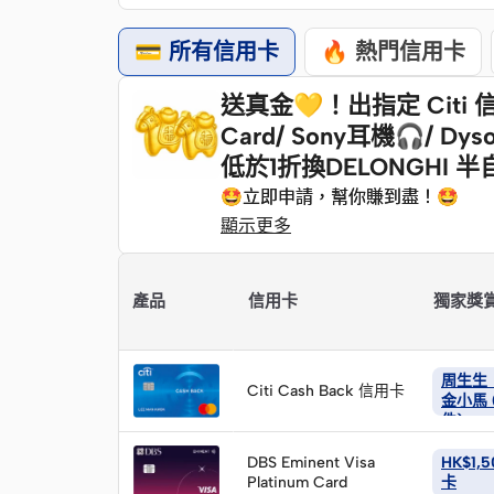
💳 所有信用卡
🔥 熱門信用卡
送真金💛！出指定 Citi 信用
Card/ Sony耳機🎧/ Dy
低於1折換DELONGHI
🤩立即申請，幫你賺到盡！🤩
🤩立即申請，幫你賺到盡！🤩
顯示更多
「快速摘要」
產品
信用卡
獨家獎
立
即
周生生「
Citi Cash Back 信用卡
申
金小馬 (
件)
請
立
即
DBS Eminent Visa
HK$1,5
Platinum Card
申
卡