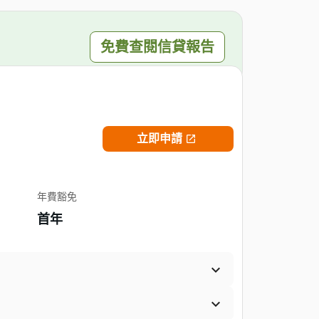
免費查閱信貸報告
立即申請

年費豁免
首年

