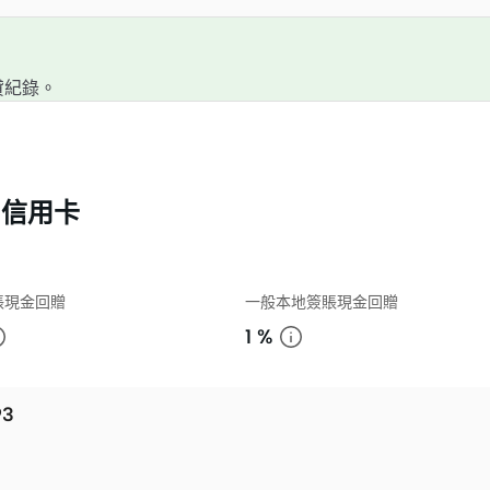
貸紀錄。
ck 信用卡
賬現金回贈
一般本地簽賬現金回贈
1 %
93