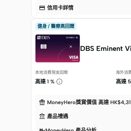

信用卡詳情
健身 / 醫療高回贈
DBS Eminent Vi
本地消費現金回贈
海外消
高達
1 %
高達
5

MoneyHero獎賞價值 高達 HK$4,31

產品禮遇
MoneyHero 產品分析