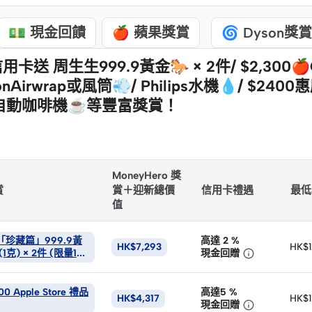
💵 現金回饋
🍎 蘋果獎賞
🌀 Dyson獎賞
卡送 周生生999.9黃金🐎 × 2件/ $2,300🍎G
sonAirwrap或風筒💨/ Philips水機💧/ $240
 半自動咖啡機☕等豐富獎賞！
MoneyHero 獎
賞
賞＋迎新總價
信用卡禮遇
最低
值
珍藏篇」999.9黃
高達 2
%
HK$7,293
HK$1

1克) × 2件 (限量100
現金回贈
00 Apple Store 禮品
高達5
%
HK$4,317
HK$1

現金回贈