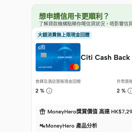
想申請信用卡更順利？
了解貸款機構點睇你嘅信貸狀況，唔影響信
大額消費無上限現金回贈
Citi Cash Ba
食肆及酒店簽賬現金回贈
外幣簽
2 %
2 %

MoneyHero獎賞價值 高達 HK$7,2
MoneyHero 產品分析