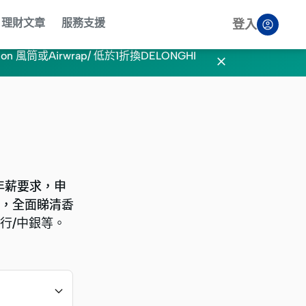
理財文章
服務支援
登入
n 風筒或Airwrap/ 低於1折換DELONGHI

年薪要求，申
年薪要求，申
果，全面睇清香
果，全面睇清香
建行/中銀等。
建行/中銀等。