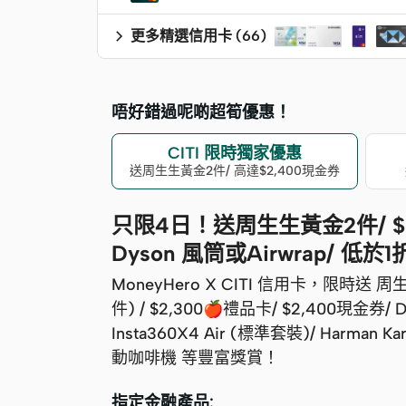
請
更多精選信用卡
(
66
)
唔好錯過呢啲超筍優惠！
CITI 限時獨家優惠
送周生生黃金2件/ 高達$2,400現金券
只限4日！送周生生黃金2件/ $2,
Dyson 風筒或Airwrap/ 低
MoneyHero X CITI 信用卡，限時送 周生
件) / $2,300🍎禮品卡/ $2,400現金券/ 
Insta360X4 Air (標準套裝)/ Harman
動咖啡機 等豐富獎賞！
指定金融產品: