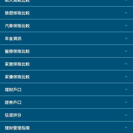
私人貸款比較
熱門信用卡
個人化貸款產品推介 🔥全新
旅遊保險比較
飛行里數信用卡
私人貸款
現金回贈信用卡
旅遊保險
汽車保險比較
熱門貸款
八達通自動增值信用卡
新冠肺炎旅遊保險
私人分期貸款
汽車保險
年金資訊
機場貴賓室信用卡
日本旅遊保險及資訊
稅務貸款
電動車保險2026
網上購物信用卡
泰國旅遊保險及資訊
年金資訊
醫療保險比較
財務公司貸款
餐飲回贈信用卡
旅遊保險公司
結餘轉戶
自願醫保計劃
低門檻/學生信用卡
家居保險比較
旅遊保險指南
汽車貸款
信用卡迎新禮品
旅遊保險資料資源
家居保險
循環貸款/私人透支
家傭保險比較
銀聯信用卡
業主貸款
家傭保險
電子錢包信用卡
理財戶口
中小企貸款
尊尚信用卡
銀行戶口
銀行貸款
證券戶口
公司卡
定期存款
小額貸款
熱門投資戶口
Visa信用卡
信貸評分
電子錢包
易批貸款
港股證券戶口
萬事達卡
信貸評分指南
特快貸款
理財管理指南
新股認購服務
信用卡合作銀行或機構