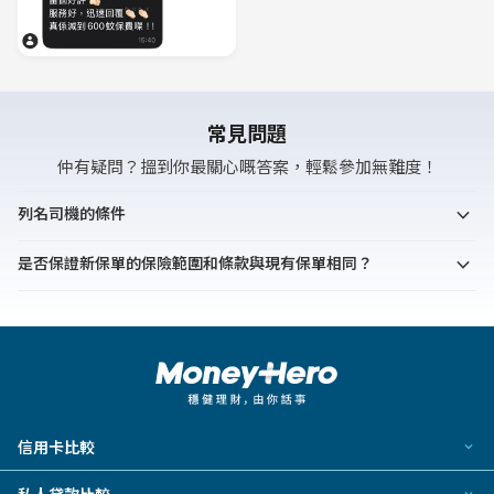
常見問題
仲有疑問？搵到你最關心嘅答案，輕鬆參加無難度！
expand_more
列名司機的條件
expand_more
是否保證新保單的保險範圍和條款與現有保單相同？
信用卡比較
所有信用卡