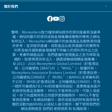
免露面貸款
美股證券戶口
BLOG
信用卡最新優惠
關於我們
私人貸款指引
智能投資平台
常用相關詞彙
服務承諾
私人貸款常見問題
基金投資戶口
MoneyHero電子報
網上支援
私人貸款相關常用詞彙
所有合作銀行或機構
精選產品
私人貸款銀行或機構
聲明﹕MoneyHero致力確保網站提供的資訊是最新及最準
換領現金券流程
確。網站所顯示的資訊或與金融機構或服務供應商之網站
有所出入。MoneyHero網站顯示的金融產品及服務資訊僅
常見問題
供參考，並非提供建議。貸款產品比較頁面顯示的實際年
條款及細則
利率及每月還款額是根據閣下所輸入的資料而作出之估
算。考慮申請產品前，我們建議你查閱產品之官方條款及
編輯守則
細則。如發現資訊有出入，請直接聯絡相關金融機構。
廣告合作
© 2013 - 2026 MoneyHero Global Limited（於香港註
冊，公司編號為 1864714）(“MHGL”)。版權所有。
廣告政策
MoneyHero Insurance Brokers Limited（於香港註冊，
公司編號為2196683）(”MHIBL”) 為MHGL全資擁有的
私隱政策
子公司。 MHIBL於香港註冊，公司編號為2196683，亦為
加入我們
一間許可編號為FB1740的授權保險經紀，其業務是為客戶
安排保險產品及服務。 MHGL不是保險公司，代理人或經
媒體報導
紀。除了向虛擬保險公司提供營銷服務外，MHGL不會從
事保險業務。本網站所顯示，提供或提及的所有與保險有
關的活動均由MHIBL以經紀人身分提供。閣下使用我們的
網站表明接受 我們的
使用條款
和
私隱政策
。