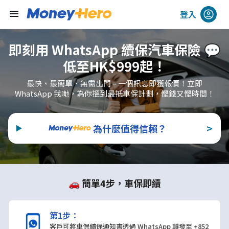
menu
登入
即刻用 WhatsApp 續保汽車保險 💬
低至HK$999起！
最快、最簡單、無需出門 – 一個訊息即獲報價！立即
WhatsApp 我哋，為你搵到最抵車保計劃，慳錢又慳時間！
>
為什麼值得信賴？
🚗 簡單4步，車保即續
第1步：
客戶可將車保續保通知書透過 WhatsApp 轉發至 +852