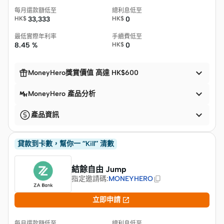
每月還款額低至
總利息低至
HK$
33,333
HK$
0
最低實際年利率
手續費低至
8.45 %
HK$
0


MoneyHero獎賞價值 高達 HK$600

MoneyHero 產品分析

產品資訊
貸款到卡數，幫你一 “Kill” 清數
結餘自由 Jump
指定邀請碼
:
MONEYHERO

立即申請
每月還款額低至
總利息低至