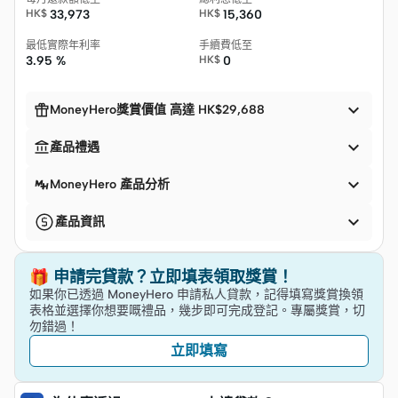
HK$
33,973
HK$
15,360
最低實際年利率
手續費低至
3.95 %
HK$
0


MoneyHero獎賞價值 高達 HK$29,688


產品禮遇

MoneyHero 產品分析

產品資訊
🎁 申請完貸款？立即填表領取獎賞！
如果你已透過 MoneyHero 申請私人貸款，記得填寫獎賞換領
表格並選擇你想要嘅禮品，幾步即可完成登記。專屬獎賞，切
勿錯過！
立即填寫