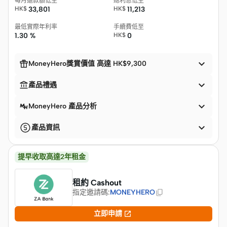
每月還款額低至
總利息低至
HK$
33,801
HK$
11,213
最低實際年利率
手續費低至
1.30 %
HK$
0


MoneyHero獎賞價值 高達 HK$9,300


產品禮遇

MoneyHero 產品分析

產品資訊
提早收取高達2年租金
租約 Cashout
指定邀請碼
:
MONEYHERO

立即申請