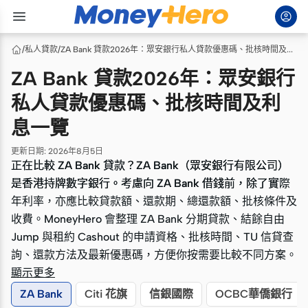
/
私人貸款
/
ZA Bank 貸款2026年：眾安銀行私人貸款優惠碼、批核時間及利息一覽
ZA Bank 貸款2026年：眾安銀行
私人貸款優惠碼、批核時間及利
息一覽
更新日期
:
2026年8月5日
正在比較 ZA Bank 貸款？ZA Bank（眾安銀行有限公司）
正在比較 ZA Bank 貸款？ZA Bank（眾安銀行有限公司）
是香港持牌數字銀行。考慮向 ZA Bank 借錢前，除了實際
是香港持牌數字銀行。考慮向 ZA Bank 借錢前，除了實際
年利率，亦應比較貸款額、還款期、總還款額、批核條件及
年利率，亦應比較貸款額、還款期、總還款額、批核條件及
收費。MoneyHero 會整理 ZA Bank 分期貸款、結餘自由
收費。MoneyHero 會整理 ZA Bank 分期貸款、結餘自由
Jump 與租約 Cashout 的申請資格、批核時間、TU 信貸查
Jump 與租約 Cashout 的申請資格、批核時間、TU 信貸查
詢、還款方法及最新優惠碼，方便你按需要比較不同方案。
詢、還款方法及最新優惠碼，方便你按需要比較不同方案。
顯示更多
ZA Bank
Citi 花旗
信銀國際
OCBC華僑銀行