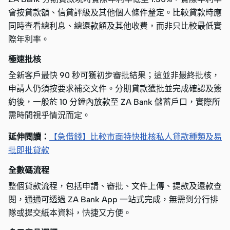
會按貸款額、信貸評級及其他個人條件釐定。比較貸款時應
同時查看總利息、總還款額及其他收費，而非只比較最低實
際年利率。
極速批核
全新客戶最快 90 秒可獲初步審批結果；這並非最終批核，
申請人仍須按要求補交文件。分期貸款獲批並完成確認及簽
約後，一般於 10 分鐘內放款至 ZA Bank 儲蓄戶口，實際所
需時間視乎情況而定。
延伸閱讀：
【急借錢】比較市面特快批核私人貸款種類及易
批即批貸款
全數碼流程
整個貸款流程，包括申請、審批、文件上傳、提款及還款查
閱，通通可透過 ZA Bank App 一站式完成，無需到分行排
隊或提交紙本資料，快捷又方便。