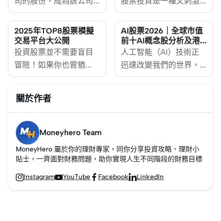
司的股份，成為該公司
股票投資是一種又刺激
的股東，並期望該公司
又有潛力的理財方法。
的業務增長帶動股價上
您可能聽過身邊朋友說
2025年TOP8股票模擬
AI股票2026｜全球市值
漲或收取股息來獲取收
「炒股賺大錢」，但同
交易平台大公開
前十AI概念股分析及港
股AI龍頭完整指南
益。股票是一種對公司
投資股票並不需要盲目
時又有新聞報道說有人
人工智能（AI）技術正
未來盈利的投資。
冒險！如果你也曾猶
輸到一身債！到底股票
迅速改變我們的世界，
豫，擔心一進場就「輸
是什麼？如何買股票才
從醫療保健到金融投
到甩褲」，那麼模擬交
能穩穩陣陣的賺錢？本
資，AI的應用無處不
關於作者
易就是你的新手村。
文會由淺入深，手把手
在。AI概念股因此成為
2025 年，隨著金融科技
教您新手如何買股票，
投資者關注的焦點。
的不斷進步，模擬交易
從基本概念、不同股票
MoneyHero下文探討AI
Moneyhero Team
平台已經成為投資者的
種類、交易平台，到投
概念股的定義、與晶片
MoneyHero 屬於你的理財專家，同你分享投資攻略、理財小
虛擬訓練場，讓你在零
資實用策略全概括，掌
股的區別、介紹全球市
貼士，一齊面對財務問題，助你實現人生不同階段的財務目標
風險的環境下練成一身
握基本股票入門知識，
值前十的AI概念美股及
Instagram
YouTube
Facebook
LinkedIn




本領。本文將帶你了解
少走彎路，逐步成為精
代表性港股，以及如何
模擬交易的運作方式，
明投資者！
判斷真正的AI概念股和
並分析幾個2025 年最佳
投資AI股票的風險。
的模擬交易平台，讓你