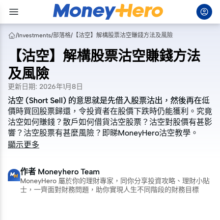
/
Investments
/
部落格
/
【沽空】解構股票沽空賺錢方法及風險
【沽空】解構股票沽空賺錢方法
及風險
更新日期
:
2026年1月8日
沽空 (Short Sell) 的意思就是先借入股票沽出，然後再在低
沽空 (Short Sell) 的意思就是先借入股票沽出，然後再在低
價時買回股票歸還，令投資者在股價下跌時仍能獲利。究竟
價時買回股票歸還，令投資者在股價下跌時仍能獲利。究竟
沽空如何賺錢？散戶如何借貨沽空股票？沽空對股價有甚影
沽空如何賺錢？散戶如何借貨沽空股票？沽空對股價有甚影
響？沽空股票有甚麼風險？即睇
響？沽空股票有甚麼風險？即睇
MoneyHero
MoneyHero
沽空教學。
沽空教學。
顯示更多
作者
Moneyhero Team
MoneyHero 屬於你的理財專家，同你分享投資攻略、理財小貼
士，一齊面對財務問題，助你實現人生不同階段的財務目標