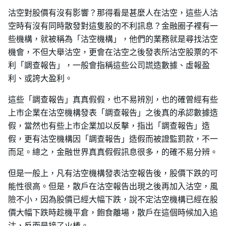
沽空對股價有沒有影響？那得看是甚麼人在沽空，這些人沽
空時有沒有同時散發對這隻股的不利訊息？金融圈子裡有一
些機構，就被稱為「沽空機構」，他們的業務就是尋找沽空
機會，不但大舉沽空，更會在沽空之後發表所沽空股票的不
利「調查報告」，一般會指稱這些公司謊造數據、虛報盈
利、或誇大盈利。
這些「調查報告」真真假假，也不易辨別，也的確曾經有些
上市企業在沽空機構發表「調查報告」之後真的承認數據造
假，當然也有些上市企業加以反擊，指出「調查報告」造
假，更有沽空機構因「調查報告」造假而被證監罰款，不一
而足。總之，金融世界真真假假訊息很多，的確不易分辨。
但是一般上，凡有沽空機構發表沽空報告後，股價下跌的可
能性很高。但是，散戶在沽空報告出現之後再加入沽空，風
險不小，因為股價已經大幅下跌，說不定沽空機構已經在股
價大幅下跌時趁機平倉，飽食離場，散戶在這個時候加入追
沽，反而是接了火棒。