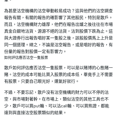
為甚麼沽空機構的沽空舉動較易成功？這與他們的沽空調查
報告有關，有關的報告的確影響了其他股民，特別是散戶。
而且，沽空機構財力雄厚，他們在報告出爐之後往往在市場
真金白銀地沽貨、源源不絕的沽貨，沽到股價下跌為止。這
與大證券行出報告唱好某一隻股之後，該股股價馬上上升是
同一個道理。總之，不論是沽空報告，或是唱好的報告，有
份量的報告對股價一定有影響力。
如何評估應否沽空一隻股票
散戶如何評估應否沽空一隻股票，可以是以賭博的心態賭一
賭。沽空的成本可能比買入股票的成本低，畢竟手上不需要
有股票，只要自己眼光好，運氣好就行。
不過，不要忘記，散戶沒有沽空機構的財力可以不停的沽
空，與市場對著幹。在市場上，類似沽空的其他工具也不
少，散戶可以買put輪、可以沽call輪、可以買熊證，都能
達到與直接沽空股票類似的結果。