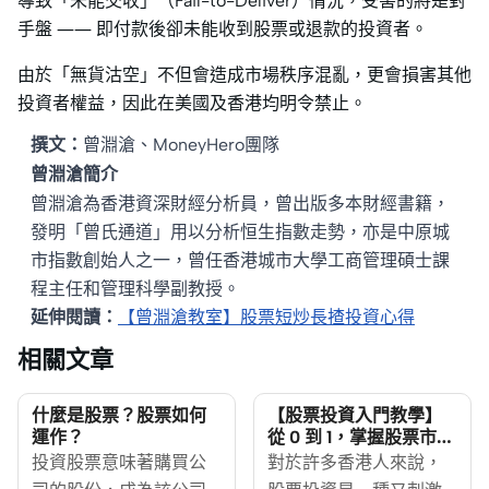
導致「未能交收」（Fail-to-Deliver）情況，受害的將是對
手盤 —— 即付款後卻未能收到股票或退款的投資者。
由於「無貨沽空」不但會造成市場秩序混亂，更會損害其他
投資者權益，因此在美國及香港均明令禁止。
撰文：
曾淵滄、MoneyHero團隊
曾淵滄簡介
曾淵滄為香港資深財經分析員，曾出版多本財經書籍，
發明「曾氏通道」用以分析恒生指數走勢，亦是中原城
市指數創始人之一，曾任香港城市大學工商管理碩士課
程主任和管理科學副教授。
延伸閱讀：
【曾淵滄教室】股票短炒長揸投資心得
相關文章
什麼是股票？股票如何
【股票投資入門教學】
運作？
從 0 到 1，掌握股票市場
賺錢秘訣
投資股票意味著購買公
對於許多香港人來說，