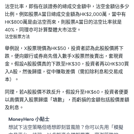
沽空比率，即指在該證券的總成交金額中，沽空金額佔多少
比例。例如股票A當日總成交金額為HK$2,000萬，當中有
HK$800萬是由沽空而來，則股票A當日的沽空比率就是
40%，同理亦可計算整體大市沽空。
沽空股票方法
舉例說，X股票現價為HK$50，投資者認為此股股價將下
跌，便向銀行或券商先借入數手X股票然後賣出，套現資
金。假設A股股價真的下跌至HK$30，投資者再以HK$30買
入A股，然後歸還，從中賺取差價（需扣除利息和交易成
本）。
同理，若A股股價不跌反升，假設升至HK$60，投資者便要
以高價買入股票歸還「填數」，而虧損的金額包括股價差額
及利息。
MoneyHero 小貼士
想試下沽空策略但唔想即刻冒風險？你可以先用「模擬