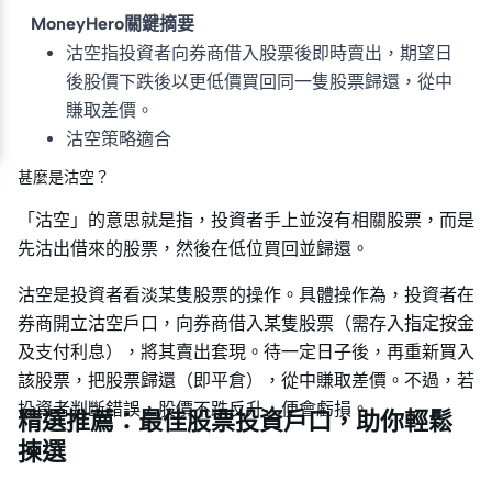
MoneyHero關鍵摘要
沽空指投資者向券商借入股票後即時賣出，期望日
後股價下跌後以更低價買回同一隻股票歸還，從中
賺取差價。
沽空策略適合
甚麼是沽空？
「沽空」的意思就是指，投資者手上並沒有相關股票，而是
先沽出借來的股票，然後在低位買回並歸還。
沽空是投資者看淡某隻股票的操作。具體操作為，投資者在
券商開立沽空戶口，向券商借入某隻股票（需存入指定按金
及支付利息），將其賣出套現。待一定日子後，再重新買入
該股票，把股票歸還（即平倉），從中賺取差價。不過，若
投資者判斷錯誤，股價不跌反升，便會虧損。
精選推薦：最佳股票投資戶口，助你輕鬆
揀選