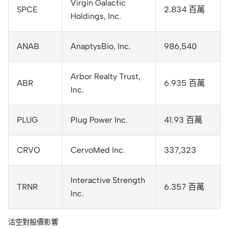
Virgin Galactic
SPCE
2.834 百萬
Holdings, Inc.
ANAB
AnaptysBio, Inc.
986,540
Arbor Realty Trust,
ABR
6.935 百萬
Inc.
PLUG
Plug Power Inc.
41.93 百萬
CRVO
CervoMed Inc.
337,323
Interactive Strength
TRNR
6.357 百萬
Inc.
沽空對股價影響