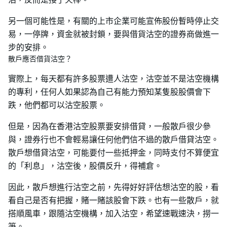
另一個可能性是，有關的上市企業可能宣佈股份暫時停止交
易，一停牌，資金就被封鎖，要與借貨沽空的證券商做進一
步的安排。
散戶應否借貨沽空？
實際上，每天都有許多股票遭人沽空，沽空並不是沽空機構
的專利，任何人如果認為自己有能力預知某隻股股價會下
跌，他們都可以沽空股票。
但是，因為在香港沽空股票要安排借貸，一般散戶很少參
與，證券行也不會輕易讓任何他們信不過的散戶借貸沽空。
散戶想借貸沽空，可能要付一些抵押金，同時支付不算便宜
的「利息」，沽空後，股價反升，得補倉。
因此，散戶想進行沽空之前，先得好好評估想沽空的股，看
看自己是否有把握，賭一賭該股會下跌。也有一些散戶，就
搭順風車，跟隨沽空機構，加入沽空，希望速戰速決，撈一
筆。