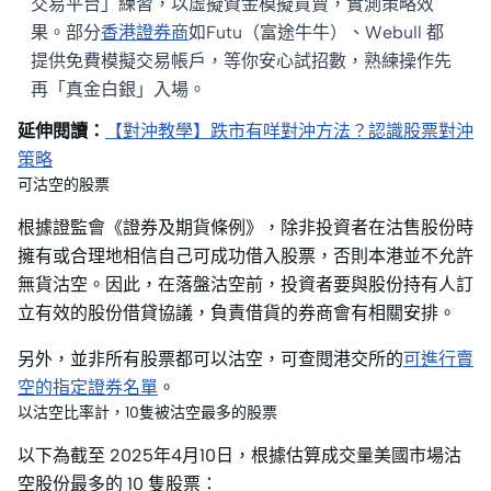
交易平台」練習，以虛擬資金模擬買賣，實測策略效
果。部分
香港證券商
如Futu（富途牛牛）、Webull 都
提供免費模擬交易帳戶，等你安心試招數，熟練操作先
再「真金白銀」入場。
延伸閱讀：
【對沖教學】跌市有咩對沖方法？認識股票對沖
策略
可沽空的股票
根據證監會《證券及期貨條例》，除非投資者在沽售股份時
擁有或合理地相信自己可成功借入股票，否則本港並不允許
無貨沽空。因此，在落盤沽空前，投資者要與股份持有人訂
立有效的股份借貸協議，負責借貨的券商會有相關安排。
另外，並非所有股票都可以沽空，可查閱港交所的
可進行賣
空的指定證券名單
。
以沽空比率計，10隻被沽空最多的股票
以下為截至 2025年4月10日，根據估算成交量美國市場沽
空股份最多的 10 隻股票：