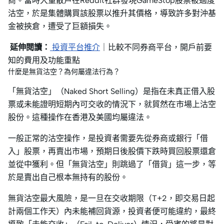
商。當時大量散戶在Reddit社群發現GameStop股票被過度
沽空，於是集體購買該股票以推升其價格，導致許多對沖基
金被挾倉，遭受了巨額損失。
延伸閱讀：
投資平台推介
｜比較不同券商平台，開戶前要
知的費用及功能重點
什麼是無貨沽空？為何屬違法行為？
「無貨沽空」（Naked Short Selling）是指在未真正借入股
票或未能證明短期內可交收的情況下，就貿然在市場上沽空
股份。這種操作在香港及美國均屬違法。
一般正常的沽空操作，是投資者需要先從券商或銀行「借
入」股票，再賣出市場，預期日後股價下跌時買回股票還倉
並從中獲利。但「無貨沽空」則跳過了「借貨」這一步，等
於是賣出自己根本無持有的股份。
無貨沽空最大風險，是一旦在交收期限（T+2，即交易日起
計兩個工作天）內未能補回貨源，投資者便可能違約，最終