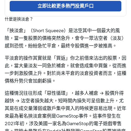
立即比較更多熱門投資戶口
什麼是挾淡倉？
「挾淡倉」（Short Squeeze）是沽空其中一個最大的風
險，當一隻股票的價格突然急升，會令一眾沽空者（淡友）
感到恐慌，紛紛急忙平倉，最終令股價進一步被推高。
平淡倉的操作其實就是「買返」你之前借來沽出的股票，因
此，當大量淡友一同急於補倉，就會造成集中買盤，從而進
一步刺激股價上升。對於尚未平倉的淡倉投資者而言，這種
價格升勢只會加劇虧損。
這種情況往往形成「惡性循環」，越多人補倉 → 股價升得
越快 → 沽空者損失越大，短時間內損失可呈倍數上升，尤
其是在成交量薄弱或散戶集中買入的時候更容易出現。近年
來最為著名挾淡倉案例是GameStop事件。這事件發生在
2021年初，涉及美國一家名為GameStop的電子遊戲零售