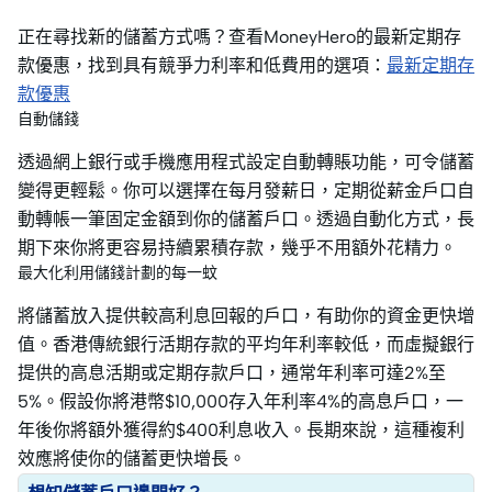
正在尋找新的儲蓄方式嗎？查看MoneyHero的最新定期存
款優惠，找到具有競爭力利率和低費用的選項：
最新定期存
款優惠
自動儲錢
透過網上銀行或手機應用程式設定自動轉賬功能，可令儲蓄
變得更輕鬆。你可以選擇在每月發薪日，定期從薪金戶口自
動轉帳一筆固定金額到你的儲蓄戶口。透過自動化方式，長
期下來你將更容易持續累積存款，幾乎不用額外花精力。
最大化利用儲錢計劃的每一蚊
將儲蓄放入提供較高利息回報的戶口，有助你的資金更快增
值。香港傳統銀行活期存款的平均年利率較低，而虛擬銀行
提供的高息活期或定期存款戶口，通常年利率可達2%至
5%。假設你將港幣$10,000存入年利率4%的高息戶口，一
年後你將額外獲得約$400利息收入。長期來說，這種複利
效應將使你的儲蓄更快增長。