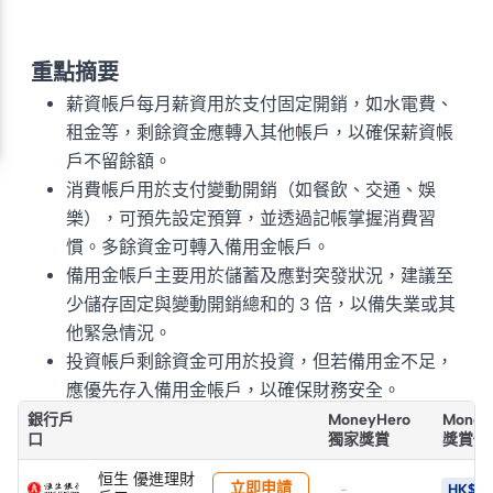
重點摘要
薪資帳戶每月薪資用於支付固定開銷，如水電費、
租金等，剩餘資金應轉入其他帳戶，以確保薪資帳
戶不留餘額。
消費帳戶用於支付變動開銷（如餐飲、交通、娛
樂），可預先設定預算，並透過記帳掌握消費習
慣。多餘資金可轉入備用金帳戶。
備用金帳戶主要用於儲蓄及應對突發狀況，建議至
少儲存固定與變動開銷總和的 3 倍，以備失業或其
他緊急情況。
投資帳戶剩餘資金可用於投資，但若備用金不足，
應優先存入備用金帳戶，以確保財務安全。
銀行戶
MoneyHero
Money
口
獨家獎賞
獎賞價
恒生 優進理財
立即申請
-
HK$8