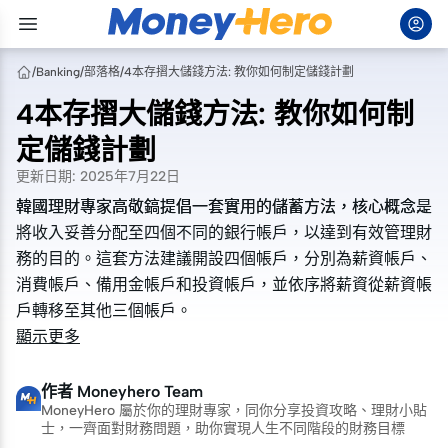
/
Banking
/
部落格
/
4本存摺大儲錢方法: 教你如何制定儲錢計劃
4本存摺大儲錢方法: 教你如何制
定儲錢計劃
更新日期
:
2025年7月22日
韓國理財專家高敬鎬提倡一套實用的儲蓄方法，核心概念是
韓國理財專家高敬鎬提倡一套實用的儲蓄方法，核心概念是
將收入妥善分配至四個不同的銀行帳戶，以達到有效管理財
將收入妥善分配至四個不同的銀行帳戶，以達到有效管理財
務的目的。這套方法建議開設四個帳戶，分別為薪資帳戶、
務的目的。這套方法建議開設四個帳戶，分別為薪資帳戶、
消費帳戶、備用金帳戶和投資帳戶，並依序將薪資從薪資帳
消費帳戶、備用金帳戶和投資帳戶，並依序將薪資從薪資帳
戶轉移至其他三個帳戶。
戶轉移至其他三個帳戶。
顯示更多
作者
Moneyhero Team
MoneyHero 屬於你的理財專家，同你分享投資攻略、理財小貼
士，一齊面對財務問題，助你實現人生不同階段的財務目標