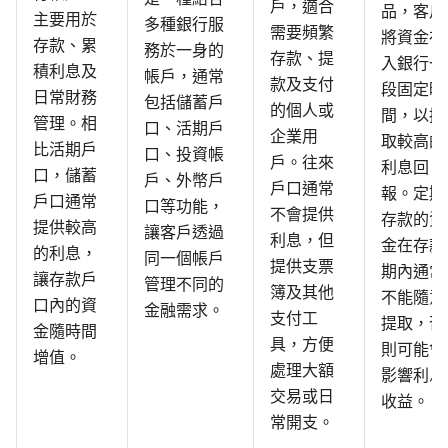
戶，適合
品，客戶
主要用於
多種銀行服
需要頻繁
將資金存
存款、累
務於一身的
存款、提
入銀行一
積利息及
帳戶，通常
款及支付
段固定時
日常財務
包括儲蓄戶
的個人或
間，以換
管理。相
口、活期戶
企業用
取較高的
比活期戶
口、投資帳
戶。往來
利息回
口，儲蓄
戶、外幣戶
戶口通常
報。定期
戶口通常
口等功能，
不會提供
存款的資
提供較高
讓客戶透過
利息，但
金在存款
的利息，
同一個帳戶
提供支票
期內通常
讓存款戶
管理不同的
簿及其他
不能隨意
口內的資
金融需求。
支付工
提取，否
金隨時間
具，方便
則可能會
增值。
處理大額
影響利息
交易或日
收益。
常開支。