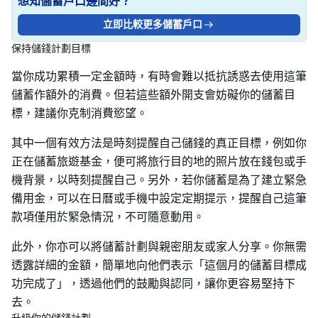
想知儲蓄戶口邊間好？
立即比較更多儲蓄戶口
保持儲錢計劃目標
當你成功累積一定金額時，有時會難以抵抗誘惑去使用這筆
儲蓄作額外的消費。但若這些額外開支會妨礙你的儲蓄目
標，建議你克制消費慾望。
其中一個有效方法是時刻提醒自己儲錢的真正目標，例如你
正在儲蓄旅遊基金，便可將旅行目的地的照片放在錢包或手
機背景，以時刻提醒自己。另外，若你儲蓄是為了建立緊急
備用金，可以在日曆或手機中設定定期提示，提醒自己這筆
款項僅用於緊急情況，不可隨意動用。
此外，你亦可以將儲蓄計劃與親密朋友或家人分享。你無需
透露詳細的金額，簡單地向他們表示「這個月的儲蓄目標成
功完成了」，透過他們的鼓勵與認同，讓你更容易堅持下
去。