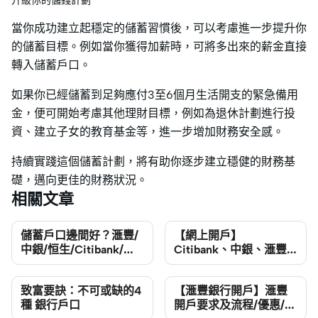
升級你的儲錢計劃
當你成功建立起穩定的儲蓄習慣後，可以考慮進一步提升你
的儲蓄目標。例如當你獲得加薪時，可將多出來的薪金直接
轉入儲蓄戶口。
如果你已經儲蓄到足夠應付3至6個月生活開支的緊急備用
金，便可開始考慮其他理財目標，例如為退休計劃進行投
資、建立子女的教育基金等，進一步增加財務安全感。
持續實踐這個儲蓄計劃，將有助你逐步建立穩健的財務基
礎，邁向更佳的財務狀況。
相關文章
儲蓄戶口邊間好？滙豐/
【網上開戶】
中銀/恒生/Citibank/渣
Citibank、中銀、滙豐
打儲蓄戶口利息比較
等開銀行戶口教學
致富要訣：不可或缺的4
【滙豐銀行開戶】滙豐
種 銀行戶口
開戶要求及流程/優惠/功