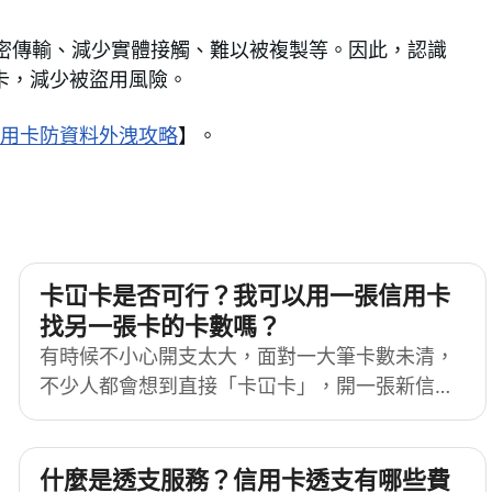
n 加密傳輸、減少實體接觸、難以被複製等。因此，認識
用卡，減少被盜用風險。
用卡防資料外洩攻略
】。
卡冚卡是否可行？我可以用一張信用卡
找另一張卡的卡數嗎？
有時候不小心開支太大，面對一大筆卡數未清，
不少人都會想到直接「卡冚卡」，開一張新信用
卡來償還另一張卡的結欠。但這個方法又是否可
行？有什麼其他方法可以找卡數？以下與你逐一
講解。
什麼是透支服務？信用卡透支有哪些費