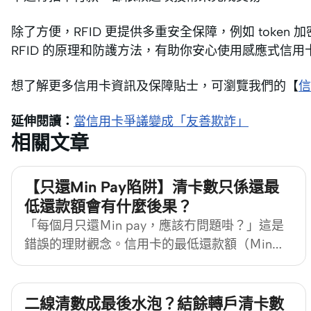
除了方便，RFID 更提供多重安全保障，例如 toke
RFID 的原理和防護方法，有助你安心使用感應式信
想了解更多信用卡資訊及保障貼士，可瀏覽我們的【
信
延伸閱讀：
當信用卡爭議變成「友善欺詐」
相關文章
【只還Min Pay陷阱】清卡數只係還最
低還款額會有什麼後果？
「每個月只還Ｍin pay，應該冇問題啩？」這是
錯誤的理財觀念。信用卡的最低還款額（Ｍin
pay）雖然可以暫時減輕還款壓力，看似是財務
困境中的救命稻草，但背後隱藏的利息和財務風
險，隨時讓你陷入卡數黑洞。 信用卡Ｍin pay是
二線清數成最後水泡？結餘轉戶清卡數