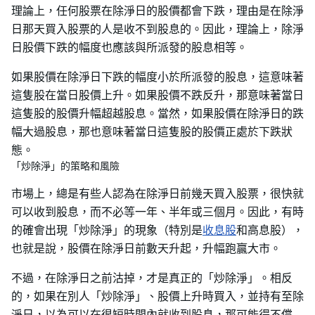
理論上，任何股票在除淨日的股價都會下跌，理由是在除淨
日那天買入股票的人是收不到股息的。因此，理論上，除淨
日股價下跌的幅度也應該與所派發的股息相等。
如果股價在除淨日下跌的幅度小於所派發的股息，這意味著
這隻股在當日股價上升。如果股價不跌反升，那意味著當日
這隻股的股價升幅超越股息。當然，如果股價在除淨日的跌
幅大過股息，那也意味著當日這隻股的股價正處於下跌狀
態。
「炒除淨」的策略和風險
市場上，總是有些人認為在除淨日前幾天買入股票，很快就
可以收到股息，而不必等一年、半年或三個月。因此，有時
的確會出現「炒除淨」的現象（特別是
收息股
和高息股），
也就是說，股價在除淨日前數天升起，升幅跑贏大市。
不過，在除淨日之前沽掉，才是真正的「炒除淨」。相反
的，如果在別人「炒除淨」、股價上升時買入，並持有至除
淨日，以為可以在很短時間內就收到股息，那可能得不償