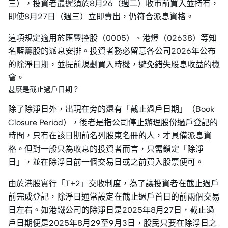
三），投資者最遲須於8月26（週二）收市前買入並持有，
即使8月27日（週三）立即賣出，仍符合派息資格。
這項規定適用於匯豐控股（0005）、港燈（02638）等知
名藍籌股的派息安排。投資者務必留意各公司2026年公布
的除淨日期，並提前規劃買入時機，避免錯失股息收益的機
會。
甚麼是截止過戶日期？
除了除淨日外，出現在旁的還有「截止過戶日期」（Book
Closure Period），後者是指公司停止辦理股份過戶登記的
時間，只有在該日期前名列股東名冊的人，才具備派息資
格。但對一般只為收息的投資者而言，只需鎖定「除淨
日」，並在除淨日前一個交易日或之前買入股票便可。
由於港股實行「T+2」交收制度，為了讓投資者在截止過戶
前完成登記，除淨日通常設定在截止過戶首日的前兩個交易
日左右。如港鐵公司的除淨日是2025年8月27日，截止過
戶日期便是2025年8月29至9月3日，股民只要在除淨日之