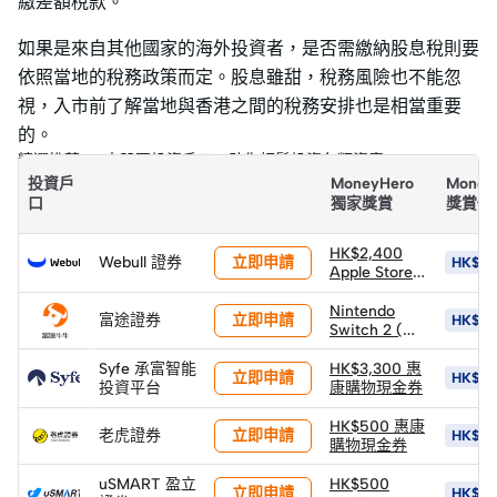
繳差額稅款。
如果是來自其他國家的海外投資者，是否需繳納股息稅則要
依照當地的稅務政策而定。股息雖甜，稅務風險也不能忽
視，入市前了解當地與香港之間的稅務安排也是相當重要
的。
精選推薦：9大股票投資戶口，助你輕鬆投資各類資產
投資戶
MoneyHero
Money
口
獨家獎賞
獎賞價
HK$2,400
立即申請
Webull 證券
HK$5,
Apple Store
禮品卡
Nintendo
立即申請
富途證券
HK$9,
Switch 2 (價
值HK$3,700)
(需以換購價
Syfe 承富智能
HK$3,300 惠
立即申請
HK$15
HK$1,400換
投資平台
康購物現金券
領)
HK$500 惠康
立即申請
老虎證券
HK$3,
購物現金券
uSMART 盈立
HK$500
立即申請
HK$1,1