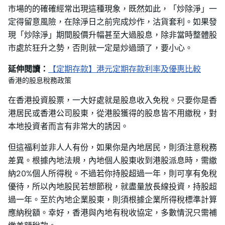
市場的的確確經常出現這種現象，既然如此，「炒除淨」一
定得留意風險，在除淨日之前完成炒作，沽貨套利。如果發
現「炒除淨」期間股價升幅甚至大過股息，除非當時整體股
市處於狂升之勢，否則就一定是炒過頭了，要小心。
延伸閱讀：
【定期存款】港元定期存款利率及優惠比較
香港的股息稅務政策
在香港投資股票，一大好處就是股息收入免稅。只要你是香
港居民或香港公司股東，從港股獲得的股息皆不用繳稅，對
本地投資者而言有非常大的誘因。
但這福利並非人人有份，如果你是內地居民，則須注意稅務
差異。根據內地法規，內地個人股東收到港股派息時，需繳
納20%個人所得稅。不過若你持股超過一年，則可享有免稅
優待，所以內地股民若想節稅，就盡量放長線投資，持股超
過一年。至於內地企業股東，則須根據企業所得稅標準計算
應納稅額。幸好，香港與內地有稅收協定，多數情況只需補