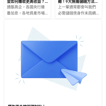
並非容易。但原來外匯
麼時候適合開立外幣定
金如何賺取更高收益？
難！9大無痛儲錢方法
Syfe靈活寶4.7%預期年
2025
市場每周5日24小時運
通脹高企，各國央行連
期存款？定期存款是否
上一輩通常都會叫我們
化收益
作，投資者可按自己的
番加息，各地資產市場
沒有任何風險？或者可
必需儲錢傍身作未雨綢
時間表，隨時、隨地進
動盪，想有穩定收益的
以同時留意有投資平台
繆，一旦不幸失業、又
行交易，即使身在異地
同時又可靈活調配資
推出的定期存款投資服
或打算移民外地，就突
也無懼時差獲利，究竟
金？智能投資平台Syfe
務， MoneyHero
顯儲蓄的重要性。現時
應如何開始踏出外匯交
最新推出「靈活寶」投
[https://www.moneyhero.co
百物騰貴，人工追不上
易的第一步？以下便探
資組合，預期年收益
為大家列出敘造定存時
通脹，不少人在月尾時
討外匯交易入門知識。
4.7%，更不設資金鎖定
需考慮的因素及風險。
都會捉襟見肘，儲錢看
期和任何收費，為大家
似遙不可及。
提供一個停泊閒置資金
MoneyHero
的選擇！
[https://www.moneyhero.co
已為大家整合了9個儲錢
方法，各有不同特色，
相信總有一個適合你！