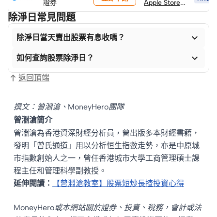
證券
Apple Store
禮品卡
除淨日常見問題

除淨日當天賣出股票有息收嗎？

如何查詢股票除淨日？
返回頂端
撰文：曾淵滄、MoneyHero團隊
曾淵滄簡介
曾淵滄為香港資深財經分析員，曾出版多本財經書籍，
發明「曾氏通道」用以分析恒生指數走勢，亦是中原城
市指數創始人之一，曾任香港城市大學工商管理碩士課
程主任和管理科學副教授。
延伸閱讀：
【曾淵滄教室】股票短炒長揸投資心得
MoneyHero或本網站關於證券、投資、稅務，會計或法