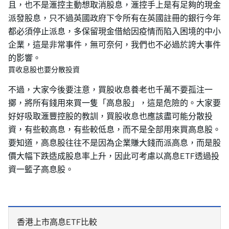
且，也不是滙控主動想取消股息，滙控手上是有足夠的現金
派發股息，只不過英國政府下令所有在英國註冊的銀行今年
都必須停止派息，多保留現金借給因疫情而陷入困境的中小
企業，這是非常事件，無可奈何，我們也不必過於誇大事件
的影響。
買收息股也要分散投資
不過，大家今後要注意，買股收息養老也千萬不要孤注一
擲，將所有錢用來買一隻「高息股」，這是危險的。大家要
好好吸取滙豐控股的教訓，買股收息也應該盡可能分散投
資，有些較高息，有些較低息，而不是全部用來買高息股。
要知道，高息股往往不是因為企業賺大錢而派高息，而是股
價大幅下跌造成股息率上升，因此可考慮以高息ETF透過投
資一籃子高息股。
香港上市高息ETF比較