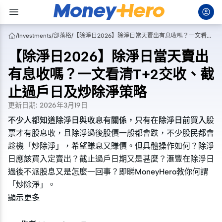
/
Investments
/
部落格
/
【除淨日2026】除淨日當天賣出有息收嗎？一文看清T+2交收、截止過戶日及炒除淨策略
【除淨日2026】除淨日當天賣出
有息收嗎？一文看清T+2交收、截
止過戶日及炒除淨策略
更新日期
:
2026年3月19日
不少人都知道除淨日與收息有關係，只有在除淨日前買入股
不少人都知道除淨日與收息有關係，只有在除淨日前買入股
票才有股息收，且除淨過後股價一般都會跌，不少股民都會
票才有股息收，且除淨過後股價一般都會跌，不少股民都會
趁機「炒除淨」，希望賺息又賺價。但具體操作如何？除淨
趁機「炒除淨」，希望賺息又賺價。但具體操作如何？除淨
日應該買入定賣出？截止過戶日期又是甚麼？滙豐在除淨日
日應該買入定賣出？截止過戶日期又是甚麼？滙豐在除淨日
過後不派股息又是怎麼一回事？即睇MoneyHero教你何謂
過後不派股息又是怎麼一回事？即睇MoneyHero教你何謂
「炒除淨」。
「炒除淨」。
顯示更多