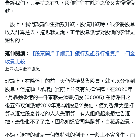
告訴我們，只要持之有恆，股價往往在除淨之後又會慢慢復
甦。
一般上，我們談論恒生指數升跌、股價升跌時，很少將股息
收入計算進去，這也就是說，正常股息派發對股價的影響是
短暫的。
延伸閱讀：
【股票開戶手續費】銀行及證券行投資戶口佣金
收費比較
滙豐除淨後不派息
理論上，在除淨日的前一天仍然持某隻股票，就可以分派到
股息，但這種「承諾」實際上並沒有法律保障。在2020年
4月轟動香港的一件事就是滙豐控股 (00005) 在除淨日之
後宣佈取消派發2019年第4期股息21美仙，使到香港大量打
算以滙控股息養老的人大失預算。有人組織起來想控告滙
控，最後也不了了之，因為知道官司無勝算，白花訴訟費。
不過，滙控的確是一個很特殊的例子，一般上不會發生。而