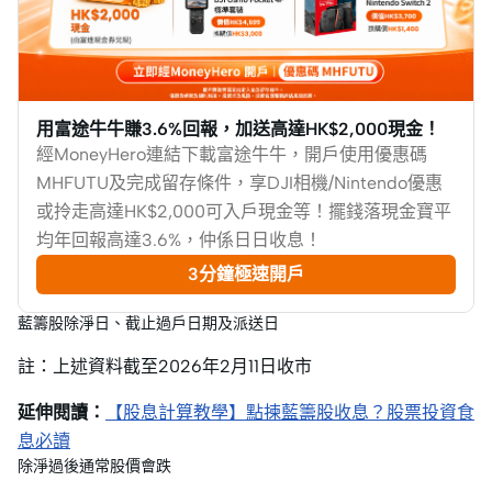
用富途牛牛賺3.6%回報，加送高達HK$2,000現金！
經MoneyHero連結下載富途牛牛，開戶使用優惠碼
MHFUTU及完成留存條件，享DJI相機/Nintendo優惠
或拎走高達HK$2,000可入戶現金等！擺錢落現金寶平
均年回報高達3.6%，仲係日日收息！
3分鐘極速開戶
藍籌股除淨日、截止過戶日期及派送日
註：上述資料截至2026年2月11日收市
延伸閱讀：
【股息計算教學】點揀藍籌股收息？股票投資食
息必讀
除淨過後通常股價會跌