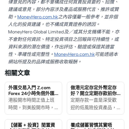
律意見的內容，都不會構成任何買賣投資要約、招攬、
建議或意見，部分內容涉及產品或服務代言、推許或贊
助。
MoneyHero.com.hk
之內容僅屬一般參考，並非個
人化的投資建議，也不構成買賣證券的誘因。
MoneyHero Global Limited及／或其分支機構不能，亦
不會對任何資訊、特定投資項目之回報與可持續性，或
資料來源的潛在價值，作出評估、驗證或保證其適當
性、準確性或完整性。
MoneyHero.com.hk
可能透過本
網站所提及的品牌或服務收取報酬。
相關文章
外匯交易入門 Z.com
做港元定存定外幣定存
Forex 24小時免佣外匯
好？開立定期存款前你
交易平台優惠一覽
要知道的考慮因素及風
港股開市時間正值上班
定期存款一直是深受歡
險
時間，到美股開市時，
迎的低風險投資產品，
又要準備上床睡覺，打
想賺盡定存息，做港元
工仔要踏足投資市場也
定存定外幣定存好？甚
【儲蓄 + 投資】閒置資
養成儲蓄習慣其實唔