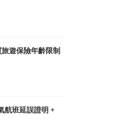
買旅遊保險年齡限制
氣航班延誤證明 +