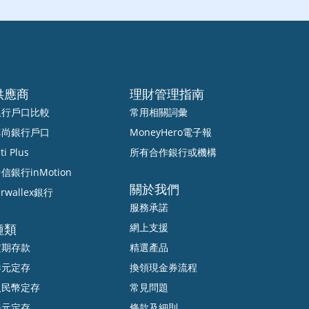
供應商
理財管理指南
銀行戶口比較
常用相關詞彙
尊尚銀行戶口
MoneyHero電子報
ti Plus
所有合作銀行或機構
信銀行inMotion
關於我們
irwallex銀行
服務承諾
種類
網上支援
定期存款
精選產品
港元定存
換領現金券流程
人民幣定存
常見問題
美元定存
條款及細則