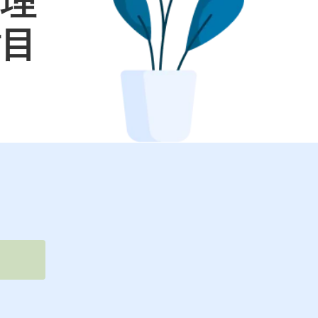
面理
財目