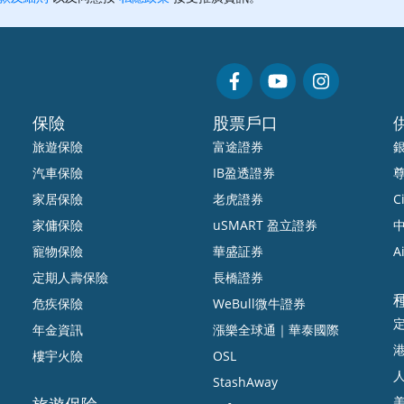
保險
股票戶口
旅遊保險
富途證券
汽車保險
IB盈透證券
家居保險
老虎證券
Ci
家傭保險
uSMART 盈立證券
中
寵物保險
華盛証券
A
定期人壽保險
長橋證券
危疾保險
WeBull微牛證券
年金資訊
漲樂全球通｜華泰國際
樓宇火險
OSL
StashAway