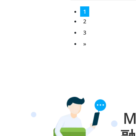
1
2
3
»
M