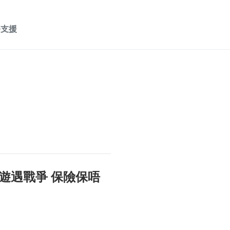
務支援
遊遇戰爭 保險保唔