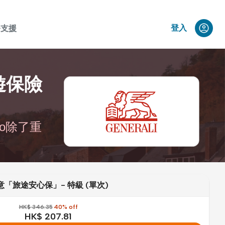
務支援
登入
旅遊保險
ro除了重
意「旅途安心保」- 特級 (單次)
HK$ 346.35
40% off
HK$ 207.81