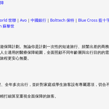
障
World 世聯
｜
Avo
｜
中國銀行
｜
Bolttech 保特
｜
Blue Cross 藍十
ch 蘇黎世
的旅遊保障計劃。無論你是計劃一次性的短途旅行、頻繁出差的商務旅
士適用的醫療保障範圍，全面照顧不同年齡層與出行目的的需求。
旅程更安心無憂。
單次旅程、全年多次出行，並針對家庭或學生旅客設有專屬選項，切
精打細算至重視全面保障的旅客。