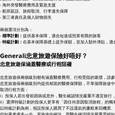
- 海外突發醫療費用及緊急支援
- 航班延誤、旅程取消、行李遺失保障
- 第三者責任及個人財物損失
兩個選項分別為：
-
標準計劃：
提供基本保障，適合短途或預算有限的旅客
-
特級計劃：
在基本保障基礎上提升保額，並加入額外津貼，適
Generali忠意旅遊保險好唔好？
忠意旅遊保涵蓋醫療或行程阻礙
忠意旅遊保兩個級別都有涵蓋醫療費用、行程受阻的索償，請參
忠意旅遊保兩個級別均提供相當的醫療保障額，不單保障旅途中
取消行程方面：
i）投保人若出發前因病或意外，醫生確認情況嚴重不適宜旅行
ii）選擇特級計劃的投保人更享有「因任何原因取消旅程」的
以特級計劃為例，假設投保人購買了不設退款的廉航來回機票、
但如果考慮多一步，若旅途中確診，而醫生確認情況嚴重需縮短