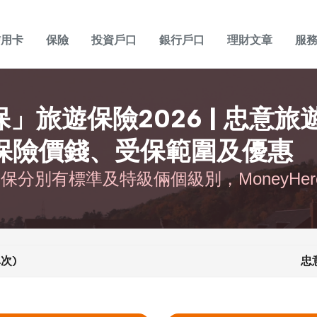
信用卡
保險
投資戶口
銀行戶口
理財文章
服
心保」旅遊保險2026 | 忠意
保險價錢、受保範圍及優惠
遊保分別有標準及特級倆個級別，MoneyHe
次)
忠