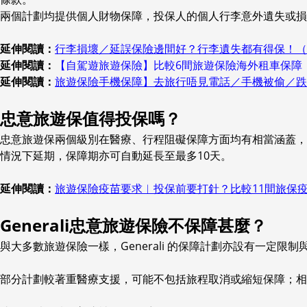
兩個計劃均提供個人財物保障，投保人的個人行李意外遺失或損
延伸閱讀：
行李損壞／延誤保險邊間好？行李遺失都有得保！（附
延伸閱讀：
【自駕遊旅遊保險】比較6間旅遊保險海外租車保障
延伸閱讀：
旅遊保險手機保障】去旅行唔見電話／手機被偷／跌
忠意旅遊保值得投保嗎？
忠意旅遊保兩個級別在醫療、行程阻礙保障方面均有相當涵蓋，
情況下延期，保障期亦可自動延長至最多10天。
延伸閱讀：
旅遊保險疫苗要求︱投保前要打針？比較11間旅保
Generali忠意旅遊保險不保障甚麼？
與大多數旅遊保險一樣，Generali 的保障計劃亦設有一定
部分計劃較著重醫療支援，可能不包括旅程取消或縮短保障；相