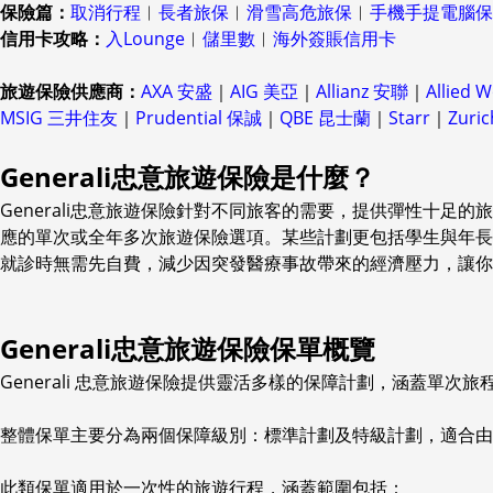
保險篇：
取消行程
︱
長者旅保
︱
滑雪高危旅保
︱
手機手提電腦保
信用卡攻略：
入Lounge
︱
儲里數
︱
海外簽賬信用卡
旅遊保險供應商：
AXA 安盛
｜
AIG 美亞
｜
Allianz 安聯
｜
Allied 
MSIG 三井住友
｜
Prudential 保誠
｜
QBE 昆士蘭
｜
Starr
｜
Zuri
Generali忠意旅遊保險是什麼？
Generali忠意旅遊保險針對不同旅客的需要，提供彈性十足
應的單次或全年多次旅遊保險選項。某些計劃更包括學生與年長人
就診時無需先自費，減少因突發醫療事故帶來的經濟壓力，讓你
Generali忠意旅遊保險保單概覽
Generali 忠意旅遊保險提供靈活多樣的保障計劃，涵蓋
整體保單主要分為兩個保障級別：標準計劃及特級計劃，適合由
此類保單適用於一次性的旅遊行程，涵蓋範圍包括：