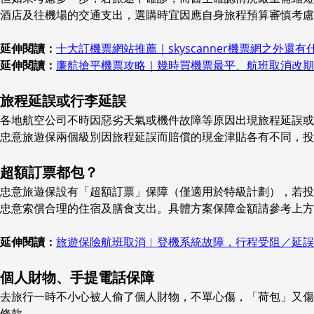
酒店及往機場的交通支出，選購時宜因應自身旅程預算審慎考慮
延伸閱讀：
十大訂機票網站推薦｜skyscanner機票網之外還
延伸閱讀：
廉航搶平機票攻略｜幾時買機票最平、航班取消改期
旅程延誤或行李延誤
各地航空公司不時因惡劣天氣或機件故障等原因出現旅程延誤
忠意旅遊保兩個級別因旅程延誤而賠償的現金津貼各有不同，投
超額訂票都包？
忠意旅遊保設有「超額訂票」保障（僅適用於特級計劃），若投保
忠意索償合理的住宿及膳食支出。具體方案保障金額請參考上方
延伸閱讀：
旅遊保險航班取消︱登機系統故障，行程受阻／延誤
個人財物、手提電話保障
去旅行一時不小心被人偷了個人財物，不單心傷，「荷包」又傷
條款。