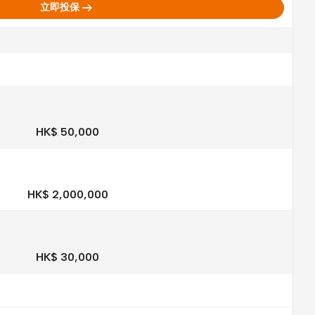
arrow_right_alt
立即投保
HK$ 50,000
HK$ 2,000,000
HK$ 30,000