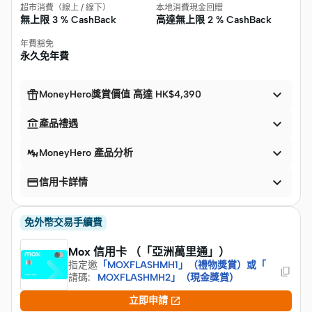
超市消費（線上 / 線下）
本地消費現金回贈
無上限
3 % CashBack
高達無上限
2 % CashBack
年費豁免
永久免年費


MoneyHero獎賞價值 高達 HK$4,390


產品禮遇

MoneyHero 產品分析


信用卡詳情
免外幣交易手續費
Mox 信用卡 （「亞洲萬里通」）
指定邀
「MOXFLASHMH1」（禮物獎賞）或「
請碼
:
MOXFLASHMH2」（現金獎賞）

立即申請