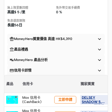
無上限里數回贈
免外幣交易手續費
高達$
5 /里
0 %
免息還款期限
長達56日


MoneyHero獎賞價值 高達 HK$4,390


產品禮遇

MoneyHero 產品分析


信用卡詳情
產品
信用卡
獨家獎賞
Mox 信用卡
DELSEY
立即申請
(CashBack)
SHADOW 5.0
75 CM 可擴展
行李箱 (建議零
Mox 信用卡