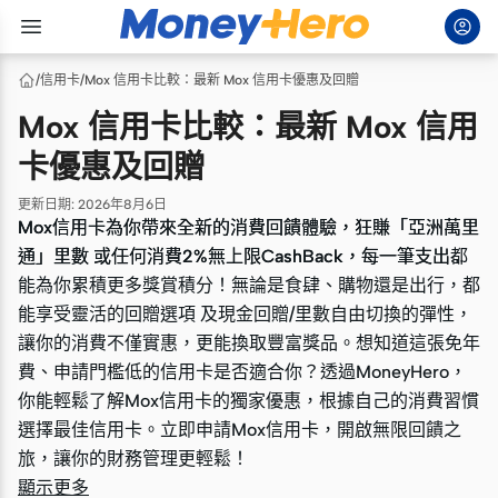
/
信用卡
/
Mox 信用卡比較：最新 Mox 信用卡優惠及回贈
Mox 信用卡比較：最新 Mox 信用
卡優惠及回贈
更新日期
:
2026年8月6日
Mox信用卡為你帶來全新的消費回饋體驗，狂賺「亞洲萬里
Mox信用卡為你帶來全新的消費回饋體驗，狂賺「亞洲萬里
通」里數 或任何消費2%無上限CashBack，每一筆支出都
通」里數 或任何消費2%無上限CashBack，每一筆支出都
能為你累積更多獎賞積分！無論是食肆、購物還是出行，都
能為你累積更多獎賞積分！無論是食肆、購物還是出行，都
能享受靈活的回贈選項 及現金回贈/里數自由切換的彈性，
能享受靈活的回贈選項 及現金回贈/里數自由切換的彈性，
讓你的消費不僅實惠，更能換取豐富獎品。想知道這張免年
讓你的消費不僅實惠，更能換取豐富獎品。想知道這張免年
費、申請門檻低的信用卡是否適合你？透過MoneyHero，
費、申請門檻低的信用卡是否適合你？透過MoneyHero，
你能輕鬆了解Mox信用卡的獨家優惠，根據自己的消費習慣
你能輕鬆了解Mox信用卡的獨家優惠，根據自己的消費習慣
選擇最佳信用卡。立即申請Mox信用卡，開啟無限回饋之
選擇最佳信用卡。立即申請Mox信用卡，開啟無限回饋之
旅，讓你的財務管理更輕鬆！
旅，讓你的財務管理更輕鬆！
顯示更多