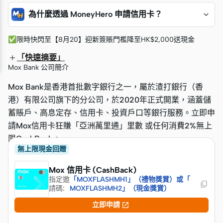
為什麼透過 MoneyHero 申請信用卡？
✅限時快閃至【8月20】迎新簽賬門檻降至HK$2,000送現金
「快速摘要」
Mox Bank 公司簡介
Mox Bank是香港首批數字銀行之一，屬於渣打銀行（香
港）有限公司旗下的分公司，於2020年正式開業，涵蓋儲
蓄賬戶、高息定存、信用卡、投資戶口等銀行服務。立即申
請Mox信用卡狂賺「亞洲萬里通」里數 或任何消費2%無上
限CashBack。
無上限現金回贈
Mox 信用卡 (CashBack)
指定邀
「MOXFLASHMH1」（禮物獎賞）或「
請碼
:
MOXFLASHMH2」（現金獎賞）

立即申請