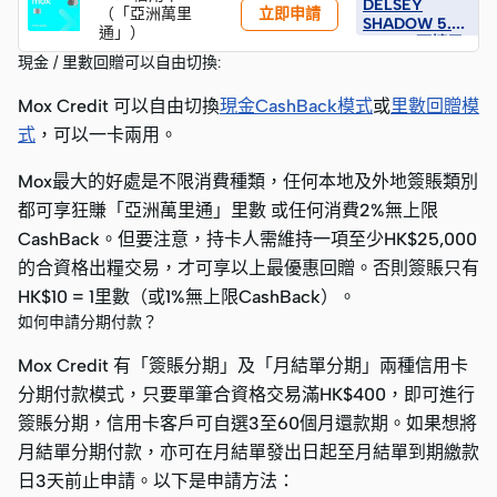
DELSEY
售價:
立即申請
（「亞洲萬里
SHADOW 5.0
HK$3,890) (由
通」）
75 CM 可擴展
Mox 送出)
行李箱 (建議零
現金 / 里數回贈可以自由切換:
售價:
HK$3,890) (由
Mox Credit 可以自由切換
現金CashBack模式
或
里數回贈模
Mox 送出)
式
，可以一卡兩用。
Mox最大的好處是不限消費種類，任何本地及外地簽賬類別
都可享狂賺「亞洲萬里通」里數 或任何消費2%無上限
CashBack。但要注意，持卡人需維持一項至少HK$25,000
的合資格出糧交易，才可享以上最優惠回贈。否則簽賬只有
HK$10 = 1里數（或1%無上限CashBack）。
如何申請分期付款？
Mox Credit 有「簽賬分期」及「月結單分期」兩種信用卡
分期付款模式，只要單筆合資格交易滿HK$400，即可進行
簽賬分期，信用卡客戶可自選3至60個月還款期。如果想將
月結單分期付款，亦可在月結單發出日起至月結單到期繳款
日3天前止申請。以下是申請方法：