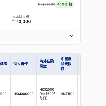
HK$
220.00
40
%
折扣
租車自負額
HK$
3,000

中醫覆
現
海外住院
延誤
個人責任
診費限
旅遊證件
行
現金
額
損
HK$2000
1000
HK$1000000
(HK$500/
HK$1500
HK$3000
HK
每日)