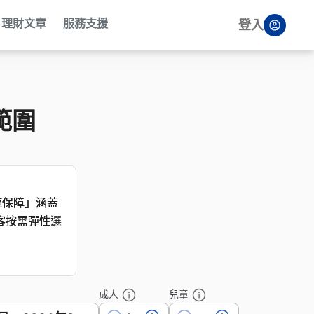
理財文章
服務支援
登入
範圍
遊保障」涵蓋
遊保障」涵蓋
客按需彈性選
客按需彈性選
成人
兒童