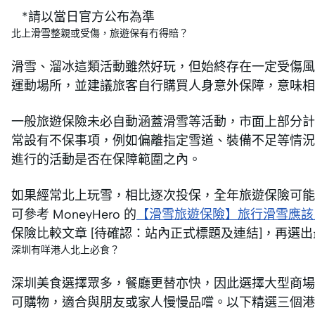
*請以當日官方公布為準
北上滑雪整親或受傷，旅遊保有冇得賠？
滑雪、溜冰這類活動雖然好玩，但始終存在一定受傷風
運動場所，並建議旅客自行購買人身意外保障，意味相
一般旅遊保險未必自動涵蓋滑雪等活動，市面上部分計
常設有不保事項，例如偏離指定雪道、裝備不足等情況
進行的活動是否在保障範圍之內。
如果經常北上玩雪，相比逐次投保，全年旅遊保險可能
可參考 MoneyHero 的
【滑雪旅遊保險】旅行滑雪應該
保險比較文章 [待確認：站內正式標題及連結]，再選
深圳有咩港人北上必食？
深圳美食選擇眾多，餐廳更替亦快，因此選擇大型商場
可購物，適合與朋友或家人慢慢品嚐。以下精選三個港