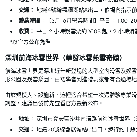
交通：
地鐵4號線觀瀾湖站A出口，依場內指示
營業時間
：【3月-6月營業時間】平日：11:00-20:
收費
： 平日 2 小時娛雪票約 ¥108 起，2 小時滑
*以官方公布為準
深圳前海冰雪世界（華發冰雪熱雪奇蹟）
前海冰雪世界是深圳近年新登場的大型室內滑雪及娛雪
形公園及娛雪樂園，由初學者到進階玩家都有合適場地
由於規模大、設施新，這裡適合希望一次過體驗專業滑
調整，建議出發前先查看官方最新公布。
地址：
深圳市寶安區沙井南環路前海冰雪世界（
交通：
地鐵20號線會展城站C出口，步行約十餘