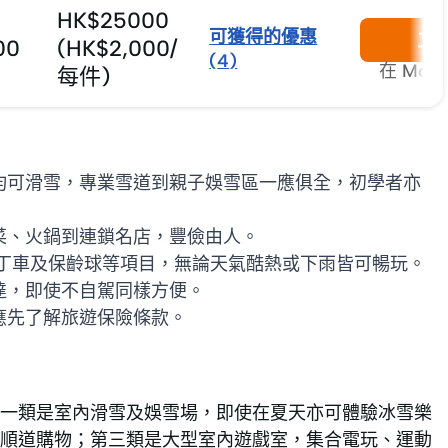
HK$25000
可獲得的優惠
立
00
(HK$2,000/
(
4
)
在 Mon
每件)
均可滑雪，專業雪道到親子娛雪區一應俱全，初學者亦
菜、火鍋到連鎖名店，豐儉由人。
丁車及保齡球等項目，無論天氣酷熱或下雨皆可暢玩。
達，即使不自駕同樣方便。
應先了解旅遊保險條款。
一類是室內滑雪及娛雪場，即使在夏天亦可體驗冰雪樂
順道購物；第三類是大型室內遊戲室，集合電玩、運動