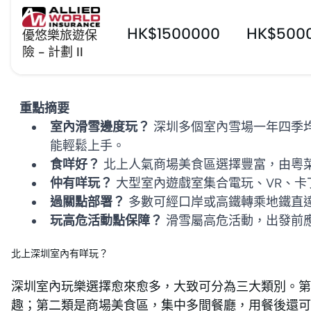
HK$1500000
HK$500
優悠樂旅遊保
險 - 計劃 II
重點摘要
室內滑雪邊度玩？
深圳多個室內雪場一年四季
能輕鬆上手。
食咩好？
北上人氣商場美食區選擇豐富，由粵
仲有咩玩？
大型室內遊戲室集合電玩、VR、卡
過關點部署？
多數可經口岸或高鐵轉乘地鐵直
玩高危活動點保障？
滑雪屬高危活動，出發前
北上深圳室內有咩玩？
深圳室內玩樂選擇愈來愈多，大致可分為三大類別。第
趣；第二類是商場美食區，集中多間餐廳，用餐後還可