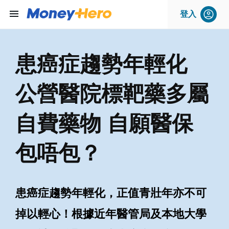
menu
登入
患癌症趨勢年輕化
公營醫院標靶藥多屬
自費藥物 自願醫保
包唔包？
患癌症趨勢年輕化，正值青壯年亦不可
掉以輕心！根據近年醫管局及本地大學