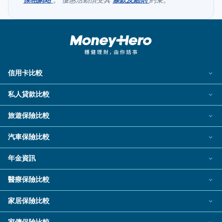
保柏網站
。 優惠活動須受其
條款及細則
約束。
信用卡比較
所有信用卡
私人貸款比較
熱門信用卡
個人化貸款產品推介 🔥全新
旅遊保險比較
飛行里數信用卡
私人貸款
旅遊保險
汽車保險比較
現金回贈信用卡
熱門貸款
新冠肺炎旅遊保險
汽車保險
年金資訊
八達通自動增值信用卡
私人分期貸款
日本旅遊保險及資訊
電動車保險2026
年金資訊
機場貴賓室信用卡
醫療保險比較
稅務貸款
泰國旅遊保險及資訊
自願醫保計劃
網上購物信用卡
財務公司貸款
家居保險比較
旅遊保險公司
餐飲回贈信用卡
家居保險
結餘轉戶