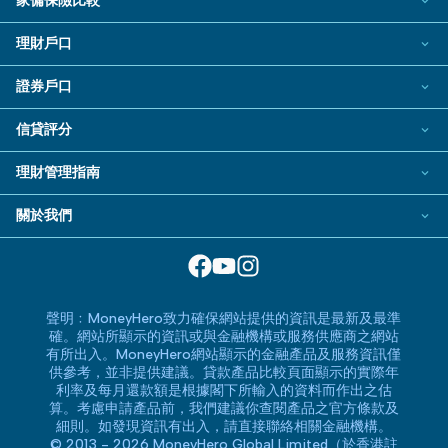
旅遊保險指南
家傭保險比較
低門檻/學生信用卡
汽車貸款
家傭保險
旅遊保險資料資源
理財戶口
信用卡迎新禮品
循環貸款/私人透支
銀行戶口
證券戶口
銀聯信用卡
業主貸款
定期存款
熱門投資戶口
電子錢包信用卡
信貸評分
中小企貸款
電子錢包
港股證券戶口
信貸評分指南
尊尚信用卡
銀行貸款
理財管理指南
新股認購服務
公司卡
BLOG
小額貸款
關於我們
美股證券戶口
Visa信用卡
常用相關詞彙
易批貸款
服務承諾
智能投資平台
萬事達卡
MoneyHero電子報
特快貸款
網上支援
基金投資戶口
信用卡合作銀行或機構
所有合作銀行或機構
免露面貸款
聲明﹕MoneyHero致力確保網站提供的資訊是最新及最準
精選產品
確。網站所顯示的資訊或與金融機構或服務供應商之網站
信用卡最新優惠
私人貸款指引
有所出入。MoneyHero網站顯示的金融產品及服務資訊僅
換領現金券流程
供參考，並非提供建議。貸款產品比較頁面顯示的實際年
私人貸款常見問題
利率及每月還款額是根據閣下所輸入的資料而作出之估
常見問題
算。考慮申請產品前，我們建議你查閱產品之官方條款及
私人貸款相關常用詞彙
細則。如發現資訊有出入，請直接聯絡相關金融機構。
條款及細則
© 2013 - 2026 MoneyHero Global Limited（於香港註