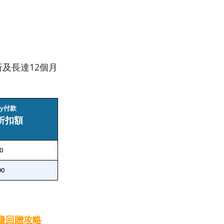
折及長達12個月
ay付款
折扣額
0
00
ne賺回贈攻略