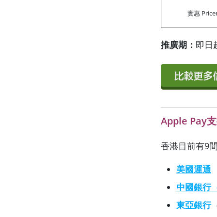
實惠 Pricer
推廣期：
即日起
Apple P
香港目前有9間
美國運通
中國銀行
東亞銀行
（