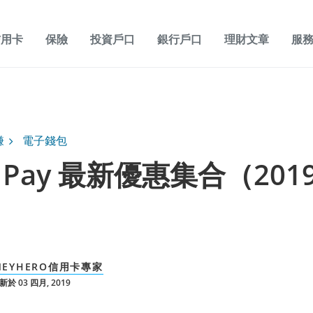
信用卡
保險
投資戶口
銀行戶口
理財文章
服
賺
電子錢包
e Pay 最新優惠集合（201
）
NEYHERO信用卡專家
於 03 四月, 2019