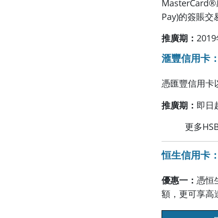
MasterCar
Pay)的簽賬
推廣期：
201
滙豐信用卡：
憑匯豐信用卡以A
推廣期：
即日
更多HS
恒生信用卡：百老
優惠一：
憑恒
額，更可享高達$7