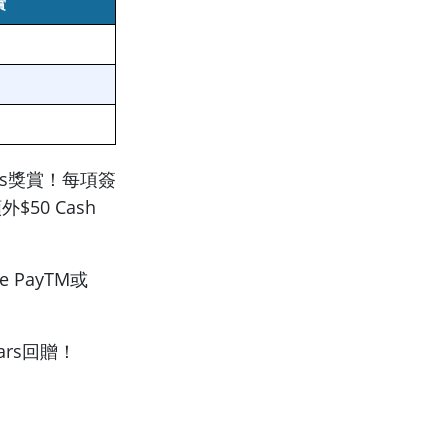
賞
lars獎賞！每項簽
外$50 Cash
e PayTM或
ars回贈！