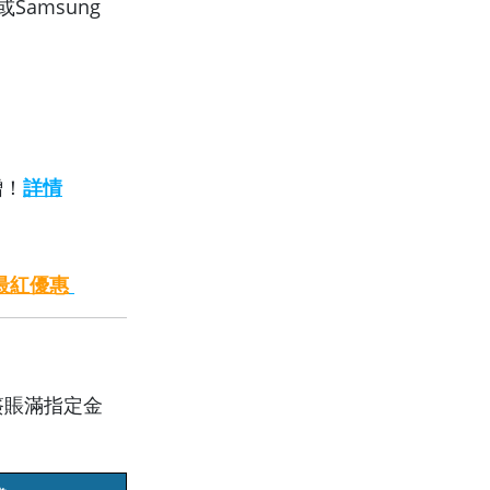
或Samsung
贈！
詳情
最紅優惠
簽賬滿指定金