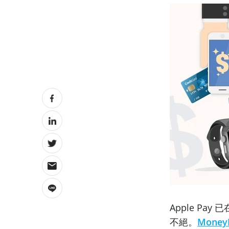
Apple Pa
不絕。
Money