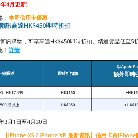
19年4月更新)
惠：
本周信用卡優惠
：衛訊高達HK$450即時折扣
卡於衛訊購物，可享高達HK$450即時折扣、精選貨品低至5
惠！
詳情
以Apple P
額外即時
一簽賬滿
即時折扣額
0 - HK$7,499
HK$150
+HK$5
,500 或以上
HK$350
+HK$1
9年3月1日至4月30日
：
【iPhone XS / iPhone XR 最新資訊】信用卡買iPho