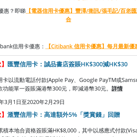
優惠？即睇
【電器信用卡優惠】豐澤/衛訊/張毛記/百老匯
合
tibank信用卡優惠：
【Citibank 信用卡優惠】每月最新
款】
匯豐信用卡：誠品書店簽賬HK$300減HK$30
卡以流動電話付款(Apple Pay、Google PayTM或Samsu
付款功能單一簽賬滿港幣300元，即減港幣30元。
詳情
年3月1日至2020年2月29日
款】
滙豐信用卡：高達額外5%「獎賞錢」回贈
本地合資格簽賬滿HK$8,000，其中以感應式付款(Visa P