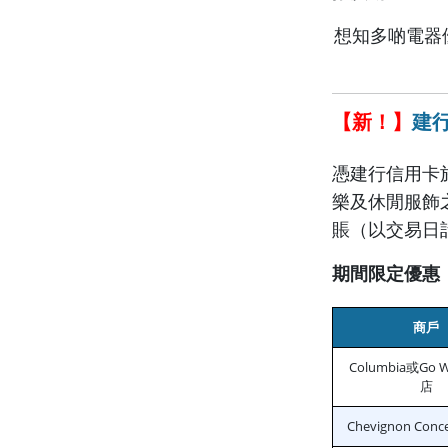
想知多啲電器
【新！】
建行
憑建行信用卡於
樂及休閒服飾
賬（以交易日
期間限定優惠
商戶
Columbia或Go 
店
Chevignon Conce