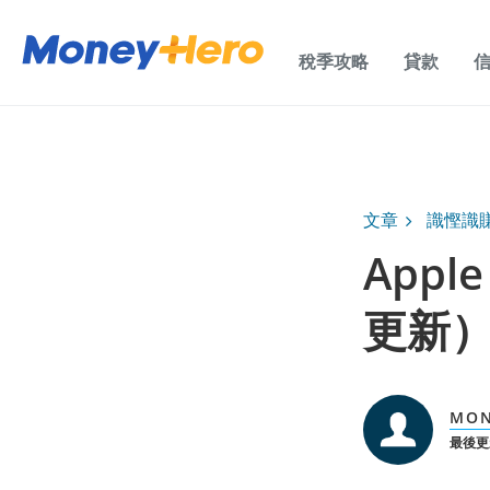
稅季攻略
貸款
文章
識慳識
Appl
更新
MO
最後更新