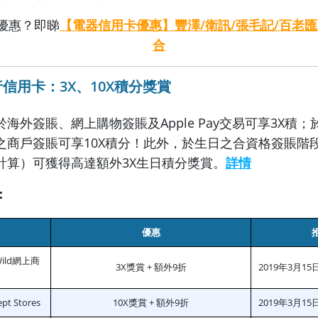
優惠？即睇
【電器信用卡優惠】豐澤/衛訊/張毛記/百老匯
合
信用卡：3X、10X積分獎賞
海外簽賬、網上購物簽賬及Apple Pay交易可享3X積
之商戶簽賬可享10X積分！此外，於生日之合資格簽賬階
計算）可獲得高達額外3X生日積分獎賞。
詳情
：
優惠
Wild網上商
3X獎賞 + 額外9折
2019年3月15
pt Stores
10X獎賞 + 額外9折
2019年3月15