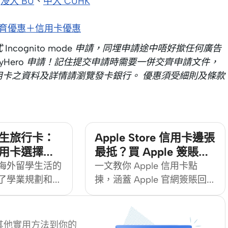
、
浸大 BU
、
中大 CUHK
ool 教育優惠＋信用卡優惠
 Incognito mode 申請，同埋申請途中唔好撳任何廣告
yHero 申請！記住提交申請時需要一併交齊申請文件，
用卡之資料及詳情請瀏覽發卡銀行。 優惠須受細則及條款
生旅行卡：
Apple Store 信用卡邊張
用卡選擇指
最抵？買 Apple 簽賬回
、外幣回贈、入
贈＋迎新攻略
海外留學生活的
一文教你 Apple 信用卡點
選)
了學業規劃和生
揀，涵蓋 Apple 官網簽賬回
妥善管理海外開
贈、迎新禮品卡抵銷及疊加迎
環。選擇一張合
新三大慳錢做法。Apple 產品
change 信用
每年推陳出新，售價亦不算親
其他實用方法到你的