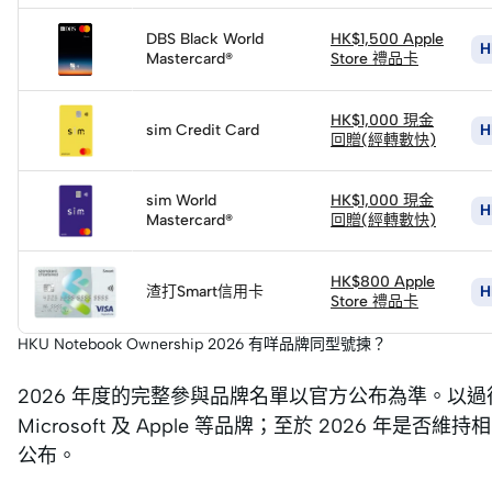
立
即
DBS Black World
HK$1,500 Apple
H
Mastercard®
申
Store 禮品卡
請
立
即
HK$1,000 現金
sim Credit Card
H
申
回贈(經轉數快)
請
立
即
sim World
HK$1,000 現金
H
Mastercard®️
申
回贈(經轉數快)
請
立
即
HK$800 Apple
渣打Smart信用卡
H
申
Store 禮品卡
請
HKU Notebook Ownership 2026 有咩品牌同型號揀？
2026 年度的完整參與品牌名單以官方公布為準。以過往年
Microsoft 及 Apple 等品牌；至於 2026 
公布。