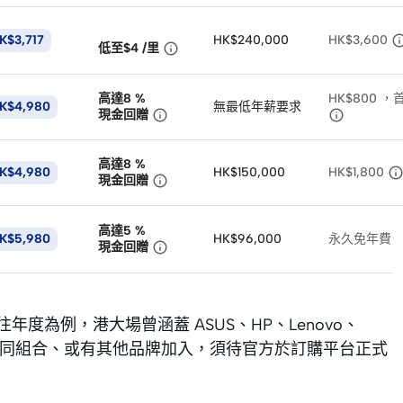
K$3,717
HK$240,000
HK$3,600

低至$4
/
里
高達8
%
HK$800 
K$4,980
無最低年薪要求


現金回贈
高達8
%
K$4,980
HK$150,000
HK$1,800

現金回贈
高達5
%
K$5,980
HK$96,000
永久免年費

現金回贈
度為例，港大場曾涵蓋 ASUS、HP、Lenovo、
年是否維持相同組合、或有其他品牌加入，須待官方於訂購平台正式