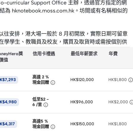
Co-curricular Support Office 主辦，透過官方指定的網
 hknotebook.moss.com.hk。坊間或有名稱相似的
以往安排，港大場一般於 8 月初開放，實際日期可留意
包括 HKU 在學學生、教職員及校友，購買及取貨時或需按個別供
oneyHero獎
信用卡禮遇
最低年薪要求
年費
價值
高達 2
%
K$7,293
HK$120,000
HK$1,800

現金回贈
低至$2 -
K$4,980
HK$96,000
HK$2,000

6
/
里
高達5
%
K$4,317
HK$150,000
HK$1,800

現金回贈