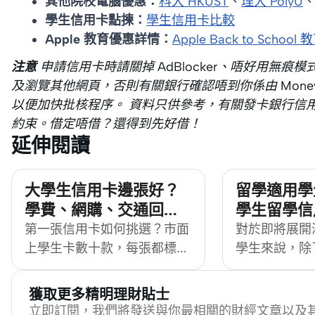
其他院校電腦優惠：
科大 HKUST
、
理大 PolyU
學生信用卡點揀：
學生信用卡比較
Apple 教育優惠詳情：
Apple Back to Sch
注意
申請信用卡時請關掉 AdBlocker、唔好用無痕模式
及瀏覽其他網頁，否則有關銀行確認唔到你係由 Mone
以便加快批核程序。 資料只供參考，有關發卡銀行信
約束。借定唔借？還得到先好借！
延伸閱讀
大學生信用卡邊張好？
留學適用學
學費、網購、交通回贈
學生留學信
卡組合推薦
南 (里數
第一張信用卡如何挑選？市面
對於即將展開
Lounge之
上學生卡數十款，每張都標榜
學生來說，除
「高回贈」「免年費」「迎新
活準備，如何
著數」，看完反而更難取捨。
支更是重要一
獲取更多精明理財貼士
其實答案不是追求單張最強的
適的學生卡、ex
立即訂閱，我們將發送與你最相關的財經文章以及