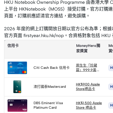
HKU Notebook Ownership Programme 由香港大學 
上平台 HKNotebook（MOSS）接受訂購，官方訂購連結為
頁面，訂購前應認清官方連結，避免誤購。
2026 年度的網上訂購開放日期以官方公布為準；根據
官方頁面 firstyear.hku.hk/nop。合資格對象
應商要求出示有效證件。
信用卡
MoneyHero獨
M
家獎賞
賞
立
即
周生生「珍藏
Citi Cash Back 信用卡
H
申
篇」999.9黃金
小馬 (1克) × 2件
請
立
(限量100件)
即
HK$900 Apple
渣打國泰Mastercard
H
申
Store禮品卡
請
立
即
DBS Eminent Visa
HK$1,500 Apple
H
Platinum Card
申
Store 禮品卡
請