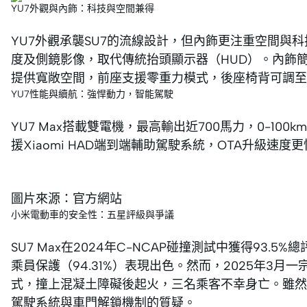
YU7外觀與內飾：科技與空間兼得
YU7外觀承襲SU7的流線設計，但內飾更注重空間與科技感
度及側鏡影像，取代傳統抬頭顯示器（HUD）。內飾
提供寬敞空間，前座支援零重力模式，後座椅背可調至
YU7性能與續航：強悍動力，智能駕駛
YU7 Max搭載雙電機，最高輸出近700馬力，0-100k
援Xiaomi HAD端到端輔助駕駛系統，OTA升級速
圖片來源：官方網站
小米電動車的安全性：五星評級與爭議
SU7 Max在2024年C-NCAP碰撞測試中獲得93.
乘員保護（94.31%）表現出色。然而，2025年3月
式，撞上混凝土障礙後起火，三名乘客不幸身亡。雖然
駕駛系統與車門解鎖機制的質疑。