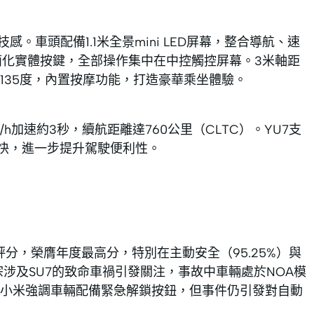
。車頭配備1.1米全景mini LED屏幕，整合導航、速
簡化實體按鍵，全部操作集中在中控觸控屏幕。3米軸距
135度，內置按摩功能，打造豪華乘坐體驗。
m/h加速約3秒，續航距離達760公里（CLTC）。YU7支
度更快，進一步提升駕駛便利性。
5%總評分，榮膺年度最高分，特別在主動安全（95.25%）與
一宗涉及SU7的致命車禍引發關注，事故中車輛處於NOA模
小米強調車輛配備緊急解鎖按鈕，但事件仍引發對自動