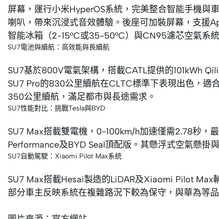
屏幕，運行小米HyperOS系統，完美整合智能手機
喇叭，帶來沉浸式音效體驗。後座可加裝屏幕，支援Apple
智能冰箱（2-15°C或35-50°C）與CN95濾芯空
SU7電池與續航：高效能與長續航
SU7基於800V電氣架構，搭載CATL提供的101kWh Qil
SU7 Pro的830公里續航在CLTC標準下表現出色，適
350公里續航，滿足都市與長途需求。
SU7性能對比：挑戰Tesla與BYD
SU7 Max搭載雙電機，0-100km/h加速僅需2.78秒，最高
Performance及BYD Seal頂配版。其懸浮式空氣
SU7自動駕駛：Xiaomi Pilot Max系統
SU7 Max搭載Hesai製造的LiDAR及Xiaomi Pi
部分車主反映系統在複雜路況下較為保守，與華為等品