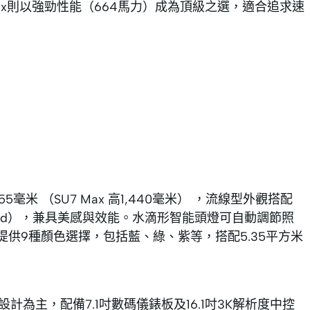
 Max則以強勁性能（664馬力）成為頂級之選，適合追求速
5毫米 （SU7 Max 高1,440毫米） ，流線型外觀搭配
的0.22Cd），兼具美感與效能。水滴形智能頭燈可自動調節照
提供9種顏色選擇，包括藍、綠、紫等，搭配5.35平方米
為主，配備7.1吋數碼儀錶板及16.1吋3K解析度中控