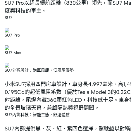
SU7 Pro以超長續航距離（830公里）領先，而SU7
度與科技的車主。
SU7
SU7 Pro
SU7 Max
SU7外觀設計：跑車風範，低風阻優勢
小米SU7採用四門房車設計，車身長4,997毫米、高1,45
0.195Cd的超低風阻系數（優於Tesla Model 3
射距離，尾燈內藏360顆紅色LED，科技感十足。車身
的全景玻璃天幕，兼顧隔熱與視野開闊。
SU7內飾科技：智能生態，舒適體驗
SU7內飾提供黑、灰、紅、紫四色選擇，駕駛艙以對稱設計