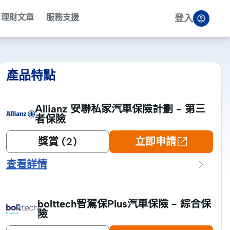
理財文章
服務支援
登入
產品特點
Allianz 安聯私家汽車保險計劃 - 第三
者保險
獎賞 (2)
立即申請
查看詳情

bolttech智駕保Plus汽車保險 - 綜合保
險