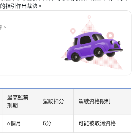
的指引作出裁決。
障。
最高監禁
駕駛扣分
駕駛資格限制
刑期
6個月
5分
可能被取消資格