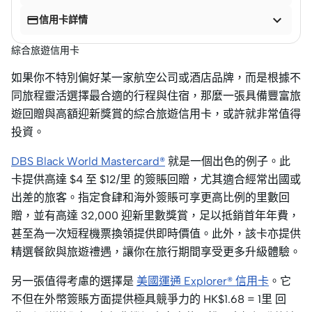


信用卡詳情
綜合旅遊信用卡
如果你不特別偏好某一家航空公司或酒店品牌，而是根據不
同旅程靈活選擇最合適的行程與住宿，那麼一張具備豐富旅
遊回贈與高額迎新獎賞的綜合旅遊信用卡，或許就非常值得
投資。
DBS Black World Mastercard®
就是一個出色的例子。此
卡提供高達 $4 至 $12/里 的簽賬回贈，尤其適合經常出國或
出差的旅客。指定食肆和海外簽賬可享更高比例的里數回
贈，並有高達 32,000 迎新里數獎賞，足以抵銷首年年費，
甚至為一次短程機票換領提供即時價值。此外，該卡亦提供
精選餐飲與旅遊禮遇，讓你在旅行期間享受更多升級體驗。
另一張值得考慮的選擇是
美國運通 Explorer® 信用卡
。它
不但在外幣簽賬方面提供極具競爭力的 HK$1.68 = 1里 回