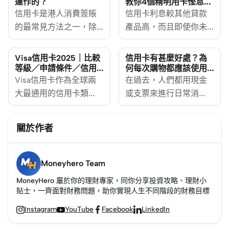
運作的？
教你4個精明用卡慳息攻
略
信用卡是港人消費簽賬
信用卡利息較其他貸款
的最常見方法之一，除
產品高，而且即使你未
了可以省去要隨身攜帶
還清卡數，你仍然可以
現金的不便外，使用信
繼續刷卡，因此信用卡
Visa信用卡2025｜比較
信用卡有甚麼好處？為
用卡更可以賺取現金回
債務很容易越滾越大。
等級／申請條件／信用
何每次購物都應該使用
卡優惠／學生Visa信用
信用卡付款
賺。而使用合適的信用
Visa信用卡作為全球兩
但當你面臨突發的大額
在過去，人們都用現金
卡
卡，在指定的消費類別
大最通用的信用卡類
開支或暫時失去收入來
或支票來進行日常消
簽賬亦可享有更高的回
別，分為不同等級，如
源時，使用信用卡借貸
費，而信用卡的概念並
贈獎賞，簽得越多、賺
Visa白金卡、Visa
則是其中一個應急方
不普及，很多人都不知
關於作者
得越多。如果你是初次
Signature卡等，申請條
法。不過，在這個情況
道信用卡是什麼，少數
接觸信用卡，也許會好
件及優惠待遇均有所出
下，你需要採取措施以
擁有信用卡的消費者也
奇究竟現金回贈信用卡
入。MoneyHero為大家
減少須支付的利息。然
只會使用信用卡作較大
Moneyhero Team
是如何運作的呢？信用
解構它們的信用卡優
而，最有效節省信用卡
額的消費，但時至今
MoneyHero 屬於你的理財專家，同你分享投資攻略、理財小
卡現金回贈又可以點
惠。
利息的方法，便是完全
日，信用卡幾乎隨處可
貼士，一齊面對財務問題，助你實現人生不同階段的財務目標
用？以下為你一一講
避免產生利息。
用，有些人甚至完全不
Instagram
YouTube
Facebook
LinkedIn




解！
攜帶現金出街。 信用卡
的好處主要有4點，它不