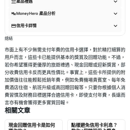


產品禮遇

MoneyHero 產品分析


信用卡詳情
總結
市面上有不少無需支付年費的信用卡選擇，對於精打細算的
用戶而言，這些卡已能提供基本的獎賞及回贈功能。不過，
若你希望獲得更優厚的旅遊禮遇、現金回贈或迎新獎賞，部
分收費信用卡反而更具性價比。事實上，這些卡所提供的附
加價值往往能輕鬆抵銷年費，例如免費機場貴賓室、每年免
費酒店住宿、航班升級或高回贈回報等。只要你根據個人消
費習慣及財務目標選擇合適信用卡，即使支付年費，長遠而
言亦有機會獲得更多實質回報。
相關文章
現金回贈信用卡是如何
點樣避免信用卡利息？