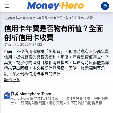
/
信用卡
/
部落格
/
信用卡年費是否物有所值？全面剖析信用卡收費
信用卡年費是否物有所值？全面
剖析信用卡收費
更新日期
:
2025年8月22日
市面上不少信用卡標榜「
市面上不少信用卡標榜「
免年費
免年費
」，但同時亦有不少高年費
」，但同時亦有不少高年費
信用卡提供豐富的獎賞與福利。那麼，年費是否值得支付？
信用卡提供豐富的獎賞與福利。那麼，年費是否值得支付？
其實，視乎你的理財目標和消費模式，年費有時反而能為你
其實，視乎你的理財目標和消費模式，年費有時反而能為你
帶來更高回報。本文將從信貸評級、回贈、旅遊福利等角
帶來更高回報。本文將從信貸評級、回贈、旅遊福利等角
度，深入剖析信用卡年費的價值。
度，深入剖析信用卡年費的價值。
顯示更多
作者
Moneyhero Team
MoneyHero 屬於你的理財專家，同你分享投資攻略、理財小貼
士，一齊面對財務問題，助你實現人生不同階段的財務目標