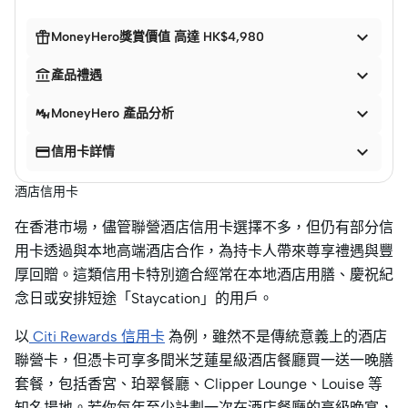


MoneyHero獎賞價值 高達 HK$4,980


產品禮遇

MoneyHero 產品分析


信用卡詳情
酒店信用卡
在香港市場，儘管聯營酒店信用卡選擇不多，但仍有部分信
用卡透過與本地高端酒店合作，為持卡人帶來尊享禮遇與豐
厚回贈。這類信用卡特別適合經常在本地酒店用膳、慶祝紀
念日或安排短途「Staycation」的用戶。
以
Citi Rewards 信用卡
為例，雖然不是傳統意義上的酒店
聯營卡，但憑卡可享多間米芝蓮星級酒店餐廳買一送一晚膳
套餐，包括香宮、珀翠餐廳、Clipper Lounge、Louise 等
知名場地。若你每年至少計劃一次在酒店餐廳的高級晚宴，