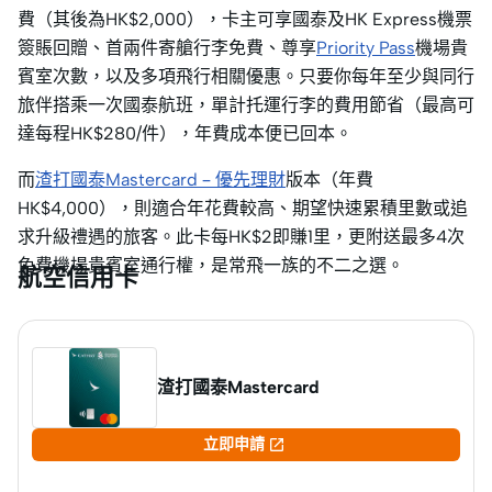
費（其後為HK$2,000），卡主可享國泰及HK Express機票
簽賬回贈、首兩件寄艙行李免費、尊享
Priority Pass
機場貴
賓室次數，以及多項飛行相關優惠。只要你每年至少與同行
旅伴搭乘一次國泰航班，單計托運行李的費用節省（最高可
達每程HK$280/件），年費成本便已回本。
而
渣打國泰Mastercard – 優先理財
版本（年費
HK$4,000），則適合年花費較高、期望快速累積里數或追
求升級禮遇的旅客。此卡每HK$2即賺1里，更附送最多4次
免費機場貴賓室通行權，是常飛一族的不二之選。
航空信用卡
渣打國泰Mastercard

立即申請