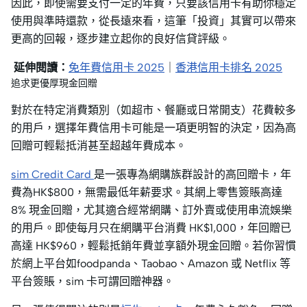
因此，即使需要支付一定的年費，只要該信用卡有助你穩定
使用與準時還款，從長遠來看，這筆「投資」其實可以帶來
更高的回報，逐步建立起你的良好信貸評級。
延伸閱讀：
免年費信用卡 2025
｜
香港信用卡排名 2025
追求更優厚現金回贈
對於在特定消費類別（如超市、餐廳或日常開支）花費較多
的用戶，選擇年費信用卡可能是一項更明智的決定，因為高
回贈可輕鬆抵消甚至超越年費成本。
sim Credit Card
是一張專為網購族群設計的高回贈卡，年
費為HK$800，無需最低年薪要求。其網上零售簽賬高達
8% 現金回贈，尤其適合經常網購、訂外賣或使用串流娛樂
的用戶。即使每月只在網購平台消費 HK$1,000，年回贈已
高達 HK$960，輕鬆抵銷年費並享額外現金回贈。若你習慣
於網上平台如foodpanda、Taobao、Amazon 或 Netflix 等
平台簽賬，sim 卡可謂回贈神器。