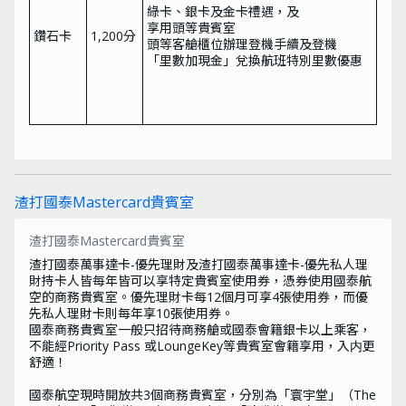
綠卡、銀卡及金卡禮遇，及
享用頭等貴賓室
鑽石卡
1,200分
頭等客艙櫃位辦理登機手續及登機
「里數加現金」兌換航班特別里數優惠
渣打國泰Mastercard貴賓室
渣打國泰Mastercard貴賓室
渣打國泰萬事達卡-優先理財
及
渣打國泰萬事達卡-優先私人理
財
持卡人皆每年皆可以享特定貴賓室使用券，憑券使用國泰航
空的商務貴賓室。優先理財卡每12個月可享4張使用券，而優
先私人理財卡則每年享10張使用券。
國泰商務貴賓室
一般只招待商務艙或國泰會籍銀卡以上乘客，
不能經Priority Pass 或LoungeKey等貴賓室會籍享用，入内更
舒適！
國泰航空現時開放共3個商務貴賓室，分別為「寰宇堂」（The