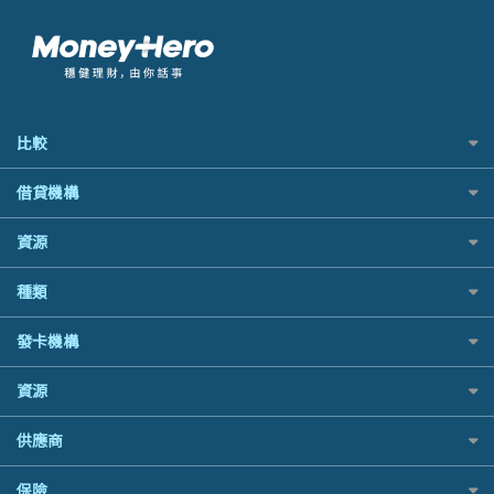
比較
私人貸款比較
借貸機構
稅季/稅務貸款
BEA 東亞銀行
資源
網上貸款
BOC 中國銀行
結餘轉戶(清卡數貸款)
如何申請個人貸款
種類
Cashing Pro 優尚信貸
銀行貸款
如何管理個人貸款
CCB(Asia) 中國建設銀行 (亞洲)
財務公司貸款
網購優惠
發卡機構
個人貸款有用資訊
Citibank 花旗銀行
免入息貸款
精選外幣網購信用卡
清卡數貸款教學
CNCBI 信銀國際
Citibank花旗銀行
免TU貸款
資源
尊尚信用卡
循環貸款教學
CreFIT 維信
AE美國運通
急借錢
公司信用卡
個人化貸款產品推介 🔥全新
Black Friday優惠
DBS 星展銀行
供應商
DBS星展銀行
業主貸款
電子錢包信用卡
債務重組一覽
淘寶付款方式
DSB 大新銀行
HSBC滙豐銀行
汽車貸款
日本遊信用卡攻略
八達通自動增值信用卡
供樓利息扣稅
保險
一田購物優惠日
Fubon 富邦銀行