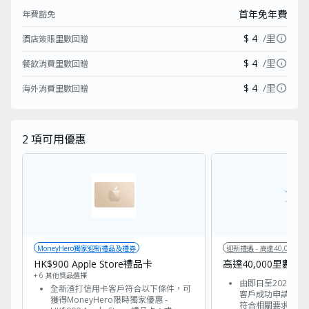
首年免年費
年費豁免
info
$ 4
/里
酒店簽賬里數回贈
info
$ 4
/里
餐飲消費里數回贈
info
$ 4
/里
海外消費里數回贈
2
項可用優惠
MoneyHero獨家迎新禮品及禮券
迎新禮遇 - 高達40,000里
HK$900 Apple Store禮品卡
高達40,000里數
+ 6 其他獎品選擇
由即日至2026年
全新渣打信用卡客戶符合以下條件，可
客戶成功申請渣打國泰
獲得MoneyHero限時獨家優惠 -
符合相關要求，可享