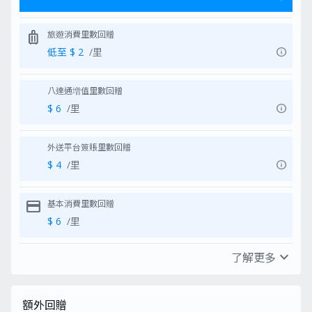
交早前經電郵發出之「獨家獎賞換
領表格」
luggage
旅遊消費里數回贈
申請產品前請關掉AdBlocker及
「私人模式」：
3項設定讓你順利
info
低至 $ 2
/里
取得MoneyHero獨家優惠
申請前記得預備好手機及香港身份
證！建議申請時一次過交齊所需文
八達通増值里數回贈
件，以加快批核程序。完成申請
時，記得抄低申請參考編號，以方
info
$ 6
/里
便隨時查詢申請進度及領取
MoneyHero獨家優惠：
渣打信用
卡申請流程教學及拍攝身份證Tips
外送平台簽賬里數回贈
MoneyHero限時獨家優惠由
MoneyHero提供，其換領、使用
info
$ 4
/里
方法及爭議，均與渣打銀行無關
優惠受
條款及細則
約束
換領流程由推廣期結束後起計需時
credit_card
基本消費里數回贈
至少16星期，所需時間或會因批
$ 6
/里
核、簽賬及其他實際情況變動
expand_more
了解更多
location_on
本地消費里數回贈
info
$ 6
/里
額外回贈