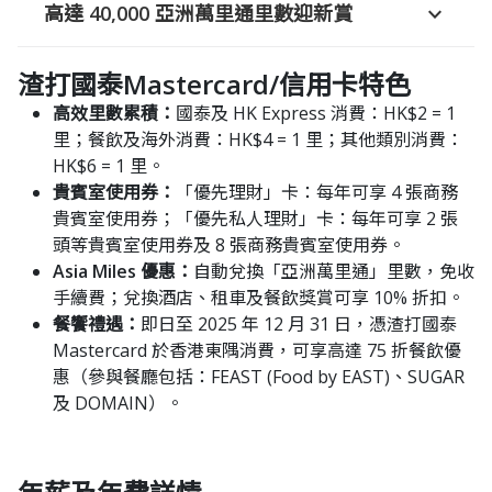
高達 40,000 亞洲萬里通里數迎新賞
expand_more
渣打國泰Mastercard/信用卡特色
高效里數累積：
國泰及 HK Express 消費：HK$2 = 1
里；餐飲及海外消費：HK$4 = 1 里；其他類別消費：
HK$6 = 1 里。
貴賓室使用券：
「優先理財」卡：每年可享 4 張商務
貴賓室使用券；「優先私人理財」卡：每年可享 2 張
頭等貴賓室使用券及 8 張商務貴賓室使用券。
Asia Miles 優惠：
自動兌換「亞洲萬里通」里數，免收
手續費；兌換酒店、租車及餐飲獎賞可享 10% 折扣。
餐饗禮遇：
即日至 2025 年 12 月 31 日，憑渣打國泰
Mastercard 於香港東隅消費，可享高達 75 折餐飲優
惠（參與餐廳包括：FEAST (Food by EAST)、SUGAR
及 DOMAIN）。