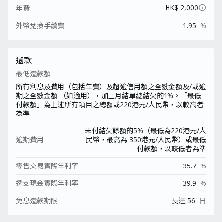
info
HK$ 2,000
年費
外幣兌換手續費
1.95
%
還款
最低還款額
所有利息及費用（包括年費）及超逾信用額之全數金額及/或逾
期之全數金額 （如適用），加上月結單總結欠的1%。「最低
付款額」為上述所有項目之總額或220港元/人民幣，以較高者
為準
未付結欠餘額的5%（最低為220港元/人
逾期費用
民幣，最高為 350港元/人民幣）或最低
付款額，以較低者為準
零售交易實際年利率
35.7
%
透支現金實際年利率
39.9
%
免息還款期限
長達 56
日