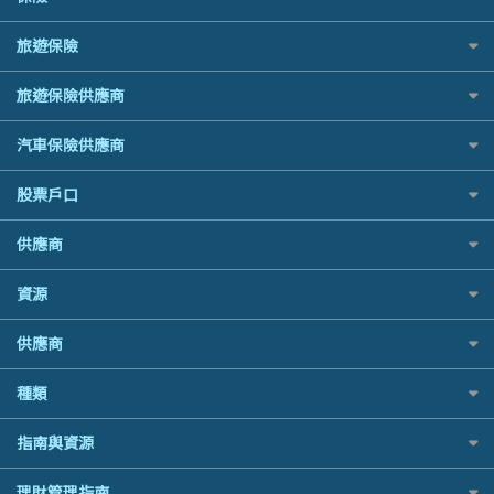
Mox
緊急貸款比較
韓國遊信用卡攻略
最佳貸款app
SOGO感謝祭
HK Finance 香港信貸
信銀國際
最佳小額貸款比較
旅遊保險
台灣遊信用卡攻略
旅遊保險
HKTVmall優惠碼
HSBC 滙豐銀行貸款
大新銀行
易批必批貸款
汽車保險
機場貴賓室信用卡
交稅優惠
K Cash 貸款
日本旅遊保險及資訊
恒生銀行
24小時貸款
旅遊保險供應商
家居保險
Visa信用卡
酒店優惠碼
Mox 銀行
泰國旅遊保險及資訊
Standard Chartered渣打銀行
最佳循環貸款
家傭保險
萬事達卡
AXA 安盛
機票優惠碼
National Resources 中潤物業按揭
汽車保險供應商
台灣旅遊保險及資訊
安信EarnMORE
寵物保險
銀聯信用卡
AIG 美亞
OCBC 華僑銀行
韓國旅遊保險及資訊
AEON
定期人壽保險
高獎賞信用卡推薦
大新汽車保險
股票戶口
Allianz 安聯
PrimeCredit 安信信貸
歐洲旅遊保險及資訊
東亞銀行
危疾保險
酒店信用卡
中銀汽車保險
Allied World 世聯
Promise 邦民日本財務
越南旅遊保險及資訊
SIM
富途證券
年金資訊
供應商
Allianz安聯汽車保險
Avo
Rabbit Credit月兔信貸
澳洲旅遊保險及資訊
Airwallex信用卡
IB盈透證券
樓宇火險
bolttech保障汽車保險
中國銀行
Standard Chartered 渣打銀行
富途牛牛好唔好？
長者嘆世界
資源
老虎證券
Zurich蘇黎世汽車保險
Bolttech 保特
UA 亞洲聯合財務
Webull微牛證券好唔好？
家庭親子遊
uSMART 盈立證券
QBE昆士蘭汽車保險
股票戶口開戶
Blue Cross 藍十字
WeLab Bank
供應商
Longbridge長橋證券好唔好？
全年周圍飛
華盛証券
平安汽車保險
證券行邊間好？
中國平安
WeLend 貸款
老虎證券好唔好？
手機邊份好
長橋證券
銀行戶口比較
種類
港股5隻高息ETF精選
大新銀行
X Wallet 貸款
華盛証券好唔好？
自駕遊比較
WeBull微牛證券
尊尚銀行戶口
什麼是ETF？
Generali 忠意
ZA Bank
漲樂全球通好唔好？
相機有得保
定期存款
漲樂全球通｜華泰國際
指南與資源
Citi Plus
香港30大高息股排行
HSBC滙豐銀行
IB盈透證券好唔好？
專為孕婦設計的最佳旅遊保險
港元定存
OSL
中信銀行inMotion
黃金ETF懶人包
MSIG 三井住友
理財資訊
盈立證券 uSMART 好唔好？
最佳滑雪旅遊保險
理財管理指南
人民幣定存