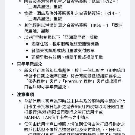
國泰及香港快運航空之合資格簽賬：低至 HK$2 = 1
「亞洲萬里通」里數
食肆、酒店及海外簽賬類別之合資格簽賬 : HK$4 = 1
「亞洲萬里通」里數
其他類別以港幣計算之合資格簽賬 : HK$6 = 1 「亞洲
萬里通」里數
以9折里數兌換以下「亞洲萬里通」獎勵
酒店住宿、租車服務及旅遊體驗獎勵
餐膳美食獎勵或使用里數支付賬單
延續里數有效期、轉贈里數或禮贈里數
首年年費豁免
新客戶可享首年年費豁免。於上一個年度內（即由信用
卡發卡日期之週年日起）符合有關最低總結餘要求之
「優先理財」客戶 /「Premium 理財」客戶或出糧戶
口客戶即可享年費豁免。
注意事項
全新信用卡客戶為現時並未持有及於現時所申請渣打信
用卡主卡批核日起計之過去6個月內沒有取消任何由渣
打銀行(香港)有限公司發行之渣打信用卡或
MANHATTAN信用卡主卡之申請人
任何由信用卡戶口轉賬 / 增值到任何由渣打銀行指定之
賬戶包括但不限於八達通銀包及支付寶賬戶、任何以
「快速支付系統」或渣打銀行不時新增之電子付款賬戶