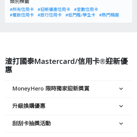
類別標籤
#所有信用卡
#迎新優惠信用卡
#里數信用卡
#餐飲信用卡
#旅行信用卡
#低門檻/學生卡
#熱門精選
渣打國泰Mastercard/信用卡®迎新優
惠
MoneyHero 限時獨家迎新獎賞
expand_more
升級換購優惠
expand_more
刮刮卡抽獎活動
expand_more