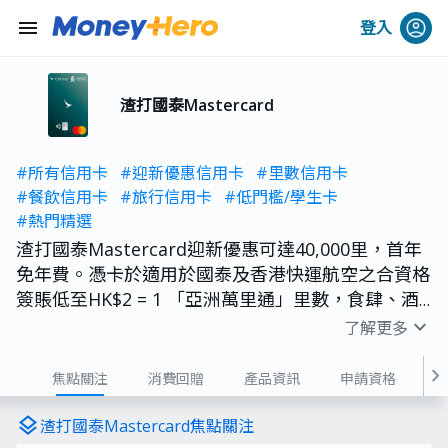
menu
登入
渣打國泰Mastercard
#所有信用卡
#迎新優惠信用卡
#里數信用卡
#餐飲信用卡
#旅行信用卡
#低門檻/學生卡
#熱門精選
渣打國泰Mastercard迎新優惠可達40,000里，首年
免年費。憑卡於適用於國泰及香港快運航空之合資格
簽賬低至HK$2 = 1 「亞洲萬里通」里數，食肆、酒
店及海外簽賬類別之合資格簽賬HK$4 = 1 「亞洲萬
expand_more
了解更多
里通」里數。年薪要求HK$9.6萬，屬3張渣打國泰
Mastercard中最低。
chevron_right
焦點關注
消費回贈
產品資訊
申請資格
費用
layers
渣打國泰Mastercard焦點關注