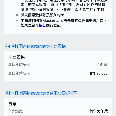
進行的交易服務、 透過「渣打網上理財」所作的繳費
賬項均為不合資簽賬，不可賺取「亞洲萬里通」里數
獎賞優惠受條款及細則約束
申請渣打國泰Mastercard需先持有亞洲萬里通戶口，
如未登記可
按此
進行登記
rule_folder
渣打國泰Mastercard申請資格
申請資格
最低年齡要求
18
歲
最低年薪要求
HK$ 96,000
local_atm
渣打國泰Mastercard費用/還款/利率
費用
年費豁免
首年免年費