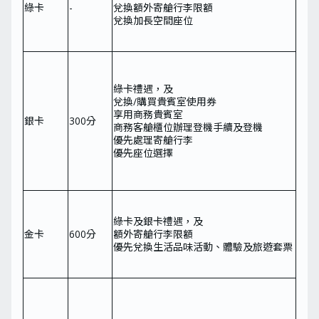
綠卡
-
兌換額外寄艙行李限額
兌換加長空間座位
綠卡禮遇，及
兌換/購買貴賓室使用券
享用商務貴賓室
銀卡
300分
商務客艙櫃位辦理登機手續及登機
優先處理寄艙行李
優先座位選擇
綠卡及銀卡禮遇，及
金卡
600分
額外寄艙行李限額
優先兌換生活品味活動、體驗及旅遊套票