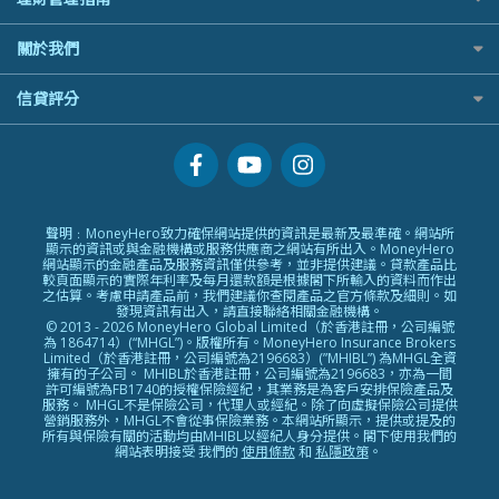
StashAway
Airwallex銀行
最值得注意的比特幣ETF
Prudential 保誠
識慳識賺
Stashaway好唔好？
最適合BB的旅遊保險
美元定存
Syfe
常用相關詞彙
選股策略：五步調查攻略
QBE 昆士蘭
關於我們
債務管理
Hashkey好唔好？
英鎊定存
MoneyHero電子報
Starr
投資理財
Syfe好唔好？
澳元定存
服務承諾
信貸評分
所有合作銀行或機構
Zurich 蘇黎世
置業安居
網上支援
人生保障
信貸評分指南
精選產品
精明旅遊
換領現金券流程
創業求職
常見問題
專欄文章
聲明﹕MoneyHero致力確保網站提供的資訊是最新及最準確。網站所
條款及細則
顯示的資訊或與金融機構或服務供應商之網站有所出入。MoneyHero
編輯守則
網站顯示的金融產品及服務資訊僅供參考，並非提供建議。貸款產品比
較頁面顯示的實際年利率及每月還款額是根據閣下所輸入的資料而作出
廣告合作
之估算。考慮申請產品前，我們建議你查閱產品之官方條款及細則。如
發現資訊有出入，請直接聯絡相關金融機構。
廣告政策
© 2013 - 2026 MoneyHero Global Limited（於香港註冊，公司編號
為 1864714）(“MHGL”)。版權所有。MoneyHero Insurance Brokers
私隱政策
Limited（於香港註冊，公司編號為2196683）(”MHIBL”) 為MHGL全資
擁有的子公司。 MHIBL於香港註冊，公司編號為2196683，亦為一間
加入我們
許可編號為FB1740的授權保險經紀，其業務是為客戶安排保險產品及
服務。 MHGL不是保險公司，代理人或經紀。除了向虛擬保險公司提供
媒體報導
營銷服務外，MHGL不會從事保險業務。本網站所顯示，提供或提及的
所有與保險有關的活動均由MHIBL以經紀人身分提供。閣下使用我們的
網站表明接受 我們的
使用條款
和
私隱政策
。