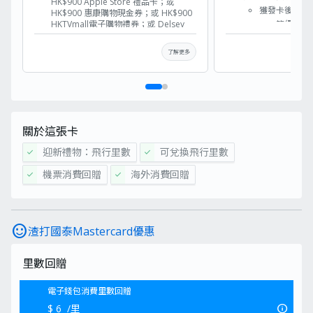
HK$900 Apple Store 禮品卡；或
獲發卡後首2個
HK$900 惠康購物現金券；或 HK$900
HKTVmall電子購物禮券；或 Delsey
等級1: 
30" GRENELLE SE 前開蓋可擴展行李箱
HK$5,0
(價值HK$4,980) ；或 HITACHI PV-
（HK$0.5
了解更多
X70P 無線直立式吸塵機 (價值
等級2: 
HK$1,680)；或 Marshall Emberton II
HK$40,
藍牙喇叭 (價值HK$1,499)；或
（HK$2 
Marshall Major V 頭戴式藍牙耳機 (價
等級3: 
值 HK$1,299)。
HK$110
自2026年7月31日下午6時至2026
（HK$2.7
關於這張卡
年8月31日下午6時
： 全新渣打信
*合資格簽賬
用卡客戶經MoneyHero成功申請
（包括本地及
迎新禮物：飛行里數
可兌換飛行里數
渣打國泰Mastercard
check
check
已誌賬之分期
收到獎賞換領表格後7日內
：
填妥
詳情可參考
條款及
機票消費回贈
海外消費回贈
check
check
及遞交較早前經電郵發出之「獎賞
解構渣打國泰Maste
換領表格」，渣打信用卡申請參考
編號格式: HK + 14位數字 (例：
HKxxxxxxxxxxxxxx)
2026年9月30日或之前
：成功獲批
sentiment_satisfied
渣打國泰Mastercard優惠
信用卡（批核以銀行系統紀錄為
準）
里數回贈
指定信用卡成功獲批後7日內：填
寫此
表格
及上傳相關批核證明 ，以
供確認申請人獎賞資格
電子錢包消費里數回贈
申請小貼士：
info
$ 6
/里
請於收到表格後7日內，填妥及遞