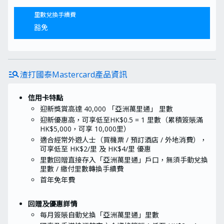
flight
海外消費里數回贈
里數兌換手續費
info
$ 4
/里
豁免
shopping_bag
本地網上購物消費里數回贈
info
$ 6
/里
manage_search
渣打國泰Mastercard產品資訊
shopping_bag
海外網上購物消費里數回贈
info
$ 4
/里
信用卡特點
迎新獎賞高達 40,000 「亞洲萬里通」 里數
迎新優惠高，可享低至HK$0.5 = 1 里數（累積簽賬滿
restaurant
餐飲消費里數回贈
HK$5,000，可享 10,000里）
info
$ 4
/里
適合經常外遊人士（買機票 / 預訂酒店 / 外地消費），
可享低至 HK$2/里 及 HK$4/里 優惠
里數回贈直接存入「亞洲萬里通」戶口，無須手動兌換
里數 / 繳付里數轉換手續費
首年免年費
回贈及優惠詳情
每月簽賬自動兌換「亞洲萬里通」里數