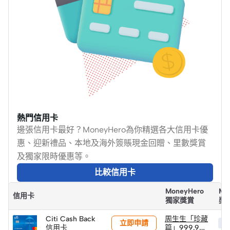
熱門信用卡
邊張信用卡最好？MoneyHero為你精選各大信用卡優
惠、迎新禮品、本地及海外簽賬現金回贈、里數獎賞
及獨家限時優惠等。
比較信用卡
MoneyHero
Mo
信用卡
獨家獎賞
獎
Citi Cash Back
周生生「珍藏
立即申請
HK
信用卡
篇」999.9黃