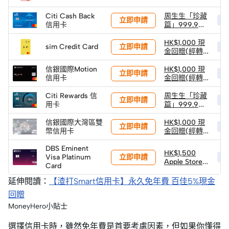
Citi Cash Back
周生生「珍藏
立即申請
HK
信用卡
篇」999.9黃
金小馬 (1克) ×
2件 (限量100
HK$1,000 現
立即申請
sim Credit Card
HK
件)
金回贈(經轉
數快)
信銀國際Motion
HK$1,000 現
立即申請
HK
信用卡
金回贈(經轉
數快)
Citi Rewards 信
周生生「珍藏
立即申請
HK
用卡
篇」999.9黃
金小馬 (1克) ×
2件 (限量100
信銀國際大灣區雙
HK$1,000 現
立即申請
HK
件)
幣信用卡
金回贈(經轉
數快)
DBS Eminent
HK$1,500
立即申請
Visa Platinum
HK
Apple Store
Card
禮品卡
延伸閱讀：
【渣打Smart信用卡】永久免年費 百佳5%現金
回贈
MoneyHero小貼士
選擇信用卡時，雖然免年費是首要考慮因素，但如果你懂得