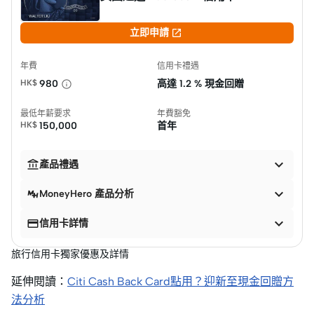

立即申請
年費
信用卡禮遇
HK$
980
高達
1.2 % 現金回贈
最低年薪要求
年費豁免
HK$
150,000
首年


產品禮遇

MoneyHero 產品分析


信用卡詳情
旅行信用卡獨家優惠及詳情
延伸閱讀：
Citi Cash Back Card點用？迎新至現金回贈方
法分析