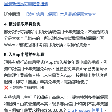
里迎新送馬可孛羅會禮遇
延伸閱讀：
【渣打信用卡優惠】本月最新優惠大集合
4. 積分換取年費豁免
部分銀行可讓客戶用積分換取信用卡年費豁免，不過始終積
分是大家辛苦賺來的，所以建議先嘗試致電熱線問問可否
Waive，若被拒絕才考慮用積分換，以節省資源。
5. 入App申請豁免年費
現時有銀行於應用程式(App)加入豁免年費申請的手續，例
如中銀信用卡年費豁免App、匯豐豁免年費App已支援App
內辦理年費豁免。持卡人只需登入App，接通線上對話客戶
服務，即可「無痛」申請免年費，電話都唔使打！
❌ 不能豁免年費的信用卡
有些信用卡主打「老細級」高薪人士，提供特別多尊尚優惠
和服務。由於營運成本高，很多尊尚信用卡寫明不設年費豁
免。例如年薪要求達HK$600,000的
Citi Prestige 信用卡
，