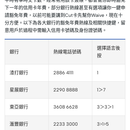
平時有準時交卡數，經常有用該卡簽賬，都會幫你即時豁免
下一年的信用卡年費，部分銀行熱線甚至有選項讓你一鍵申
請豁免年費，以前可能要講到Cut卡先幫你Waive，現在十
分方便。以下為各大銀行的豁免年費熱線及相關快捷鍵，留
意用戶於過程中需輸入信用卡號碼及身份證號碼。
選擇語言後
銀行
熱線電話號碼
按
渣打銀行
2886 4111
1
星展銀行
2290 8888
1＞7
東亞銀行
3608 6628
3＞3＞1
滙豐銀行
2233 3000
3>1>5