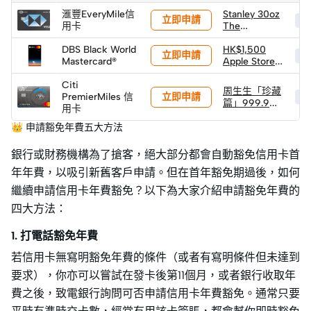
滙豐EveryMile信
Stanley 30oz
立即申請
HK
用卡
The
Quencher
DBS Black World
H2.0
HK$1,500
立即申請
HK
Mastercard®
Flowstate™
Apple Store
吸管杯 (價值
禮品卡
Citi
HK$315)
周生生「珍藏
立即申請
PremierMiles 信
HK
篇」999.9黃
用卡
金小馬 (1克) ×
2件 (限量100
👑 申請豁免年費五大方法
件)
銀行或財務機構為了搶客，絕大部分都會自動豁免信用卡首
年年費，以吸引新舊客戶申請。但在首年豁免期過後，如何
繼續申請信用卡年費豁免？以下為大家介紹申請豁免年費的
四大方法：
1. 打電話豁免年費
若信用卡無寫明豁免年費的條件（或者有寫明條件但未達到
要求），你亦可以嘗試在發卡後第11個月，或者銀行收取年
費之後，致電銀行詢問可否申請信用卡年費豁免。通常只要