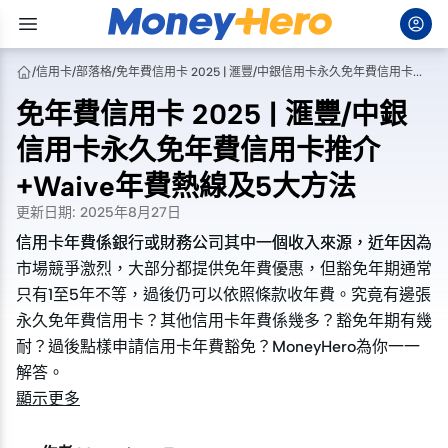
/
信用卡
/
部落格
/
免年費信用卡 2025 | 滙豐/中銀信用卡永久免年費信用卡推介+Waive年費熱線及5大方法
免年費信用卡 2025 | 滙豐/中銀
信用卡永久免年費信用卡推介
+Waive年費熱線及5大方法
更新日期
:
2025年8月27日
信用卡年費係銀行或財務公司其中一個收入來源，近年因為
信用卡年費係銀行或財務公司其中一個收入來源，近年因為
市場競爭激烈，大部分都提供免年費優惠，但豁免年期通常
市場競爭激烈，大部分都提供免年費優惠，但豁免年期通常
只有1至5年不等，過後仍可以依照條款收年費。究竟有邊張
只有1至5年不等，過後仍可以依照條款收年費。究竟有邊張
永久免年費信用卡？其他信用卡年費係幾多？豁免年期有幾
永久免年費信用卡？其他信用卡年費係幾多？豁免年期有幾
耐？過後點樣申請信用卡年費豁免？MoneyHero為你一一
耐？過後點樣申請信用卡年費豁免？MoneyHero為你一一
解答。
解答。
顯示更多