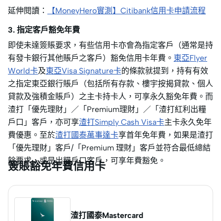
延伸閱讀：
【MoneyHero實測】Citibank信用卡申請流程
3. 指定客戶豁免年費
即使未達簽賬要求，有些信用卡亦會為指定客戶（通常是持
有發卡銀行其他賬戶之客戶）豁免信用卡年費。
東亞Flyer
World卡
及
東亞Visa Signature卡
的條款就提到，持有有效
之指定東亞銀行賬戶（包括所有存款、樓宇按揭貸款、個人
貸款及強積金賬戶）之主卡持卡人，可享永久豁免年費。而
渣打「優先理財」／「Premium理財」／「渣打紅利出糧
戶口」客戶，亦可享
渣打Simply Cash Visa卡
主卡永久免年
費優惠。至於
渣打國泰萬事達卡
享首年免年費，如果是渣打
「優先理財」客戶/「Premium 理財」客戶並符合最低總結
餘要求，或是出糧戶口客戶，可享年費豁免。
簽賬豁免年費信用卡
渣打國泰Mastercard