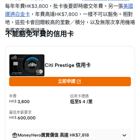
每年年費HK$3,800，批卡後要即時繳交年費。另一張
美國
運通白金卡
，年費高達HK$7,800，一樣不可以豁免。相對
地，這些卡會回贈較高的里數／積分，以及無限次享用機場
貴賓室等優厚待遇。
不能豁免年費的信用卡
Citi Prestige 信用卡

立即申請
年費
信用卡禮遇
HK$
3,800
低至$
4 /里
最低年薪要求
HK$
600,000


MoneyHero獎賞價值 高達 HK$7,818