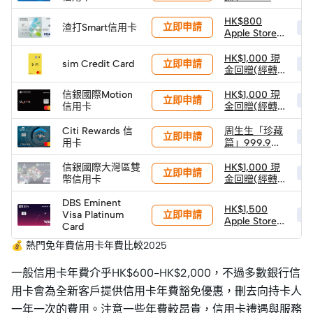
金小馬 (1克) ×
2件 (限量100
HK$800
立即申請
渣打Smart信用卡
HK
件)
Apple Store
禮品卡
HK$1,000 現
立即申請
sim Credit Card
HK
金回贈(經轉
數快)
信銀國際Motion
HK$1,000 現
立即申請
HK
信用卡
金回贈(經轉
數快)
Citi Rewards 信
周生生「珍藏
立即申請
HK
用卡
篇」999.9黃
金小馬 (1克) ×
2件 (限量100
信銀國際大灣區雙
HK$1,000 現
立即申請
HK
件)
幣信用卡
金回贈(經轉
數快)
DBS Eminent
HK$1,500
立即申請
Visa Platinum
HK
Apple Store
Card
禮品卡
💰 熱門免年費信用卡年費比較2025
一般信用卡年費介乎HK$600-HK$2,000，不過多數銀行信
用卡會為全新客戶提供信用卡年費豁免優惠，刪去向持卡人
一年一次的費用。注意一些年費較昂貴，信用卡禮遇與服務