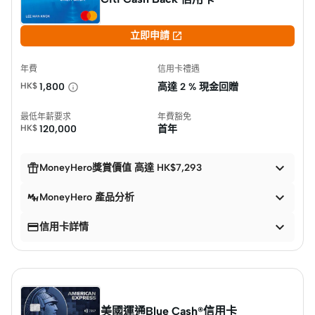

立即申請
年費
信用卡禮遇
HK$
1,800
高達
2 % 現金回贈
最低年薪要求
年費豁免
HK$
120,000
首年


MoneyHero獎賞價值 高達 HK$7,293

MoneyHero 產品分析


信用卡詳情
美國運通Blue Cash®信用卡