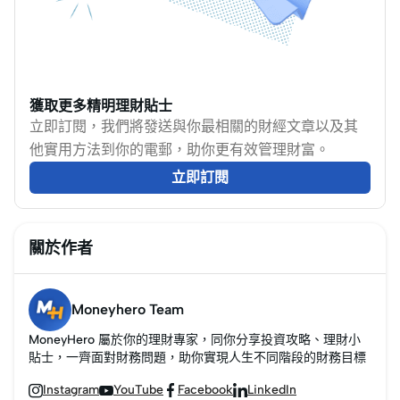
用。本文將探討信用卡
換費是什麼？它如何影
購買禮品卡的優勢、限
響我們的日常消費？本
制以及其功能與預付簽
文將帶你了解信用卡交
賬卡的相似之處，幫助
換費的運作機制，以及
讀者做出明智的選擇。
獲取更多精明理財貼士
揭示其對消費者的影
立即訂閱，我們將發送與你最相關的財經文章以及其
響，相信你閱讀後，便
他實用方法到你的電郵，助你更有效管理財富。
能理解為何有些商家始
終堅持只收現金，對信
立即訂閱
用卡支付如此敏感。
關於作者
Moneyhero Team
MoneyHero 屬於你的理財專家，同你分享投資攻略、理財小
貼士，一齊面對財務問題，助你實現人生不同階段的財務目標
Instagram
YouTube
Facebook
LinkedIn



