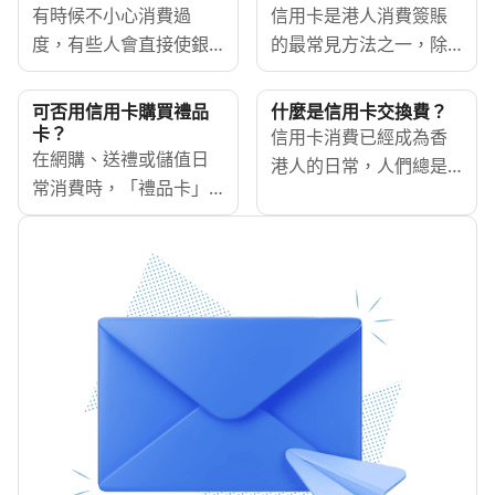
有時候不小心消費過
信用卡是港人消費簽賬
度，有些人會直接使銀
的最常見方法之一，除
行的透支服務，亦即直
了可以省去要隨身攜帶
接從銀行提取超過存款
現金的不便外，使用信
可否用信用卡購買禮品
什麼是信用卡交換費？
的資金，作為短期周轉
用卡更可以賺取現金回
卡？
信用卡消費已經成為香
的方法；而在香港最常
在網購、送禮或儲值日
賺。而使用合適的信用
港人的日常，人們總是
見的透支服務就是信用
常消費時，「禮品卡」
卡，在指定的消費類別
在刷卡後暗自慶幸獲得
卡透支。雖然透支功能
早已成為不少人首選的
簽賬亦可享有更高的回
里數回贈，卻不了解每
能快速釋出資金，但當
實用工具。使用信用卡
贈獎賞，簽得越多、賺
次刷卡背後，商家其實
中往往會涉及各種手續
購買禮品卡除了方便，
得越多。如果你是初次
需要支付一筆信用卡交
費和利率，因此如非必
還有可能幫你賺取額外
接觸信用卡，也許會好
換費（Interchange
要都不建議隨便使用。
的獎賞積分或享受消費
奇究竟現金回贈信用卡
Fee），這所謂的隱形成
本文為你整理各種關於
回贈。不過這個方法並
是如何運作的呢？信用
本，其實默默地牽動消
戶口透支的實用資訊，
不總是明智的舉動，在
卡現金回贈又可以點
費者，影響著商品定
助你做精明的理財選
某些情況下，甚至可能
用？以下為你一一講
價、信用卡回贈，甚至
擇。
會令你失去原有的信用
解！
決定商家願意接受的支
卡優惠或額外承擔費
付方式。 究竟信用卡交