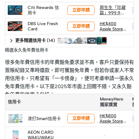
2件 (限量100
Citi Rewards 信
周生生「珍藏
立即申請
件)
HK
用卡
篇」999.9黃
金小馬 (1克) ×
2件 (限量100
DBS Live Fresh
HK$400
立即申請
HK
件)
Card
Apple Store
禮品卡
更多精選信用卡
(
14
)
精選永久免年費信用卡
很多免年費信用卡的年費豁免要求並不高，客戶只要保持有
簽賬紀錄又準時還款，即可獲豁免年費。但若你或家人不常
用信用卡，只希望有「一卡傍身」，便可考慮申請一張永久
免年費信用卡。以下是2025年市面上回贈不錯，又永久豁
免年費的信用卡包括：
MoneyHero
Mo
信用卡
獨家獎賞
獎
HK$800
立即申請
渣打Smart信用卡
HK
Apple Store
禮品卡
AEON CARD
-
-
WAKUWAKU