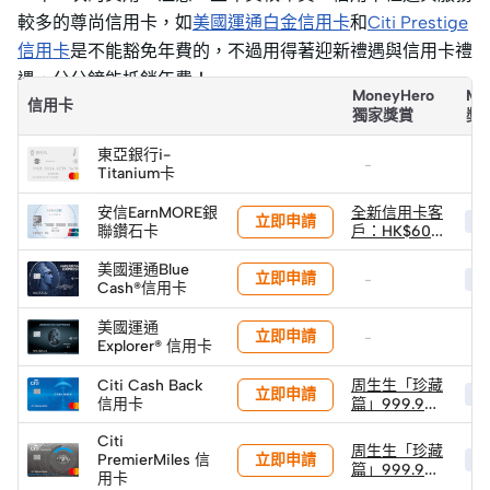
較多的尊尚信用卡，如
美國運通白金信用卡
和
Citi Prestige
信用卡
是不能豁免年費的，不過用得著迎新禮遇與信用卡禮
遇，分分鐘能抵銷年費！
MoneyHero
Mo
信用卡
獨家獎賞
獎
東亞銀行i-
-
-
Titanium卡
安信EarnMORE銀
全新信用卡客
立即申請
HK
聯鑽石卡
戶：HK$600
獨家迎新禮遇
美國運通Blue
立即申請
-
HK
Cash®信用卡
美國運通
立即申請
-
-
Explorer® 信用卡
Citi Cash Back
周生生「珍藏
立即申請
HK
信用卡
篇」999.9黃
金小馬 (1克) ×
2件 (限量100
Citi
周生生「珍藏
立即申請
件)
PremierMiles 信
HK
篇」999.9黃
用卡
金小馬 (1克) ×