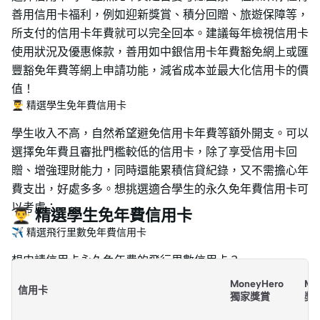
善用信用卡福利，例如迎新獎賞、積分回贈、旅遊保障等，
所支付的信用卡年費就可以完全回本。建議每年檢視信用卡
使用狀況及優惠條款，善用如中銀信用卡年費豁免網上或匯
豐豁免年費等網上申請功能，減省成本並最大化信用卡的價
值！
👨‍🎓 精選學生免年費信用卡
學生收入不高，自然希望避免信用卡年費等額外開支。可以
選擇免年費且審批門檻較低的信用卡，除了享受信用卡回
贈、增強理財能力，同時還能累積信貸紀錄，又不需擔心年
費支出，好處多多。想挑選適合學生的永久免年費信用卡可
以考慮：
👨‍🎓 精選學生免年費信用卡
✈️ 精選飛行里數免年費信用卡
想申請信用卡永久免年費的飛行里數信用卡？
MoneyHero
Mo
信用卡
獨家獎賞
獎