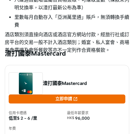
明兌換率，以渣打最新公布為準）
里數每月自動存入「亞洲萬里通」賬戶，無須轉換手續
費
酒店類別須直接向酒店或酒店官方網站付款，經旅行社或訂
房平台的交易一般不計入酒店類別；婚宴、私人宴會、商場
美食廣場及會所餐飲等亦不一定列作合資格餐飲。
渣打國泰Mastercard
渣打國泰Mastercard

立即申請
信用卡禮遇
最低年薪要求
低至$
2 - 6 /里
HK$
96,000
年費