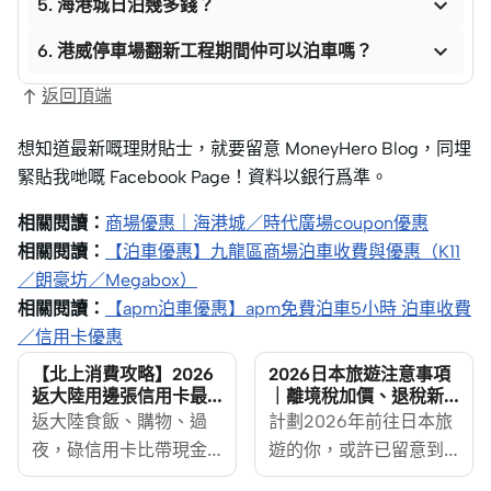

5. 海港城日泊幾多錢？

6. 港威停車場翻新工程期間仲可以泊車嗎？
返回頂端
想知道最新嘅理財貼士，就要留意 MoneyHero Blog，同埋
緊貼我哋嘅 Facebook Page！資料以銀行爲準。
相關閱讀：
商場優惠｜海港城／時代廣場coupon優惠
相關閱讀：
【泊車優惠】九龍區商場泊車收費與優惠（K11
／朗豪坊／Megabox）
相關閱讀：
【apm泊車優惠】apm免費泊車5小時 泊車收費
／信用卡優惠
【北上消費攻略】2026
2026日本旅遊注意事項
返大陸用邊張信用卡最
｜離境稅加價、退稅新
抵？大灣區免手續費 +
制、日圓匯率＋碌卡換
返大陸食飯、購物、過
計劃2026年前往日本旅
雙幣高回贈大比併
錢攻略
夜，碌信用卡比帶現金
遊的你，或許已留意到
方便得多，但揀錯卡隨
今年遊日成本有所變