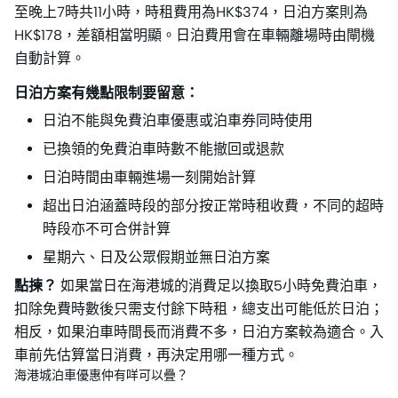
至晚上7時共11小時，時租費用為HK$374，日泊方案則為
HK$178，差額相當明顯。日泊費用會在車輛離場時由閘機
自動計算。
日泊方案有幾點限制要留意：
日泊不能與免費泊車優惠或泊車券同時使用
已換領的免費泊車時數不能撤回或退款
日泊時間由車輛進場一刻開始計算
超出日泊涵蓋時段的部分按正常時租收費，不同的超時
時段亦不可合併計算
星期六、日及公眾假期並無日泊方案
點揀？
如果當日在海港城的消費足以換取5小時免費泊車，
扣除免費時數後只需支付餘下時租，總支出可能低於日泊；
相反，如果泊車時間長而消費不多，日泊方案較為適合。入
車前先估算當日消費，再決定用哪一種方式。
海港城泊車優惠仲有咩可以疊？