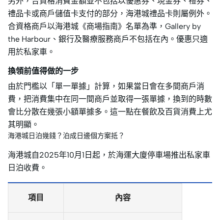
另外，合資格消費金額並不包括以優惠券、現金券、禮券、
禮品卡或商戶儲值卡支付的部分，海港城禮品卡則屬例外。
合資格商戶以海港城《商場指南》名單為準，Gallery by
the Harbour、銀行及醫療服務商戶不包括在內。優惠只適
用於私家車。
換領前值得做的一步
由於門檻以「單一單據」計算，如果當日會在多間商戶消
費，把消費集中在同一間商戶並取得一張單據，換到的時數
會比分散在幾張小額單據多。這一點在餐飲及百貨消費上尤
其明顯。
海港城日泊幾錢？泊成日邊個方案抵？
海港城自2025年10月1日起，於海運大廈停車場推出私家車
日泊收費。
項目
內容