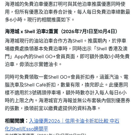
海港城的免費泊車優惠訂明可與其他泊車推廣優惠同時使
用，但所有優惠及泊車券合計後，每人每日免費泊車總數最
多6小時。現行的相關推廣如下。
海港城 x Shell 泊車2重賞（2026年7月1日至10月4日）
海港城現行的油站泊車合作方為Shell。推廣期內，於停車
場繳費處換領基本免費泊車時，同時出示「Shell 香港及澳
門」App內的Shell GO+會員頁面，即可額外換取1小時免費
泊車，毋須出示實體油卡。
同時可免費領取一套Shell GO+會員折扣券，涵蓋汽油、電
腦洗車及Shell Café折扣，數量有限，換完即止。此優惠同
樣不適用於3號碼頭停車場，額外時數亦計入每人每日6小
時的上限之內。海港城官方海報並無公布套裝內個別優惠券
的張數，換領前宜以繳費處提供的資料為準。
相關閱讀：
入油優惠2026｜信用卡油卡折扣比較 中石
化/Shell/Esso邊間平