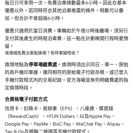
每日只可享用一次，免費泊車總數最多6小時。因此在基本
優惠以外，若同時符合其他泊車推廣的條件，時數可以疊
加，但合計不會超過6小時。
優惠只適用於當日消費。車輛如於午夜12時後離場，須另行
支付其後產生的時租泊車費，這一點在計劃晚間行程時要預
留。
海港城免費泊車點換領？有咩單據唔收？
換領地點為
停車場繳費處
。換領時須出示同日、單一、原始
的商戶機印單據，連同相符的原始電子付款存根，或已登入
手機付款程式內的交易紀錄。官方海報並無列明繳費處的指
定換領時段。
合資格電子付款方式
信用卡、扣賬卡、易辦事（EPS）、八達通、獎賞錢
（RewardCash）、+FUN Dollars，以及Apple Pay、
Google Pay、PayMe、BoC Pay、WeChat Pay、Alipay、
Tap & Go及銀聯二維碼等手機付款程式。