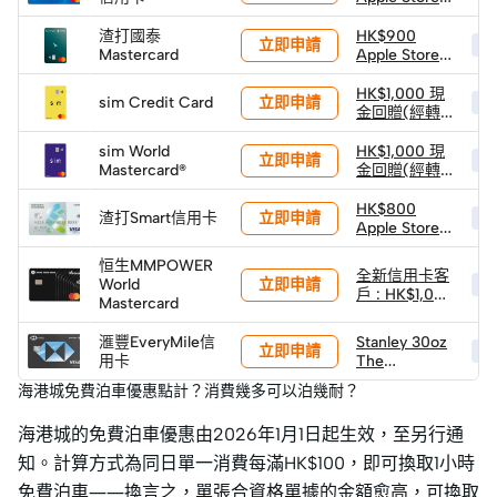
禮品卡
渣打國泰
HK$900
立即申請
HK
Mastercard
Apple Store
禮品卡
HK$1,000 現
立即申請
sim Credit Card
HK
金回贈(經轉
數快)
sim World
HK$1,000 現
立即申請
HK
Mastercard®️
金回贈(經轉
數快)
HK$800
立即申請
渣打Smart信用卡
HK
Apple Store
禮品卡
恒生MMPOWER
全新信用卡客
立即申請
World
HK
戶 : HK$1,000
Mastercard
現金回贈 (經
轉數快)
滙豐EveryMile信
Stanley 30oz
立即申請
HK
用卡
The
Quencher
海港城免費泊車優惠點計？消費幾多可以泊幾耐？
H2.0
Flowstate™
海港城的免費泊車優惠由2026年1月1日起生效，至另行通
吸管杯 (價值
HK$315)
知。計算方式為同日單一消費每滿HK$100，即可換取1小時
免費泊車——換言之，單張合資格單據的金額愈高，可換取