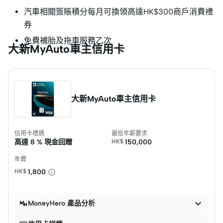
汽車相關簽賬積分每月可換領高達HK$300商戶消費禮
券
免費補胎及拖車服務乙次
大新MyAuto車主信用卡
大新MyAuto車主信用卡
信用卡禮遇
最低年薪要求
高達
8 % 現金回贈
HK$
150,000
年費
HK$
1,800

MoneyHero 產品分析