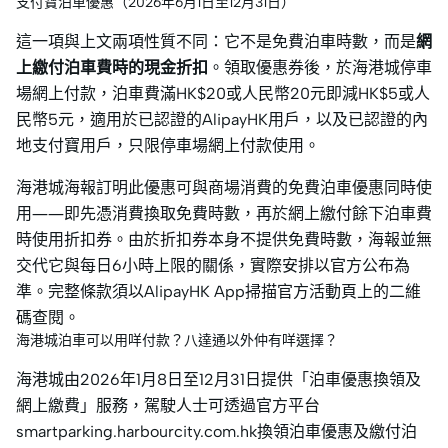
支付寶泊車優惠（2026年6月1日至12月31日）
這一項與上文兩項性質不同：它不是免費泊車時數，而是
網
上繳付泊車費時的現金折扣
。領取優惠券後，於海港城停車
場網上付款，泊車費滿HK$20或人民幣20元即減HK$5或人
民幣5元，適用於已認證的AlipayHK用戶，以及已認證的內
地支付寶用戶，只限停車場網上付款使用。
海港城海報訂明此優惠可與商場消費的免費泊車優惠同時使
用——即先憑消費換取免費時數，再於網上繳付餘下泊車費
時使用折扣券。由於折扣券本身不提供免費時數，海報並無
交代它與每日6小時上限的關係，實際安排以官方公布為
準。完整條款須以AlipayHK App掃描官方活動頁上的二維
碼查閱。
海港城泊車可以用咩付款？八達通以外仲有咩選擇？
海港城由2026年1月8日至12月31日提供「泊車優惠換領及
網上繳費」服務，駕駛人士可透過官方平台
smartparking.harbourcity.com.hk換領泊車優惠及繳付泊