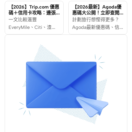
時蝕埋手續費同匯率。
化。離境稅由7月起加
【2026】Trip.com 優惠
【2026最新】Agoda優
返大陸消費想慳得多，
價、11月將實施全新退稅
碼＋信用卡攻略：邊張
惠碼大公開！立即查閱
卡訂機票最抵？
Agoda 優惠詳情
揀啱一張大灣區信用卡
一文比較滙豐
制度、日圓亦跌至近40
計劃旅行想慳得更多？
係關鍵——重點在於認
EveryMile、Citi、渣
年低位——三項變動同
Agoda最新優惠碼、信
清三件事：碌卡時用哪
打、Mox 等主流信用卡
時出現，但每一項都有
用卡折扣、VIP會員福利
個支付網絡、會不會收
喺 Trip.com 嘅機票酒店
慳錢空間。這篇攻略助
全攻略！即睇點用
外幣手續費，以及回贈
折扣、迎新里數同回贈
你一次過睇清2026遊日
「Agoda住賞錢」疊加
有沒有上限。這篇會由
疊加玩法，教你揀啱信
的注意事項，由稅項、
優惠碼，仲有Visa、
手續費點計講起，再按
用卡再用優惠碼，訂機
換錢到簽賬，讓你玩得
Mastercard及各大發卡
你北上的習慣，幫你分
票酒店慳得更多。
盡興之餘，也能更精明
行高達15%折扣，立即
清返大陸用邊張信用卡
地控制預算。
Bookmark慳錢攻略。各
最啱，無論你是週末深
優惠以Agoda官方活動
圳一日遊，還是節假日
頁即時顯示為準。
去珠海、廣州過夜，都
揀得更有把握。