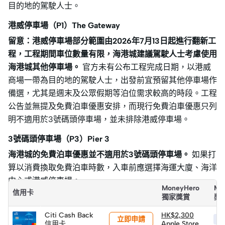
目的地的駕駛人士。
港威停車場（P1）The Gateway
留意：港威停車場部分範圍由2026年7月13日起進行翻新工
程，工程期間車位數量有限，海港城建議駕駛人士考慮使用
海港城其他停車場。
官方未有公布工程完成日期，以港威
商場一帶為目的地的駕駛人士，出發前宜預留其他停車場作
備選，尤其是週末及公眾假期等泊位需求較高的時段。工程
公告並無提及免費泊車優惠安排，而現行免費泊車優惠只列
明不適用於3號碼頭停車場，並未排除港威停車場。
3號碼頭停車場（P3）Pier 3
海港城的免費泊車優惠並不適用於3號碼頭停車場。
如果打
算以消費換取免費泊車時數，入車前應選擇海運大廈、海洋
中心或港威停車場。
MoneyHero
Mo
信用卡
獨家獎賞
獎
Citi Cash Back
HK$2,300
立即申請
HK
信用卡
Apple Store