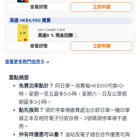
查看詳情
立即申請
高達 HK$4,980 獎賞
sim Credit Card
高達8 % 現金回贈
查看詳情
立即申請

查看更多熱門信用卡
重點摘要
免費泊車點計？
同日單一消費每HK$100可換1小
時，星期一至五最多5小時，星期六、日及公眾假
期最多3小時。
點先換到？
須於停車場繳費處出示即日單一機印單
據正本及相符電子付款存根，3號碼頭停車場不適
用。
仲有咩優惠可以疊？
油站及電子錢包合作優惠可與