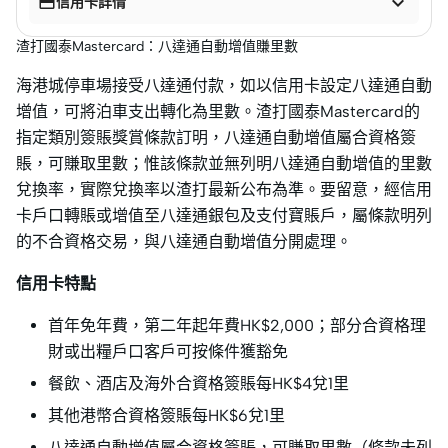


信用卡詳情
渣打國泰Mastercard：八達通自動增值賺里數
海港城停車場接受八達通付款，如以信用卡設定八達通自動
增值，可將泊車支出轉化為里數。渣打國泰Mastercard的
指定類別簽賬獎賞條款訂明，八達通自動增值屬合資格簽
賬，可賺取里數；惟該條款並無列明八達通自動增值的里數
兌換率，實際兌換率以渣打最新公布為準。要留意，經信用
卡戶口轉賬或增值至八達通銀包及支付寶賬戶，屬條款明列
的不合資格交易，與八達通自動增值分開處理。
信用卡特點
首年免年費，第二年起年費HK$2,000；部分合資格理
財或出糧戶口客戶可按條件獲豁免
餐飲、酒店及海外合資格簽賬每HK$4兌1里
其他港幣合資格簽賬每HK$6兌1里
八達通自動增值屬合資格簽賬，可賺取里數（條款未列