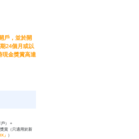
」開戶，並於開
期24個月或以
時現金獎賞高達
戶） +
0現金獎賞（只適用於新
OX」
）