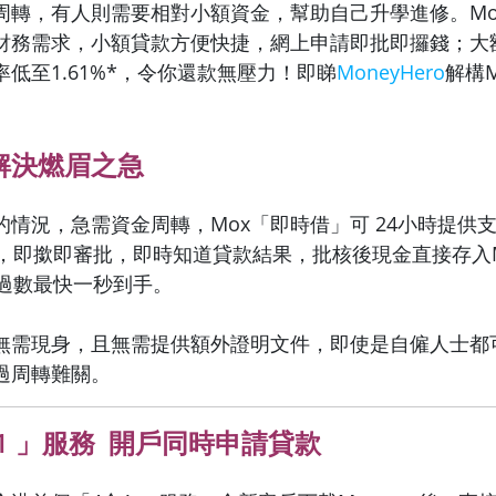
周轉，有人則需要相對小額資金，幫助自己升學進修。Mo
財務需求，小額貸款方便快捷，網上申請即批即攞錢；大
低至1.61%*，令你還款無壓力！即睇
MoneyHero
解構
解決燃眉之急
的情況，急需資金周轉，Mox「即時借」可 24小時提供
申請，即撳即審批，即時知道貸款結果，批核後現金直接存入
 過數最快一秒到手。
無需現身，且無需提供額外證明文件，即使是自僱人士都
過周轉難關。
1 」服務 開戶同時申請貸款