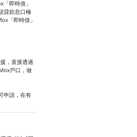
x「即時借」
額貸款息口極
Mox「即時借」
支援，直接透過
Mox戶口，做
可申請，在有