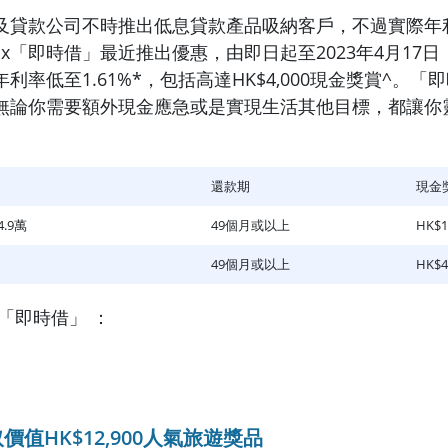
及貸款公司不時推出低息貸款產品吸納客戶，不過實際年
x「即時借」最近推出優惠，由即日起至2023年4月17
利率低至1.61%*，包括高達HK$4,000現金獎賞^。「
無論你需要額外現金應急或是實現生活其他目標，都讓你
還款期
現金
4.9萬
49個月或以上
HK$1
49個月或以上
HK$4
 「即時借」 ：
值HK$12,900人氣旅遊獎品