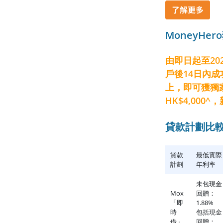
MoneyHe
由即日起至20
戶後14日內成
上，即可獲獨
HK$4,000
貸款計劃比
貸款
最低實際
計劃
年利率
未包現金
Mox
回贈：
「即
1.88%
時
包括現金
借」
回贈：