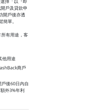
直接選擇「以『即
成開戶及貸款申
功開戶後亦透
輕鬆簡單。
常所有用途，客
等其他用途
shBack商戶
開戶後60日內自
享額外3%年利