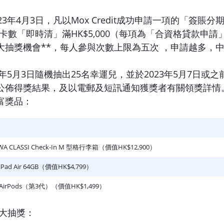
23年4月3日，凡以Mox Credit成功申請一項的「簽賬分
0；或卡數「即時清」滿HK$5,000（每項為「合資格貸款申
x大抽獎機會**，每人參與次數上限為五次 ，申請越多，
23年5月3日隨機抽出25名幸運兒，並於2023年5月7日或之
公佈得獎結果，及以電郵及短訊通知獲獎者有關領獎詳情。
富獎品：
WA CLASSI Check-In M 型格行李箱（價值HK$12,900）
 iPad Air 64GB（價值HK$4,799）
e AirPods（第3代）（價值HK$1,499）
 大抽獎：