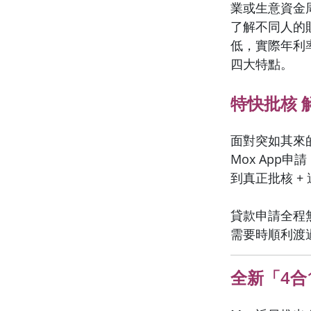
業或生意資金
了解不同人的
低，實際年利率
四大特點。
特快批核 
面對突如其來
Mox App
到真正批核 +
貸款申請全程
需要時順利渡
全新「4合