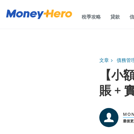
稅季攻略
貸款
文章
債務管
【小
賬 +
MO
最後更新