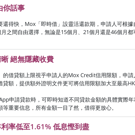
由你話事
要還得快，Mox「即時借」設靈活還款期，申請人可根據
個月之間自由選擇，無論是15個月、21個月還是46個月
晰 絕無隱藏收費
」的借貸額上限視乎申請人的Mox Credit信用限額，申
借貸額，提供額外證明文件更可將信用限額加大至最高HK$
x App申請貸款時，可即時知道不同貸款金額的具體實際
額等重要信息，所有金額一目了然，借得更放心。
利率低至1.61% 低息慳到盡