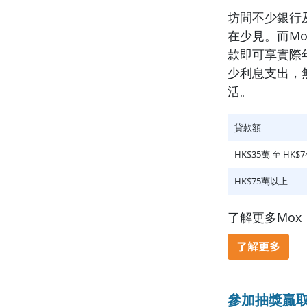
坊間不少銀行
在少見。而Mo
款即可享實際年
少利息支出，
活。
貸款額
HK$35萬 至 HK$7
HK$75萬以上
了解更多Mox
參加抽獎贏取價