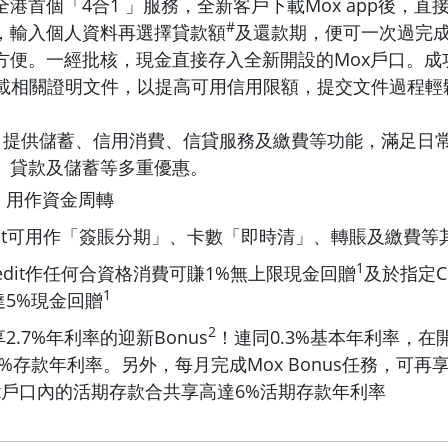
全港首個「4合1 」服務，全新客戶下載Mox app後，
#
，輸入個人資料再選擇貸款額
及還款期，便可一次過完
方便。一經批核，現金直接存入全新開設的Mox戶口。成
pp上載相關證明文件，以提高可用信用限額，提交文件過程
k戶口提供儲蓄、信用消費、信貸服務及繳費等功能，滿足日
、貸款及儲蓄等多重優惠。
」用作資金周轉
redit可用作「簽賬分期」、卡數「即時清」、轉賬及繳費
1
Credit作任何合資格消費可賺1%無上限現金回贈
及於指定Ca
1
達5%現金回贈
2
2.7%年利率的迎新Bonus
！連同0.3%基本年利率，在
%存款年利率。另外，每月完成Mox Bonus任務，可再
ox戶口內的活期存款合共享高達6%活期存款年利率