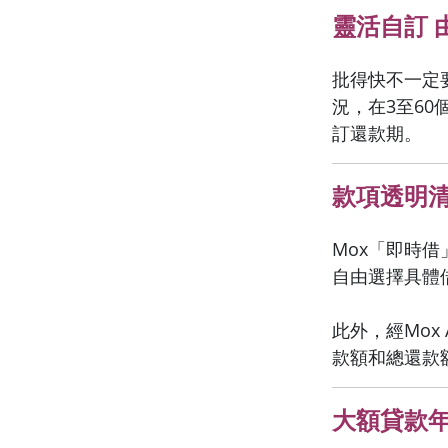
靈活自訂 
批得快不一定
況，在3至60
訂還款期。
款項透明清
Mox「即時借
自由選擇具體
此外，經Mo
款額和總還款
大額貸款年