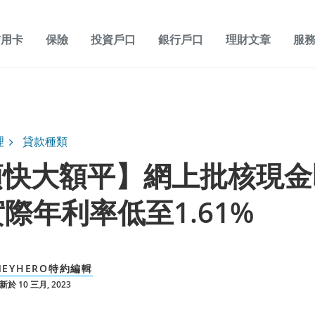
信用卡
保險
投資戶口
銀行戶口
理財文章
服
理
貸款種類
額快大額平】網上批核現金
 實際年利率低至1.61%
NEYHERO特約編輯
於 10 三月, 2023