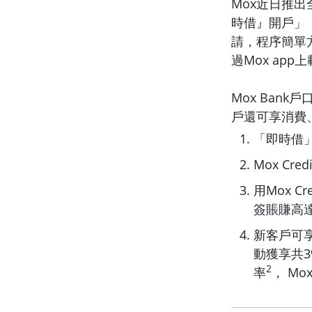
Mox近日推出
時借』開戶」
請，程序簡單
過Mox a
Mox Ban
戶還可享消費
「即時借
Mox C
用Mox 
簽賬賺高
新客戶可享
動獲享共3
2
率
， M