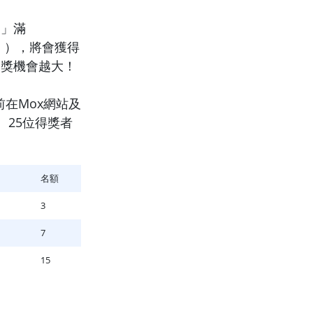
期」滿
請」），將會獲得
中獎機會越大！
前在Mox網站及
25位得獎者
名額
3
7
15