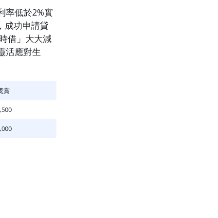
利率低於2%實
日，成功申請貸
即時借」大大減
靈活應對生
獎賞
,500
,000