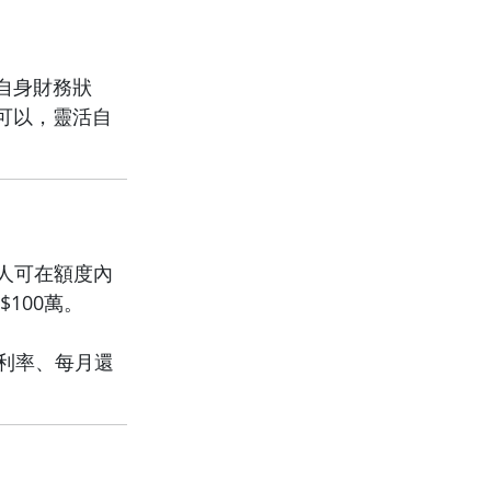
自身財務狀
都可以，靈活自
請人可在額度內
100萬。
年利率、每月還