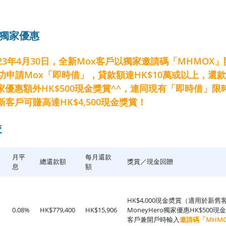
ro獨家優惠
23年4月30日，全新Mox客戶以獨家邀請碼「MHMOX
功申請Mox「即時借」，貸款額達HK$10萬或以上，還款
家優惠額外HK$500現金獎賞^^，連同現有「即時借」限
^，新客戶可賺高達HK$4,500現金獎賞！
較
月平
每月還款
總還款額
獎賞／現金回贈
息
額
HK$4,000現金奬賞（適用於新舊客
0.08%
HK$779,400
HK$15,906
MoneyHero獨家優惠HK$50
客戶兼開戶時輸入
邀請碼「MHM