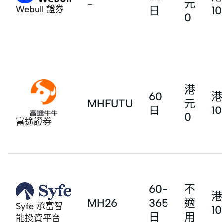
-
元
Webull 證券
日
1
0
港
60
港
MHFUTU
元
日
1
0
富途證券
60-
不
港
MH26
365
適
Syfe 承富智
1
日
用
能投資平台