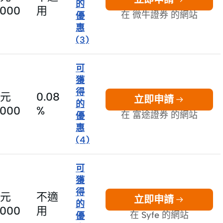
的
0000
用
在 微牛證券 的網站
優
惠
(
3
)
可
獲
得
元
0.08
立即申請
的
0000
%
在 富途證券 的網站
優
惠
(
4
)
可
獲
得
元
不適
立即申請
的
0000
用
在 Syfe 的網站
優