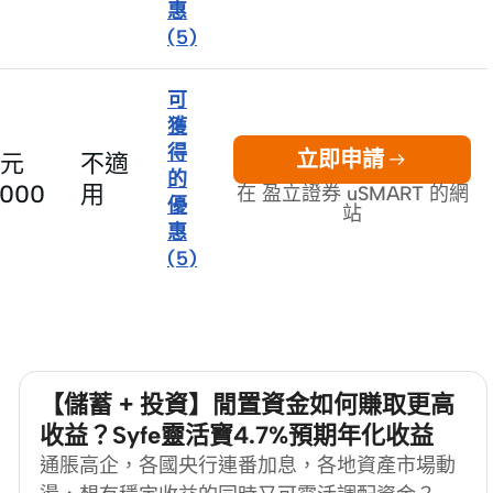
惠
(
5
)
可
獲
得
立即申請
元
不適
的
0000
用
在 盈立證券 uSMART 的網
優
站
惠
(
5
)
【儲蓄 + 投資】閒置資金如何賺取更高
收益？Syfe靈活寶4.7%預期年化收益
通脹高企，各國央行連番加息，各地資產市場動