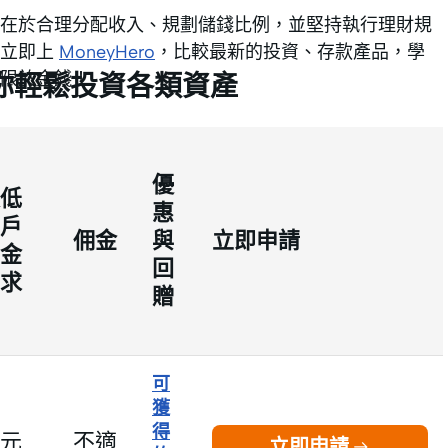
在於合理分配收入、規劃儲錢比例，並堅持執行理財規
！立即上
MoneyHero
，比較最新的投資、存款產品，學
限於金錢！
你輕鬆投資各類資產
優
低
惠
戶
佣金
與
立即申請
金
回
求
贈
可
獲
得
元
不適
立即申請