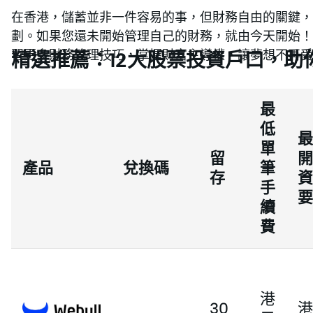
在香港，儲蓄並非一件容易的事，但財務自由的關鍵，
劃。如果您還未開始管理自己的財務，就由今天開始
習更多財務管理技巧，掌握財富主導權，讓夢想不再受
精選推薦：12大股票投資戶口，助
最
低
最
單
留
開
產品
兌換碼
筆
存
資
手
要
續
費
港
30
港