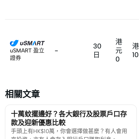
港
30
港
-
元
uSMART 盈立
日
1
證券
0
相關文章
十萬蚊擺邊好？各大銀行及股票戶口存
款及迎新優惠比較
手頭上有HK$10萬，你會選擇做甚麼？有人會用